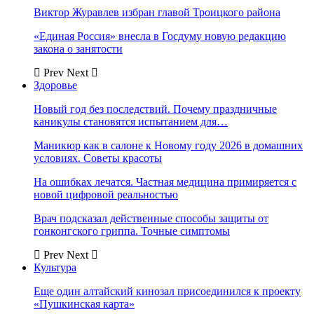
Виктор Журавлев избран главой Троицкого района
«Единая Россия» внесла в Госдуму новую редакцию
закона о занятости
Prev
Next
Здоровье
Новый год без последствий. Почему праздничные
каникулы становятся испытанием для…
Маникюр как в салоне к Новому году 2026 в домашних
условиях. Советы красоты
На ошибках лечатся. Частная медицина примиряется с
новой цифровой реальностью
Врач подсказал действенные способы защиты от
гонконгского гриппа. Точные симптомы
Prev
Next
Культура
Еще один алтайский кинозал присоединился к проекту
«Пушкинская карта»