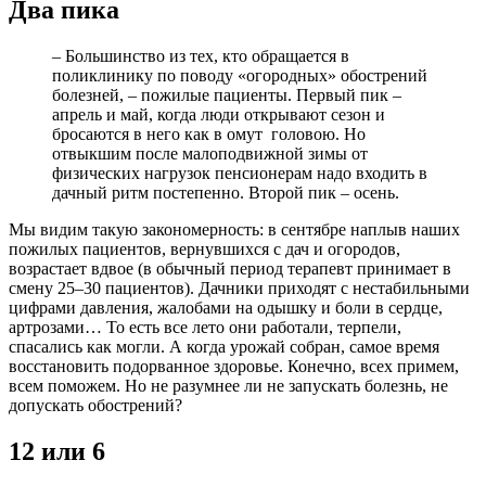
Два пика
– Большинство из тех, кто обращается в
поликлинику по поводу «огородных» обострений
болезней, – пожилые пациенты. Первый пик –
апрель и май, когда люди открывают сезон и
бросаются в него как в омут головою. Но
отвыкшим после малоподвижной зимы от
физических нагрузок пенсионерам надо входить в
дачный ритм постепенно. Второй пик – осень.
Мы видим такую закономерность: в сентябре наплыв наших
пожилых пациентов, вернувшихся с дач и огородов,
возрастает вдвое (в обычный период терапевт принимает в
смену 25–30 пациентов). Дачники приходят с нестабильными
цифрами давления, жалобами на одышку и боли в сердце,
артрозами… То есть все лето они работали, терпели,
спасались как могли. А когда урожай собран, самое время
восстановить подорванное здоровье. Конечно, всех примем,
всем поможем. Но не разумнее ли не запускать болезнь, не
допускать обострений?
12 или 6