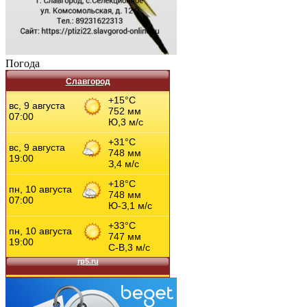
Погода
Славгород