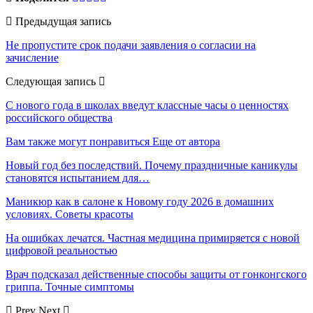
Предыдущая запись
Не пропустите срок подачи заявления о согласии на
зачисление
Следующая запись
С нового года в школах введут классные часы о ценностях
российского общества
Вам также могут понравиться
Еще от автора
Новый год без последствий. Почему праздничные каникулы
становятся испытанием для…
Маникюр как в салоне к Новому году 2026 в домашних
условиях. Советы красоты
На ошибках лечатся. Частная медицина примиряется с новой
цифровой реальностью
Врач подсказал действенные способы защиты от гонконгского
гриппа. Точные симптомы
Prev
Next