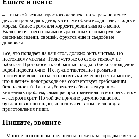
Ешьте и пейте
– Питьевой режим взрослого человека на жаре – не менее
двух литров воды в день, в этот же объем входят чаи, ягодные
морсы. Самое время для корректировки зимнего меню.
Включайте в него помимо выращенных своими руками
сезонных зелени, овощей, фруктов еще и съедобные
дикоросы.
Все, что попадает на ваш стол, должно быть чистым. По-
настоящему чистым. Тезис «это же со своих грядок» не
работает. Прополоскать собранные плоды в бочке с дождевой
водой недостаточно. Их нужно тщательно промыть в
проточной воде, затем сполоснуть кипяченой (нет гарантий,
что в летнем водопроводе она соответствует требованиям
безопасности). Так вы убережете себя от желудочно-
кишечных проблем, самая распространенная из которых летом
– гастроэнтерит. По той же причине разумно запастись
бутилированной водой, используя ее в том числе и для
приготовления пищи.
Пишите, звоните
– Многие пенсионеры предпочитают жить за городом с весны