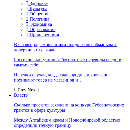
Здоровье
Культура
Общество
Политика
Экономика
Образование
Происшествия
В Славгороде мошенники продолжают обманывать
доверчивых граждан
Россияне выступили за бесплатные переводы средств
самому себе
Нередки случаи, когда славгородцы и яровчане
похищают товар из магазинов и…
Prev
Next
Власть
Сколько проектов заявлено на конкурс Губернаторских
грантов в сфере культуры
Между Алтайским краем и Новосибирской областью
определили точную границу