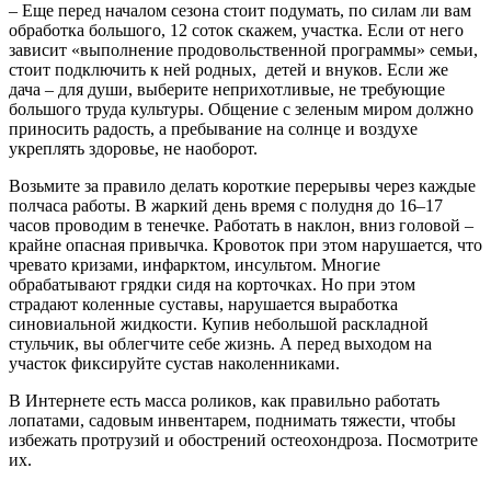
– Еще перед началом сезона стоит подумать, по силам ли вам
обработка большого, 12 соток скажем, участка. Если от него
зависит «выполнение продовольственной программы» семьи,
стоит подключить к ней родных, детей и внуков. Если же
дача – для души, выберите неприхотливые, не требующие
большого труда культуры. Общение с зеленым миром должно
приносить радость, а пребывание на солнце и воздухе
укреплять здоровье, не наоборот.
Возьмите за правило делать короткие перерывы через каждые
полчаса работы. В жаркий день время с полудня до 16–17
часов проводим в тенечке. Работать в наклон, вниз головой –
крайне опасная привычка. Кровоток при этом нарушается, что
чревато кризами, инфарктом, инсультом. Многие
обрабатывают грядки сидя на корточках. Но при этом
страдают коленные суставы, нарушается выработка
синовиальной жидкости. Купив небольшой раскладной
стульчик, вы облегчите себе жизнь. А перед выходом на
участок фиксируйте сустав наколенниками.
В Интернете есть масса роликов, как правильно работать
лопатами, садовым инвентарем, поднимать тяжести, чтобы
избежать протрузий и обострений остеохондроза. Посмотрите
их.