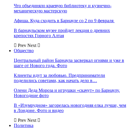
Что объединяло краевую библиотеку и кузнечно-
механическую мастерскую
Афиша. Куда сходить в Барнауле со 2 по 9 февраля
В барнаульском музее пройдет лекция о древних
крепостях Горного Алтая
Prev
Next
Общество
Центральный район Барнаула засверкал огнями и уже в
шаге от Нового года. Фото
Клиенты идут за любовью. Предприниматели
поделились советами, как начать дело в…
Олени Деда Мороза и игрушки «скачут» по Барнаулу.
Новогодние фото
В «Изумрудном» загорелась новогодняя елка лучше, чем
в Лондоне. Фото и видео
Prev
Next
Политика