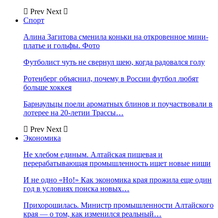
Prev
Next
Спорт
Алина Загитова сменила коньки на откровенное мини-
платье и гольфы. Фото
Футболист чуть не свернул шею, когда радовался голу
Ротенберг объяснил, почему в России футбол любят
больше хоккея
Барнаульцы поели ароматных блинов и поучаствовали в
лотерее на 20-летии Трассы…
Prev
Next
Экономика
Не хлебом единым. Алтайская пищевая и
перерабатывающая промышленность ищет новые ниши
И не одно «Но!» Как экономика края прожила еще один
год в условиях поиска новых…
Прихорошилась. Министр промышленности Алтайского
края — о том, как изменился реальный…