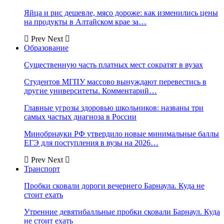
Яйца и рис дешевле, мясо дороже: как изменились цены
на продукты в Алтайском крае за…
Prev
Next
Образование
Существенную часть платных мест сократят в вузах
Студентов МГПУ массово вынуждают перевестись в
другие университеты. Комментарий…
Главные угрозы здоровью школьников: названы три
самых частых диагноза в России
Минобрнауки РФ утвердило новые минимальные баллы
ЕГЭ для поступления в вузы на 2026…
Prev
Next
Транспорт
Пробки сковали дороги вечернего Барнаула. Куда не
стоит ехать
Утренние девятибалльные пробки сковали Барнаул. Куда
не стоит ехать