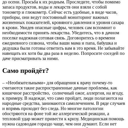
до осени. Просьба к их родным. Проследите, чтобы помимо
запаса продуктов, воды и лекарств они взяли с собой
тонометр и глюкометр. Сейчас есть удобные, в виде часов,
приборы, они ведут постоянный мониторинг важных
жизненных показателей, кровяного давления и уровня сахара
в крови. Увидев опасные цифры, человек сам вспомнит о
необходимости принять лекарства. Убедитесь, что в дачном
поселке надежная сотовая связь. Договоритесь о времени
ежедневного созвона, чтобы ваши мама и папа, бабушка и
дедушка были готовы ответить вам в это время. Не забывайте
навещать их хотя бы два раза в неделю. Попросите соседей по
даче присматривать за ними.
Само пройдёт?
– «Необязательными» для обращения к врачу почему-то
считаются такие распространенные дачные проблемы, как
кишечное расстройство, солнечный ожог, аллергия, на ягоду,
к примеру. В надежде, что само пройдет, люди полагаются на
народные средства, занимаются самолечением. В ряде случаев
и впрямь проходит без следа. Но многие патологии
обостряются на фоне той же аллергической реакции, а
тепловой удар может привести к кризу. Медицинская помощь
нужна садоводам гораздо чаще, чем они думают. Если нет