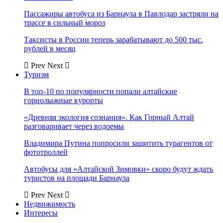
Пассажиры автобуса из Барнаула в Павлодар застряли на
трассе в сильный мороз
Таксисты в России теперь зарабатывают до 500 тыс.
рублей в месяц
Prev
Next
Туризм
В топ-10 по популярности попали алтайские
горнолыжные курорты
«Древняя экология сознания». Как Горный Алтай
разговаривает через водоемы
Владимира Путина попросили защитить турагентов от
фототроллей
Автобусы для «Алтайской Зимовки» скоро будут ждать
туристов на площади Барнаула
Prev
Next
Недвижимость
Интересы