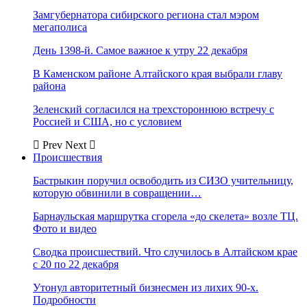
Замгубернатора сибирского региона стал мэром
мегаполиса
День 1398-й. Самое важное к утру 22 декабря
В Каменском районе Алтайского края выбрали главу
района
Зеленский согласился на трехстороннюю встречу с
Россией и США, но с условием
Prev
Next
Происшествия
Бастрыкин поручил освободить из СИЗО учительницу,
которую обвинили в совращении…
Барнаульская маршрутка сгорела «до скелета» возле ТЦ.
Фото и видео
Сводка происшествий. Что случилось в Алтайском крае
с 20 по 22 декабря
Утонул авторитетный бизнесмен из лихих 90-х.
Подробности