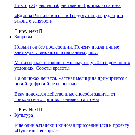
Виктор Журавлев избран главой Троицкого района
«Единая Россия» внесла в Госдуму новую редакцию
закона о занятости
Prev
Next
Здоровье
Новый год без последствий. Почему праздничные
каникулы становятся испытанием для…
Маникюр как в салоне к Новому году 2026 в домашних
условиях. Советы красоты
На ошибках лечатся. Частная медицина примиряется с
новой цифровой реальностью
Врач подсказал действенные способы защиты от
гонконгского гриппа. Точные симптомы
Prev
Next
Культура
Еще один алтайский кинозал присоединился к проекту
«Пушкинская карта»