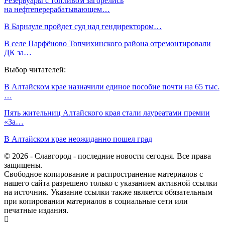
Резервуары с топливом загорелись
на нефтеперерабатывающем…
В Барнауле пройдет суд над гендиректором…
В селе Парфёново Топчихинского района отремонтировали
ДК за…
Выбор читателей:
В Алтайском крае назначили единое пособие почти на 65 тыс.
…
Пять жительниц Алтайского края стали лауреатами премии
«За…
В Алтайском крае неожиданно пошел град
© 2026 - Славгород - последние новости сегодня. Все права
защищены.
Свободное копирование и распространение материалов с
нашего сайта разрешено только с указанием активной ссылки
на источник. Указание ссылки также является обязательным
при копировании материалов в социальные сети или
печатные издания.