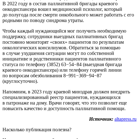
В 2022 году в состав паллиативной бригады краевого
онкодиспансера вошел медицинский психолог, который
до полугода после смерти онкобольного может работать с его
родными по поводу синдрома утраты.
Чтобы каждый нуждающийся мог получить необходимую
поддержку, сотрудники выездных паллиативных бригад
постоянно мониторят «своих» пациентов по результатам
онкологических консилиумов. Обратиться за помощью
в случае ухудшения ситуации могут по собственной
инициативе и родственники пациентов паллиативного
статуса по телефону (3852) 63−54−84 (выездная бригада
краевого онкодиспансера) или телефону горячей линии
по вопросам обезболивания 8−991−369−94−87
(круглосуточно).
Напомним, в 2023 году краевой минздрав должен внедрить
специализированный реестр пациентов, нуждающихся
в патронаже на дому. Врачи говорят, что это позволит еще
повысить качество и доступность паллиативной помощи.
Источник:
altapress.ru
Насколько публикация полезна?