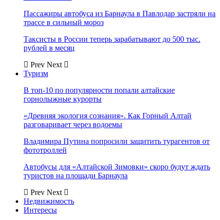
Пассажиры автобуса из Барнаула в Павлодар застряли на
трассе в сильный мороз
Таксисты в России теперь зарабатывают до 500 тыс.
рублей в месяц
Prev
Next
Туризм
В топ-10 по популярности попали алтайские
горнолыжные курорты
«Древняя экология сознания». Как Горный Алтай
разговаривает через водоемы
Владимира Путина попросили защитить турагентов от
фототроллей
Автобусы для «Алтайской Зимовки» скоро будут ждать
туристов на площади Барнаула
Prev
Next
Недвижимость
Интересы