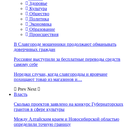
Здоровье
Культура
Общество
Политика
Экономика
Образование
Происшествия
В Славгороде мошенники продолжают обманывать
доверчивых граждан
Россияне выступили за бесплатные переводы средств
самому себе
Нередки случаи, когда славгородцы и яровчане
похищают товар из магазинов и…
Prev
Next
Власть
Сколько проектов заявлено на конкурс Губернаторских
грантов в сфере культуры
Между Алтайским краем и Новосибирской областью
определили точную границу