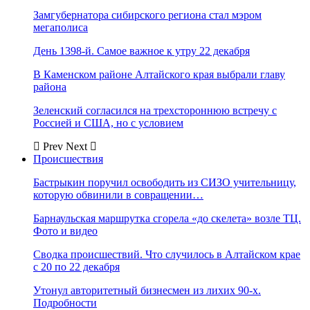
Замгубернатора сибирского региона стал мэром
мегаполиса
День 1398-й. Самое важное к утру 22 декабря
В Каменском районе Алтайского края выбрали главу
района
Зеленский согласился на трехстороннюю встречу с
Россией и США, но с условием
Prev
Next
Происшествия
Бастрыкин поручил освободить из СИЗО учительницу,
которую обвинили в совращении…
Барнаульская маршрутка сгорела «до скелета» возле ТЦ.
Фото и видео
Сводка происшествий. Что случилось в Алтайском крае
с 20 по 22 декабря
Утонул авторитетный бизнесмен из лихих 90-х.
Подробности