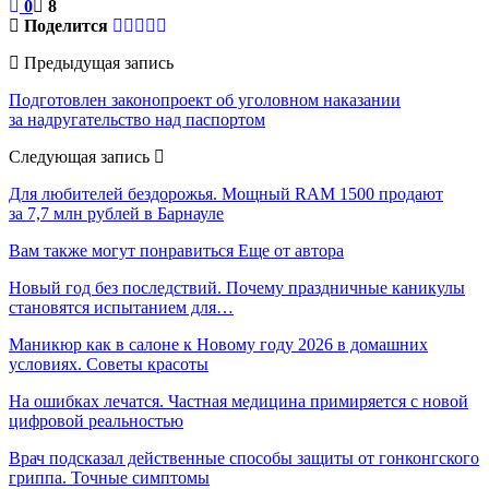
0
8
Поделится
Предыдущая запись
Подготовлен законопроект об уголовном наказании
за надругательство над паспортом
Следующая запись
Для любителей бездорожья. Мощный RAM 1500 продают
за 7,7 млн рублей в Барнауле
Вам также могут понравиться
Еще от автора
Новый год без последствий. Почему праздничные каникулы
становятся испытанием для…
Маникюр как в салоне к Новому году 2026 в домашних
условиях. Советы красоты
На ошибках лечатся. Частная медицина примиряется с новой
цифровой реальностью
Врач подсказал действенные способы защиты от гонконгского
гриппа. Точные симптомы