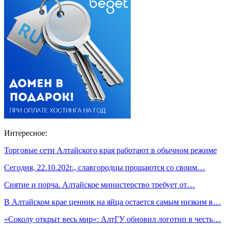
Интересное:
Торговые сети Алтайского края работают в обычном режиме
Сегодня, 22.10.202г., славгородцы прощаются со своим…
Снятие и порча. Алтайское министерство требует от…
В Алтайском крае ценник на яйца остается самым низким в…
«Соколу открыт весь мир»: АлтГУ обновил логотип в честь…