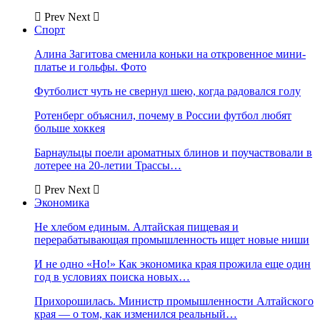
Prev
Next
Спорт
Алина Загитова сменила коньки на откровенное мини-
платье и гольфы. Фото
Футболист чуть не свернул шею, когда радовался голу
Ротенберг объяснил, почему в России футбол любят
больше хоккея
Барнаульцы поели ароматных блинов и поучаствовали в
лотерее на 20-летии Трассы…
Prev
Next
Экономика
Не хлебом единым. Алтайская пищевая и
перерабатывающая промышленность ищет новые ниши
И не одно «Но!» Как экономика края прожила еще один
год в условиях поиска новых…
Прихорошилась. Министр промышленности Алтайского
края — о том, как изменился реальный…