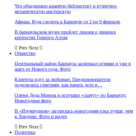
Что объединяло краевую библиотеку и кузнечно-
механическую мастерскую
Афиша. Куда сходить в Барнауле со 2 по 9 февраля
В барнаульском музее пройдет лекция о древних
крепостях Горного Алтая
Prev
Next
Общество
Центральный район Барнаула засверкал огнями и уже в
шаге от Нового года. Фото
Клиенты идут за любовью. Предприниматели
поделились советами, как начать дело в…
Олени Деда Мороза и игрушки «скачут» по Барнаулу.
Новогодние фото
В «Изумрудном» загорелась новогодняя елка лучше, чем
в Лондоне. Фото и видео
Prev
Next
Политика