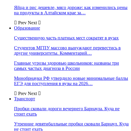
Яйца и рис дешевле, мясо дороже: как изменились цены
на продукты в Алтайском крае за…
Prev
Next
Образование
Существенную часть платных мест сократят в вузах
Студентов МГПУ массово вынуждают перевестись в
другие университеты. Комментарий…
Главные угрозы здоровью школьников: названы три
самых частых диагноза в России
Минобрнауки РФ утвердило новые минимальные баллы
ЕГЭ для поступления в вузы на 2026…
Prev
Next
Транспорт
Пробки сковали дороги вечернего Барнаула. Куда не
стоит ехать
Утренние девятибалльные пробки сковали Барнаул. Куда
не стоит ехать