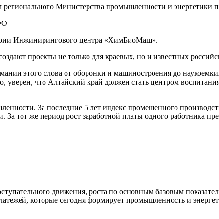
ем регионального Министерства промышленности и энергетики
атории Инжинирингового центра «ХимБиоМаш».
создают проекты не только для краевых, но и известных россий
ании этого слова от оборонки и машиностроения до наукоемк
ого, уверен, что Алтайский край должен стать центром воспита
енности. За последние 5 лет индекс промешенного производств
За тот же период рост заработной платы одного работника пред
поступательного движения, роста по основным базовым показате
атежей, которые сегодня формирует промышленность и энергети