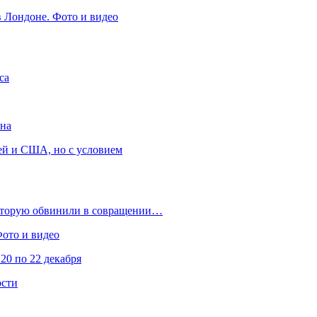
в Лондоне. Фото и видео
са
она
ей и США, но с условием
которую обвинили в совращении…
Фото и видео
20 по 22 декабря
ости