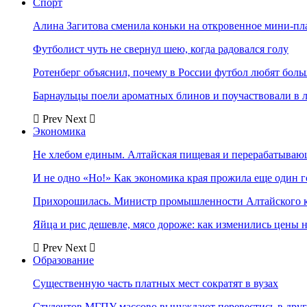
Спорт
Алина Загитова сменила коньки на откровенное мини-пл
Футболист чуть не свернул шею, когда радовался голу
Ротенберг объяснил, почему в России футбол любят боль
Барнаульцы поели ароматных блинов и поучаствовали в 
Prev
Next
Экономика
Не хлебом единым. Алтайская пищевая и перерабатыва
И не одно «Но!» Как экономика края прожила еще один 
Прихорошилась. Министр промышленности Алтайского к
Яйца и рис дешевле, мясо дороже: как изменились цены 
Prev
Next
Образование
Существенную часть платных мест сократят в вузах
Студентов МГПУ массово вынуждают перевестись в дру