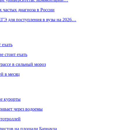
 частых диагноза в России
ГЭ для поступления в вузы на 2026…
 ехать
е стоит ехать
трассе в сильный мороз
ей в месяц
ые курорты
ривает через водоемы
ототроллей
ристов на площади Барнаула