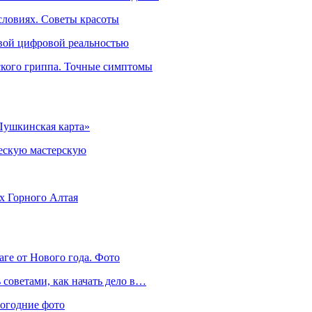
словиях. Советы красоты
овой цифровой реальностью
ского гриппа. Точные симптомы
Пушкинская карта»
ческую мастерскую
ях Горного Алтая
аге от Нового года. Фото
советами, как начать дело в…
вогодние фото