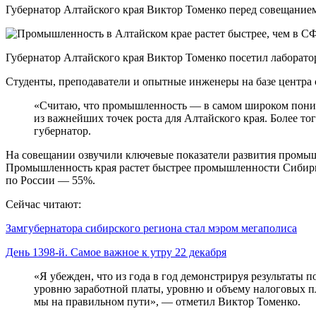
Губернатор Алтайского края Виктор Томенко перед совещани
Губернатор Алтайского края Виктор Томенко посетил лабор
Студенты, преподаватели и опытные инженеры на базе центра 
«Считаю, что промышленность — в самом широком поним
из важнейших точек роста для Алтайского края. Более т
губернатор.
На совещании озвучили ключевые показатели развития промышл
Промышленность края растет быстрее промышленности Сибири. 
по России — 55%.
Сейчас читают:
Замгубернатора сибирского региона стал мэром мегаполиса
День 1398-й. Самое важное к утру 22 декабря
«Я убежден, что из года в год демонстрируя результаты 
уровню заработной платы, уровню и объему налоговых пл
мы на правильном пути», — отметил Виктор Томенко.