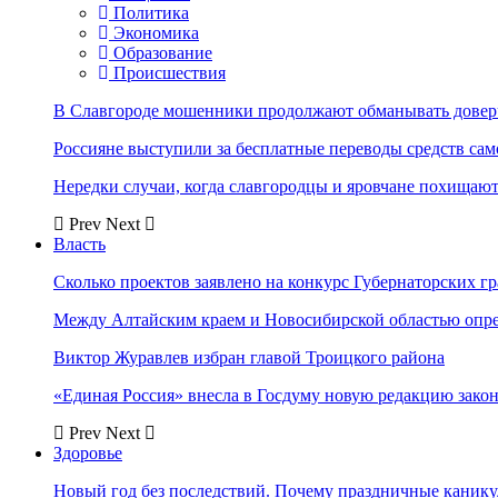
Политика
Экономика
Образование
Происшествия
В Славгороде мошенники продолжают обманывать довер
Россияне выступили за бесплатные переводы средств сам
Нередки случаи, когда славгородцы и яровчане похищают
Prev
Next
Власть
Сколько проектов заявлено на конкурс Губернаторских гр
Между Алтайским краем и Новосибирской областью опр
Виктор Журавлев избран главой Троицкого района
«Единая Россия» внесла в Госдуму новую редакцию закон
Prev
Next
Здоровье
Новый год без последствий. Почему праздничные каник