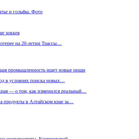
атье и гольфы. Фото
ше хоккея
лотерее на 20-летии Трассы…
ющая промышленность ищет новые ниши
год в условиях поиска новых…
рая — о том, как изменился реальный…
на продукты в Алтайском крае за…
гие университеты. Комментарий…