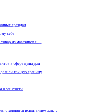
чивых граждан
ому себе
 товар из магазинов и…
антов в сфере культуры
еделили точную границу
а о занятости
улы становятся испытанием для…