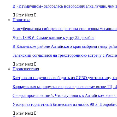
В «Изумрудном» загорелась новогодняя елка лучше, чем 
Prev
Next
Политика
Замгубернатора сибирского региона стал мэром мегаполи
День 1398-й. Самое важное к утру 22 декабря
В Каменском районе Алтайского края выбрали главу рай
Зеленский согласился на трехстороннюю встречу с Росси
Prev
Next
Происшествия
Бастрыкин поручил освободить из СИЗО учительницу, 
Барнаульская маршрутка сгорела «до скелета» возле ТЦ. 
Сводка происшествий. Что случилось в Алтайском крае с 
Утонул авторитетный бизнесмен из лихих 90-х. Подробн
Prev
Next