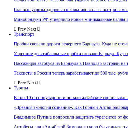
Главные угрозы здоровью школьников: названы три самых
Минобрнауки РФ утвердило новые минимальные баллы Е
Prev
Next
Транспорт
Пробки сковали дороги вечернего Барнаула. Куда не стоит
Утренние девятибалльные пробки сковали Барнаул. Куда н
Пассажиры автобуса из Барнаула в Павлодар застряли на 
Таксисты в России теперь зарабатывают до 500 тыс. рубл
Prev
Next
Туризм
В топ-10 по популярности попали алтайские горнолыжн
«Древняя экология сознания». Как Горный Алтай разгова
Владимира Путина попросили защитить турагентов от ф
Автобусы для «Алтайской Зимовки» скоро будут ждать ту