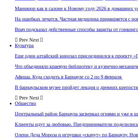
Маникюр как в салоне к Новому году 2026 в домашних у
На ошибках лечатся. Частная медицина примиряется с н
Врач подсказал действенные способы защиты от гонконг
Prev
Next
Культура
Еще один алтайский кинозал присоединился к проекту «
Что объединяло краевую библиотеку и кузнечно-механи
Афиша. Куда сходить в Барнауле со 2 по 9 февраля
В барнаульском музее пройдет лекция о древних крепост
Prev
Next
Общество
Центральный район Барнаула засверкал огнями и уже в ш
Клиенты идут за любовью. Предприниматели поделились 
Олени Деда Мороза и игрушки «скачут» по Барнаулу. Но