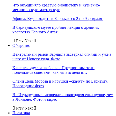
Что объединяло краевую библиотеку и кузнечно-
механическую мастерскую
Афиша. Куда сходить в Барнауле со 2 по 9 февраля
В барнаульском музее пройдет лекция о древних
крепостях Горного Алтая
Prev
Next
Общество
Центральный район Барнаула засверкал огнями и уже в
шаге от Нового года. Фото
Клиенты идут за любовью. Предприниматели
поделились советами, как начать дело в…
Олени Деда Мороза и игрушки «скачут» по Барнаулу.
Новогодние фото
В «Изумрудном» загорелась новогодняя елка лучше, чем
в Лондоне. Фото и видео
Prev
Next
Политика