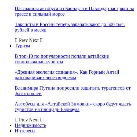
Пассажиры автобуса из Барнаула в Павлодар застряли на
трассе в сильный мороз
Таксисты в России теперь зарабатывают до 500 тыс.
рублей в месяц
Prev
Next
Туризм
В топ-10 по популярности попали алтайские
горнолыжные курорты
«Древняя экология сознания». Как Горный Алтай
разговаривает через водоемы
Владимира Путина попросили защитить турагентов от
фототроллей
Автобусы для «Алтайской Зимовки» скоро будут ждать
туристов на площади Барнаула
Prev
Next
Недвижимость
Интересы