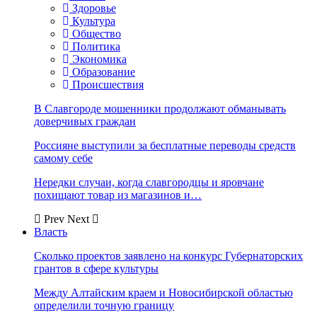
Здоровье
Культура
Общество
Политика
Экономика
Образование
Происшествия
В Славгороде мошенники продолжают обманывать
доверчивых граждан
Россияне выступили за бесплатные переводы средств
самому себе
Нередки случаи, когда славгородцы и яровчане
похищают товар из магазинов и…
Prev
Next
Власть
Сколько проектов заявлено на конкурс Губернаторских
грантов в сфере культуры
Между Алтайским краем и Новосибирской областью
определили точную границу