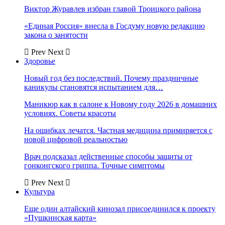
Виктор Журавлев избран главой Троицкого района
«Единая Россия» внесла в Госдуму новую редакцию
закона о занятости
Prev
Next
Здоровье
Новый год без последствий. Почему праздничные
каникулы становятся испытанием для…
Маникюр как в салоне к Новому году 2026 в домашних
условиях. Советы красоты
На ошибках лечатся. Частная медицина примиряется с
новой цифровой реальностью
Врач подсказал действенные способы защиты от
гонконгского гриппа. Точные симптомы
Prev
Next
Культура
Еще один алтайский кинозал присоединился к проекту
«Пушкинская карта»