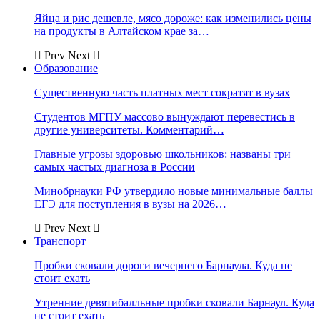
Яйца и рис дешевле, мясо дороже: как изменились цены
на продукты в Алтайском крае за…
Prev
Next
Образование
Существенную часть платных мест сократят в вузах
Студентов МГПУ массово вынуждают перевестись в
другие университеты. Комментарий…
Главные угрозы здоровью школьников: названы три
самых частых диагноза в России
Минобрнауки РФ утвердило новые минимальные баллы
ЕГЭ для поступления в вузы на 2026…
Prev
Next
Транспорт
Пробки сковали дороги вечернего Барнаула. Куда не
стоит ехать
Утренние девятибалльные пробки сковали Барнаул. Куда
не стоит ехать