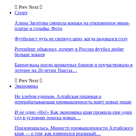
Prev
Next
Спорт
Алина Загитова сменила коньки на откровенное мини-
платье и гольфы. Фото
Футболист чуть не свернул шею, когда радовался голу
Ротенберг объяснил, почему в России футбол любят
больше хоккея
Барнаульцы поели ароматных блинов и поучаствовали в
лотерее на 20-летии Трассы…
Prev
Next
Экономика
Не хлебом единым. Алтайская пищевая и
перерабатывающая промышленность ищет новые ниши
И не одно «Но!» Как экономика края прожила еще один
год в условиях поиска новых…
Прихорошилась. Министр промышленности Алтайского
края — о том, как изменился реальный…