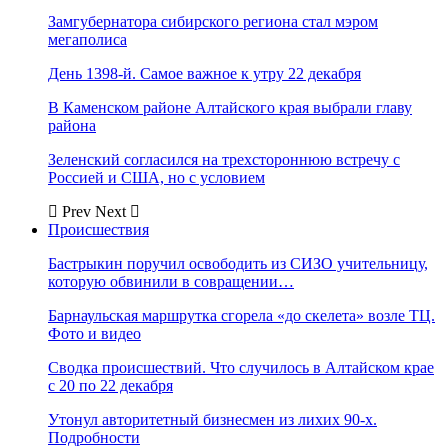
Замгубернатора сибирского региона стал мэром
мегаполиса
День 1398-й. Самое важное к утру 22 декабря
В Каменском районе Алтайского края выбрали главу
района
Зеленский согласился на трехстороннюю встречу с
Россией и США, но с условием
Prev
Next
Происшествия
Бастрыкин поручил освободить из СИЗО учительницу,
которую обвинили в совращении…
Барнаульская маршрутка сгорела «до скелета» возле ТЦ.
Фото и видео
Сводка происшествий. Что случилось в Алтайском крае
с 20 по 22 декабря
Утонул авторитетный бизнесмен из лихих 90-х.
Подробности