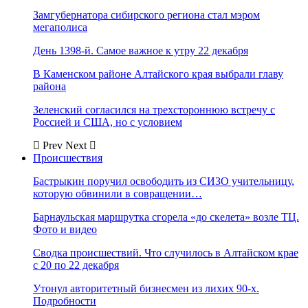
Замгубернатора сибирского региона стал мэром
мегаполиса
День 1398-й. Самое важное к утру 22 декабря
В Каменском районе Алтайского края выбрали главу
района
Зеленский согласился на трехстороннюю встречу с
Россией и США, но с условием
Prev
Next
Происшествия
Бастрыкин поручил освободить из СИЗО учительницу,
которую обвинили в совращении…
Барнаульская маршрутка сгорела «до скелета» возле ТЦ.
Фото и видео
Сводка происшествий. Что случилось в Алтайском крае
с 20 по 22 декабря
Утонул авторитетный бизнесмен из лихих 90-х.
Подробности