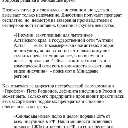
вопросы решатся в ближайшее время.
Похожая ситуация сложилась с инсулином, но здесь она
вызывает только недоумение. Диабетики получают препарат
бесплатно, но, несмотря на заверения производителей о
бесперебойности поставок, бросились скупать лекарство.
«Инсулин, закупленный для льготников
Алтайского края, в государственной сети “Аптеки
Алтая” — есть. В коммерческих же аптеках вопрос
по инсулину встал из-за того, что люди кинулись
скупать препарат «про запас», и он временно
исчез с прилавков. Сейчас ажиотаж снизился и в
коммерческой сети есть возможность заказать ряд
видов инсулина», – поясняют в Минздраве
региона.
Как отмечает гендиректор петербургской фармкомпании
«Герофарм» Пётр Родионов, дефицита инсулина в России не
может быть. Только его предприятие производит практически
весь ассортимент подобных препаратов и способно
обеспечить всю страну.
«Сейчас мы имеем долю в целом порядка 20% от
всех инсулинов в РФ. Наши мощности позволяют
покрыть 100% потребности РФ, то есть обеспечить