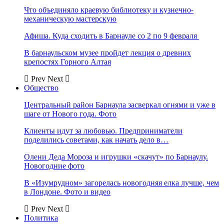
Что объединяло краевую библиотеку и кузнечно-
механическую мастерскую
Афиша. Куда сходить в Барнауле со 2 по 9 февраля
В барнаульском музее пройдет лекция о древних
крепостях Горного Алтая
Prev
Next
Общество
Центральный район Барнаула засверкал огнями и уже в
шаге от Нового года. Фото
Клиенты идут за любовью. Предприниматели
поделились советами, как начать дело в…
Олени Деда Мороза и игрушки «скачут» по Барнаулу.
Новогодние фото
В «Изумрудном» загорелась новогодняя елка лучше, чем
в Лондоне. Фото и видео
Prev
Next
Политика