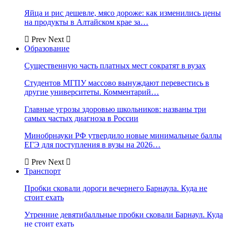
Яйца и рис дешевле, мясо дороже: как изменились цены
на продукты в Алтайском крае за…
Prev
Next
Образование
Существенную часть платных мест сократят в вузах
Студентов МГПУ массово вынуждают перевестись в
другие университеты. Комментарий…
Главные угрозы здоровью школьников: названы три
самых частых диагноза в России
Минобрнауки РФ утвердило новые минимальные баллы
ЕГЭ для поступления в вузы на 2026…
Prev
Next
Транспорт
Пробки сковали дороги вечернего Барнаула. Куда не
стоит ехать
Утренние девятибалльные пробки сковали Барнаул. Куда
не стоит ехать