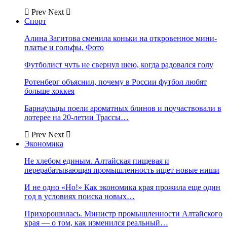
Prev
Next
Спорт
Алина Загитова сменила коньки на откровенное мини-
платье и гольфы. Фото
Футболист чуть не свернул шею, когда радовался голу
Ротенберг объяснил, почему в России футбол любят
больше хоккея
Барнаульцы поели ароматных блинов и поучаствовали в
лотерее на 20-летии Трассы…
Prev
Next
Экономика
Не хлебом единым. Алтайская пищевая и
перерабатывающая промышленность ищет новые ниши
И не одно «Но!» Как экономика края прожила еще один
год в условиях поиска новых…
Прихорошилась. Министр промышленности Алтайского
края — о том, как изменился реальный…