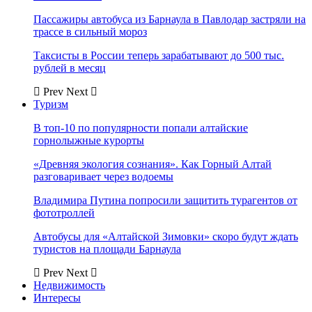
Пассажиры автобуса из Барнаула в Павлодар застряли на
трассе в сильный мороз
Таксисты в России теперь зарабатывают до 500 тыс.
рублей в месяц
Prev
Next
Туризм
В топ-10 по популярности попали алтайские
горнолыжные курорты
«Древняя экология сознания». Как Горный Алтай
разговаривает через водоемы
Владимира Путина попросили защитить турагентов от
фототроллей
Автобусы для «Алтайской Зимовки» скоро будут ждать
туристов на площади Барнаула
Prev
Next
Недвижимость
Интересы