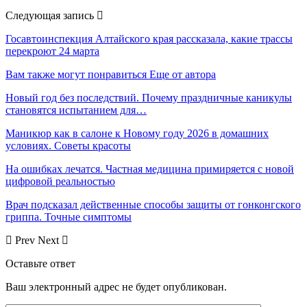
Следующая запись
Госавтоинспекция Алтайского края рассказала, какие трассы
перекроют 24 марта
Вам также могут понравиться
Еще от автора
Новый год без последствий. Почему праздничные каникулы
становятся испытанием для…
Маникюр как в салоне к Новому году 2026 в домашних
условиях. Советы красоты
На ошибках лечатся. Частная медицина примиряется с новой
цифровой реальностью
Врач подсказал действенные способы защиты от гонконгского
гриппа. Точные симптомы
Prev
Next
Оставьте ответ
Ваш электронный адрес не будет опубликован.