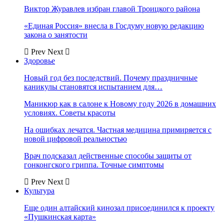
Виктор Журавлев избран главой Троицкого района
«Единая Россия» внесла в Госдуму новую редакцию
закона о занятости
Prev
Next
Здоровье
Новый год без последствий. Почему праздничные
каникулы становятся испытанием для…
Маникюр как в салоне к Новому году 2026 в домашних
условиях. Советы красоты
На ошибках лечатся. Частная медицина примиряется с
новой цифровой реальностью
Врач подсказал действенные способы защиты от
гонконгского гриппа. Точные симптомы
Prev
Next
Культура
Еще один алтайский кинозал присоединился к проекту
«Пушкинская карта»