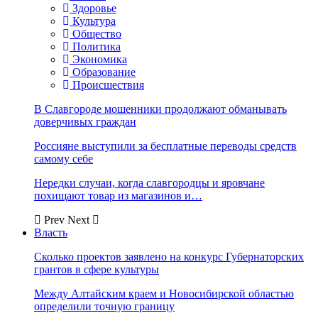
Здоровье
Культура
Общество
Политика
Экономика
Образование
Происшествия
В Славгороде мошенники продолжают обманывать
доверчивых граждан
Россияне выступили за бесплатные переводы средств
самому себе
Нередки случаи, когда славгородцы и яровчане
похищают товар из магазинов и…
Prev
Next
Власть
Сколько проектов заявлено на конкурс Губернаторских
грантов в сфере культуры
Между Алтайским краем и Новосибирской областью
определили точную границу