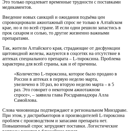
Это только продлевает временные трудности с поставками
медикаментов.
Введение новых санкций и ожидания подъёма цен
спровоцировали ажиотажный спрос не только в Алтайском
крае, но и по всей стране. И если одни решили запастись в
прок сахаром и солью, то другие жизненно важными
препаратами.
Так, жители Алтайского края, страдающие от дисфункции
щитовидной железы, жалуются в соцсетях на отсутствие в
аптеках специального препарата – L-тироксина. Проблема
характерна для всей страны, как и её причины.
«Количество L-тироксина, которое было продано в
России в аптеках в первую неделю марта,
увеличено в 10 раз, во вторую неделю марта – в 5
раз. Это говорит о некотором ажиотажном
спросе», – заявила глава Росздравнадзора Алла
Самойлова.
Слова чиновницы подтверждают и региональном Минздраве.
При этом, у дистрибьюторов и производителей L-тироксина
проблем с производством и запасами препарата нет.
Повышенный спрос затрудняет поставки. Логистические