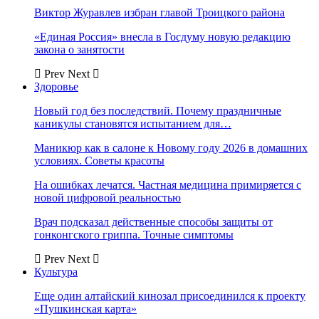
Виктор Журавлев избран главой Троицкого района
«Единая Россия» внесла в Госдуму новую редакцию
закона о занятости
Prev
Next
Здоровье
Новый год без последствий. Почему праздничные
каникулы становятся испытанием для…
Маникюр как в салоне к Новому году 2026 в домашних
условиях. Советы красоты
На ошибках лечатся. Частная медицина примиряется с
новой цифровой реальностью
Врач подсказал действенные способы защиты от
гонконгского гриппа. Точные симптомы
Prev
Next
Культура
Еще один алтайский кинозал присоединился к проекту
«Пушкинская карта»