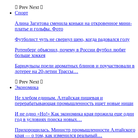
Prev
Next
Спорт
Алина Загитова сменила коньки на откровенное мини-
платье и гольфы. Фото
Футболист чуть не свернул шею, когда радовался голу
Ротенберг объяснил, почему в России футбол любят
больше хоккея
Барнаульцы поели ароматных блинов и поучаствовали в
лотерее на 20-летии Трассы…
Prev
Next
Экономика
Не хлебом единым. Алтайская пищевая и
перерабатывающая промышленность ищет новые ниши
И не одно «Но!» Как экономика края прожила еще один
год в условиях поиска новых…
Прихорошилась. Министр промышленности Алтайского
края — о том, как изменился реальный…