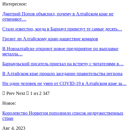
Интересное:
Дмитрий Попов объяснил, почему в Алтайском крае не
отменяют…
Стало известно, когда в Барнаул привезут те самые десять…
Грозит ли Алтайскому краю нашествие комаров
В Новоалтайске откроют новое предприятие по выплавке
металла…
Барнаульский писатель приехал на встречу с читателями в…
В Алтайском крае прошло заседание правительства региона
Ни один человек не умер от COVID-19 в Алтайском крае за…
Prev
Next
1 из 2 347
Новое:
Королевство Норвегия пополнило список недружественных
стран
Авг 4, 2023