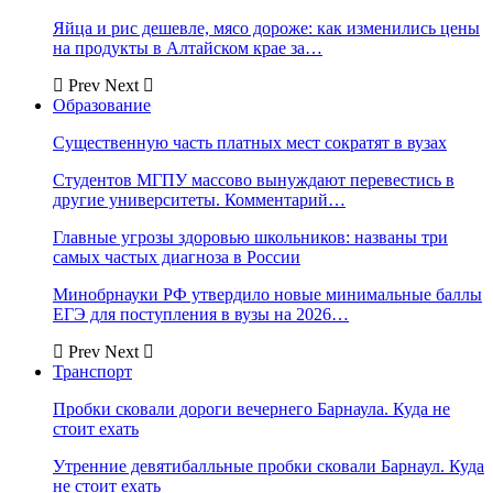
Яйца и рис дешевле, мясо дороже: как изменились цены
на продукты в Алтайском крае за…
Prev
Next
Образование
Существенную часть платных мест сократят в вузах
Студентов МГПУ массово вынуждают перевестись в
другие университеты. Комментарий…
Главные угрозы здоровью школьников: названы три
самых частых диагноза в России
Минобрнауки РФ утвердило новые минимальные баллы
ЕГЭ для поступления в вузы на 2026…
Prev
Next
Транспорт
Пробки сковали дороги вечернего Барнаула. Куда не
стоит ехать
Утренние девятибалльные пробки сковали Барнаул. Куда
не стоит ехать