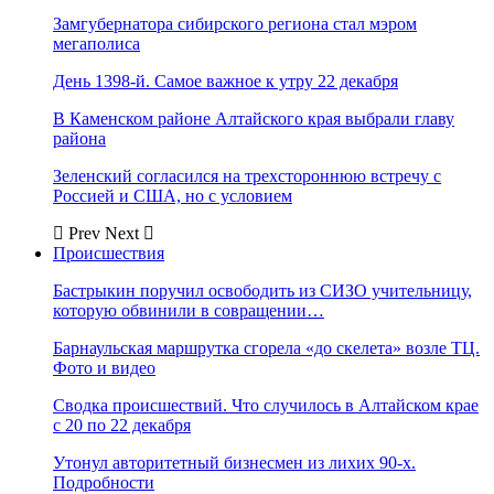
Замгубернатора сибирского региона стал мэром
мегаполиса
День 1398-й. Самое важное к утру 22 декабря
В Каменском районе Алтайского края выбрали главу
района
Зеленский согласился на трехстороннюю встречу с
Россией и США, но с условием
Prev
Next
Происшествия
Бастрыкин поручил освободить из СИЗО учительницу,
которую обвинили в совращении…
Барнаульская маршрутка сгорела «до скелета» возле ТЦ.
Фото и видео
Сводка происшествий. Что случилось в Алтайском крае
с 20 по 22 декабря
Утонул авторитетный бизнесмен из лихих 90-х.
Подробности