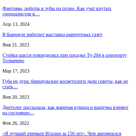
Фантомы, роботы и зубы на полке. Как учат крутых
специалистов в…
Апр 13, 2024
В Барнауле работает выставка раритетных газет
Янв 21, 2023
Стойка шасси повредилась при посадке Ту-204 в аэропорту
Толмачево
Мар 17, 2023
Губа не дура: барнаульские косметологи дали советы, как не
стать…
Янв 20, 2023
Диетолог рассказала, как жареная курица и выпечка влияют
на состояние…
Фев 26, 2022
«Я лучший премьер Италии за 150 лет». Чем запомнился