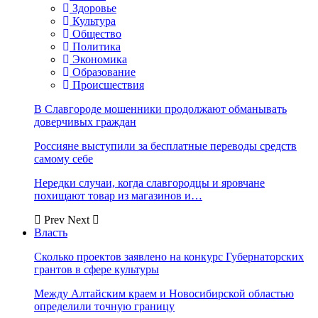
Здоровье
Культура
Общество
Политика
Экономика
Образование
Происшествия
В Славгороде мошенники продолжают обманывать
доверчивых граждан
Россияне выступили за бесплатные переводы средств
самому себе
Нередки случаи, когда славгородцы и яровчане
похищают товар из магазинов и…
Prev
Next
Власть
Сколько проектов заявлено на конкурс Губернаторских
грантов в сфере культуры
Между Алтайским краем и Новосибирской областью
определили точную границу