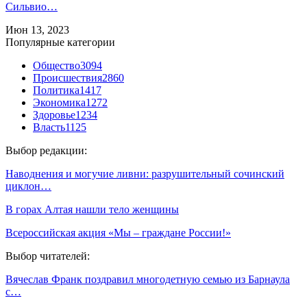
Сильвио…
Июн 13, 2023
Популярные категории
Общество
3094
Происшествия
2860
Политика
1417
Экономика
1272
Здоровье
1234
Власть
1125
Выбор редакции:
Наводнения и могучие ливни: разрушительный сочинский
циклон…
В горах Алтая нашли тело женщины
Всероссийская акция «Мы – граждане России!»
Выбор читателей:
Вячеслав Франк поздравил многодетную семью из Барнаула
с…