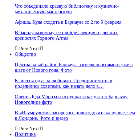
Что объединяло краевую библиотеку и кузнечно-
механическую мастерскую
Афиша. Куда сходить в Барнауле со 2 по 9 февраля
В барнаульском музее пройдет лекция о древних
крепостях Горного Алтая
Prev
Next
Общество
Центральный район Барнаула засверкал огнями и уже в
шаге от Нового года. Фото
Клиенты идут за любовью. Предприниматели
поделились советами, как начать дело в…
Олени Деда Мороза и игрушки «скачут» по Барнаулу.
Новогодние фото
В «Изумрудном» загорелась новогодняя елка лучше, чем
в Лондоне. Фото и видео
Prev
Next
Политика