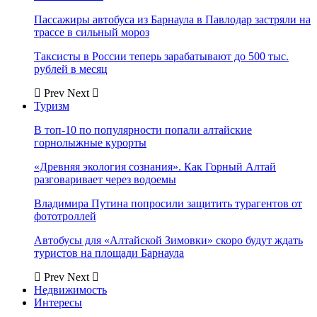
Пассажиры автобуса из Барнаула в Павлодар застряли на
трассе в сильный мороз
Таксисты в России теперь зарабатывают до 500 тыс.
рублей в месяц
Prev
Next
Туризм
В топ-10 по популярности попали алтайские
горнолыжные курорты
«Древняя экология сознания». Как Горный Алтай
разговаривает через водоемы
Владимира Путина попросили защитить турагентов от
фототроллей
Автобусы для «Алтайской Зимовки» скоро будут ждать
туристов на площади Барнаула
Prev
Next
Недвижимость
Интересы