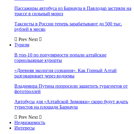
Пассажиры автобуса из Барнаула в Павлодар застряли на
трассе в сильный мороз
Таксисты в России теперь зарабатывают до 500 тыс.
рублей в месяц
Prev
Next
Туризм
В топ-10 по популярности попали алтайские
горнолыжные курорты
«Древняя экология сознания». Как Горный Алтай
разговаривает через водоемы
Владимира Путина попросили защитить турагентов от
фототроллей
Автобусы для «Алтайской Зимовки» скоро будут ждать
туристов на площади Барнаула
Prev
Next
Недвижимость
Интересы