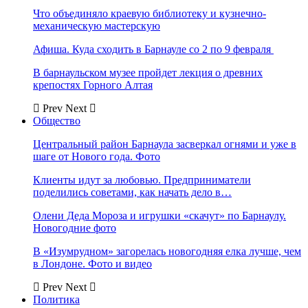
Что объединяло краевую библиотеку и кузнечно-
механическую мастерскую
Афиша. Куда сходить в Барнауле со 2 по 9 февраля
В барнаульском музее пройдет лекция о древних
крепостях Горного Алтая
Prev
Next
Общество
Центральный район Барнаула засверкал огнями и уже в
шаге от Нового года. Фото
Клиенты идут за любовью. Предприниматели
поделились советами, как начать дело в…
Олени Деда Мороза и игрушки «скачут» по Барнаулу.
Новогодние фото
В «Изумрудном» загорелась новогодняя елка лучше, чем
в Лондоне. Фото и видео
Prev
Next
Политика