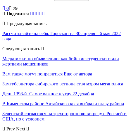
0
79
Поделится
Предыдущая запись
Рассчитывайте на себя. Гороскоп на 30 апреля – 6 мая 2022
года
Следующая запись
Медкнижки по объявлению: как бийские студентки стали
жертвами мошенников
Вам также могут понравиться
Еще от автора
Замгубернатора сибирского региона стал мэром мегаполиса
День 1398-й. Самое важное к утру 22 декабря
В Каменском районе Алтайского края выбрали главу района
Зеленский согласился на трехстороннюю встречу с Россией и
США, но с условием
Prev
Next