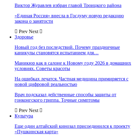
Виктор Журавлев избран главой Троицкого района
«Единая Россия» внесла в Госдуму новую редакцию
закона о занятости
Prev
Next
Здоровье
Новый год без последствий. Почему праздничные
каникулы становятся испытанием для…
Маникюр как в салоне к Новому году 2026 в домашних
условиях. Советы красоты
На ошибках лечатся. Частная медицина примиряется с
новой цифровой реальностью
Врач подсказал действенные способы защиты от
гонконгского гриппа. Точные симптомы
Prev
Next
Культура
Еще один алтайский кинозал присоединился к проекту
«Пушкинская карта»