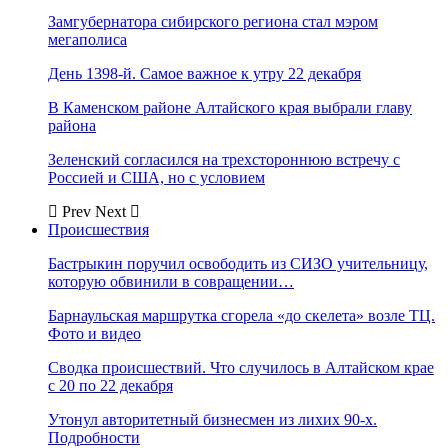
Замгубернатора сибирского региона стал мэром
мегаполиса
День 1398-й. Самое важное к утру 22 декабря
В Каменском районе Алтайского края выбрали главу
района
Зеленский согласился на трехстороннюю встречу с
Россией и США, но с условием
Prev
Next
Происшествия
Бастрыкин поручил освободить из СИЗО учительницу,
которую обвинили в совращении…
Барнаульская маршрутка сгорела «до скелета» возле ТЦ.
Фото и видео
Сводка происшествий. Что случилось в Алтайском крае
с 20 по 22 декабря
Утонул авторитетный бизнесмен из лихих 90-х.
Подробности