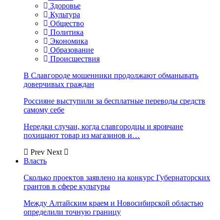
Здоровье
Культура
Общество
Политика
Экономика
Образование
Происшествия
В Славгороде мошенники продолжают обманывать
доверчивых граждан
Россияне выступили за бесплатные переводы средств
самому себе
Нередки случаи, когда славгородцы и яровчане
похищают товар из магазинов и…
Prev
Next
Власть
Сколько проектов заявлено на конкурс Губернаторских
грантов в сфере культуры
Между Алтайским краем и Новосибирской областью
определили точную границу