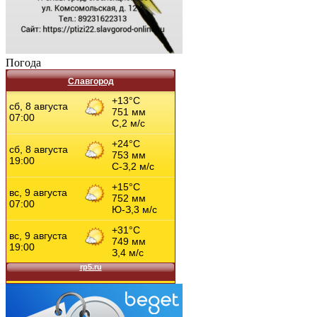
Погода
Славгород