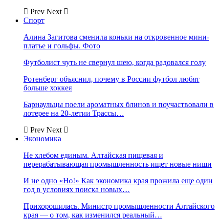
Prev
Next
Спорт
Алина Загитова сменила коньки на откровенное мини-
платье и гольфы. Фото
Футболист чуть не свернул шею, когда радовался голу
Ротенберг объяснил, почему в России футбол любят
больше хоккея
Барнаульцы поели ароматных блинов и поучаствовали в
лотерее на 20-летии Трассы…
Prev
Next
Экономика
Не хлебом единым. Алтайская пищевая и
перерабатывающая промышленность ищет новые ниши
И не одно «Но!» Как экономика края прожила еще один
год в условиях поиска новых…
Прихорошилась. Министр промышленности Алтайского
края — о том, как изменился реальный…