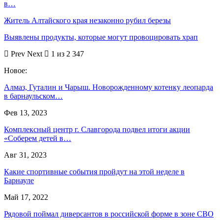
в…
Житель Алтайского края незаконно рубил березы
Выявлены продукты, которые могут провоцировать храп
Prev
Next
1 из 2 347
Новое:
Алмаз, Гуталин и Чарыш. Новорожденному котенку леопарда
в барнаульском…
Фев 13, 2023
Комплексный центр г. Славгорода подвел итоги акции
«Соберем детей в…
Авг 31, 2023
Какие спортивные события пройдут на этой неделе в
Барнауле
Май 17, 2022
Рядовой поймал диверсантов в российской форме в зоне СВО