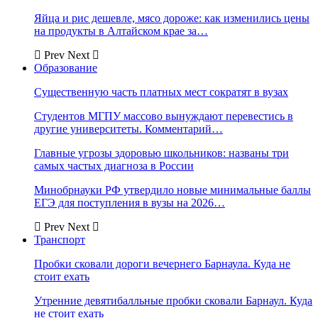
Яйца и рис дешевле, мясо дороже: как изменились цены
на продукты в Алтайском крае за…
Prev
Next
Образование
Существенную часть платных мест сократят в вузах
Студентов МГПУ массово вынуждают перевестись в
другие университеты. Комментарий…
Главные угрозы здоровью школьников: названы три
самых частых диагноза в России
Минобрнауки РФ утвердило новые минимальные баллы
ЕГЭ для поступления в вузы на 2026…
Prev
Next
Транспорт
Пробки сковали дороги вечернего Барнаула. Куда не
стоит ехать
Утренние девятибалльные пробки сковали Барнаул. Куда
не стоит ехать