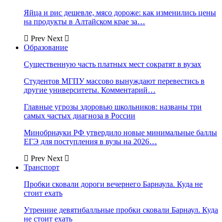
Яйца и рис дешевле, мясо дороже: как изменились цены
на продукты в Алтайском крае за…
Prev
Next
Образование
Существенную часть платных мест сократят в вузах
Студентов МГПУ массово вынуждают перевестись в
другие университеты. Комментарий…
Главные угрозы здоровью школьников: названы три
самых частых диагноза в России
Минобрнауки РФ утвердило новые минимальные баллы
ЕГЭ для поступления в вузы на 2026…
Prev
Next
Транспорт
Пробки сковали дороги вечернего Барнаула. Куда не
стоит ехать
Утренние девятибалльные пробки сковали Барнаул. Куда
не стоит ехать