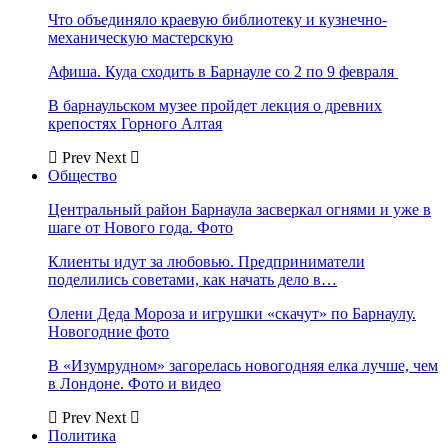
Что объединяло краевую библиотеку и кузнечно-
механическую мастерскую
Афиша. Куда сходить в Барнауле со 2 по 9 февраля
В барнаульском музее пройдет лекция о древних
крепостях Горного Алтая
Prev
Next
Общество
Центральный район Барнаула засверкал огнями и уже в
шаге от Нового года. Фото
Клиенты идут за любовью. Предприниматели
поделились советами, как начать дело в…
Олени Деда Мороза и игрушки «скачут» по Барнаулу.
Новогодние фото
В «Изумрудном» загорелась новогодняя елка лучше, чем
в Лондоне. Фото и видео
Prev
Next
Политика