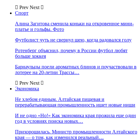
Prev
Next
Спорт
Алина Загитова сменила коньки на откровенное мини-
платье и гольфы. Фото
Футболист чуть не свернул шею, когда радовался голу
Ротенберг объяснил, почему в России футбол любят
больше хоккея
Барнаульцы поели ароматных блинов и поучаствовали в
лотерее на 20-летии Трассы…
Prev
Next
Экономика
Не хлебом единым. Алтайская пищевая и
перерабатывающая промышленность ищет новые ниши
И не одно «Но!» Как экономика края прожила еще один
год в условиях поиска новых…
Прихорошилась. Министр промышленности Алтайского
края — о том, как изменился реальный…