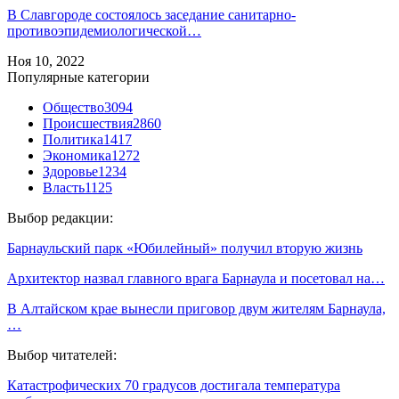
В Славгороде состоялось заседание санитарно-
противоэпидемиологической…
Ноя 10, 2022
Популярные категории
Общество
3094
Происшествия
2860
Политика
1417
Экономика
1272
Здоровье
1234
Власть
1125
Выбор редакции:
Барнаульский парк «Юбилейный» получил вторую жизнь
Архитектор назвал главного врага Барнаула и посетовал на…
В Алтайском крае вынесли приговор двум жителям Барнаула,
…
Выбор читателей:
Катастрофических 70 градусов достигала температура