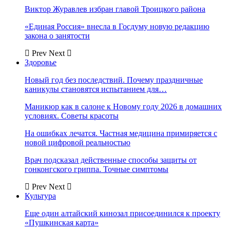
Виктор Журавлев избран главой Троицкого района
«Единая Россия» внесла в Госдуму новую редакцию
закона о занятости
Prev
Next
Здоровье
Новый год без последствий. Почему праздничные
каникулы становятся испытанием для…
Маникюр как в салоне к Новому году 2026 в домашних
условиях. Советы красоты
На ошибках лечатся. Частная медицина примиряется с
новой цифровой реальностью
Врач подсказал действенные способы защиты от
гонконгского гриппа. Точные симптомы
Prev
Next
Культура
Еще один алтайский кинозал присоединился к проекту
«Пушкинская карта»