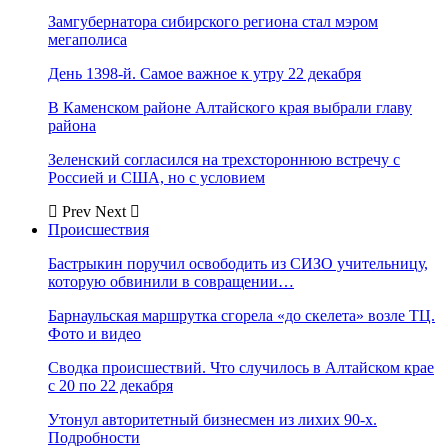
Замгубернатора сибирского региона стал мэром
мегаполиса
День 1398-й. Самое важное к утру 22 декабря
В Каменском районе Алтайского края выбрали главу
района
Зеленский согласился на трехстороннюю встречу с
Россией и США, но с условием
Prev
Next
Происшествия
Бастрыкин поручил освободить из СИЗО учительницу,
которую обвинили в совращении…
Барнаульская маршрутка сгорела «до скелета» возле ТЦ.
Фото и видео
Сводка происшествий. Что случилось в Алтайском крае
с 20 по 22 декабря
Утонул авторитетный бизнесмен из лихих 90-х.
Подробности