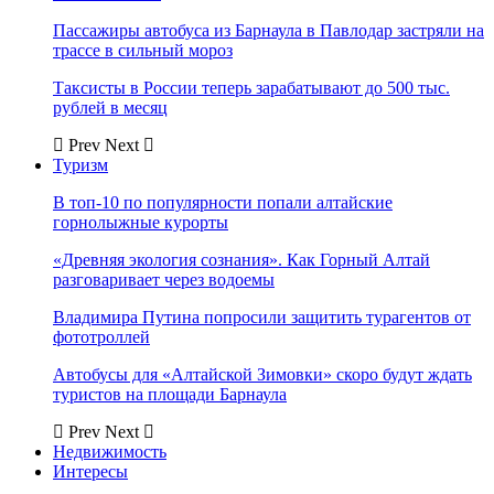
Пассажиры автобуса из Барнаула в Павлодар застряли на
трассе в сильный мороз
Таксисты в России теперь зарабатывают до 500 тыс.
рублей в месяц
Prev
Next
Туризм
В топ-10 по популярности попали алтайские
горнолыжные курорты
«Древняя экология сознания». Как Горный Алтай
разговаривает через водоемы
Владимира Путина попросили защитить турагентов от
фототроллей
Автобусы для «Алтайской Зимовки» скоро будут ждать
туристов на площади Барнаула
Prev
Next
Недвижимость
Интересы