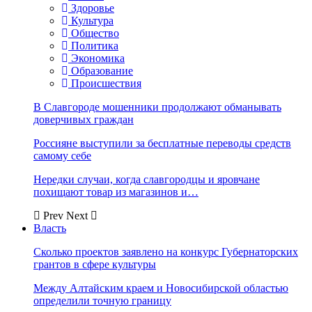
Здоровье
Культура
Общество
Политика
Экономика
Образование
Происшествия
В Славгороде мошенники продолжают обманывать
доверчивых граждан
Россияне выступили за бесплатные переводы средств
самому себе
Нередки случаи, когда славгородцы и яровчане
похищают товар из магазинов и…
Prev
Next
Власть
Сколько проектов заявлено на конкурс Губернаторских
грантов в сфере культуры
Между Алтайским краем и Новосибирской областью
определили точную границу