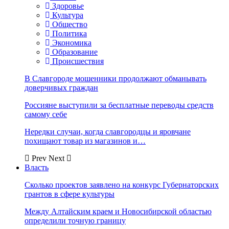
Здоровье
Культура
Общество
Политика
Экономика
Образование
Происшествия
В Славгороде мошенники продолжают обманывать
доверчивых граждан
Россияне выступили за бесплатные переводы средств
самому себе
Нередки случаи, когда славгородцы и яровчане
похищают товар из магазинов и…
Prev
Next
Власть
Сколько проектов заявлено на конкурс Губернаторских
грантов в сфере культуры
Между Алтайским краем и Новосибирской областью
определили точную границу