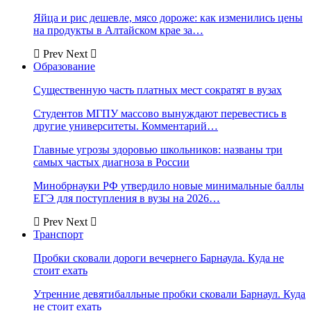
Яйца и рис дешевле, мясо дороже: как изменились цены
на продукты в Алтайском крае за…
Prev
Next
Образование
Существенную часть платных мест сократят в вузах
Студентов МГПУ массово вынуждают перевестись в
другие университеты. Комментарий…
Главные угрозы здоровью школьников: названы три
самых частых диагноза в России
Минобрнауки РФ утвердило новые минимальные баллы
ЕГЭ для поступления в вузы на 2026…
Prev
Next
Транспорт
Пробки сковали дороги вечернего Барнаула. Куда не
стоит ехать
Утренние девятибалльные пробки сковали Барнаул. Куда
не стоит ехать