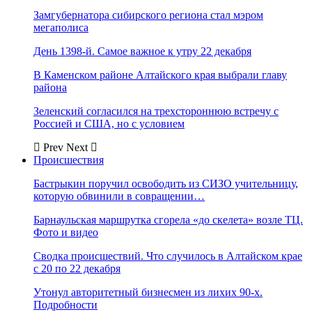
Замгубернатора сибирского региона стал мэром
мегаполиса
День 1398-й. Самое важное к утру 22 декабря
В Каменском районе Алтайского края выбрали главу
района
Зеленский согласился на трехстороннюю встречу с
Россией и США, но с условием
Prev
Next
Происшествия
Бастрыкин поручил освободить из СИЗО учительницу,
которую обвинили в совращении…
Барнаульская маршрутка сгорела «до скелета» возле ТЦ.
Фото и видео
Сводка происшествий. Что случилось в Алтайском крае
с 20 по 22 декабря
Утонул авторитетный бизнесмен из лихих 90-х.
Подробности