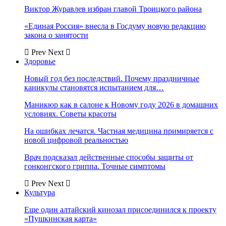
Виктор Журавлев избран главой Троицкого района
«Единая Россия» внесла в Госдуму новую редакцию
закона о занятости
Prev
Next
Здоровье
Новый год без последствий. Почему праздничные
каникулы становятся испытанием для…
Маникюр как в салоне к Новому году 2026 в домашних
условиях. Советы красоты
На ошибках лечатся. Частная медицина примиряется с
новой цифровой реальностью
Врач подсказал действенные способы защиты от
гонконгского гриппа. Точные симптомы
Prev
Next
Культура
Еще один алтайский кинозал присоединился к проекту
«Пушкинская карта»