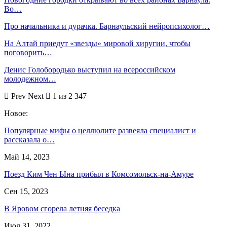
Во…
Про начальника и дурачка. Барнаульский нейропсихолог…
На Алтай приедут «звезды» мировой хиругии, чтобы
поговорить…
Денис Голобородько выступил на всероссийском
молодежном…
Prev
Next
1 из 2 347
Новое:
Популярные мифы о целлюлите развеяла специалист и
рассказала о…
Май 14, 2023
Поезд Ким Чен Ына прибыл в Комсомольск-на-Амуре
Сен 15, 2023
В Яровом сгорела летняя беседка
Июл 31, 2022