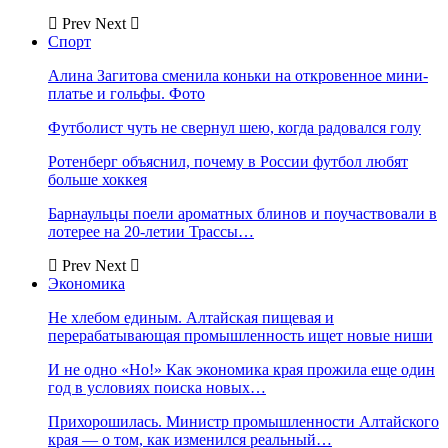
Prev
Next
Спорт
Алина Загитова сменила коньки на откровенное мини-
платье и гольфы. Фото
Футболист чуть не свернул шею, когда радовался голу
Ротенберг объяснил, почему в России футбол любят
больше хоккея
Барнаульцы поели ароматных блинов и поучаствовали в
лотерее на 20-летии Трассы…
Prev
Next
Экономика
Не хлебом единым. Алтайская пищевая и
перерабатывающая промышленность ищет новые ниши
И не одно «Но!» Как экономика края прожила еще один
год в условиях поиска новых…
Прихорошилась. Министр промышленности Алтайского
края — о том, как изменился реальный…