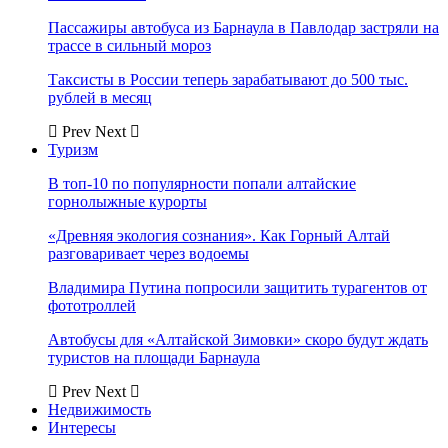
Пассажиры автобуса из Барнаула в Павлодар застряли на
трассе в сильный мороз
Таксисты в России теперь зарабатывают до 500 тыс.
рублей в месяц
Prev
Next
Туризм
В топ-10 по популярности попали алтайские
горнолыжные курорты
«Древняя экология сознания». Как Горный Алтай
разговаривает через водоемы
Владимира Путина попросили защитить турагентов от
фототроллей
Автобусы для «Алтайской Зимовки» скоро будут ждать
туристов на площади Барнаула
Prev
Next
Недвижимость
Интересы