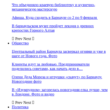
Что объединяло краевую библиотеку и кузнечно-
механическую мастерскую
Афиша. Куда сходить в Барнауле со 2 по 9 февраля
В барнаульском музее пройдет лекция о древних
крепостях Горного Алтая
Prev
Next
Общество
Центральный район Барнаула засверкал огнями и уже в
шаге от Нового года. Фото
Клиенты идут за любовью. Предприниматели
поделились советами, как начать дело в…
Олени Деда Мороза и игрушки «скачут» по Барнаулу.
Новогодние фото
В «Изумрудном» загорелась новогодняя елка лучше, чем
в Лондоне. Фото и видео
Prev
Next
Политика