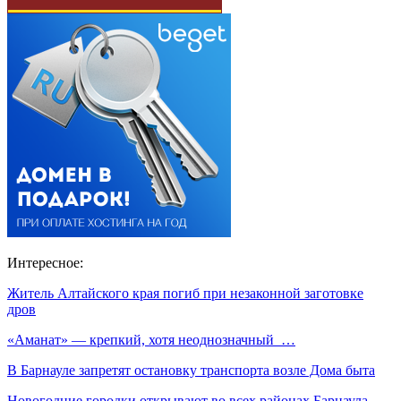
Интересное:
Житель Алтайского края погиб при незаконной заготовке
дров
«Аманат» — крепкий, хотя неоднозначный …
В Барнауле запретят остановку транспорта возле Дома быта
Новогодние городки открывают во всех районах Барнаула.