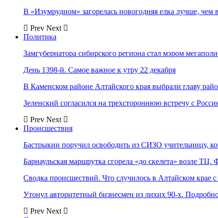
В «Изумрудном» загорелась новогодняя елка лучше, чем 
Prev
Next
Политика
Замгубернатора сибирского региона стал мэром мегаполи
День 1398-й. Самое важное к утру 22 декабря
В Каменском районе Алтайского края выбрали главу рай
Зеленский согласился на трехстороннюю встречу с Росси
Prev
Next
Происшествия
Бастрыкин поручил освободить из СИЗО учительницу, 
Барнаульская маршрутка сгорела «до скелета» возле ТЦ. 
Сводка происшествий. Что случилось в Алтайском крае с 
Утонул авторитетный бизнесмен из лихих 90-х. Подробн
Prev
Next