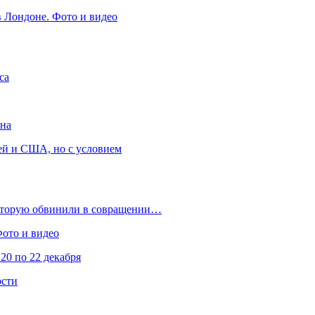
в Лондоне. Фото и видео
са
она
ей и США, но с условием
которую обвинили в совращении…
Фото и видео
20 по 22 декабря
ости