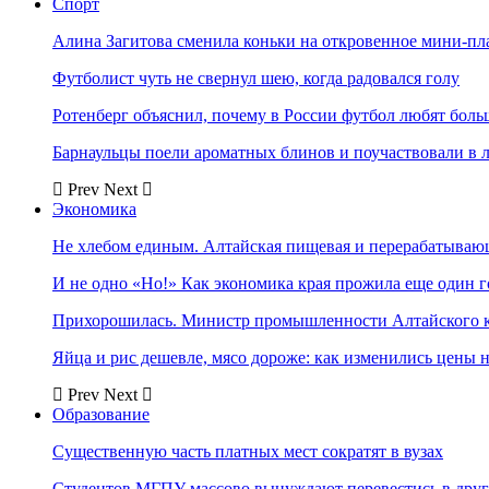
Спорт
Алина Загитова сменила коньки на откровенное мини-пл
Футболист чуть не свернул шею, когда радовался голу
Ротенберг объяснил, почему в России футбол любят боль
Барнаульцы поели ароматных блинов и поучаствовали в 
Prev
Next
Экономика
Не хлебом единым. Алтайская пищевая и перерабатыва
И не одно «Но!» Как экономика края прожила еще один 
Прихорошилась. Министр промышленности Алтайского к
Яйца и рис дешевле, мясо дороже: как изменились цены 
Prev
Next
Образование
Существенную часть платных мест сократят в вузах
Студентов МГПУ массово вынуждают перевестись в дру