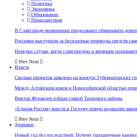
Политика
Экономика
Образование
Происшествия
В Славгороде мошенники продолжают обманывать довер
Россияне выступили за бесплатные переводы средств сам
Нередки случаи, когда славгородцы и яровчане похищают
Prev
Next
Власть
Сколько проектов заявлено на конкурс Губернаторских гр
Между Алтайским краем и Новосибирской областью опр
Виктор Журавлев избран главой Троицкого района
«Единая Россия» внесла в Госдуму новую редакцию закон
Prev
Next
Здоровье
Новый год без последствий. Почему праздничные каник