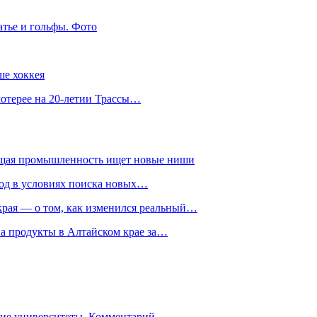
атье и гольфы. Фото
ше хоккея
лотерее на 20-летии Трассы…
ющая промышленность ищет новые ниши
год в условиях поиска новых…
рая — о том, как изменился реальный…
на продукты в Алтайском крае за…
гие университеты. Комментарий…