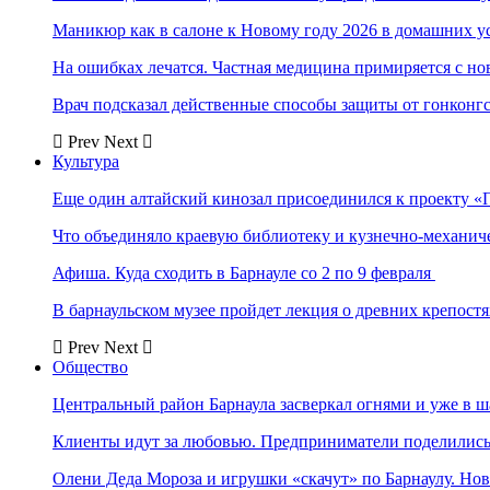
Маникюр как в салоне к Новому году 2026 в домашних у
На ошибках лечатся. Частная медицина примиряется с н
Врач подсказал действенные способы защиты от гонконг
Prev
Next
Культура
Еще один алтайский кинозал присоединился к проекту «
Что объединяло краевую библиотеку и кузнечно-механи
Афиша. Куда сходить в Барнауле со 2 по 9 февраля
В барнаульском музее пройдет лекция о древних крепост
Prev
Next
Общество
Центральный район Барнаула засверкал огнями и уже в ш
Клиенты идут за любовью. Предприниматели поделились 
Олени Деда Мороза и игрушки «скачут» по Барнаулу. Но