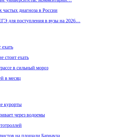
 частых диагноза в России
ГЭ для поступления в вузы на 2026…
 ехать
е стоит ехать
трассе в сильный мороз
ей в месяц
ые курорты
ривает через водоемы
ототроллей
ристов на площади Барнаула