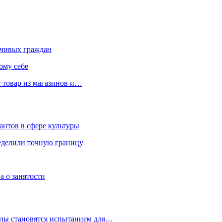
чивых граждан
ому себе
 товар из магазинов и…
антов в сфере культуры
еделили точную границу
а о занятости
улы становятся испытанием для…