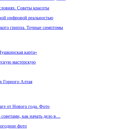
словиях. Советы красоты
овой цифровой реальностью
ского гриппа. Точные симптомы
Пушкинская карта»
ческую мастерскую
ях Горного Алтая
аге от Нового года. Фото
советами, как начать дело в…
вогодние фото