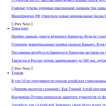
Главные угрозы здоровью школьников: названы три самых
Минобрнауки РФ утвердило новые минимальные баллы Е
Prev
Next
Транспорт
Пробки сковали дороги вечернего Барнаула. Куда не стоит
Утренние девятибалльные пробки сковали Барнаул. Куда н
Пассажиры автобуса из Барнаула в Павлодар застряли на 
Таксисты в России теперь зарабатывают до 500 тыс. рубл
Prev
Next
Туризм
В топ-10 по популярности попали алтайские горнолыжн
«Древняя экология сознания». Как Горный Алтай разгова
Владимира Путина попросили защитить турагентов от ф
Автобусы для «Алтайской Зимовки» скоро будут ждать ту