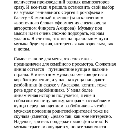
количества произведений разных композиторов
сразу. И все-таки я решила остановить свой выбор
на музыке гениального Сергея Прокофьева к
балету «Каменный цветок» (за исключением
«восточного блока» оформления спектакля, за
авторством Фикрета Амирова). Музыку под
мысли-идеи очень сложно подобрать, но нам
удалось. Я считаю, что мы на правильном пути –
музыка будет яркая, интересная как взрослым, так
и детям.
Самое главное для меня, что спектакль
предназначен для семейного просмотра. Сюжетная
линия остается – путешествие купца в дальние
страны. В известном мультфильме говорится о
кораблекрушении, а у нас на купца нападают
разбойники (в сказке у Аксакова, кстати, тоже
речь идет о разбойниках). У меня более
динамичная история получается, я еще и
соблазнительницу ввожу, которая «расслабляет»
купца перед нападением разбойников – чтобы
мужская половина родителей-зрителей тоже не
скучала (смеется). Делаю так, как мне интересно.
Надеюсь, зритель поддержит мою фантазию! В
музыке трагизм ощущается, но все закончится