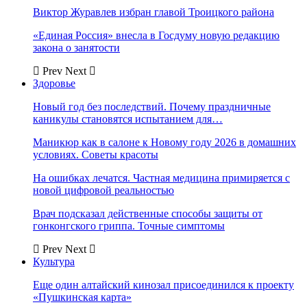
Виктор Журавлев избран главой Троицкого района
«Единая Россия» внесла в Госдуму новую редакцию
закона о занятости
Prev
Next
Здоровье
Новый год без последствий. Почему праздничные
каникулы становятся испытанием для…
Маникюр как в салоне к Новому году 2026 в домашних
условиях. Советы красоты
На ошибках лечатся. Частная медицина примиряется с
новой цифровой реальностью
Врач подсказал действенные способы защиты от
гонконгского гриппа. Точные симптомы
Prev
Next
Культура
Еще один алтайский кинозал присоединился к проекту
«Пушкинская карта»