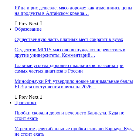
Яйца и рис дешевле, мясо дороже: как изменились цены
на продукты в Алтайском крае за…
Prev
Next
Образование
Существенную часть платных мест сократят в вузах
Студентов МГПУ массово вынуждают перевестись в
другие университеты. Комментарий…
Главные угрозы здоровью школьников: названы три
самых частых диагноза в России
Минобрнауки РФ утвердило новые минимальные баллы
ЕГЭ для поступления в вузы на 2026…
Prev
Next
Транспорт
Пробки сковали дороги вечернего Барнаула. Куда не
стоит ехать
Утренние девятибалльные пробки сковали Барнаул. Куда
не стоит ехать