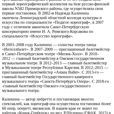
первый хореографический коллектив на базе русско-финской
школы N582 Приморского района, где осуществляла свои
первые постановки. В 2002-м Надежда Калинина
окончила Ленинградский областной колледж культуры и
искусства по специальности «Педагог-хореограф», в 2007
году с отличием закончила Санкт-Петербургскую
консерваторию имени Н. А. Римского-Корсакова по
специальности «Искусство хореографа».
В 2003–2008 году Калинина — солистка театра танца
«Интеллбалет». В 2007–2009 — приглашенный балетмейстер
в Санкт-Петербургском театре «Мюзик-Холл». В 2010–
2012 — главный балетмейстер в Омском государственном
музыкальном театре. В 2012–2013 — главный балетмейстер
в Музыкальном театре Республики Карелия. В 2012–2015 —
приглашенный балетмейстер «Astana Ballet». С 2013-го —
главный балетмейстер Государственного камерного
музыкального театра «Санктъ-Петербургъ Опера». С 2018-го
-главный балетмейстер Омского государственного
музыкального театра.
Калинина — автор либретто и постановщик многих
спектаклей, как хореограф она осуществила постановки более
60 опер, оперетт, мюзиклов. В нашем крае ее знают по
работам «Конек-Горбунок» на муз. Р.Щедрина (ГФАК, 2015) и