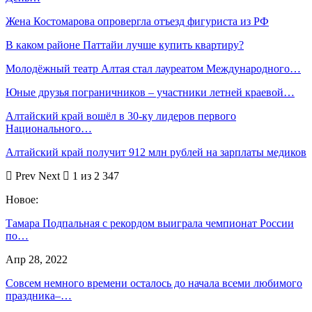
Жена Костомарова опровергла отъезд фигуриста из РФ
В каком районе Паттайи лучше купить квартиру?
Молодёжный театр Алтая стал лауреатом Международного…
Юные друзья пограничников – участники летней краевой…
Алтайский край вошёл в 30-ку лидеров первого
Национального…
Алтайский край получит 912 млн рублей на зарплаты медиков
Prev
Next
1 из 2 347
Новое:
Тамара Подпальная с рекордом выиграла чемпионат России
по…
Апр 28, 2022
Совсем немного времени осталось до начала всеми любимого
праздника–…