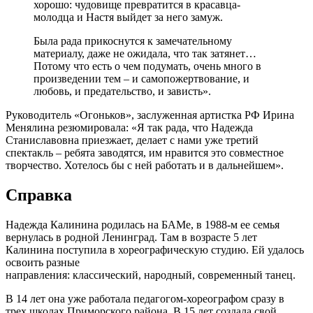
хорошо: чудовище превратится в красавца-
молодца и Настя выйдет за него замуж.
Была рада прикоснутся к замечательному
материалу, даже не ожидала, что так затянет…
Потому что есть о чем подумать, очень много в
произведении тем – и самопожертвование, и
любовь, и предательство, и зависть».
Руководитель «Огоньков», заслуженная артистка РФ Ирина
Менялина резюмировала: «Я так рада, что Надежда
Станиславовна приезжает, делает с нами уже третий
спектакль – ребята заводятся, им нравится это совместное
творчество. Хотелось бы с ней работать и в дальнейшем».
Справка
Надежда Калинина родилась на БАМе, в 1988-м ее семья
вернулась в родной Ленинград. Там в возрасте 5 лет
Калинина поступила в хореографическую студию. Ей удалось
освоить разные
направления: классический, народный, современный танец.
В 14 лет она уже работала педагогом-хореографом сразу в
трех школах Приморского района. В 15 лет создала свой