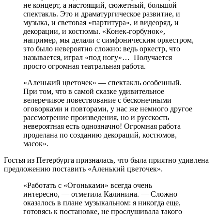
не концерт, а настоящий, сюжетный, большой
спектакль. Это и драматургическое развитие, и
музыка, и световая «партитура», и видеоряд, и
декорации, и костюмы. «Конек-горбунок»,
например, мы делали с симфоническим оркестром,
это было невероятно сложно: ведь оркестр, что
называется, играл «под ногу»… Получается
просто огромная театральная работа.
«Аленький цветочек» — спектакль особенный.
При том, что в самой сказке удивительное
велеречивое повествование с бесконечными
оговорками и повторами, у нас же немного другое
рассмотрение произведения, но и русскость
невероятная есть однозначно! Огромная работа
проделана по созданию декораций, костюмов,
масок».
Гостья из Петербурга призналась, что была приятно удивлена
предложению поставить «Аленький цветочек».
«Работать с «Огоньками» всегда очень
интересно, — отметила Калинина. — Сложно
оказалось в плане музыкальном: я никогда еще,
готовясь к постановке, не прослушивала такого