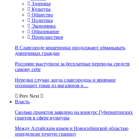
Здоровье
Культура
Общество
Политика
Экономика
Образование
Происшествия
В Славгороде мошенники продолжают обманывать
доверчивых граждан
Россияне выступили за бесплатные переводы средств
самому себе
Нередки случаи, когда славгородцы и яровчане
похищают товар из магазинов и…
Prev
Next
Власть
Сколько проектов заявлено на конкурс Губернаторских
грантов в сфере культуры
Между Алтайским краем и Новосибирской областью
определили точную границу