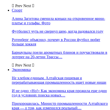
Prev
Next
Спорт
Алина Загитова сменила коньки на откровенное мини-
платье и гольфы. Фото
Футболист чуть не свернул шею, когда радовался голу
Ротенберг объяснил, почему в России футбол любят
больше хоккея
Барнаульцы поели ароматных блинов и поучаствовали в
лотерее на 20-летии Трассы…
Prev
Next
Экономика
Не хлебом единым. Алтайская пищевая и
перерабатывающая промышленность ищет новые ниши
И не одно «Но!» Как экономика края прожила еще один
год в условиях поиска новых…
Прихорошилась. Министр промышленности Алтайского
края — о том, как изменился реальный…