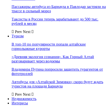
Пассажиры автобуса из Барнаула в Павлодар застряли на
трассе в сильный мороз
Таксисты в России теперь зарабатывают до 500 тыс.
рублей в месяц
Prev
Next
Туризм
В топ-10 по популярности попали алтайские
горнолыжные курорты
«Древняя экология сознания». Как Горный Алтай
разговаривает через водоемы
Владимира Путина попросили защитить турагентов от
фототроллей
Автобусы для «Алтайской Зимовки» скоро будут ждать
туристов на площади Барнаула
Prev
Next
Недвижимость
Интересы