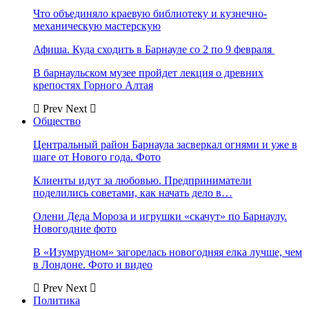
Что объединяло краевую библиотеку и кузнечно-
механическую мастерскую
Афиша. Куда сходить в Барнауле со 2 по 9 февраля
В барнаульском музее пройдет лекция о древних
крепостях Горного Алтая
Prev
Next
Общество
Центральный район Барнаула засверкал огнями и уже в
шаге от Нового года. Фото
Клиенты идут за любовью. Предприниматели
поделились советами, как начать дело в…
Олени Деда Мороза и игрушки «скачут» по Барнаулу.
Новогодние фото
В «Изумрудном» загорелась новогодняя елка лучше, чем
в Лондоне. Фото и видео
Prev
Next
Политика