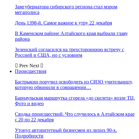
Замгубернатора сибирского региона стал мэром
мегаполиса
День 1398-й. Самое важное к утру 22 декабря
В Каменском районе Алтайского края выбрали главу
района
Зеленский согласился на трехстороннюю встречу с
Россией и США, но с условием
Prev
Next
Происшествия
Бастрыкин поручил освободить из СИЗО учительницу,
которую обвинили в совращении…
Барнаульская маршрутка сгорела «до скелета» возле ТЦ.
Фото и видео
Сводка происшествий. Что случилось в Алтайском крае
с 20 по 22 декабря
Утонул авторитетный бизнесмен из лихих 90-х.
Подробности