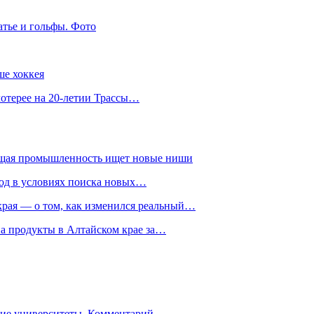
атье и гольфы. Фото
ше хоккея
лотерее на 20-летии Трассы…
ющая промышленность ищет новые ниши
год в условиях поиска новых…
рая — о том, как изменился реальный…
на продукты в Алтайском крае за…
гие университеты. Комментарий…