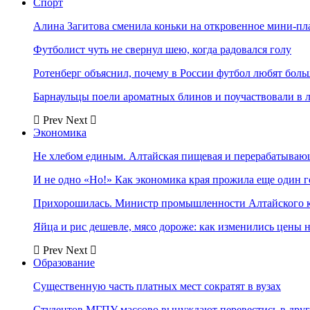
Спорт
Алина Загитова сменила коньки на откровенное мини-пл
Футболист чуть не свернул шею, когда радовался голу
Ротенберг объяснил, почему в России футбол любят боль
Барнаульцы поели ароматных блинов и поучаствовали в 
Prev
Next
Экономика
Не хлебом единым. Алтайская пищевая и перерабатыва
И не одно «Но!» Как экономика края прожила еще один 
Прихорошилась. Министр промышленности Алтайского к
Яйца и рис дешевле, мясо дороже: как изменились цены 
Prev
Next
Образование
Существенную часть платных мест сократят в вузах
Студентов МГПУ массово вынуждают перевестись в дру