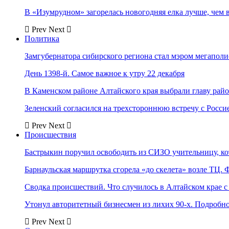
В «Изумрудном» загорелась новогодняя елка лучше, чем 
Prev
Next
Политика
Замгубернатора сибирского региона стал мэром мегаполи
День 1398-й. Самое важное к утру 22 декабря
В Каменском районе Алтайского края выбрали главу рай
Зеленский согласился на трехстороннюю встречу с Росси
Prev
Next
Происшествия
Бастрыкин поручил освободить из СИЗО учительницу, 
Барнаульская маршрутка сгорела «до скелета» возле ТЦ. 
Сводка происшествий. Что случилось в Алтайском крае с 
Утонул авторитетный бизнесмен из лихих 90-х. Подробн
Prev
Next