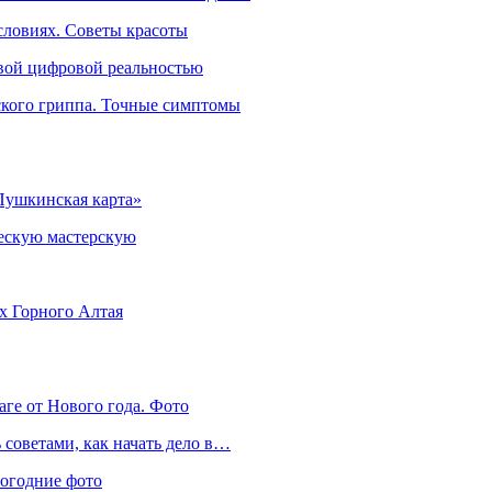
словиях. Советы красоты
овой цифровой реальностью
ского гриппа. Точные симптомы
Пушкинская карта»
ческую мастерскую
ях Горного Алтая
аге от Нового года. Фото
советами, как начать дело в…
вогодние фото