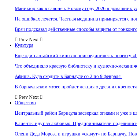
Маникюр как в салоне к Новому году 2026 в домашних у
На ошибках лечатся. Частная медицина примиряется с н
Врач подсказал действенные способы защиты от гонконг
Prev
Next
Культура
Еще один алтайский кинозал присоединился к проекту «
Что объединяло краевую библиотеку и кузнечно-механи
Афиша. Куда сходить в Барнауле со 2 по 9 февраля
В барнаульском музее пройдет лекция о древних крепост
Prev
Next
Общество
Центральный район Барнаула засверкал огнями и уже в ш
Клиенты идут за любовью. Предприниматели поделились 
Олени Деда Мороза и игрушки «скачут» по Барнаулу. Но