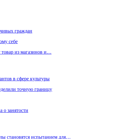
чивых граждан
ому себе
 товар из магазинов и…
антов в сфере культуры
еделили точную границу
а о занятости
улы становятся испытанием для…