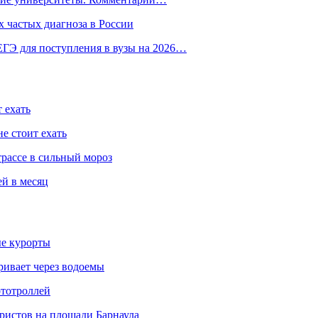
 частых диагноза в России
ГЭ для поступления в вузы на 2026…
 ехать
е стоит ехать
трассе в сильный мороз
ей в месяц
ые курорты
ривает через водоемы
ототроллей
ристов на площади Барнаула