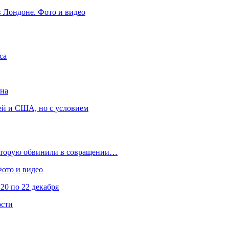
в Лондоне. Фото и видео
са
она
ей и США, но с условием
которую обвинили в совращении…
Фото и видео
20 по 22 декабря
ости