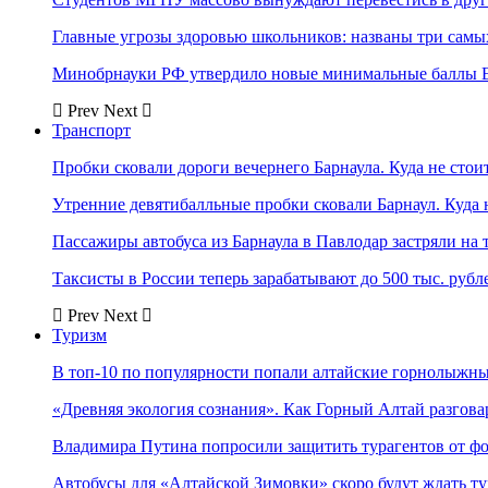
Главные угрозы здоровью школьников: названы три самых
Минобрнауки РФ утвердило новые минимальные баллы Е
Prev
Next
Транспорт
Пробки сковали дороги вечернего Барнаула. Куда не стоит
Утренние девятибалльные пробки сковали Барнаул. Куда н
Пассажиры автобуса из Барнаула в Павлодар застряли на 
Таксисты в России теперь зарабатывают до 500 тыс. рубл
Prev
Next
Туризм
В топ-10 по популярности попали алтайские горнолыжн
«Древняя экология сознания». Как Горный Алтай разгова
Владимира Путина попросили защитить турагентов от ф
Автобусы для «Алтайской Зимовки» скоро будут ждать ту