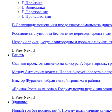
Политика
Экономика
Образование
Происшествия
В Славгороде мошенники продолжают обманывать довер
Россияне выступили за бесплатные переводы средств сам
Нередки случаи, когда славгородцы и яровчане похищают
Prev
Next
Власть
Сколько проектов заявлено на конкурс Губернаторских гр
Между Алтайским краем и Новосибирской областью опр
Виктор Журавлев избран главой Троицкого района
«Единая Россия» внесла в Госдуму новую редакцию закон
Prev
Next
Здоровье
Новый год без последствий. Почему праздничные каник