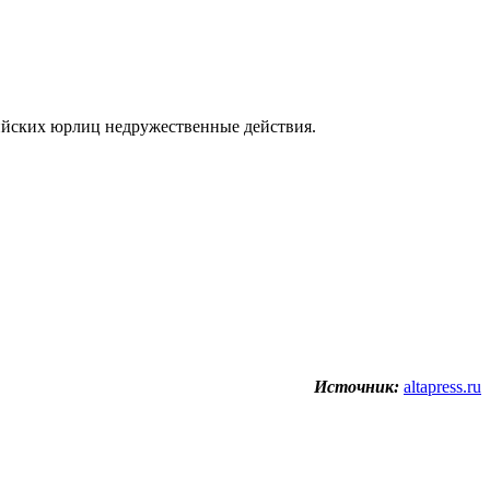
сийских юрлиц недружественные действия.
Источник:
altapress.ru