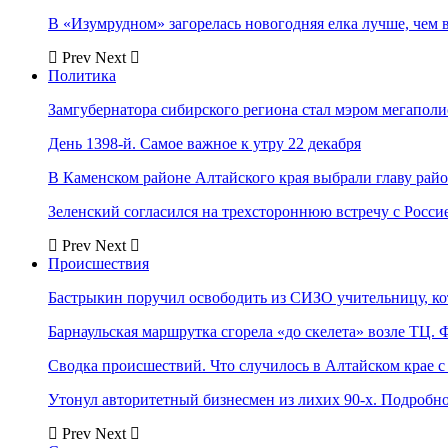
В «Изумрудном» загорелась новогодняя елка лучше, чем 
Prev
Next
Политика
Замгубернатора сибирского региона стал мэром мегаполи
День 1398-й. Самое важное к утру 22 декабря
В Каменском районе Алтайского края выбрали главу рай
Зеленский согласился на трехстороннюю встречу с Росси
Prev
Next
Происшествия
Бастрыкин поручил освободить из СИЗО учительницу, 
Барнаульская маршрутка сгорела «до скелета» возле ТЦ. 
Сводка происшествий. Что случилось в Алтайском крае с 
Утонул авторитетный бизнесмен из лихих 90-х. Подробн
Prev
Next