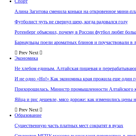
Спорт
Алина Загитова сменила коньки на откровенное мини-пл
Футболист чуть не свернул шею, когда радовался голу
Ротенберг объяснил, почему в России футбол любят боль
Барнаульцы поели ароматных блинов и поучаствовали в 
Prev
Next
Экономика
Не хлебом единым. Алтайская пищевая и перерабатыва
И не одно «Но!» Как экономика края прожила еще один 
Прихорошилась. Министр промышленности Алтайского к
Яйца и рис дешевле, мясо дороже: как изменились цены 
Prev
Next
Образование
Существенную часть платных мест сократят в вузах
Студентов МГПУ массово вынуждают перевестись в дру