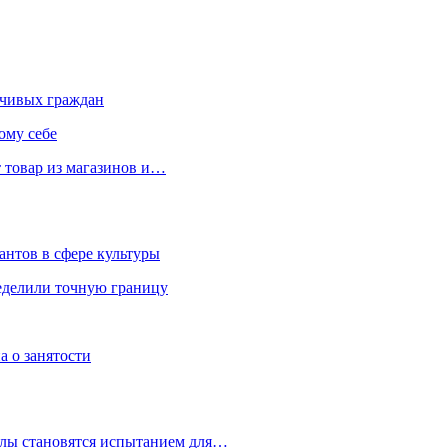
чивых граждан
ому себе
 товар из магазинов и…
антов в сфере культуры
еделили точную границу
а о занятости
улы становятся испытанием для…