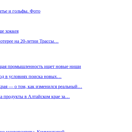
атье и гольфы. Фото
ше хоккея
лотерее на 20-летии Трассы…
ющая промышленность ищет новые ниши
год в условиях поиска новых…
рая — о том, как изменился реальный…
на продукты в Алтайском крае за…
гие университеты. Комментарий…