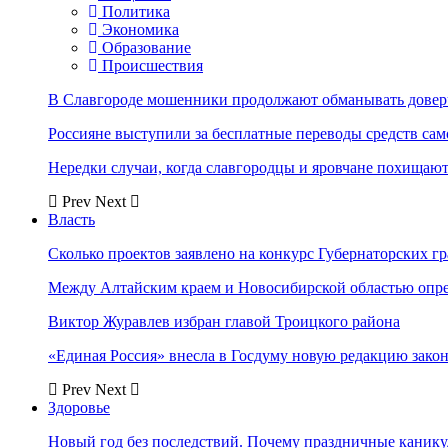
Политика
Экономика
Образование
Происшествия
В Славгороде мошенники продолжают обманывать довер
Россияне выступили за бесплатные переводы средств сам
Нередки случаи, когда славгородцы и яровчане похищают
Prev
Next
Власть
Сколько проектов заявлено на конкурс Губернаторских гр
Между Алтайским краем и Новосибирской областью опр
Виктор Журавлев избран главой Троицкого района
«Единая Россия» внесла в Госдуму новую редакцию закон
Prev
Next
Здоровье
Новый год без последствий. Почему праздничные каник