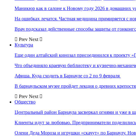
Маникюр как в салоне к Новому году 2026 в домашних у
На ошибках лечатся. Частная медицина примиряется с н
Врач подсказал действенные способы защиты от гонконг
Prev
Next
Культура
Еще один алтайский кинозал присоединился к проекту «
Что объединяло краевую библиотеку и кузнечно-механи
Афиша. Куда сходить в Барнауле со 2 по 9 февраля
В барнаульском музее пройдет лекция о древних крепост
Prev
Next
Общество
Центральный район Барнаула засверкал огнями и уже в ш
Клиенты идут за любовью. Предприниматели поделились 
Олени Деда Мороза и игрушки «скачут» по Барнаулу. Но