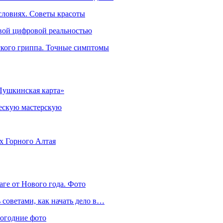
словиях. Советы красоты
овой цифровой реальностью
ского гриппа. Точные симптомы
Пушкинская карта»
ческую мастерскую
ях Горного Алтая
аге от Нового года. Фото
советами, как начать дело в…
вогодние фото