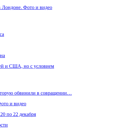
в Лондоне. Фото и видео
са
она
ей и США, но с условием
которую обвинили в совращении…
Фото и видео
20 по 22 декабря
ости