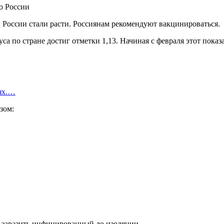
 России стали расти. Россиянам рекомендуют вакцинироваться.
 по стране достиг отметки 1,13. Начиная с февраля этот показ
иях.…
зом:
т заразить инфицированный до изоляции.