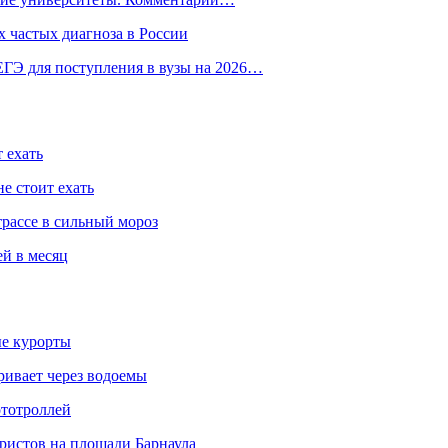
 частых диагноза в России
ГЭ для поступления в вузы на 2026…
 ехать
е стоит ехать
трассе в сильный мороз
ей в месяц
ые курорты
ривает через водоемы
ототроллей
ристов на площади Барнаула