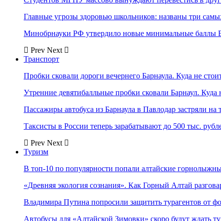
Главные угрозы здоровью школьников: названы три самых
Минобрнауки РФ утвердило новые минимальные баллы Е
Prev
Next
Транспорт
Пробки сковали дороги вечернего Барнаула. Куда не стоит
Утренние девятибалльные пробки сковали Барнаул. Куда н
Пассажиры автобуса из Барнаула в Павлодар застряли на 
Таксисты в России теперь зарабатывают до 500 тыс. рубл
Prev
Next
Туризм
В топ-10 по популярности попали алтайские горнолыжн
«Древняя экология сознания». Как Горный Алтай разгова
Владимира Путина попросили защитить турагентов от ф
Автобусы для «Алтайской Зимовки» скоро будут ждать ту