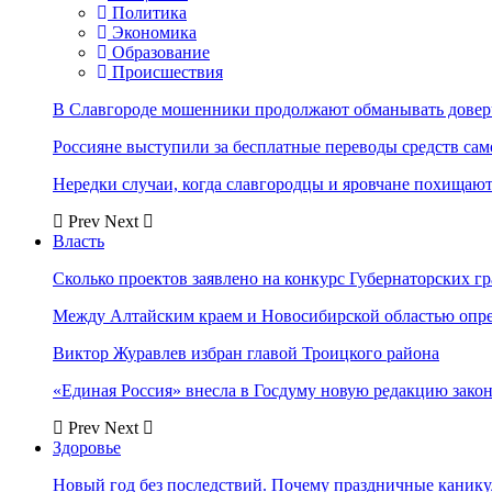
Политика
Экономика
Образование
Происшествия
В Славгороде мошенники продолжают обманывать довер
Россияне выступили за бесплатные переводы средств сам
Нередки случаи, когда славгородцы и яровчане похищают
Prev
Next
Власть
Сколько проектов заявлено на конкурс Губернаторских гр
Между Алтайским краем и Новосибирской областью опр
Виктор Журавлев избран главой Троицкого района
«Единая Россия» внесла в Госдуму новую редакцию закон
Prev
Next
Здоровье
Новый год без последствий. Почему праздничные каник