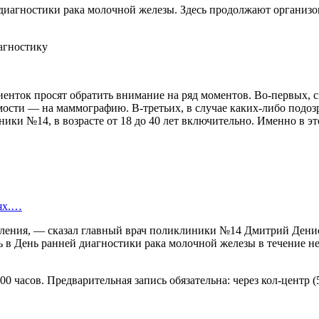
 диагностики рака молочной железы. Здесь продолжают организо
иенток просят обратить внимание на ряд моментов. Во-первых, 
сти — на маммографию. В-третьих, в случае каких-либо подозре
ики №14, в возрасте от 18 до 40 лет включительно. Именно в э
иях.…
ления, — сказал главный врач поликлиники №14 Дмитрий Денисов
ь в День ранней диагностики рака молочной железы в течение 
00 часов. Предварительная запись обязательна: через кол-центр (