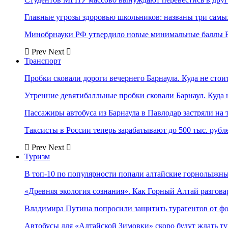
Главные угрозы здоровью школьников: названы три самых
Минобрнауки РФ утвердило новые минимальные баллы Е
Prev
Next
Транспорт
Пробки сковали дороги вечернего Барнаула. Куда не стоит
Утренние девятибалльные пробки сковали Барнаул. Куда н
Пассажиры автобуса из Барнаула в Павлодар застряли на 
Таксисты в России теперь зарабатывают до 500 тыс. рубл
Prev
Next
Туризм
В топ-10 по популярности попали алтайские горнолыжн
«Древняя экология сознания». Как Горный Алтай разгова
Владимира Путина попросили защитить турагентов от ф
Автобусы для «Алтайской Зимовки» скоро будут ждать ту