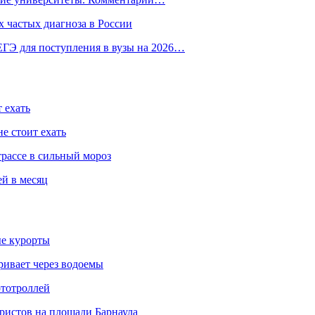
 частых диагноза в России
ГЭ для поступления в вузы на 2026…
 ехать
е стоит ехать
трассе в сильный мороз
ей в месяц
ые курорты
ривает через водоемы
ототроллей
ристов на площади Барнаула