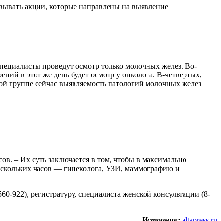
вывать акции, которые направлены на выявление
специалисты проведут осмотр только молочных желез. Во-
ний в этот же день будет осмотр у онколога. В-четвертых,
той группе сейчас выявляемость патологий молочных желез
. – Их суть заключается в том, чтобы в максимально
нескольких часов — гинеколога, УЗИ, маммографию и
560-922), регистратуру, специалиста женской консультации (8-
Источник:
altapress.ru