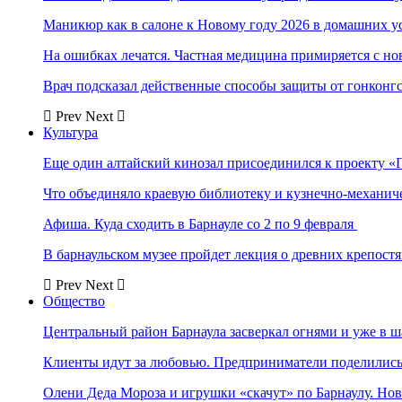
Маникюр как в салоне к Новому году 2026 в домашних у
На ошибках лечатся. Частная медицина примиряется с н
Врач подсказал действенные способы защиты от гонконг
Prev
Next
Культура
Еще один алтайский кинозал присоединился к проекту «
Что объединяло краевую библиотеку и кузнечно-механи
Афиша. Куда сходить в Барнауле со 2 по 9 февраля
В барнаульском музее пройдет лекция о древних крепост
Prev
Next
Общество
Центральный район Барнаула засверкал огнями и уже в ш
Клиенты идут за любовью. Предприниматели поделились 
Олени Деда Мороза и игрушки «скачут» по Барнаулу. Но