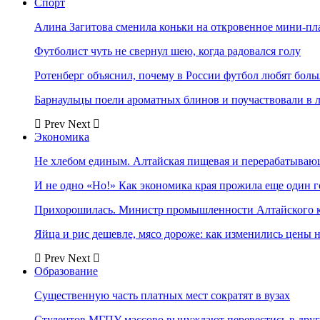
Спорт
Алина Загитова сменила коньки на откровенное мини-пл
Футболист чуть не свернул шею, когда радовался голу
Ротенберг объяснил, почему в России футбол любят боль
Барнаульцы поели ароматных блинов и поучаствовали в 
Prev
Next
Экономика
Не хлебом единым. Алтайская пищевая и перерабатыва
И не одно «Но!» Как экономика края прожила еще один 
Прихорошилась. Министр промышленности Алтайского к
Яйца и рис дешевле, мясо дороже: как изменились цены 
Prev
Next
Образование
Существенную часть платных мест сократят в вузах
Студентов МГПУ массово вынуждают перевестись в дру