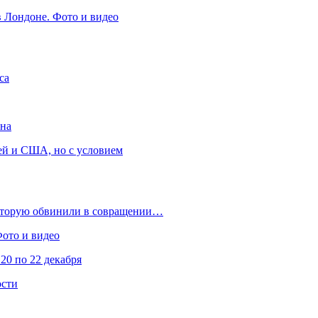
в Лондоне. Фото и видео
са
она
ей и США, но с условием
которую обвинили в совращении…
Фото и видео
20 по 22 декабря
ости