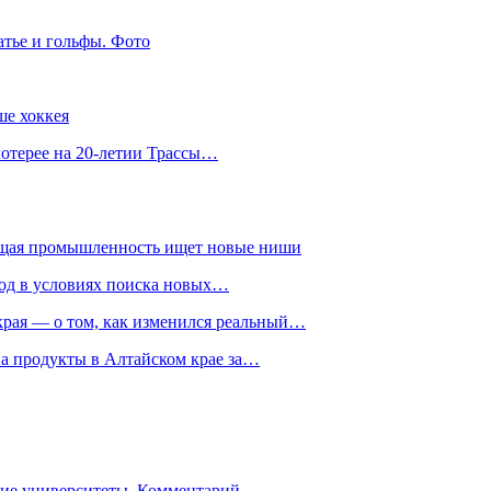
атье и гольфы. Фото
ше хоккея
лотерее на 20-летии Трассы…
ющая промышленность ищет новые ниши
год в условиях поиска новых…
рая — о том, как изменился реальный…
на продукты в Алтайском крае за…
гие университеты. Комментарий…