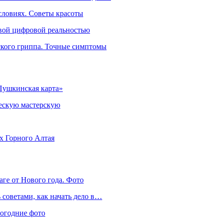
словиях. Советы красоты
овой цифровой реальностью
ского гриппа. Точные симптомы
Пушкинская карта»
ческую мастерскую
ях Горного Алтая
аге от Нового года. Фото
советами, как начать дело в…
вогодние фото