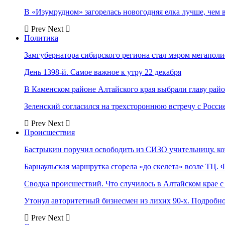
В «Изумрудном» загорелась новогодняя елка лучше, чем 
Prev
Next
Политика
Замгубернатора сибирского региона стал мэром мегаполи
День 1398-й. Самое важное к утру 22 декабря
В Каменском районе Алтайского края выбрали главу рай
Зеленский согласился на трехстороннюю встречу с Росси
Prev
Next
Происшествия
Бастрыкин поручил освободить из СИЗО учительницу, 
Барнаульская маршрутка сгорела «до скелета» возле ТЦ. 
Сводка происшествий. Что случилось в Алтайском крае с 
Утонул авторитетный бизнесмен из лихих 90-х. Подробн
Prev
Next