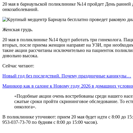
20 мая в барнаульской поликлинике №14 пройдет День ранней
онкозаболеваний.
Женская грудь.
20 мая в поликлинике №14 будут работать три гинеколога. Пац
вторых, после приема женщин направят на УЗИ, при необходимо
такие акции рассчитаны исключительно на пациенток поликлин
довольно высока.
Сейчас читают:
Новый год без последствий. Почему праздничные каникулы…
Маникюр как в салоне к Новому году 2026 в домашних услов
«Подобные акции очень востребованы среди нашего насе
сжатые сроки пройти скрининговое обследование. То ест
онколога».
В поликлинике уточняют: прием 20 мая будет идти с 8:00 до 15:
953-037-73-70 по будням с 8:00 до 15:00 часов).