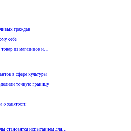
чивых граждан
ому себе
 товар из магазинов и…
антов в сфере культуры
еделили точную границу
а о занятости
улы становятся испытанием для…