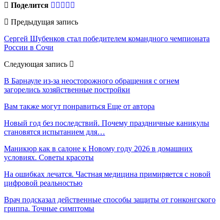
Поделится
Предыдущая запись
Сергей Шубенков стал победителем командного чемпионата
России в Сочи
Следующая запись
В Барнауле из-за неосторожного обращения с огнем
загорелись хозяйственные постройки
Вам также могут понравиться
Еще от автора
Новый год без последствий. Почему праздничные каникулы
становятся испытанием для…
Маникюр как в салоне к Новому году 2026 в домашних
условиях. Советы красоты
На ошибках лечатся. Частная медицина примиряется с новой
цифровой реальностью
Врач подсказал действенные способы защиты от гонконгского
гриппа. Точные симптомы