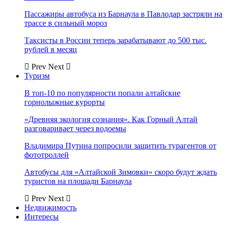
Пассажиры автобуса из Барнаула в Павлодар застряли на
трассе в сильный мороз
Таксисты в России теперь зарабатывают до 500 тыс.
рублей в месяц
Prev
Next
Туризм
В топ-10 по популярности попали алтайские
горнолыжные курорты
«Древняя экология сознания». Как Горный Алтай
разговаривает через водоемы
Владимира Путина попросили защитить турагентов от
фототроллей
Автобусы для «Алтайской Зимовки» скоро будут ждать
туристов на площади Барнаула
Prev
Next
Недвижимость
Интересы