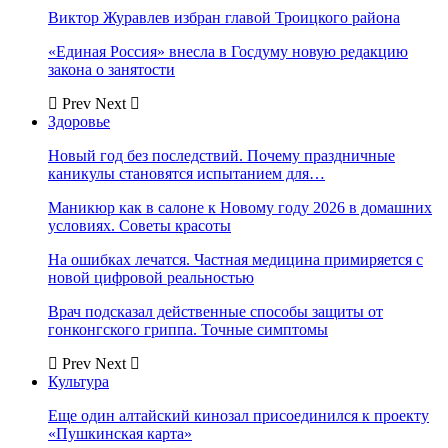
Виктор Журавлев избран главой Троицкого района
«Единая Россия» внесла в Госдуму новую редакцию
закона о занятости
Prev
Next
Здоровье
Новый год без последствий. Почему праздничные
каникулы становятся испытанием для…
Маникюр как в салоне к Новому году 2026 в домашних
условиях. Советы красоты
На ошибках лечатся. Частная медицина примиряется с
новой цифровой реальностью
Врач подсказал действенные способы защиты от
гонконгского гриппа. Точные симптомы
Prev
Next
Культура
Еще один алтайский кинозал присоединился к проекту
«Пушкинская карта»