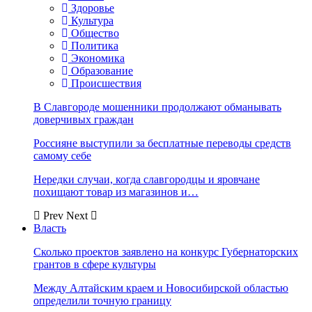
Здоровье
Культура
Общество
Политика
Экономика
Образование
Происшествия
В Славгороде мошенники продолжают обманывать
доверчивых граждан
Россияне выступили за бесплатные переводы средств
самому себе
Нередки случаи, когда славгородцы и яровчане
похищают товар из магазинов и…
Prev
Next
Власть
Сколько проектов заявлено на конкурс Губернаторских
грантов в сфере культуры
Между Алтайским краем и Новосибирской областью
определили точную границу