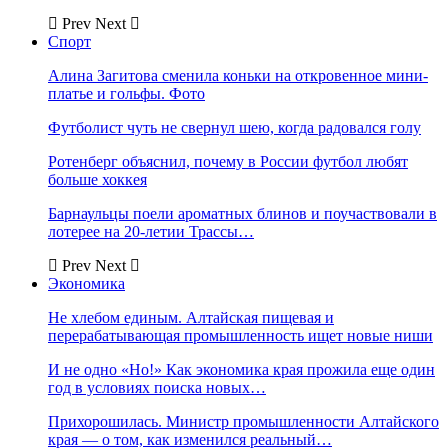
Prev
Next
Спорт
Алина Загитова сменила коньки на откровенное мини-
платье и гольфы. Фото
Футболист чуть не свернул шею, когда радовался голу
Ротенберг объяснил, почему в России футбол любят
больше хоккея
Барнаульцы поели ароматных блинов и поучаствовали в
лотерее на 20-летии Трассы…
Prev
Next
Экономика
Не хлебом единым. Алтайская пищевая и
перерабатывающая промышленность ищет новые ниши
И не одно «Но!» Как экономика края прожила еще один
год в условиях поиска новых…
Прихорошилась. Министр промышленности Алтайского
края — о том, как изменился реальный…