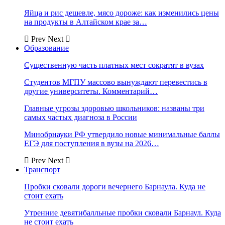
Яйца и рис дешевле, мясо дороже: как изменились цены
на продукты в Алтайском крае за…
Prev
Next
Образование
Существенную часть платных мест сократят в вузах
Студентов МГПУ массово вынуждают перевестись в
другие университеты. Комментарий…
Главные угрозы здоровью школьников: названы три
самых частых диагноза в России
Минобрнауки РФ утвердило новые минимальные баллы
ЕГЭ для поступления в вузы на 2026…
Prev
Next
Транспорт
Пробки сковали дороги вечернего Барнаула. Куда не
стоит ехать
Утренние девятибалльные пробки сковали Барнаул. Куда
не стоит ехать