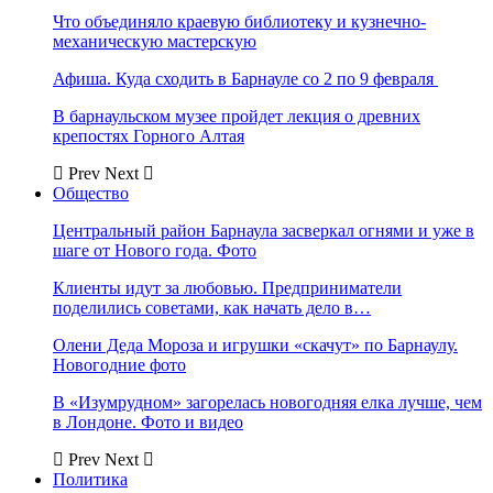
Что объединяло краевую библиотеку и кузнечно-
механическую мастерскую
Афиша. Куда сходить в Барнауле со 2 по 9 февраля
В барнаульском музее пройдет лекция о древних
крепостях Горного Алтая
Prev
Next
Общество
Центральный район Барнаула засверкал огнями и уже в
шаге от Нового года. Фото
Клиенты идут за любовью. Предприниматели
поделились советами, как начать дело в…
Олени Деда Мороза и игрушки «скачут» по Барнаулу.
Новогодние фото
В «Изумрудном» загорелась новогодняя елка лучше, чем
в Лондоне. Фото и видео
Prev
Next
Политика