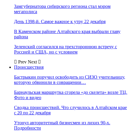
Замгубернатора сибирского региона стал мэром
мегаполиса
День 1398-й. Самое важное к утру 22 декабря
В Каменском районе Алтайского края выбрали главу
района
Зеленский согласился на трехстороннюю встречу с
Россией и США, но с условием
Prev
Next
Происшествия
Бастрыкин поручил освободить из СИЗО учительницу,
которую обвинили в совращении…
Барнаульская маршрутка сгорела «до скелета» возле ТЦ.
Фото и видео
Сводка происшествий. Что случилось в Алтайском крае
с 20 по 22 декабря
Утонул авторитетный бизнесмен из лихих 90-х.
Подробности