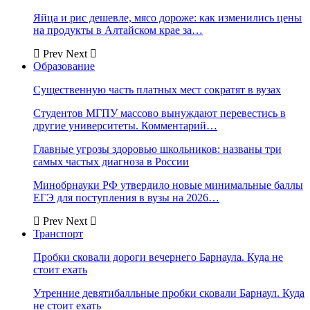
Яйца и рис дешевле, мясо дороже: как изменились цены
на продукты в Алтайском крае за…
Prev
Next
Образование
Существенную часть платных мест сократят в вузах
Студентов МГПУ массово вынуждают перевестись в
другие университеты. Комментарий…
Главные угрозы здоровью школьников: названы три
самых частых диагноза в России
Минобрнауки РФ утвердило новые минимальные баллы
ЕГЭ для поступления в вузы на 2026…
Prev
Next
Транспорт
Пробки сковали дороги вечернего Барнаула. Куда не
стоит ехать
Утренние девятибалльные пробки сковали Барнаул. Куда
не стоит ехать