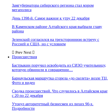
Замгубернатора сибирского региона стал мэром
мегаполиса
День 1398-й. Самое важное к утру 22 декабря
В Каменском районе Алтайского края выбрали главу
района
Зеленский согласился на трехстороннюю встречу с
Россией и США, но с условием
Prev
Next
Происшествия
Бастрыкин поручил освободить из СИЗО учительницу,
которую обвинили в совращении…
Барнаульская маршрутка сгорела «до скелета» возле ТЦ.
Фото и видео
Сводка происшествий. Что случилось в Алтайском крае
с 20 по 22 декабря
Утонул авторитетный бизнесмен из лихих 90-х.
Подробности