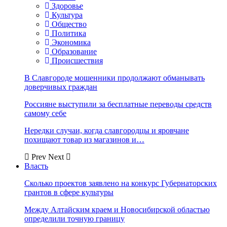
Здоровье
Культура
Общество
Политика
Экономика
Образование
Происшествия
В Славгороде мошенники продолжают обманывать
доверчивых граждан
Россияне выступили за бесплатные переводы средств
самому себе
Нередки случаи, когда славгородцы и яровчане
похищают товар из магазинов и…
Prev
Next
Власть
Сколько проектов заявлено на конкурс Губернаторских
грантов в сфере культуры
Между Алтайским краем и Новосибирской областью
определили точную границу