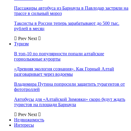
Пассажиры автобуса из Барнаула в Павлодар застряли на
трассе в сильный мороз
Таксисты в России теперь зарабатывают до 500 тыс.
рублей в месяц
Prev
Next
Туризм
В топ-10 по популярности попали алтайские
горнолыжные курорты
«Древняя экология сознания». Как Горный Алтай
разговаривает через водоемы
Владимира Путина попросили защитить турагентов от
фототроллей
Автобусы для «Алтайской Зимовки» скоро будут ждать
туристов на площади Барнаула
Prev
Next
Недвижимость
Интересы