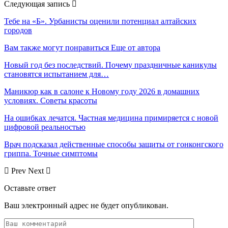
Следующая запись
Тебе на «Б». Урбанисты оценили потенциал алтайских
городов
Вам также могут понравиться
Еще от автора
Новый год без последствий. Почему праздничные каникулы
становятся испытанием для…
Маникюр как в салоне к Новому году 2026 в домашних
условиях. Советы красоты
На ошибках лечатся. Частная медицина примиряется с новой
цифровой реальностью
Врач подсказал действенные способы защиты от гонконгского
гриппа. Точные симптомы
Prev
Next
Оставьте ответ
Ваш электронный адрес не будет опубликован.