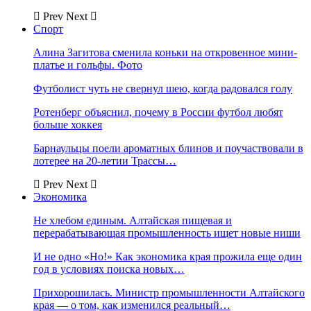
Prev
Next
Спорт
Алина Загитова сменила коньки на откровенное мини-
платье и гольфы. Фото
Футболист чуть не свернул шею, когда радовался голу
Ротенберг объяснил, почему в России футбол любят
больше хоккея
Барнаульцы поели ароматных блинов и поучаствовали в
лотерее на 20-летии Трассы…
Prev
Next
Экономика
Не хлебом единым. Алтайская пищевая и
перерабатывающая промышленность ищет новые ниши
И не одно «Но!» Как экономика края прожила еще один
год в условиях поиска новых…
Прихорошилась. Министр промышленности Алтайского
края — о том, как изменился реальный…