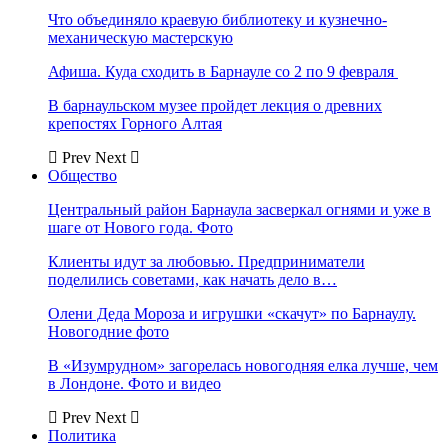
Что объединяло краевую библиотеку и кузнечно-
механическую мастерскую
Афиша. Куда сходить в Барнауле со 2 по 9 февраля
В барнаульском музее пройдет лекция о древних
крепостях Горного Алтая
Prev
Next
Общество
Центральный район Барнаула засверкал огнями и уже в
шаге от Нового года. Фото
Клиенты идут за любовью. Предприниматели
поделились советами, как начать дело в…
Олени Деда Мороза и игрушки «скачут» по Барнаулу.
Новогодние фото
В «Изумрудном» загорелась новогодняя елка лучше, чем
в Лондоне. Фото и видео
Prev
Next
Политика