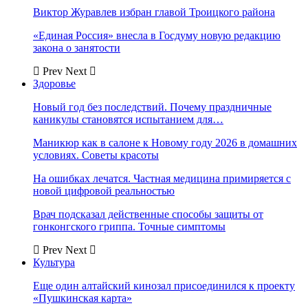
Виктор Журавлев избран главой Троицкого района
«Единая Россия» внесла в Госдуму новую редакцию
закона о занятости
Prev
Next
Здоровье
Новый год без последствий. Почему праздничные
каникулы становятся испытанием для…
Маникюр как в салоне к Новому году 2026 в домашних
условиях. Советы красоты
На ошибках лечатся. Частная медицина примиряется с
новой цифровой реальностью
Врач подсказал действенные способы защиты от
гонконгского гриппа. Точные симптомы
Prev
Next
Культура
Еще один алтайский кинозал присоединился к проекту
«Пушкинская карта»