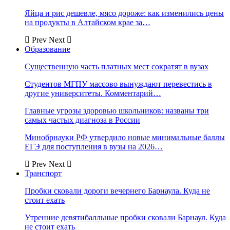
Яйца и рис дешевле, мясо дороже: как изменились цены
на продукты в Алтайском крае за…
Prev
Next
Образование
Существенную часть платных мест сократят в вузах
Студентов МГПУ массово вынуждают перевестись в
другие университеты. Комментарий…
Главные угрозы здоровью школьников: названы три
самых частых диагноза в России
Минобрнауки РФ утвердило новые минимальные баллы
ЕГЭ для поступления в вузы на 2026…
Prev
Next
Транспорт
Пробки сковали дороги вечернего Барнаула. Куда не
стоит ехать
Утренние девятибалльные пробки сковали Барнаул. Куда
не стоит ехать