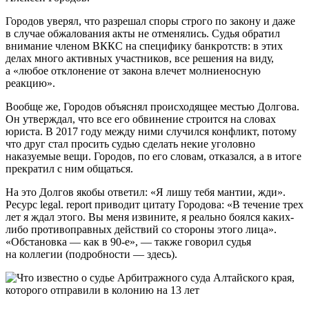
Городов уверял, что разрешал споры строго по закону и даже
в случае обжалования акты не отменялись. Судья обратил
внимание членом ВККС на специфику банкротств: в этих
делах много активных участников, все решения на виду,
а «любое отклонение от закона влечет молниеносную
реакцию».
Вообще же, Городов объяснял происходящее местью Долгова.
Он утверждал, что все его обвинение строится на словах
юриста. В 2017 году между ними случился конфликт, потому
что друг стал просить судью сделать некие уголовно
наказуемые вещи. Городов, по его словам, отказался, а в итоге
прекратил с ним общаться.
На это Долгов якобы ответил: «Я лишу тебя мантии, жди».
Ресурс legal. report приводит цитату Городова: «В течение трех
лет я ждал этого. Вы меня извините, я реально боялся каких-
либо противоправных действий со стороны этого лица».
«Обстановка — как в 90-е», — также говорил судья
на коллегии (подробности — здесь).