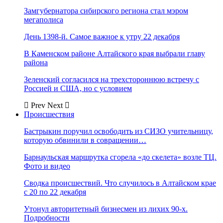
Замгубернатора сибирского региона стал мэром
мегаполиса
День 1398-й. Самое важное к утру 22 декабря
В Каменском районе Алтайского края выбрали главу
района
Зеленский согласился на трехстороннюю встречу с
Россией и США, но с условием
Prev
Next
Происшествия
Бастрыкин поручил освободить из СИЗО учительницу,
которую обвинили в совращении…
Барнаульская маршрутка сгорела «до скелета» возле ТЦ.
Фото и видео
Сводка происшествий. Что случилось в Алтайском крае
с 20 по 22 декабря
Утонул авторитетный бизнесмен из лихих 90-х.
Подробности