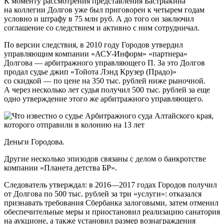
К моменту рассмотрения представления Бастрыкина
на коллегии Долгов уже был приговорен к четырем годам
условно и штрафу в 75 млн руб. А до того он заключил
соглашение со следствием и активно с ним сотрудничал.
По версии следствия, в 2010 году Городов утвердил
управляющим компании «АСУ-Информ» «партнера»
Долгова — арбитражного управляющего П. За это Долгов
продал судье джип «Тойота Лэнд Крузер (Прадо)»
со скидкой — по цене на 350 тыс. рублей ниже рыночной.
А через несколько лет судья получил 500 тыс. рублей за еще
одно утверждение этого же арбитражного управляющего.
Деньги Городова.
Другие несколько эпизодов связаны с делом о банкротстве
компании «Планета детства БР».
Следователь утверждал: в 2016—2017 годах Городов получил
от Долгова по 500 тыс. рублей за три «услуги»: отказался
признавать требования Сбербанка залоговыми, затем отменил
обеспечительные меры и приостановил реализацию санатория
на аукционе, а также установил размер вознаграждения