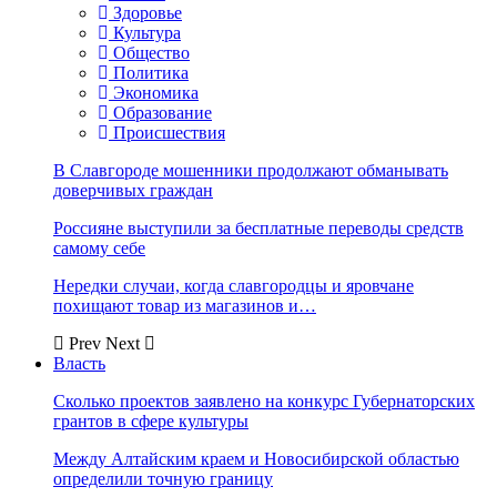
Здоровье
Культура
Общество
Политика
Экономика
Образование
Происшествия
В Славгороде мошенники продолжают обманывать
доверчивых граждан
Россияне выступили за бесплатные переводы средств
самому себе
Нередки случаи, когда славгородцы и яровчане
похищают товар из магазинов и…
Prev
Next
Власть
Сколько проектов заявлено на конкурс Губернаторских
грантов в сфере культуры
Между Алтайским краем и Новосибирской областью
определили точную границу