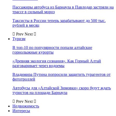
Пассажиры автобуса из Барнаула в Павлодар застряли на
трассе в сильный мороз
Таксисты в России теперь зарабатывают до 500 тыс.
рублей в месяц
Prev
Next
Туризм
В топ-10 по популярности попали алтайские
горнолыжные курорты
«Древняя экология сознания». Как Горный Алтай
разговаривает через водоемы
Владимира Путина попросили защитить турагентов от
фототроллей
Автобусы для «Алтайской Зимовки» скоро будут ждать
туристов на площади Барнаула
Prev
Next
Недвижимость
Интересы