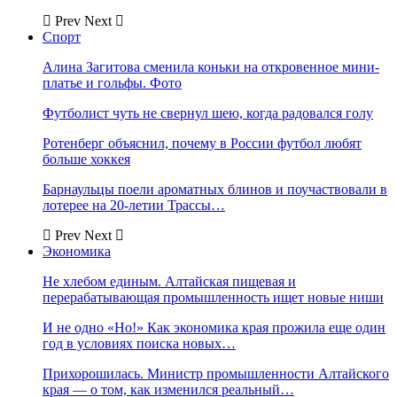
Prev
Next
Спорт
Алина Загитова сменила коньки на откровенное мини-
платье и гольфы. Фото
Футболист чуть не свернул шею, когда радовался голу
Ротенберг объяснил, почему в России футбол любят
больше хоккея
Барнаульцы поели ароматных блинов и поучаствовали в
лотерее на 20-летии Трассы…
Prev
Next
Экономика
Не хлебом единым. Алтайская пищевая и
перерабатывающая промышленность ищет новые ниши
И не одно «Но!» Как экономика края прожила еще один
год в условиях поиска новых…
Прихорошилась. Министр промышленности Алтайского
края — о том, как изменился реальный…