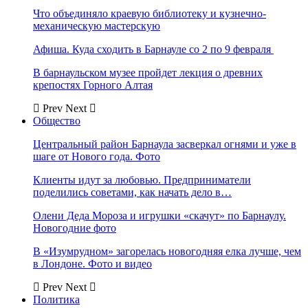
Что объединяло краевую библиотеку и кузнечно-
механическую мастерскую
Афиша. Куда сходить в Барнауле со 2 по 9 февраля
В барнаульском музее пройдет лекция о древних
крепостях Горного Алтая
Prev
Next
Общество
Центральный район Барнаула засверкал огнями и уже в
шаге от Нового года. Фото
Клиенты идут за любовью. Предприниматели
поделились советами, как начать дело в…
Олени Деда Мороза и игрушки «скачут» по Барнаулу.
Новогодние фото
В «Изумрудном» загорелась новогодняя елка лучше, чем
в Лондоне. Фото и видео
Prev
Next
Политика