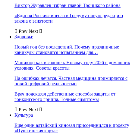
Виктор Журавлев избран главой Троицкого района
«Единая Россия» внесла в Госдуму новую редакцию
закона о занятости
Prev
Next
Здоровье
Новый год без последствий. Почему праздничные
каникулы становятся испытанием для…
Маникюр как в салоне к Новому году 2026 в домашних
условиях. Советы красоты
На ошибках лечатся. Частная медицина примиряется с
новой цифровой реальностью
Врач подсказал действенные способы защиты от
гонконгского гриппа. Точные симптомы
Prev
Next
Культура
Еще один алтайский кинозал присоединился к проекту
«Пушкинская карта»