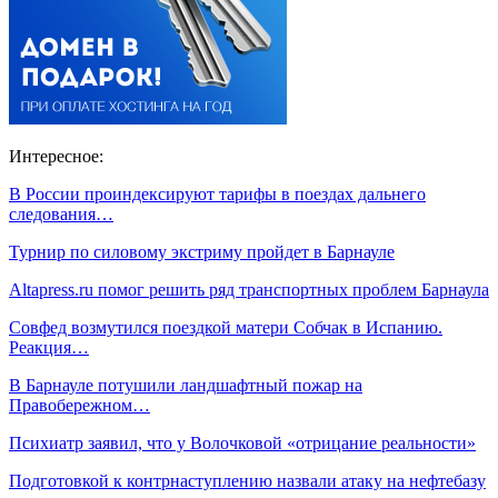
Интересное:
В России проиндексируют тарифы в поездах дальнего
следования…
Турнир по силовому экстриму пройдет в Барнауле
Altapress.ru помог решить ряд транспортных проблем Барнаула
Совфед возмутился поездкой матери Собчак в Испанию.
Реакция…
В Барнауле потушили ландшафтный пожар на
Правобережном…
Психиатр заявил, что у Волочковой «отрицание реальности»
Подготовкой к контрнаступлению назвали атаку на нефтебазу