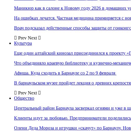
Маникюр как в салоне к Новому году 2026 в домашних у
На ошибках лечатся. Частная медицина примиряется с н
Врач подсказал действенные способы защиты от гонконг
Prev
Next
Культура
Еще один алтайский кинозал присоединился к проекту «
Что объединяло краевую библиотеку и кузнечно-механи
Афиша. Куда сходить в Барнауле со 2 по 9 февраля
В барнаульском музее пройдет лекция о древних крепост
Prev
Next
Общество
Центральный район Барнаула засверкал огнями и уже в ш
Клиенты идут за любовью. Предприниматели поделились 
Олени Деда Мороза и игрушки «скачут» по Барнаулу. Но