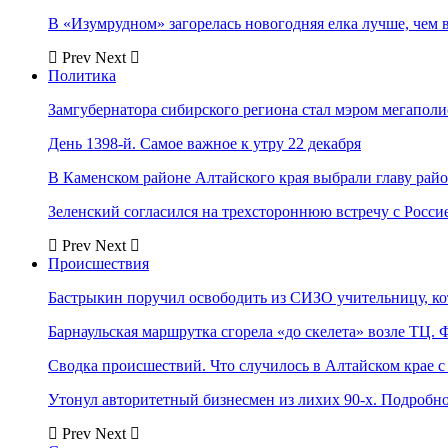
В «Изумрудном» загорелась новогодняя елка лучше, чем 
Prev
Next
Политика
Замгубернатора сибирского региона стал мэром мегаполи
День 1398-й. Самое важное к утру 22 декабря
В Каменском районе Алтайского края выбрали главу рай
Зеленский согласился на трехстороннюю встречу с Росси
Prev
Next
Происшествия
Бастрыкин поручил освободить из СИЗО учительницу, 
Барнаульская маршрутка сгорела «до скелета» возле ТЦ. 
Сводка происшествий. Что случилось в Алтайском крае с 
Утонул авторитетный бизнесмен из лихих 90-х. Подробн
Prev
Next