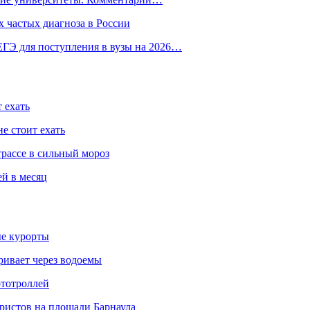
 частых диагноза в России
ГЭ для поступления в вузы на 2026…
 ехать
е стоит ехать
трассе в сильный мороз
ей в месяц
ые курорты
ривает через водоемы
ототроллей
ристов на площади Барнаула