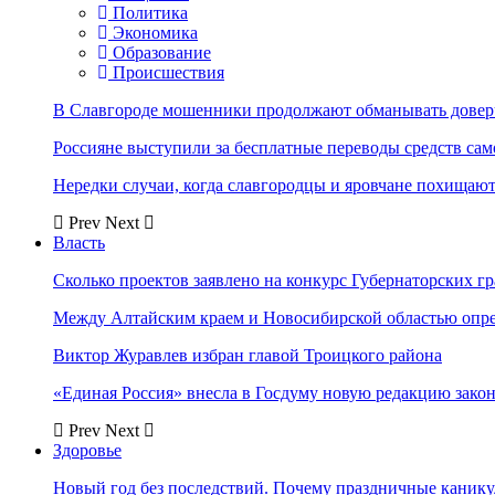
Политика
Экономика
Образование
Происшествия
В Славгороде мошенники продолжают обманывать довер
Россияне выступили за бесплатные переводы средств сам
Нередки случаи, когда славгородцы и яровчане похищают
Prev
Next
Власть
Сколько проектов заявлено на конкурс Губернаторских гр
Между Алтайским краем и Новосибирской областью опр
Виктор Журавлев избран главой Троицкого района
«Единая Россия» внесла в Госдуму новую редакцию закон
Prev
Next
Здоровье
Новый год без последствий. Почему праздничные каник