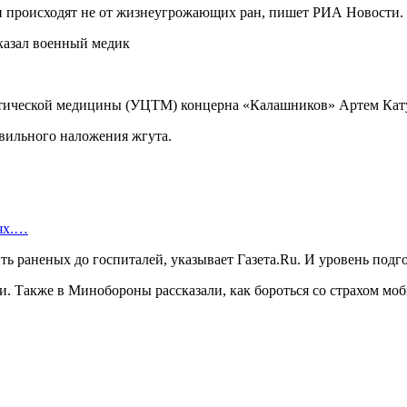
и происходят не от жизнеугрожающих ран, пишет РИА Новости.
тактической медицины (УЦТМ) концерна «Калашников» Артем Кат
вильного наложения жгута.
иях.…
ь раненых до госпиталей, указывает Газета.Ru. И уровень подг
и. Также в Минобороны рассказали, как бороться со страхом мо