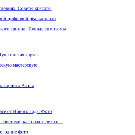
словиях. Советы красоты
овой цифровой реальностью
ского гриппа. Точные симптомы
Пушкинская карта»
ческую мастерскую
ях Горного Алтая
аге от Нового года. Фото
советами, как начать дело в…
вогодние фото