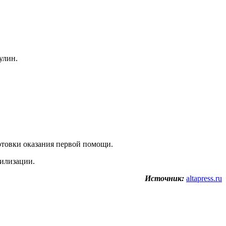
улин.
отовки оказания первой помощи.
билизации.
Источник:
altapress.ru