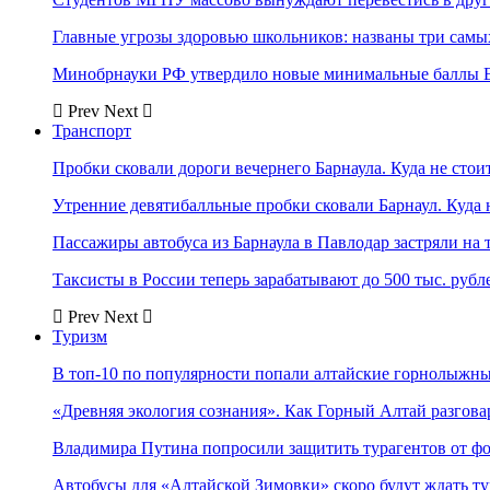
Главные угрозы здоровью школьников: названы три самых
Минобрнауки РФ утвердило новые минимальные баллы Е
Prev
Next
Транспорт
Пробки сковали дороги вечернего Барнаула. Куда не стоит
Утренние девятибалльные пробки сковали Барнаул. Куда н
Пассажиры автобуса из Барнаула в Павлодар застряли на 
Таксисты в России теперь зарабатывают до 500 тыс. рубл
Prev
Next
Туризм
В топ-10 по популярности попали алтайские горнолыжн
«Древняя экология сознания». Как Горный Алтай разгова
Владимира Путина попросили защитить турагентов от ф
Автобусы для «Алтайской Зимовки» скоро будут ждать ту