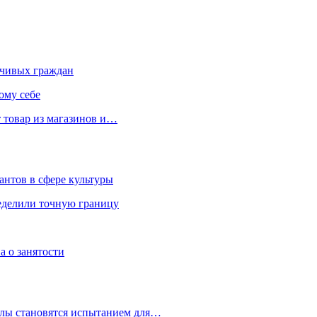
чивых граждан
ому себе
 товар из магазинов и…
антов в сфере культуры
еделили точную границу
а о занятости
улы становятся испытанием для…