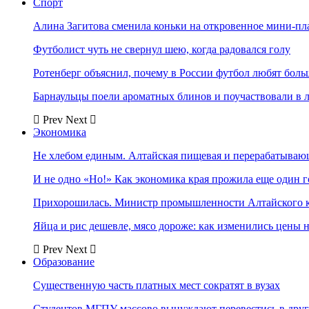
Спорт
Алина Загитова сменила коньки на откровенное мини-пл
Футболист чуть не свернул шею, когда радовался голу
Ротенберг объяснил, почему в России футбол любят боль
Барнаульцы поели ароматных блинов и поучаствовали в 
Prev
Next
Экономика
Не хлебом единым. Алтайская пищевая и перерабатыва
И не одно «Но!» Как экономика края прожила еще один 
Прихорошилась. Министр промышленности Алтайского к
Яйца и рис дешевле, мясо дороже: как изменились цены 
Prev
Next
Образование
Существенную часть платных мест сократят в вузах
Студентов МГПУ массово вынуждают перевестись в дру