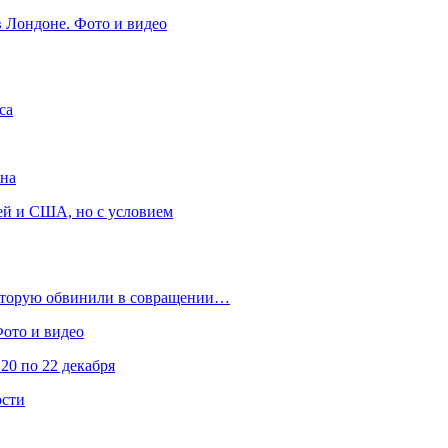
в Лондоне. Фото и видео
са
она
ей и США, но с условием
которую обвинили в совращении…
Фото и видео
20 по 22 декабря
ости