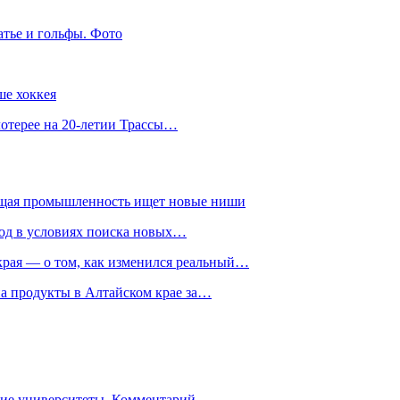
атье и гольфы. Фото
ше хоккея
лотерее на 20-летии Трассы…
ющая промышленность ищет новые ниши
год в условиях поиска новых…
рая — о том, как изменился реальный…
на продукты в Алтайском крае за…
гие университеты. Комментарий…