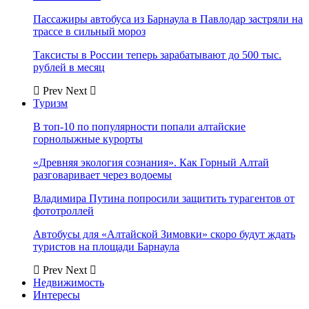
Пассажиры автобуса из Барнаула в Павлодар застряли на
трассе в сильный мороз
Таксисты в России теперь зарабатывают до 500 тыс.
рублей в месяц
Prev
Next
Туризм
В топ-10 по популярности попали алтайские
горнолыжные курорты
«Древняя экология сознания». Как Горный Алтай
разговаривает через водоемы
Владимира Путина попросили защитить турагентов от
фототроллей
Автобусы для «Алтайской Зимовки» скоро будут ждать
туристов на площади Барнаула
Prev
Next
Недвижимость
Интересы