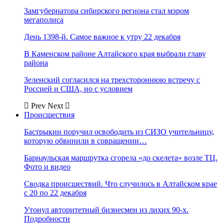
Замгубернатора сибирского региона стал мэром
мегаполиса
День 1398-й. Самое важное к утру 22 декабря
В Каменском районе Алтайского края выбрали главу
района
Зеленский согласился на трехстороннюю встречу с
Россией и США, но с условием
Prev
Next
Происшествия
Бастрыкин поручил освободить из СИЗО учительницу,
которую обвинили в совращении…
Барнаульская маршрутка сгорела «до скелета» возле ТЦ.
Фото и видео
Сводка происшествий. Что случилось в Алтайском крае
с 20 по 22 декабря
Утонул авторитетный бизнесмен из лихих 90-х.
Подробности