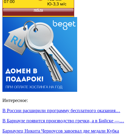
Интересное:
В России расширили программу бесплатного оказания…
В Барнауле появится производство гречки, а в Бийске —…
Барнаулец Никита Черноусов завоевал две медали Кубка