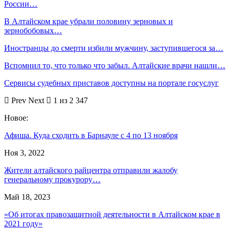
России…
В Алтайском крае убрали половину зерновых и
зернобобовых…
Иностранцы до смерти избили мужчину, заступившегося за…
Вспомнил то, что только что забыл. Алтайские врачи нашли…
Сервисы судебных приставов доступны на портале госуслуг
Prev
Next
1 из 2 347
Новое:
Афиша. Куда сходить в Барнауле с 4 по 13 ноября
Ноя 3, 2022
Жители алтайского райцентра отправили жалобу
генеральному прокурору…
Май 18, 2023
«Об итогах правозащитной деятельности в Алтайском крае в
2021 году»