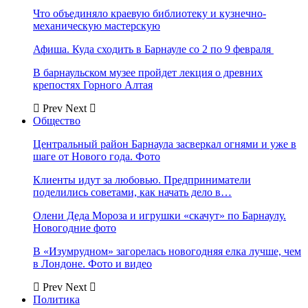
Что объединяло краевую библиотеку и кузнечно-
механическую мастерскую
Афиша. Куда сходить в Барнауле со 2 по 9 февраля
В барнаульском музее пройдет лекция о древних
крепостях Горного Алтая
Prev
Next
Общество
Центральный район Барнаула засверкал огнями и уже в
шаге от Нового года. Фото
Клиенты идут за любовью. Предприниматели
поделились советами, как начать дело в…
Олени Деда Мороза и игрушки «скачут» по Барнаулу.
Новогодние фото
В «Изумрудном» загорелась новогодняя елка лучше, чем
в Лондоне. Фото и видео
Prev
Next
Политика