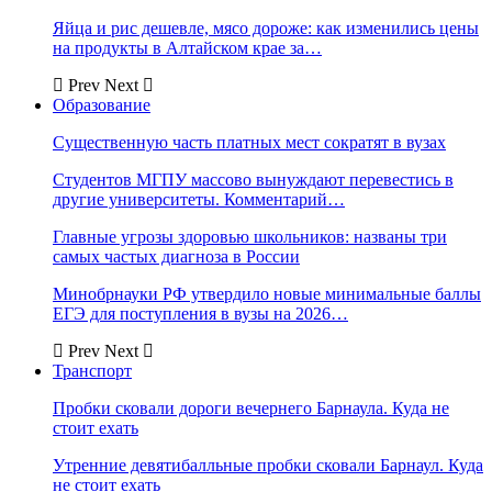
Яйца и рис дешевле, мясо дороже: как изменились цены
на продукты в Алтайском крае за…
Prev
Next
Образование
Существенную часть платных мест сократят в вузах
Студентов МГПУ массово вынуждают перевестись в
другие университеты. Комментарий…
Главные угрозы здоровью школьников: названы три
самых частых диагноза в России
Минобрнауки РФ утвердило новые минимальные баллы
ЕГЭ для поступления в вузы на 2026…
Prev
Next
Транспорт
Пробки сковали дороги вечернего Барнаула. Куда не
стоит ехать
Утренние девятибалльные пробки сковали Барнаул. Куда
не стоит ехать