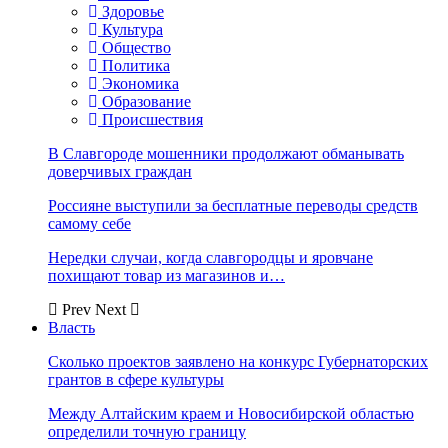
Здоровье
Культура
Общество
Политика
Экономика
Образование
Происшествия
В Славгороде мошенники продолжают обманывать
доверчивых граждан
Россияне выступили за бесплатные переводы средств
самому себе
Нередки случаи, когда славгородцы и яровчане
похищают товар из магазинов и…
Prev
Next
Власть
Сколько проектов заявлено на конкурс Губернаторских
грантов в сфере культуры
Между Алтайским краем и Новосибирской областью
определили точную границу