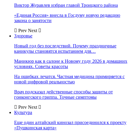
Виктор Журавлев избран главой Троицкого района
«Единая Россия» внесла в Госдуму новую редакцию
закона о занятости
Prev
Next
Здоровье
Новый год без последствий. Почему праздничные
каникулы становятся испытанием для…
Маникюр как в салоне к Новому году 2026 в домашних
условиях. Советы красоты
На ошибках лечатся. Частная медицина примиряется с
новой цифровой реальностью
Врач подсказал действенные способы защиты от
гонконгского гриппа. Точные симптомы
Prev
Next
Культура
Еще один алтайский кинозал присоединился к проекту
«Пушкинская карта»