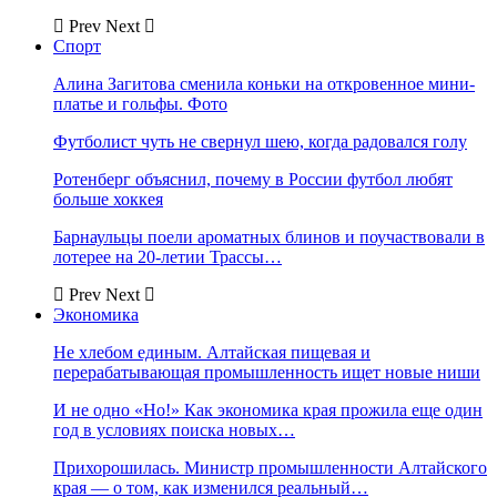
Prev
Next
Спорт
Алина Загитова сменила коньки на откровенное мини-
платье и гольфы. Фото
Футболист чуть не свернул шею, когда радовался голу
Ротенберг объяснил, почему в России футбол любят
больше хоккея
Барнаульцы поели ароматных блинов и поучаствовали в
лотерее на 20-летии Трассы…
Prev
Next
Экономика
Не хлебом единым. Алтайская пищевая и
перерабатывающая промышленность ищет новые ниши
И не одно «Но!» Как экономика края прожила еще один
год в условиях поиска новых…
Прихорошилась. Министр промышленности Алтайского
края — о том, как изменился реальный…