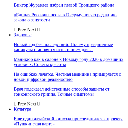
Виктор Журавлев избран главой Троицкого района
«Единая Россия» внесла в Госдуму новую редакцию
закона о занятости
Prev
Next
Здоровье
Новый год без последствий. Почему праздничные
каникулы становятся испытанием для…
Маникюр как в салоне к Новому году 2026 в домашних
условиях. Советы красоты
На ошибках лечатся. Частная медицина примиряется с
новой цифровой реальностью
Врач подсказал действенные способы защиты от
гонконгского гриппа. Точные симптомы
Prev
Next
Культура
Еще один алтайский кинозал присоединился к проекту
«Пушкинская карта»