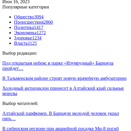
Июн 16, 2023
Популярные категории
Общество
3094
Происшествия
2860
Политика
1417
Экономика
1272
Здоровье
1234
Власть
1125
Выбор редакции:
Под открытым небом: в парке «Изумрудный» Барнаула
пройдет…
В Тальменском районе строят новую врачебную амбулаторию
Холодный антициклон принесет в Алтайский край сильные
морозы
Выбор читателей:
Алтайский парфюмер. В Барнауле молодой человек украл
пять…
В сибирском регионе при аварийной посадке Ми-8 погиб