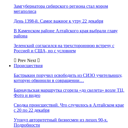
Замгубернатора сибирского региона стал мэром
мегаполиса
День 1398-й. Самое важное к утру 22 декабря
В Каменском районе Алтайского края выбрали главу
района
Зеленский согласился на трехстороннюю встречу с
Россией и США, но с условием
Prev
Next
Происшествия
Бастрыкин поручил освободить из СИЗО учительницу,
которую обвинили в совращении…
Барнаульская маршрутка сгорела «до скелета» возле ТЦ.
Фото и видео
Сводка происшествий. Что случилось в Алтайском крае
с 20 по 22 декабря
Утонул авторитетный бизнесмен из лихих 90-х.
Подробности