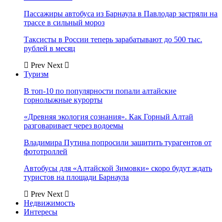
Пассажиры автобуса из Барнаула в Павлодар застряли на
трассе в сильный мороз
Таксисты в России теперь зарабатывают до 500 тыс.
рублей в месяц
Prev
Next
Туризм
В топ-10 по популярности попали алтайские
горнолыжные курорты
«Древняя экология сознания». Как Горный Алтай
разговаривает через водоемы
Владимира Путина попросили защитить турагентов от
фототроллей
Автобусы для «Алтайской Зимовки» скоро будут ждать
туристов на площади Барнаула
Prev
Next
Недвижимость
Интересы