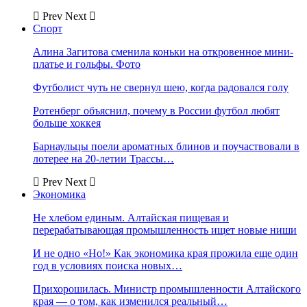
Prev
Next
Спорт
Алина Загитова сменила коньки на откровенное мини-
платье и гольфы. Фото
Футболист чуть не свернул шею, когда радовался голу
Ротенберг объяснил, почему в России футбол любят
больше хоккея
Барнаульцы поели ароматных блинов и поучаствовали в
лотерее на 20-летии Трассы…
Prev
Next
Экономика
Не хлебом единым. Алтайская пищевая и
перерабатывающая промышленность ищет новые ниши
И не одно «Но!» Как экономика края прожила еще один
год в условиях поиска новых…
Прихорошилась. Министр промышленности Алтайского
края — о том, как изменился реальный…