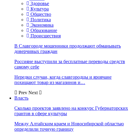
Здоровье
Культура
Общество
Политика
Экономика
Образование
Происшествия
В Славгороде мошенники продолжают обманывать
доверчивых граждан
Россияне выступили за бесплатные переводы средств
самому себе
Нередки случаи, когда славгородцы и яровчане
похищают товар из магазинов и…
Prev
Next
Власть
Сколько проектов заявлено на конкурс Губернаторских
грантов в сфере культуры
Между Алтайским краем и Новосибирской областью
определили точную границу