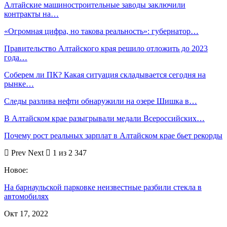
Алтайские машиностроительные заводы заключили
контракты на…
«Огромная цифра, но такова реальность»: губернатор…
Правительство Алтайского края решило отложить до 2023
года…
Соберем ли ПК? Какая ситуация складывается сегодня на
рынке…
Следы разлива нефти обнаружили на озере Шишка в…
В Алтайском крае разыгрывали медали Всероссийских…
Почему рост реальных зарплат в Алтайском крае бьет рекорды
Prev
Next
1 из 2 347
Новое:
На барнаульской парковке неизвестные разбили стекла в
автомобилях
Окт 17, 2022