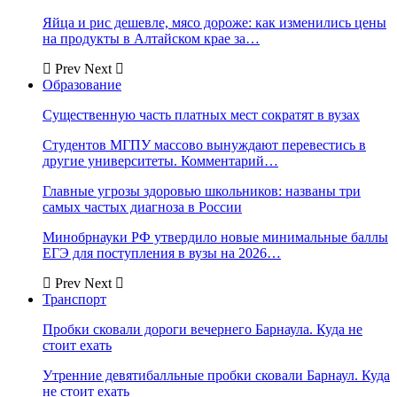
Яйца и рис дешевле, мясо дороже: как изменились цены
на продукты в Алтайском крае за…
Prev
Next
Образование
Существенную часть платных мест сократят в вузах
Студентов МГПУ массово вынуждают перевестись в
другие университеты. Комментарий…
Главные угрозы здоровью школьников: названы три
самых частых диагноза в России
Минобрнауки РФ утвердило новые минимальные баллы
ЕГЭ для поступления в вузы на 2026…
Prev
Next
Транспорт
Пробки сковали дороги вечернего Барнаула. Куда не
стоит ехать
Утренние девятибалльные пробки сковали Барнаул. Куда
не стоит ехать