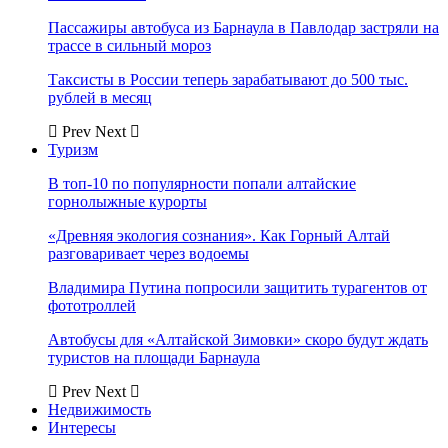
Пассажиры автобуса из Барнаула в Павлодар застряли на
трассе в сильный мороз
Таксисты в России теперь зарабатывают до 500 тыс.
рублей в месяц
Prev
Next
Туризм
В топ-10 по популярности попали алтайские
горнолыжные курорты
«Древняя экология сознания». Как Горный Алтай
разговаривает через водоемы
Владимира Путина попросили защитить турагентов от
фототроллей
Автобусы для «Алтайской Зимовки» скоро будут ждать
туристов на площади Барнаула
Prev
Next
Недвижимость
Интересы