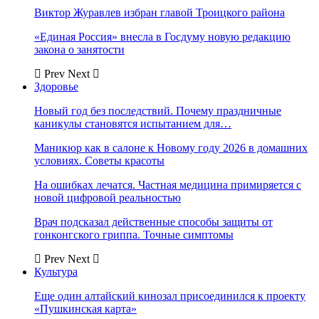
Виктор Журавлев избран главой Троицкого района
«Единая Россия» внесла в Госдуму новую редакцию
закона о занятости
Prev
Next
Здоровье
Новый год без последствий. Почему праздничные
каникулы становятся испытанием для…
Маникюр как в салоне к Новому году 2026 в домашних
условиях. Советы красоты
На ошибках лечатся. Частная медицина примиряется с
новой цифровой реальностью
Врач подсказал действенные способы защиты от
гонконгского гриппа. Точные симптомы
Prev
Next
Культура
Еще один алтайский кинозал присоединился к проекту
«Пушкинская карта»