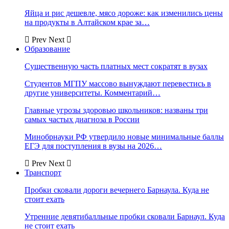
Яйца и рис дешевле, мясо дороже: как изменились цены
на продукты в Алтайском крае за…
Prev
Next
Образование
Существенную часть платных мест сократят в вузах
Студентов МГПУ массово вынуждают перевестись в
другие университеты. Комментарий…
Главные угрозы здоровью школьников: названы три
самых частых диагноза в России
Минобрнауки РФ утвердило новые минимальные баллы
ЕГЭ для поступления в вузы на 2026…
Prev
Next
Транспорт
Пробки сковали дороги вечернего Барнаула. Куда не
стоит ехать
Утренние девятибалльные пробки сковали Барнаул. Куда
не стоит ехать