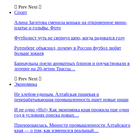
Prev
Next
Спорт
Алина Загитова сменила коньки на откровенное мини-
платье и гольфы. Фото
Футболист чуть не свернул шею, когда радовался голу
Ротенберг объяснил, почему в России футбол любят
больше хоккея
Барнаульцы поели ароматных блинов и поучаствовали в
лотерее на 20-летии Трассы…
Prev
Next
Экономика
Не хлебом единым. Алтайская пищевая и
перерабатывающая промышленность ищет новые ниши
И не одно «Но!» Как экономика края прожила еще один
год в условиях поиска новых…
Прихорошилась. Министр промышленности Алтайского
края — о том, как изменился реальный…