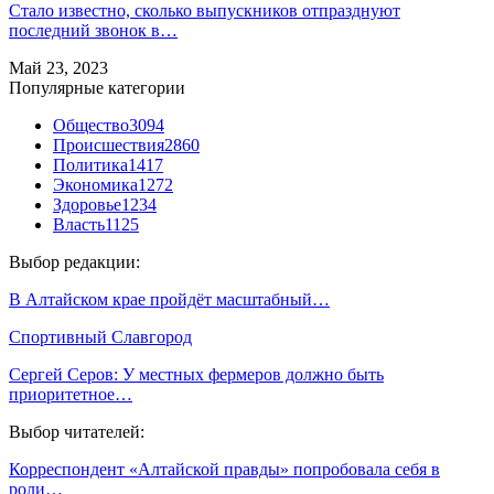
Стало известно, сколько выпускников отпразднуют
последний звонок в…
Май 23, 2023
Популярные категории
Общество
3094
Происшествия
2860
Политика
1417
Экономика
1272
Здоровье
1234
Власть
1125
Выбор редакции:
В Алтайском крае пройдёт масштабный…
Спортивный Славгород
Сергей Серов: У местных фермеров должно быть
приоритетное…
Выбор читателей:
Корреспондент «Алтайской правды» попробовала себя в
роли…