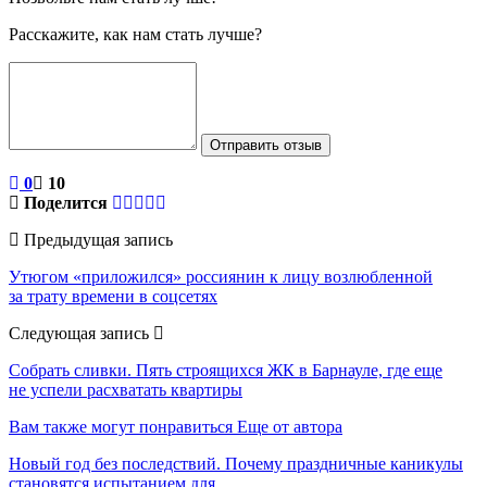
Расскажите, как нам стать лучше?
Отправить отзыв
0
10
Поделится
Предыдущая запись
Утюгом «приложился» россиянин к лицу возлюбленной
за трату времени в соцсетях
Следующая запись
Собрать сливки. Пять строящихся ЖК в Барнауле, где еще
не успели расхватать квартиры
Вам также могут понравиться
Еще от автора
Новый год без последствий. Почему праздничные каникулы
становятся испытанием для…