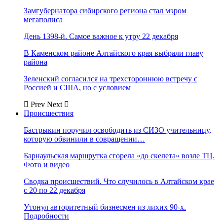
Замгубернатора сибирского региона стал мэром
мегаполиса
День 1398-й. Самое важное к утру 22 декабря
В Каменском районе Алтайского края выбрали главу
района
Зеленский согласился на трехстороннюю встречу с
Россией и США, но с условием
Prev
Next
Происшествия
Бастрыкин поручил освободить из СИЗО учительницу,
которую обвинили в совращении…
Барнаульская маршрутка сгорела «до скелета» возле ТЦ.
Фото и видео
Сводка происшествий. Что случилось в Алтайском крае
с 20 по 22 декабря
Утонул авторитетный бизнесмен из лихих 90-х.
Подробности