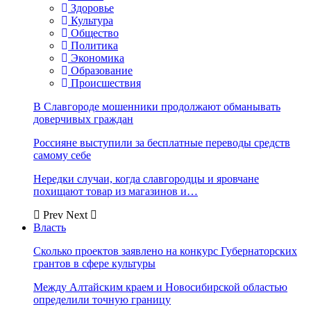
Здоровье
Культура
Общество
Политика
Экономика
Образование
Происшествия
В Славгороде мошенники продолжают обманывать
доверчивых граждан
Россияне выступили за бесплатные переводы средств
самому себе
Нередки случаи, когда славгородцы и яровчане
похищают товар из магазинов и…
Prev
Next
Власть
Сколько проектов заявлено на конкурс Губернаторских
грантов в сфере культуры
Между Алтайским краем и Новосибирской областью
определили точную границу