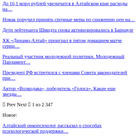
До 16,1 млрд рублей увеличатся в Алтайском крае расходы
на…
Новак поручил принять срочные меры по снижению цен на…
Дети лейтенанта Шмидта снова активизировались в Барнауле
ХК «Динамо-Алтай» проиграл в пятом домашнем матче
серии…
Реальный участник молодежной политики. Молодежный
Парламент…
Президент РФ встретился с членами Совета законодателей
при…
Автор «Волкодава», победитель «Голоса». Какие еще
звезды…
Prev
Next
1 из 2 347
Новое:
Алтайский онкопсихолог рассказал о способах
психологической поддержки…