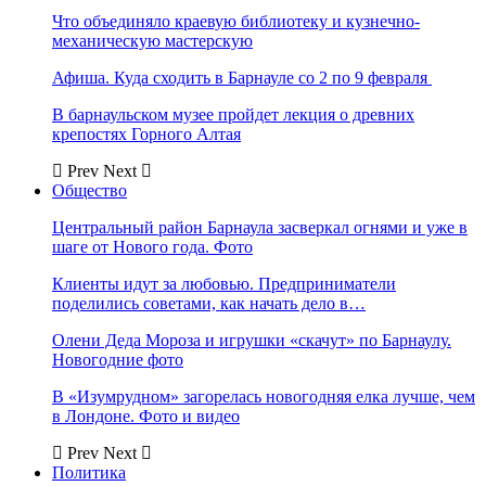
Что объединяло краевую библиотеку и кузнечно-
механическую мастерскую
Афиша. Куда сходить в Барнауле со 2 по 9 февраля
В барнаульском музее пройдет лекция о древних
крепостях Горного Алтая
Prev
Next
Общество
Центральный район Барнаула засверкал огнями и уже в
шаге от Нового года. Фото
Клиенты идут за любовью. Предприниматели
поделились советами, как начать дело в…
Олени Деда Мороза и игрушки «скачут» по Барнаулу.
Новогодние фото
В «Изумрудном» загорелась новогодняя елка лучше, чем
в Лондоне. Фото и видео
Prev
Next
Политика