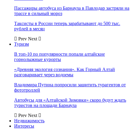
Пассажиры автобуса из Барнаула в Павлодар застряли на
трассе в сильный мороз
Таксисты в России теперь зарабатывают до 500 тыс.
рублей в месяц
Prev
Next
Туризм
В топ-10 по популярности попали алтайские
горнолыжные курорты
«Древняя экология сознания». Как Горный Алтай
разговаривает через водоемы
Владимира Путина попросили защитить турагентов от
фототроллей
Автобусы для «Алтайской Зимовки» скоро будут ждать
туристов на площади Барнаула
Prev
Next
Недвижимость
Интересы