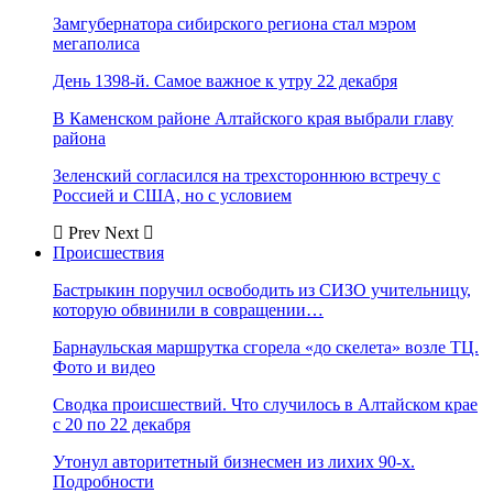
Замгубернатора сибирского региона стал мэром
мегаполиса
День 1398-й. Самое важное к утру 22 декабря
В Каменском районе Алтайского края выбрали главу
района
Зеленский согласился на трехстороннюю встречу с
Россией и США, но с условием
Prev
Next
Происшествия
Бастрыкин поручил освободить из СИЗО учительницу,
которую обвинили в совращении…
Барнаульская маршрутка сгорела «до скелета» возле ТЦ.
Фото и видео
Сводка происшествий. Что случилось в Алтайском крае
с 20 по 22 декабря
Утонул авторитетный бизнесмен из лихих 90-х.
Подробности