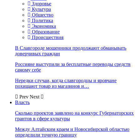
Здоровье
Культура
Общество
Политика
Экономика
Образование
Происшествия
В Славгороде мошенники продолжают обманывать
доверчивых граждан
Россияне выступили за бесплатные переводы средств
самому себе
Нередки случаи, когда славгородцы и яровчане
похищают товар из магазинов и…
Prev
Next
Власть
Сколько проектов заявлено на конкурс Губернаторских
грантов в сфере культуры
Между Алтайским краем и Новосибирской областью
определили точную границу