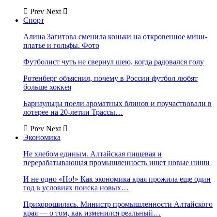
Prev
Next
Спорт
Алина Загитова сменила коньки на откровенное мини-
платье и гольфы. Фото
Футболист чуть не свернул шею, когда радовался голу
Ротенберг объяснил, почему в России футбол любят
больше хоккея
Барнаульцы поели ароматных блинов и поучаствовали в
лотерее на 20-летии Трассы…
Prev
Next
Экономика
Не хлебом единым. Алтайская пищевая и
перерабатывающая промышленность ищет новые ниши
И не одно «Но!» Как экономика края прожила еще один
год в условиях поиска новых…
Прихорошилась. Министр промышленности Алтайского
края — о том, как изменился реальный…