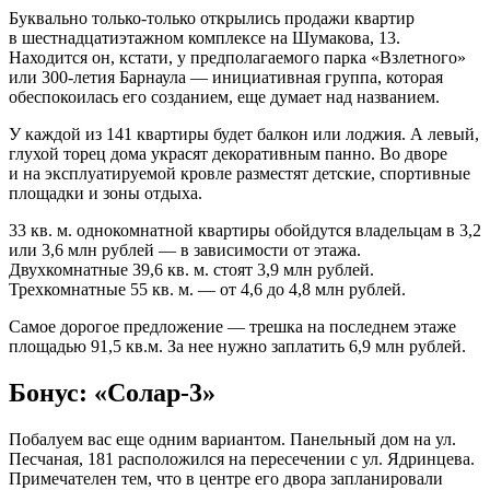
Буквально только-только открылись продажи квартир
в шестнадцатиэтажном комплексе на Шумакова, 13.
Находится он, кстати, у предполагаемого парка «Взлетного»
или 300-летия Барнаула — инициативная группа, которая
обеспокоилась его созданием, еще думает над названием.
У каждой из 141 квартиры будет балкон или лоджия. А левый,
глухой торец дома украсят декоративным панно. Во дворе
и на эксплуатируемой кровле разместят детские, спортивные
площадки и зоны отдыха.
33 кв. м. однокомнатной квартиры обойдутся владельцам в 3,2
или 3,6 млн рублей — в зависимости от этажа.
Двухкомнатные 39,6 кв. м. стоят 3,9 млн рублей.
Трехкомнатные 55 кв. м. — от 4,6 до 4,8 млн рублей.
Самое дорогое предложение — трешка на последнем этаже
площадью 91,5 кв.м. За нее нужно заплатить 6,9 млн рублей.
Бонус: «Солар-3»
Побалуем вас еще одним вариантом. Панельный дом на ул.
Песчаная, 181 расположился на пересечении с ул. Ядринцева.
Примечателен тем, что в центре его двора запланировали