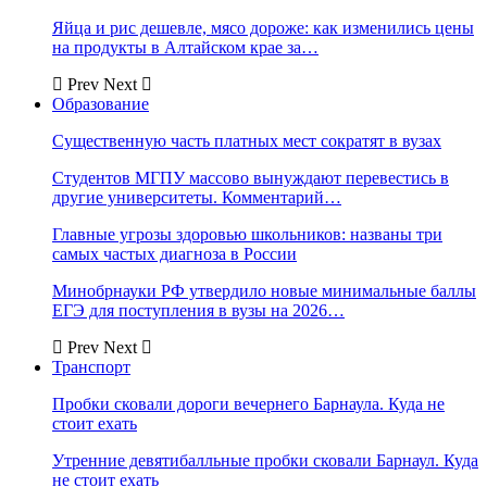
Яйца и рис дешевле, мясо дороже: как изменились цены
на продукты в Алтайском крае за…
Prev
Next
Образование
Существенную часть платных мест сократят в вузах
Студентов МГПУ массово вынуждают перевестись в
другие университеты. Комментарий…
Главные угрозы здоровью школьников: названы три
самых частых диагноза в России
Минобрнауки РФ утвердило новые минимальные баллы
ЕГЭ для поступления в вузы на 2026…
Prev
Next
Транспорт
Пробки сковали дороги вечернего Барнаула. Куда не
стоит ехать
Утренние девятибалльные пробки сковали Барнаул. Куда
не стоит ехать