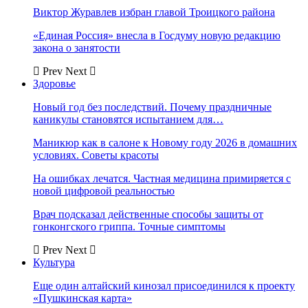
Виктор Журавлев избран главой Троицкого района
«Единая Россия» внесла в Госдуму новую редакцию
закона о занятости
Prev
Next
Здоровье
Новый год без последствий. Почему праздничные
каникулы становятся испытанием для…
Маникюр как в салоне к Новому году 2026 в домашних
условиях. Советы красоты
На ошибках лечатся. Частная медицина примиряется с
новой цифровой реальностью
Врач подсказал действенные способы защиты от
гонконгского гриппа. Точные симптомы
Prev
Next
Культура
Еще один алтайский кинозал присоединился к проекту
«Пушкинская карта»