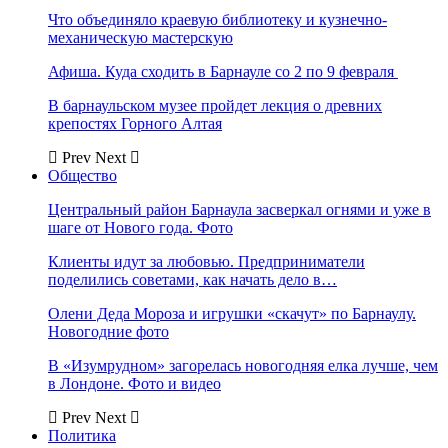
Что объединяло краевую библиотеку и кузнечно-
механическую мастерскую
Афиша. Куда сходить в Барнауле со 2 по 9 февраля
В барнаульском музее пройдет лекция о древних
крепостях Горного Алтая
Prev
Next
Общество
Центральный район Барнаула засверкал огнями и уже в
шаге от Нового года. Фото
Клиенты идут за любовью. Предприниматели
поделились советами, как начать дело в…
Олени Деда Мороза и игрушки «скачут» по Барнаулу.
Новогодние фото
В «Изумрудном» загорелась новогодняя елка лучше, чем
в Лондоне. Фото и видео
Prev
Next
Политика