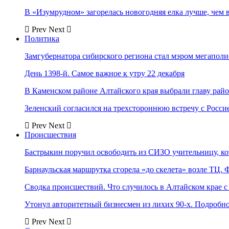
В «Изумрудном» загорелась новогодняя елка лучше, чем 
Prev
Next
Политика
Замгубернатора сибирского региона стал мэром мегаполи
День 1398-й. Самое важное к утру 22 декабря
В Каменском районе Алтайского края выбрали главу рай
Зеленский согласился на трехстороннюю встречу с Росси
Prev
Next
Происшествия
Бастрыкин поручил освободить из СИЗО учительницу, 
Барнаульская маршрутка сгорела «до скелета» возле ТЦ. 
Сводка происшествий. Что случилось в Алтайском крае с 
Утонул авторитетный бизнесмен из лихих 90-х. Подробн
Prev
Next