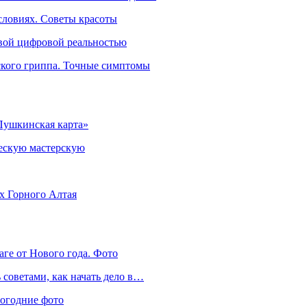
словиях. Советы красоты
овой цифровой реальностью
ского гриппа. Точные симптомы
Пушкинская карта»
ческую мастерскую
ях Горного Алтая
аге от Нового года. Фото
советами, как начать дело в…
вогодние фото