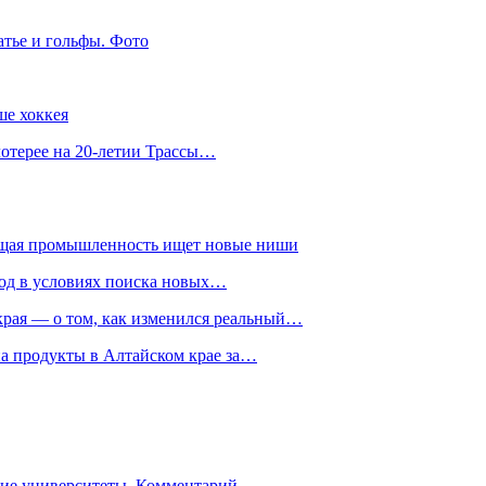
атье и гольфы. Фото
ше хоккея
лотерее на 20-летии Трассы…
ющая промышленность ищет новые ниши
год в условиях поиска новых…
рая — о том, как изменился реальный…
на продукты в Алтайском крае за…
гие университеты. Комментарий…