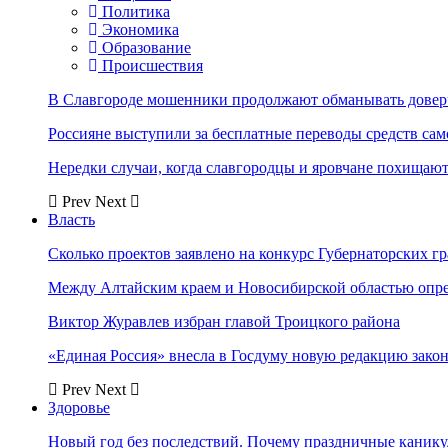
Политика
Экономика
Образование
Происшествия
В Славгороде мошенники продолжают обманывать довер
Россияне выступили за бесплатные переводы средств сам
Нередки случаи, когда славгородцы и яровчане похищают
Prev
Next
Власть
Сколько проектов заявлено на конкурс Губернаторских гр
Между Алтайским краем и Новосибирской областью опр
Виктор Журавлев избран главой Троицкого района
«Единая Россия» внесла в Госдуму новую редакцию закон
Prev
Next
Здоровье
Новый год без последствий. Почему праздничные каник