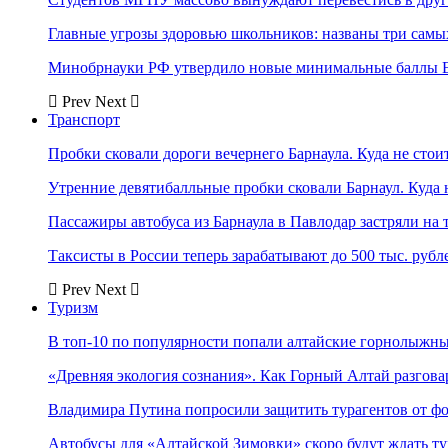
Главные угрозы здоровью школьников: названы три самых
Минобрнауки РФ утвердило новые минимальные баллы Е
Prev
Next
Транспорт
Пробки сковали дороги вечернего Барнаула. Куда не стоит
Утренние девятибалльные пробки сковали Барнаул. Куда н
Пассажиры автобуса из Барнаула в Павлодар застряли на 
Таксисты в России теперь зарабатывают до 500 тыс. рубл
Prev
Next
Туризм
В топ-10 по популярности попали алтайские горнолыжн
«Древняя экология сознания». Как Горный Алтай разгова
Владимира Путина попросили защитить турагентов от ф
Автобусы для «Алтайской Зимовки» скоро будут ждать ту