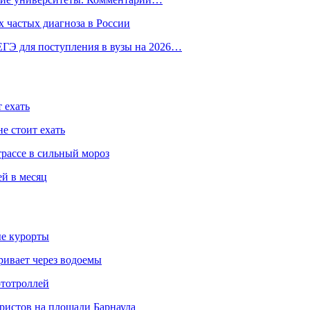
 частых диагноза в России
ГЭ для поступления в вузы на 2026…
 ехать
е стоит ехать
трассе в сильный мороз
ей в месяц
ые курорты
ривает через водоемы
ототроллей
ристов на площади Барнаула