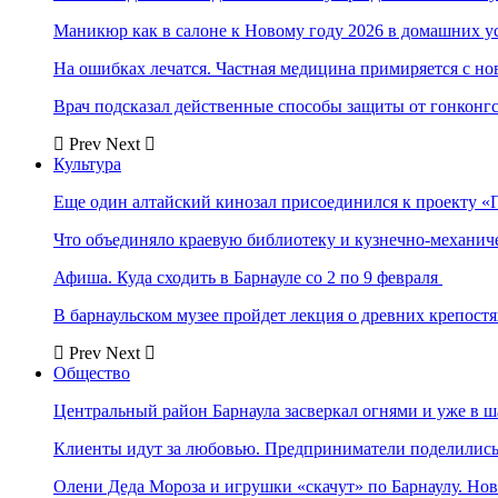
Маникюр как в салоне к Новому году 2026 в домашних у
На ошибках лечатся. Частная медицина примиряется с н
Врач подсказал действенные способы защиты от гонконг
Prev
Next
Культура
Еще один алтайский кинозал присоединился к проекту «
Что объединяло краевую библиотеку и кузнечно-механи
Афиша. Куда сходить в Барнауле со 2 по 9 февраля
В барнаульском музее пройдет лекция о древних крепост
Prev
Next
Общество
Центральный район Барнаула засверкал огнями и уже в ш
Клиенты идут за любовью. Предприниматели поделились 
Олени Деда Мороза и игрушки «скачут» по Барнаулу. Но