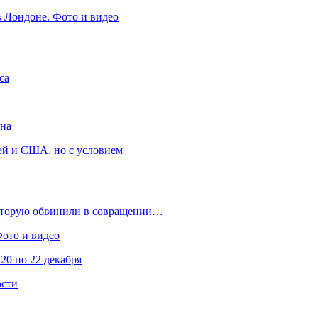
в Лондоне. Фото и видео
са
она
ей и США, но с условием
которую обвинили в совращении…
Фото и видео
20 по 22 декабря
ости