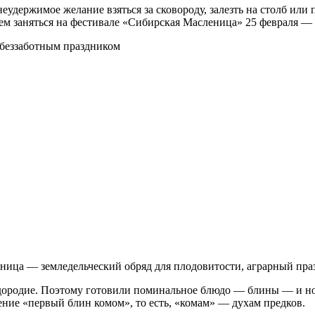
удержимое желание взяться за сковороду, залезть на столб или
ем заняться на фестивале «Сибирская Масленица» 25 февраля — 
ица — земледельческий обряд для плодовитости, аграрный пра
плодородие. Поэтому готовили поминальное блюдо — блины — и н
ение «первый блин комом», то есть, «комам» — духам предков.