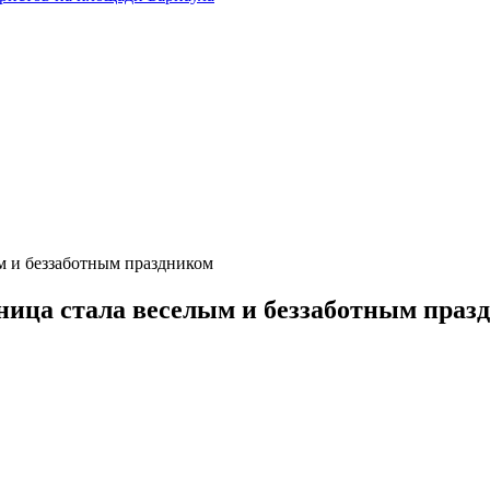
ым и беззаботным праздником
еница стала веселым и беззаботным праз