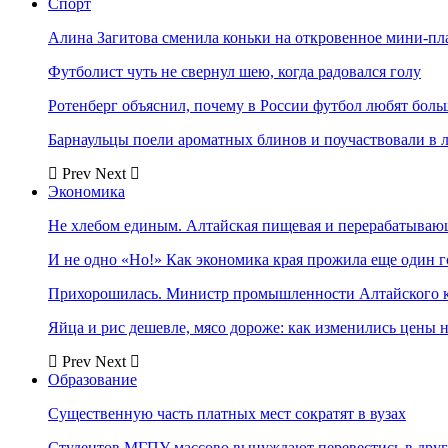
Спорт
Алина Загитова сменила коньки на откровенное мини-пл
Футболист чуть не свернул шею, когда радовался голу
Ротенберг объяснил, почему в России футбол любят боль
Барнаульцы поели ароматных блинов и поучаствовали в 
Prev
Next
Экономика
Не хлебом единым. Алтайская пищевая и перерабатыва
И не одно «Но!» Как экономика края прожила еще один 
Прихорошилась. Министр промышленности Алтайского к
Яйца и рис дешевле, мясо дороже: как изменились цены 
Prev
Next
Образование
Существенную часть платных мест сократят в вузах
Студентов МГПУ массово вынуждают перевестись в дру