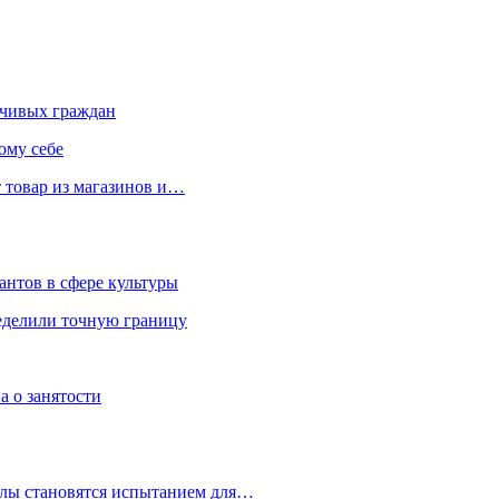
чивых граждан
ому себе
 товар из магазинов и…
антов в сфере культуры
еделили точную границу
а о занятости
улы становятся испытанием для…