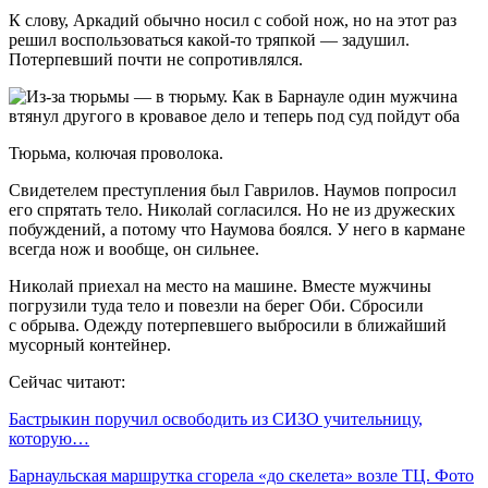
К слову, Аркадий обычно носил с собой нож, но на этот раз
решил воспользоваться какой-то тряпкой — задушил.
Потерпевший почти не сопротивлялся.
Тюрьма, колючая проволока.
Свидетелем преступления был Гаврилов. Наумов попросил
его спрятать тело. Николай согласился. Но не из дружеских
побуждений, а потому что Наумова боялся. У него в кармане
всегда нож и вообще, он сильнее.
Николай приехал на место на машине. Вместе мужчины
погрузили туда тело и повезли на берег Оби. Сбросили
с обрыва. Одежду потерпевшего выбросили в ближайший
мусорный контейнер.
Сейчас читают:
Бастрыкин поручил освободить из СИЗО учительницу,
которую…
Барнаульская маршрутка сгорела «до скелета» возле ТЦ. Фото