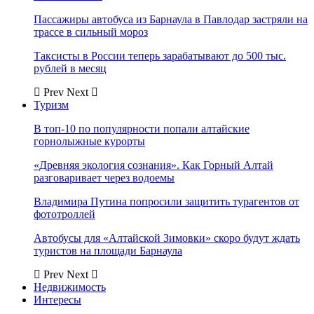
Пассажиры автобуса из Барнаула в Павлодар застряли на
трассе в сильный мороз
Таксисты в России теперь зарабатывают до 500 тыс.
рублей в месяц
Prev
Next
Туризм
В топ-10 по популярности попали алтайские
горнолыжные курорты
«Древняя экология сознания». Как Горный Алтай
разговаривает через водоемы
Владимира Путина попросили защитить турагентов от
фототроллей
Автобусы для «Алтайской Зимовки» скоро будут ждать
туристов на площади Барнаула
Prev
Next
Недвижимость
Интересы