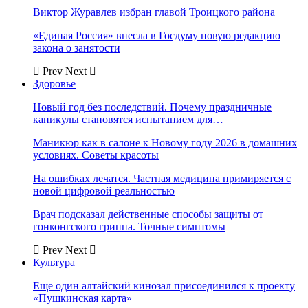
Виктор Журавлев избран главой Троицкого района
«Единая Россия» внесла в Госдуму новую редакцию
закона о занятости
Prev
Next
Здоровье
Новый год без последствий. Почему праздничные
каникулы становятся испытанием для…
Маникюр как в салоне к Новому году 2026 в домашних
условиях. Советы красоты
На ошибках лечатся. Частная медицина примиряется с
новой цифровой реальностью
Врач подсказал действенные способы защиты от
гонконгского гриппа. Точные симптомы
Prev
Next
Культура
Еще один алтайский кинозал присоединился к проекту
«Пушкинская карта»