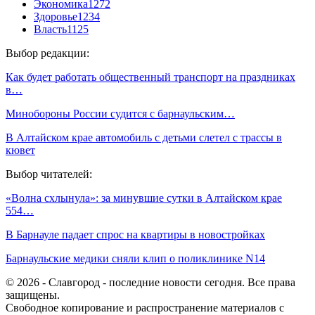
Экономика
1272
Здоровье
1234
Власть
1125
Выбор редакции:
Как будет работать общественный транспорт на праздниках
в…
Минобороны России судится с барнаульским…
В Алтайском крае автомобиль с детьми слетел с трассы в
кювет
Выбор читателей:
«Волна схлынула»: за минувшие сутки в Алтайском крае
554…
В Барнауле падает спрос на квартиры в новостройках
Барнаульские медики сняли клип о поликлинике N14
© 2026 - Славгород - последние новости сегодня. Все права
защищены.
Свободное копирование и распространение материалов с