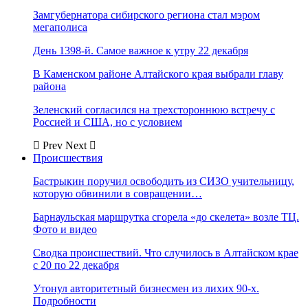
Замгубернатора сибирского региона стал мэром
мегаполиса
День 1398-й. Самое важное к утру 22 декабря
В Каменском районе Алтайского края выбрали главу
района
Зеленский согласился на трехстороннюю встречу с
Россией и США, но с условием
Prev
Next
Происшествия
Бастрыкин поручил освободить из СИЗО учительницу,
которую обвинили в совращении…
Барнаульская маршрутка сгорела «до скелета» возле ТЦ.
Фото и видео
Сводка происшествий. Что случилось в Алтайском крае
с 20 по 22 декабря
Утонул авторитетный бизнесмен из лихих 90-х.
Подробности