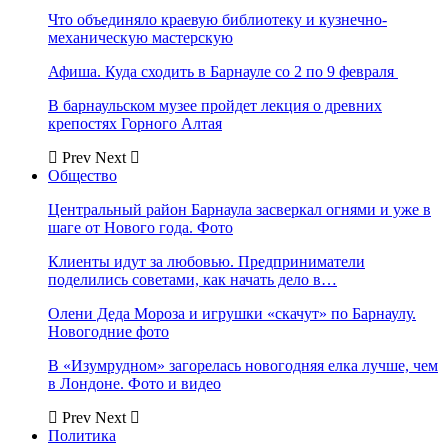
Что объединяло краевую библиотеку и кузнечно-
механическую мастерскую
Афиша. Куда сходить в Барнауле со 2 по 9 февраля
В барнаульском музее пройдет лекция о древних
крепостях Горного Алтая
Prev
Next
Общество
Центральный район Барнаула засверкал огнями и уже в
шаге от Нового года. Фото
Клиенты идут за любовью. Предприниматели
поделились советами, как начать дело в…
Олени Деда Мороза и игрушки «скачут» по Барнаулу.
Новогодние фото
В «Изумрудном» загорелась новогодняя елка лучше, чем
в Лондоне. Фото и видео
Prev
Next
Политика