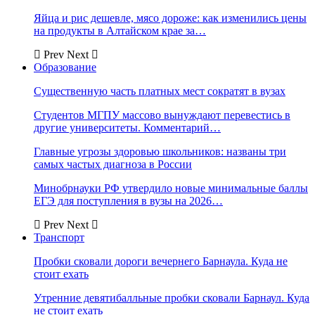
Яйца и рис дешевле, мясо дороже: как изменились цены
на продукты в Алтайском крае за…
Prev
Next
Образование
Существенную часть платных мест сократят в вузах
Студентов МГПУ массово вынуждают перевестись в
другие университеты. Комментарий…
Главные угрозы здоровью школьников: названы три
самых частых диагноза в России
Минобрнауки РФ утвердило новые минимальные баллы
ЕГЭ для поступления в вузы на 2026…
Prev
Next
Транспорт
Пробки сковали дороги вечернего Барнаула. Куда не
стоит ехать
Утренние девятибалльные пробки сковали Барнаул. Куда
не стоит ехать