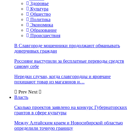
Здоровье
Культура
Общество
Политика
Экономика
Образование
Происшествия
В Славгороде мошенники продолжают обманывать
доверчивых граждан
Россияне выступили за бесплатные переводы средств
самому себе
Нередки случаи, когда славгородцы и яровчане
похищают товар из магазинов и…
Prev
Next
Власть
Сколько проектов заявлено на конкурс Губернаторских
грантов в сфере культуры
Между Алтайским краем и Новосибирской областью
определили точную границу