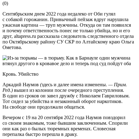
(
0
)
Сентябрьским днем 2022 года недалеко от Оби гулял
с собакой горожанин. Привычный пейзаж вдруг нарушила
ужасная картина — труп мужчины. Откуда он там появился
и почему ответственность понес не только убийца, но и его
друг, altapress.ru рассказала следователь следственного отдела
по Октябрьскому району СУ СКР по Алтайскому краю Ольга
Ометова.
Кровь. Убийство
Аркадий Наумов
(
здесь и далее имена изменены.
— Прим.
Ред.)
вышел из колонии после очередного преступления.
В один из сроков он завел дружбу с Николаем Гавриловым.
Тот сидел за убийства и незаконный оборот наркотиков.
На свободе они продолжали общаться.
Вечером с 19 на 20 сентября 2022 года Наумов повздорил
со своим знакомым, тоже бывшим заключенным. Спорили
они как раз о былых тюремных временах. Словесная
перепалка быстро перешла в драку.