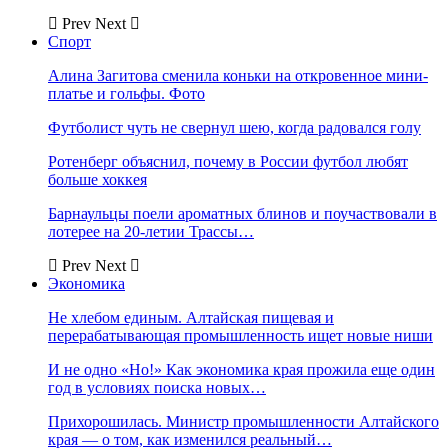
Prev
Next
Спорт
Алина Загитова сменила коньки на откровенное мини-
платье и гольфы. Фото
Футболист чуть не свернул шею, когда радовался голу
Ротенберг объяснил, почему в России футбол любят
больше хоккея
Барнаульцы поели ароматных блинов и поучаствовали в
лотерее на 20-летии Трассы…
Prev
Next
Экономика
Не хлебом единым. Алтайская пищевая и
перерабатывающая промышленность ищет новые ниши
И не одно «Но!» Как экономика края прожила еще один
год в условиях поиска новых…
Прихорошилась. Министр промышленности Алтайского
края — о том, как изменился реальный…