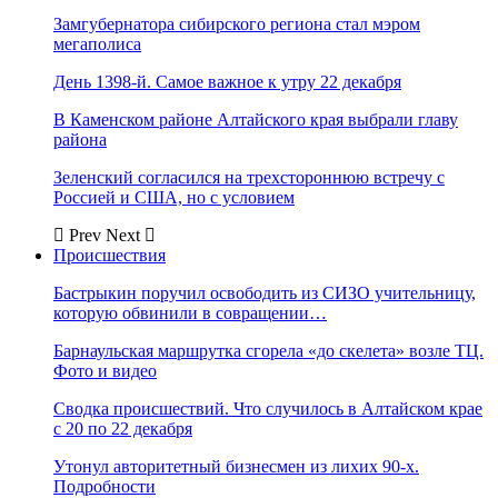
Замгубернатора сибирского региона стал мэром
мегаполиса
День 1398-й. Самое важное к утру 22 декабря
В Каменском районе Алтайского края выбрали главу
района
Зеленский согласился на трехстороннюю встречу с
Россией и США, но с условием
Prev
Next
Происшествия
Бастрыкин поручил освободить из СИЗО учительницу,
которую обвинили в совращении…
Барнаульская маршрутка сгорела «до скелета» возле ТЦ.
Фото и видео
Сводка происшествий. Что случилось в Алтайском крае
с 20 по 22 декабря
Утонул авторитетный бизнесмен из лихих 90-х.
Подробности