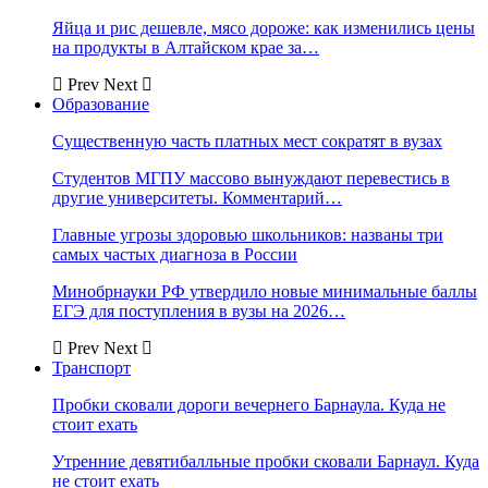
Яйца и рис дешевле, мясо дороже: как изменились цены
на продукты в Алтайском крае за…
Prev
Next
Образование
Существенную часть платных мест сократят в вузах
Студентов МГПУ массово вынуждают перевестись в
другие университеты. Комментарий…
Главные угрозы здоровью школьников: названы три
самых частых диагноза в России
Минобрнауки РФ утвердило новые минимальные баллы
ЕГЭ для поступления в вузы на 2026…
Prev
Next
Транспорт
Пробки сковали дороги вечернего Барнаула. Куда не
стоит ехать
Утренние девятибалльные пробки сковали Барнаул. Куда
не стоит ехать