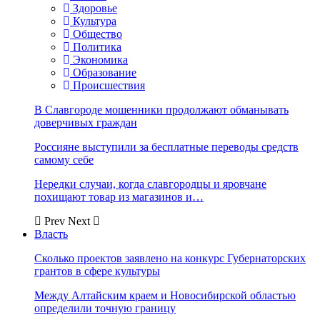
Здоровье
Культура
Общество
Политика
Экономика
Образование
Происшествия
В Славгороде мошенники продолжают обманывать
доверчивых граждан
Россияне выступили за бесплатные переводы средств
самому себе
Нередки случаи, когда славгородцы и яровчане
похищают товар из магазинов и…
Prev
Next
Власть
Сколько проектов заявлено на конкурс Губернаторских
грантов в сфере культуры
Между Алтайским краем и Новосибирской областью
определили точную границу