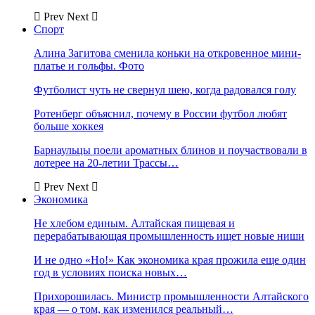
Prev
Next
Спорт
Алина Загитова сменила коньки на откровенное мини-
платье и гольфы. Фото
Футболист чуть не свернул шею, когда радовался голу
Ротенберг объяснил, почему в России футбол любят
больше хоккея
Барнаульцы поели ароматных блинов и поучаствовали в
лотерее на 20-летии Трассы…
Prev
Next
Экономика
Не хлебом единым. Алтайская пищевая и
перерабатывающая промышленность ищет новые ниши
И не одно «Но!» Как экономика края прожила еще один
год в условиях поиска новых…
Прихорошилась. Министр промышленности Алтайского
края — о том, как изменился реальный…