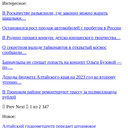
Интересное:
В Роскачестве разъяснили, где законно можно жарить
шашлыки…
Остановился рост продаж автомобилей с пробегом в России
В Родино прошел конкурс детско-юношеского творчества…
О секретном выходе тайконавтов в открытый космос
сообщили…
Барнаульцы не спешат попасть на концерт Ольги Бузовой —
по …
Доходы бюджета Алтайского края на 2023 год ко второму
чтению…
В Троицком районе ремонтируют трассу за полмиллиарда
рублей
Prev
Next
1 из 2 347
Новое:
Алтайский гидрометцентр передает штормовое