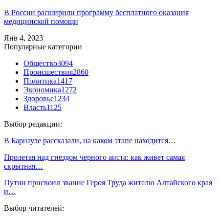
В России расширили программу бесплатного оказания
медицинской помощи
Янв 4, 2023
Популярные категории
Общество
3094
Происшествия
2860
Политика
1417
Экономика
1272
Здоровье
1234
Власть
1125
Выбор редакции:
В Барнауле рассказали, на каком этапе находится…
Пролетая над гнездом черного аиста: как живет самая
скрытная…
Путин присвоил звание Героя Труда жителю Алтайского края
и…
Выбор читателей: