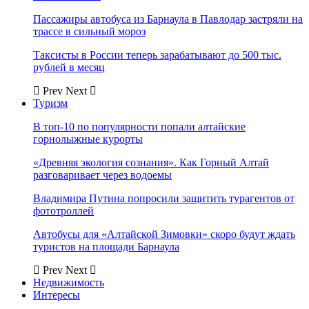
Пассажиры автобуса из Барнаула в Павлодар застряли на
трассе в сильный мороз
Таксисты в России теперь зарабатывают до 500 тыс.
рублей в месяц
Prev
Next
Туризм
В топ-10 по популярности попали алтайские
горнолыжные курорты
«Древняя экология сознания». Как Горный Алтай
разговаривает через водоемы
Владимира Путина попросили защитить турагентов от
фототроллей
Автобусы для «Алтайской Зимовки» скоро будут ждать
туристов на площади Барнаула
Prev
Next
Недвижимость
Интересы