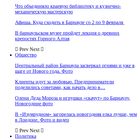
Что объединяло краевую библиотеку и кузнечно-
механическую мастерскую
Афиша. Куда сходить в Барнауле со 2 по 9 февраля
В барнаульском музее пройдет лекция о древних
крепостях Горного Алтая
Prev
Next
Общество
Центральный район Барнаула засверкал огнями и уже в
шаге от Нового года. Фото
Клиенты идут за любовью. Предприниматели
поделились советами, как начать дело в…
Олени Деда Мороза и игрушки «скачут» по Барнаулу.
Новогодние фото
В «Изумрудном» загорелась новогодняя елка лучше, чем
в Лондоне. Фото и видео
Prev
Next
Политика