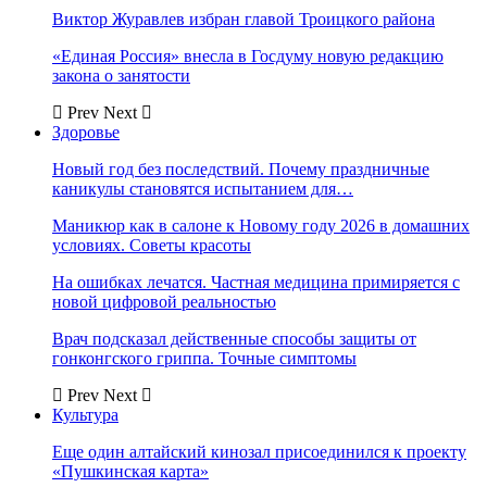
Виктор Журавлев избран главой Троицкого района
«Единая Россия» внесла в Госдуму новую редакцию
закона о занятости
Prev
Next
Здоровье
Новый год без последствий. Почему праздничные
каникулы становятся испытанием для…
Маникюр как в салоне к Новому году 2026 в домашних
условиях. Советы красоты
На ошибках лечатся. Частная медицина примиряется с
новой цифровой реальностью
Врач подсказал действенные способы защиты от
гонконгского гриппа. Точные симптомы
Prev
Next
Культура
Еще один алтайский кинозал присоединился к проекту
«Пушкинская карта»