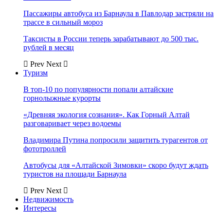
Пассажиры автобуса из Барнаула в Павлодар застряли на
трассе в сильный мороз
Таксисты в России теперь зарабатывают до 500 тыс.
рублей в месяц
Prev
Next
Туризм
В топ-10 по популярности попали алтайские
горнолыжные курорты
«Древняя экология сознания». Как Горный Алтай
разговаривает через водоемы
Владимира Путина попросили защитить турагентов от
фототроллей
Автобусы для «Алтайской Зимовки» скоро будут ждать
туристов на площади Барнаула
Prev
Next
Недвижимость
Интересы