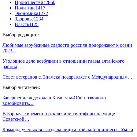
Происшествия
2860
Политика
1417
Экономика
1272
Здоровье
1234
Власть
1125
Выбор редакции:
Любимые зарубежные сладости россиян подорожают к осени
2023…
Уголовное дело возбудили в отношении главы алтайского
района
Совет ветеранов с. Знамека поздравляет с Международным…
Выбор читателей:
Завершение ледохода в Камне-на-Оби позволило
возобновить…
В Барнауле временно отключили светофоры на улице
Советской…
Команда ученых воссоздала лицо алтайской принцессы Укока