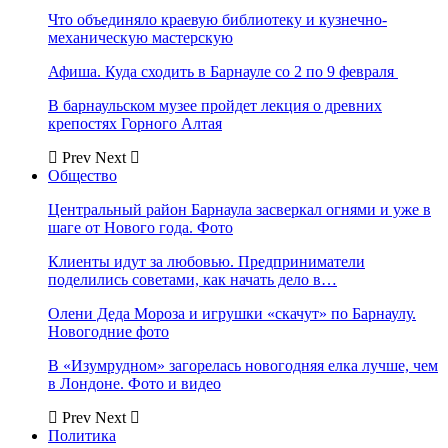
Что объединяло краевую библиотеку и кузнечно-
механическую мастерскую
Афиша. Куда сходить в Барнауле со 2 по 9 февраля
В барнаульском музее пройдет лекция о древних
крепостях Горного Алтая
Prev
Next
Общество
Центральный район Барнаула засверкал огнями и уже в
шаге от Нового года. Фото
Клиенты идут за любовью. Предприниматели
поделились советами, как начать дело в…
Олени Деда Мороза и игрушки «скачут» по Барнаулу.
Новогодние фото
В «Изумрудном» загорелась новогодняя елка лучше, чем
в Лондоне. Фото и видео
Prev
Next
Политика