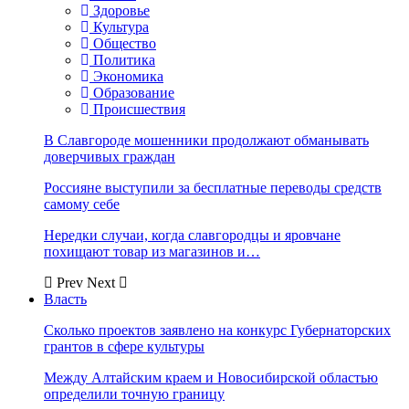
Здоровье
Культура
Общество
Политика
Экономика
Образование
Происшествия
В Славгороде мошенники продолжают обманывать
доверчивых граждан
Россияне выступили за бесплатные переводы средств
самому себе
Нередки случаи, когда славгородцы и яровчане
похищают товар из магазинов и…
Prev
Next
Власть
Сколько проектов заявлено на конкурс Губернаторских
грантов в сфере культуры
Между Алтайским краем и Новосибирской областью
определили точную границу