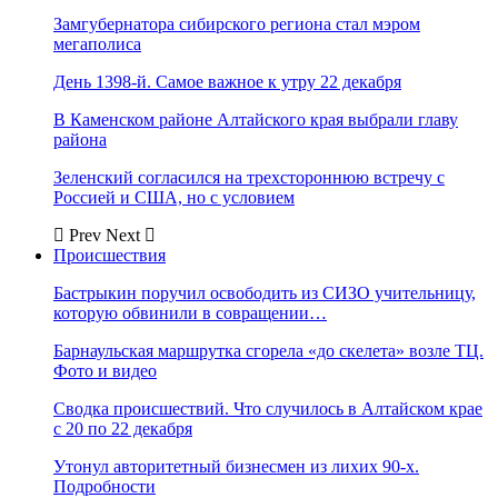
Замгубернатора сибирского региона стал мэром
мегаполиса
День 1398-й. Самое важное к утру 22 декабря
В Каменском районе Алтайского края выбрали главу
района
Зеленский согласился на трехстороннюю встречу с
Россией и США, но с условием
Prev
Next
Происшествия
Бастрыкин поручил освободить из СИЗО учительницу,
которую обвинили в совращении…
Барнаульская маршрутка сгорела «до скелета» возле ТЦ.
Фото и видео
Сводка происшествий. Что случилось в Алтайском крае
с 20 по 22 декабря
Утонул авторитетный бизнесмен из лихих 90-х.
Подробности