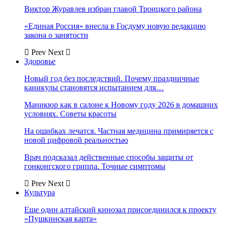
Виктор Журавлев избран главой Троицкого района
«Единая Россия» внесла в Госдуму новую редакцию
закона о занятости
Prev
Next
Здоровье
Новый год без последствий. Почему праздничные
каникулы становятся испытанием для…
Маникюр как в салоне к Новому году 2026 в домашних
условиях. Советы красоты
На ошибках лечатся. Частная медицина примиряется с
новой цифровой реальностью
Врач подсказал действенные способы защиты от
гонконгского гриппа. Точные симптомы
Prev
Next
Культура
Еще один алтайский кинозал присоединился к проекту
«Пушкинская карта»