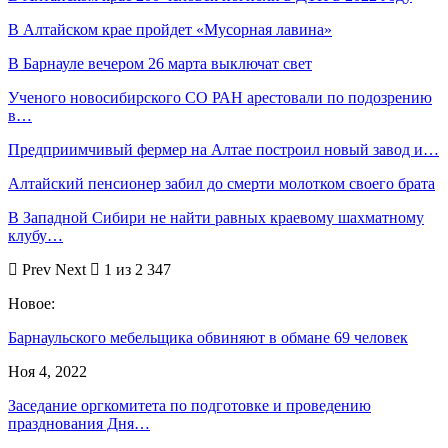
В Алтайском крае пройдет «Мусорная лавина»
В Барнауле вечером 26 марта выключат свет
Ученого новосибирского СО РАН арестовали по подозрению
в…
Предприимчивый фермер на Алтае построил новый завод и…
Алтайский пенсионер забил до смерти молотком своего брата
В Западной Сибири не найти равных краевому шахматному
клубу…
Prev
Next
1 из 2 347
Новое:
Барнаульского мебельщика обвиняют в обмане 69 человек
Ноя 4, 2022
Заседание оргкомитета по подготовке и проведению
празднования Дня…