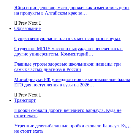
Яйца и рис дешевле, мясо дороже: как изменились цены
на продукты в Алтайском крае за…
Prev
Next
Образование
Существенную часть платных мест сократят в вузах
Студентов МГПУ массово вынуждают перевестись в
другие университеты. Комментарий…
Главные угрозы здоровью школьников: названы три
самых частых диагноза в России
Минобрнауки РФ утвердило новые минимальные баллы
ЕГЭ для поступления в вузы на 2026…
Prev
Next
Транспорт
Пробки сковали дороги вечернего Барнаула. Куда не
стоит ехать
Утренние девятибалльные пробки сковали Барнаул. Куда
не стоит ехать