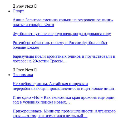
Prev
Next
Спорт
Алина Загитова сменила коньки на откровенное мини-
платье и гольфы. Фото
Футболист чуть не свернул шею, когда радовался голу
Ротенберг объяснил, почему в России футбол любят
больше хоккея
Барнаульцы поели ароматных блинов и поучаствовали в
лотерее на 20-летии Трассы…
Prev
Next
Экономика
Не хлебом единым. Алтайская пищевая и
перерабатывающая промышленность ищет новые ниши
И не одно «Но!» Как экономика края прожила еще один
год в условиях поиска новых…
Прихорошилась. Министр промышленности Алтайского
края — о том, как изменился реальный…