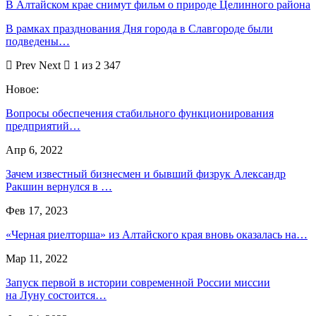
В Алтайском крае снимут фильм о природе Целинного района
В рамках празднования Дня города в Славгороде были
подведены…
Prev
Next
1 из 2 347
Новое:
Вопросы обеспечения стабильного функционирования
предприятий…
Апр 6, 2022
Зачем известный бизнесмен и бывший физрук Александр
Ракшин вернулся в …
Фев 17, 2023
«Черная риелторша» из Алтайского края вновь оказалась на…
Мар 11, 2022
Запуск первой в истории современной России миссии
на Луну состоится…