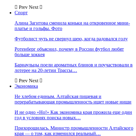
Prev
Next
Спорт
Алина Загитова сменила коньки на откровенное мини-
платье и гольфы. Фото
Футболист чуть не свернул шею, когда радовался голу
Ротенберг объяснил, почему в России футбол любят
больше хоккея
Барнаульцы поели ароматных блинов и поучаствовали в
лотерее на 20-летии Трассы…
Prev
Next
Экономика
Не хлебом единым. Алтайская пищевая и
перерабатывающая промышленность ищет новые ниши
И не одно «Но!» Как экономика края прожила еще один
год в условиях поиска новых…
Прихорошилась. Министр промышленности Алтайского
края — о том, как изменился реальный…