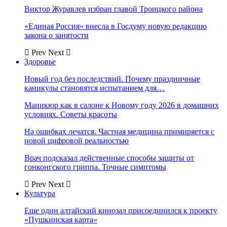
Виктор Журавлев избран главой Троицкого района
«Единая Россия» внесла в Госдуму новую редакцию
закона о занятости
Prev
Next
Здоровье
Новый год без последствий. Почему праздничные
каникулы становятся испытанием для…
Маникюр как в салоне к Новому году 2026 в домашних
условиях. Советы красоты
На ошибках лечатся. Частная медицина примиряется с
новой цифровой реальностью
Врач подсказал действенные способы защиты от
гонконгского гриппа. Точные симптомы
Prev
Next
Культура
Еще один алтайский кинозал присоединился к проекту
«Пушкинская карта»