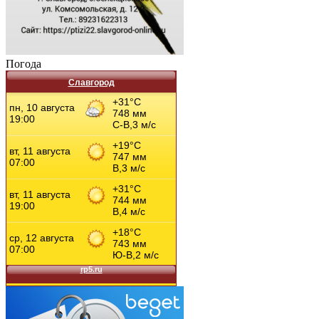
Погода
Славгород