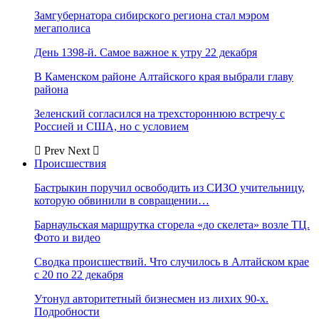
Замгубернатора сибирского региона стал мэром
мегаполиса
День 1398-й. Самое важное к утру 22 декабря
В Каменском районе Алтайского края выбрали главу
района
Зеленский согласился на трехстороннюю встречу с
Россией и США, но с условием
Prev
Next
Происшествия
Бастрыкин поручил освободить из СИЗО учительницу,
которую обвинили в совращении…
Барнаульская маршрутка сгорела «до скелета» возле ТЦ.
Фото и видео
Сводка происшествий. Что случилось в Алтайском крае
с 20 по 22 декабря
Утонул авторитетный бизнесмен из лихих 90-х.
Подробности