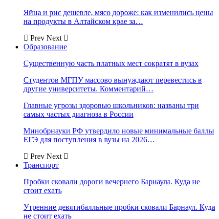
Яйца и рис дешевле, мясо дороже: как изменились цены
на продукты в Алтайском крае за…
Prev
Next
Образование
Существенную часть платных мест сократят в вузах
Студентов МГПУ массово вынуждают перевестись в
другие университеты. Комментарий…
Главные угрозы здоровью школьников: названы три
самых частых диагноза в России
Минобрнауки РФ утвердило новые минимальные баллы
ЕГЭ для поступления в вузы на 2026…
Prev
Next
Транспорт
Пробки сковали дороги вечернего Барнаула. Куда не
стоит ехать
Утренние девятибалльные пробки сковали Барнаул. Куда
не стоит ехать