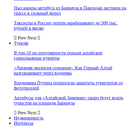
Пассажиры автобуса из Барнаула в Павлодар застряли на
трассе в сильный мороз
Таксисты в России теперь зарабатывают до 500 тыс.
рублей в месяц
Prev
Next
Туризм
В топ-10 по популярности попали алтайские
горнолыжные курорты
«Древняя экология сознания». Как Горный Алтай
разговаривает через водоемы
Владимира Путина попросили защитить турагентов от
фототроллей
Автобусы для «Алтайской Зимовки» скоро будут ждать
туристов на площади Барнаула
Prev
Next
Недвижимость
Интересы