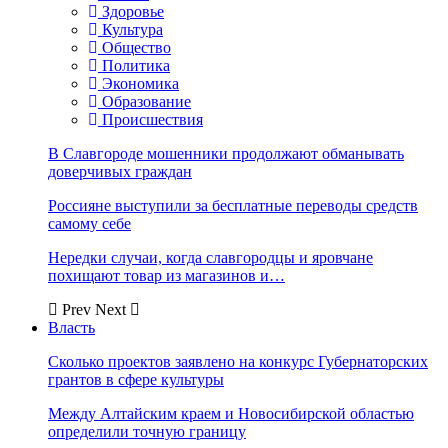
Здоровье
Культура
Общество
Политика
Экономика
Образование
Происшествия
В Славгороде мошенники продолжают обманывать
доверчивых граждан
Россияне выступили за бесплатные переводы средств
самому себе
Нередки случаи, когда славгородцы и яровчане
похищают товар из магазинов и…
Prev
Next
Власть
Сколько проектов заявлено на конкурс Губернаторских
грантов в сфере культуры
Между Алтайским краем и Новосибирской областью
определили точную границу