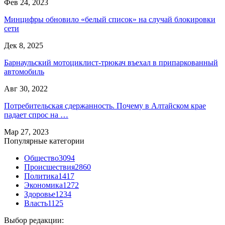
Фев 24, 2023
Минцифры обновило «белый список» на случай блокировки
сети
Дек 8, 2025
Барнаульский мотоциклист-трюкач въехал в припаркованный
автомобиль
Авг 30, 2022
Потребительская сдержанность. Почему в Алтайском крае
падает спрос на …
Мар 27, 2023
Популярные категории
Общество
3094
Происшествия
2860
Политика
1417
Экономика
1272
Здоровье
1234
Власть
1125
Выбор редакции: