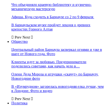
Что объединяло краевую библиотеку и кузнечно-
механическую мастерскую
Афиша. Куда сходить в Барнауле со 2 по 9 февраля
В барнаульском музее пройдет лекция о древних
крепостях Горного Алтая
Prev
Next
Общество
Центральный район Барнаула засверкал огнями и уже в
шаге от Нового года. Фото
Клиенты идут за любовью. Предприниматели
поделились советами, как начать дело в…
Олени Деда Мороза и игрушки «скачут» по Барнаулу.
Новогодние фото
В «Изумрудном» загорелась новогодняя елка лучше, чем
в Лондоне. Фото и видео
Prev
Next
Политика