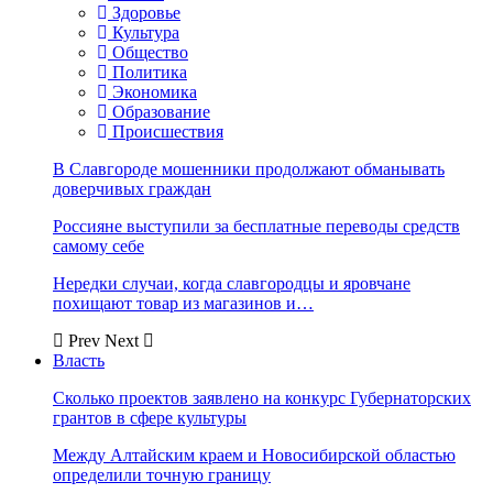
Здоровье
Культура
Общество
Политика
Экономика
Образование
Происшествия
В Славгороде мошенники продолжают обманывать
доверчивых граждан
Россияне выступили за бесплатные переводы средств
самому себе
Нередки случаи, когда славгородцы и яровчане
похищают товар из магазинов и…
Prev
Next
Власть
Сколько проектов заявлено на конкурс Губернаторских
грантов в сфере культуры
Между Алтайским краем и Новосибирской областью
определили точную границу