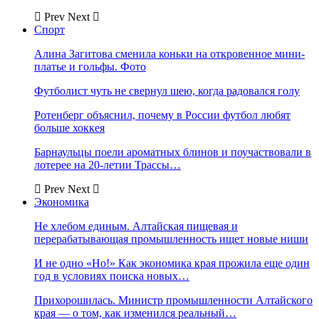
Prev
Next
Спорт
Алина Загитова сменила коньки на откровенное мини-
платье и гольфы. Фото
Футболист чуть не свернул шею, когда радовался голу
Ротенберг объяснил, почему в России футбол любят
больше хоккея
Барнаульцы поели ароматных блинов и поучаствовали в
лотерее на 20-летии Трассы…
Prev
Next
Экономика
Не хлебом единым. Алтайская пищевая и
перерабатывающая промышленность ищет новые ниши
И не одно «Но!» Как экономика края прожила еще один
год в условиях поиска новых…
Прихорошилась. Министр промышленности Алтайского
края — о том, как изменился реальный…