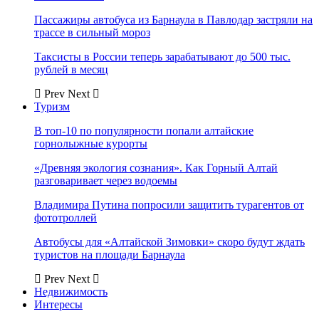
Пассажиры автобуса из Барнаула в Павлодар застряли на
трассе в сильный мороз
Таксисты в России теперь зарабатывают до 500 тыс.
рублей в месяц
Prev
Next
Туризм
В топ-10 по популярности попали алтайские
горнолыжные курорты
«Древняя экология сознания». Как Горный Алтай
разговаривает через водоемы
Владимира Путина попросили защитить турагентов от
фототроллей
Автобусы для «Алтайской Зимовки» скоро будут ждать
туристов на площади Барнаула
Prev
Next
Недвижимость
Интересы