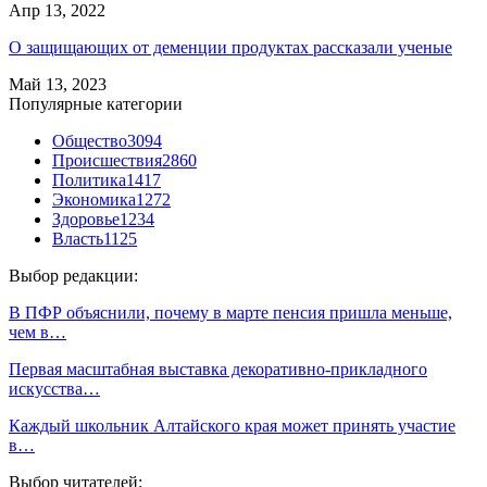
Апр 13, 2022
О защищающих от деменции продуктах рассказали ученые
Май 13, 2023
Популярные категории
Общество
3094
Происшествия
2860
Политика
1417
Экономика
1272
Здоровье
1234
Власть
1125
Выбор редакции:
В ПФР объяснили, почему в марте пенсия пришла меньше,
чем в…
Первая масштабная выставка декоративно-прикладного
искусства…
Каждый школьник Алтайского края может принять участие
в…
Выбор читателей: