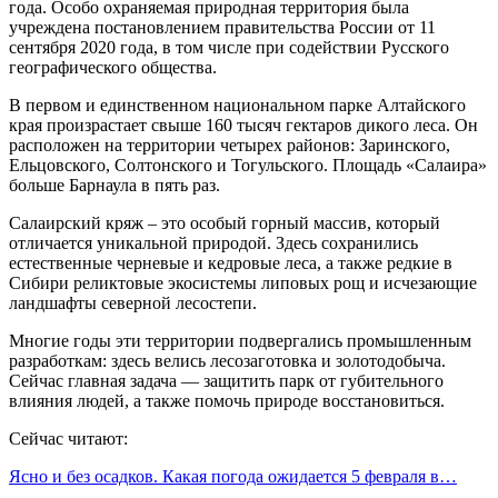
года. Особо охраняемая природная территория была
учреждена постановлением правительства России от 11
сентября 2020 года, в том числе при содействии Русского
географического общества.
В первом и единственном национальном парке Алтайского
края произрастает свыше 160 тысяч гектаров дикого леса. Он
расположен на территории четырех районов: Заринского,
Ельцовского, Солтонского и Тогульского. Площадь «Салаира»
больше Барнаула в пять раз.
Салаирский кряж – это особый горный массив, который
отличается уникальной природой. Здесь сохранились
естественные черневые и кедровые леса, а также редкие в
Сибири реликтовые экосистемы липовых рощ и исчезающие
ландшафты северной лесостепи.
Многие годы эти территории подвергались промышленным
разработкам: здесь велись лесозаготовка и золотодобыча.
Сейчас главная задача ― защитить парк от губительного
влияния людей, а также помочь природе восстановиться.
Сейчас читают:
Ясно и без осадков. Какая погода ожидается 5 февраля в…