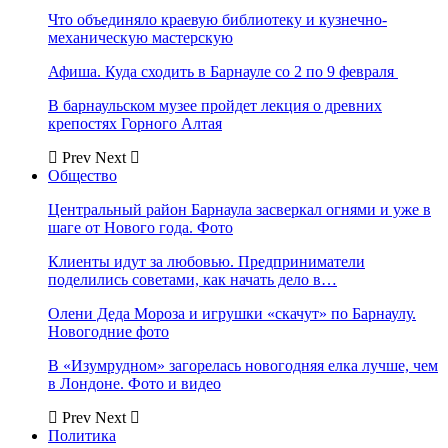
Что объединяло краевую библиотеку и кузнечно-
механическую мастерскую
Афиша. Куда сходить в Барнауле со 2 по 9 февраля
В барнаульском музее пройдет лекция о древних
крепостях Горного Алтая
Prev
Next
Общество
Центральный район Барнаула засверкал огнями и уже в
шаге от Нового года. Фото
Клиенты идут за любовью. Предприниматели
поделились советами, как начать дело в…
Олени Деда Мороза и игрушки «скачут» по Барнаулу.
Новогодние фото
В «Изумрудном» загорелась новогодняя елка лучше, чем
в Лондоне. Фото и видео
Prev
Next
Политика