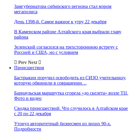
Замгубернатора сибирского региона стал мэром
мегаполиса
День 1398-й. Самое важное к утру 22 декабря
В Каменском районе Алтайского края выбрали главу
района
Зеленский согласился на трехстороннюю встречу с
Россией и США, но с условием
Prev
Next
Происшествия
Бастрыкин поручил освободить из СИЗО учительницу,
которую обвинили в совращении…
Барнаульская маршрутка сгорела «до скелета» возле ТЦ.
Фото и видео
Сводка происшествий. Что случилось в Алтайском крае
с 20 по 22 декабря
Утонул авторитетный бизнесмен из лихих 90-х.
Подробности