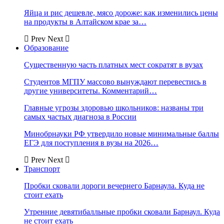
Яйца и рис дешевле, мясо дороже: как изменились цены
на продукты в Алтайском крае за…
Prev
Next
Образование
Существенную часть платных мест сократят в вузах
Студентов МГПУ массово вынуждают перевестись в
другие университеты. Комментарий…
Главные угрозы здоровью школьников: названы три
самых частых диагноза в России
Минобрнауки РФ утвердило новые минимальные баллы
ЕГЭ для поступления в вузы на 2026…
Prev
Next
Транспорт
Пробки сковали дороги вечернего Барнаула. Куда не
стоит ехать
Утренние девятибалльные пробки сковали Барнаул. Куда
не стоит ехать