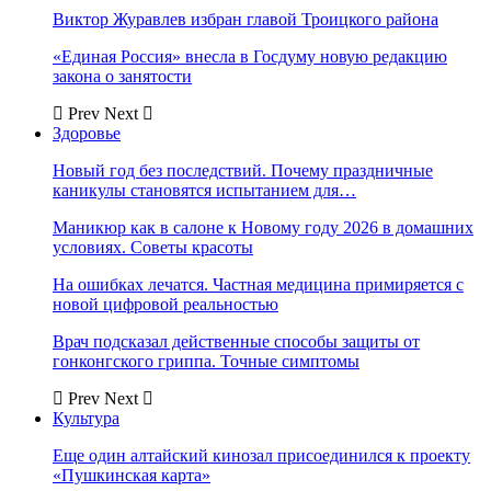
Виктор Журавлев избран главой Троицкого района
«Единая Россия» внесла в Госдуму новую редакцию
закона о занятости
Prev
Next
Здоровье
Новый год без последствий. Почему праздничные
каникулы становятся испытанием для…
Маникюр как в салоне к Новому году 2026 в домашних
условиях. Советы красоты
На ошибках лечатся. Частная медицина примиряется с
новой цифровой реальностью
Врач подсказал действенные способы защиты от
гонконгского гриппа. Точные симптомы
Prev
Next
Культура
Еще один алтайский кинозал присоединился к проекту
«Пушкинская карта»