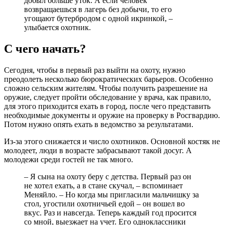
добыл больше уток. А если человек
возвращаешься в лагерь без добычи, то его
угощают бутербродом с одной икринкой, –
улыбается охотник.
С чего начать?
Сегодня, чтобы в первый раз выйти на охоту, нужно
преодолеть несколько бюрократических барьеров. Особенно
сложно сельским жителям. Чтобы получить разрешение на
оружие, следует пройти обследование у врача, как правило,
для этого приходится ехать в город, после чего представить
необходимые документы и оружие на проверку в Росгвардию.
Потом нужно опять ехать в ведомство за результатами.
Из-за этого снижается и число охотников. Основной костяк не
молодеет, люди в возрасте забрасывают такой досуг. А
молодежи среди гостей не так много.
– Я сына на охоту беру с детства. Первый раз он
не хотел ехать, а в стане скучал, – вспоминает
Меняйло. – Но когда мы пригласили мальчишку за
стол, угостили охотничьей едой – он вошел во
вкус. Раз и навсегда. Теперь каждый год просится
со мной, выезжает на учет. Его одноклассники