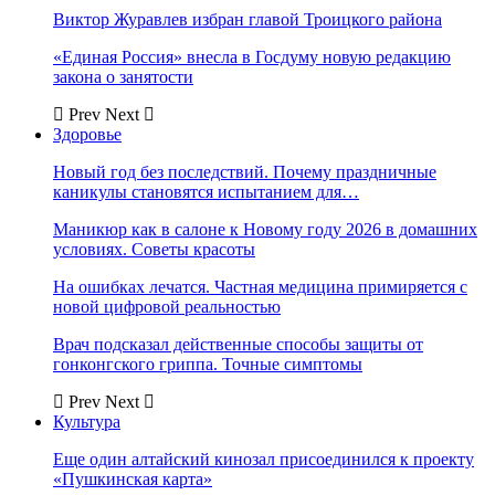
Виктор Журавлев избран главой Троицкого района
«Единая Россия» внесла в Госдуму новую редакцию
закона о занятости
Prev
Next
Здоровье
Новый год без последствий. Почему праздничные
каникулы становятся испытанием для…
Маникюр как в салоне к Новому году 2026 в домашних
условиях. Советы красоты
На ошибках лечатся. Частная медицина примиряется с
новой цифровой реальностью
Врач подсказал действенные способы защиты от
гонконгского гриппа. Точные симптомы
Prev
Next
Культура
Еще один алтайский кинозал присоединился к проекту
«Пушкинская карта»