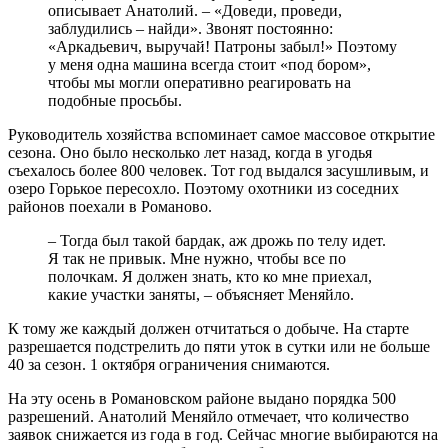
описывает Анатолий. – «Доведи, проведи,
заблудились – найди». Звонят постоянно:
«Аркадьевич, выручай! Патроны забыл!» Поэтому
у меня одна машина всегда стоит «под бором»,
чтобы мы могли оперативно реагировать на
подобные просьбы.
Руководитель хозяйства вспоминает самое массовое открытие
сезона. Оно было несколько лет назад, когда в угодья
съехалось более 800 человек. Тот год выдался засушливым, и
озеро Горькое пересохло. Поэтому охотники из соседних
районов поехали в Романово.
– Тогда был такой бардак, аж дрожь по телу идет.
Я так не привык. Мне нужно, чтобы все по
полочкам. Я должен знать, кто ко мне приехал,
какие участки заняты, – объясняет Меняйло.
К тому же каждый должен отчитаться о добыче. На старте
разрешается подстрелить до пяти уток в сутки или не больше
40 за сезон. 1 октября ограничения снимаются.
На эту осень в Романовском районе выдано порядка 500
разрешений. Анатолий Меняйло отмечает, что количество
заявок снижается из года в год. Сейчас многие выбираются на