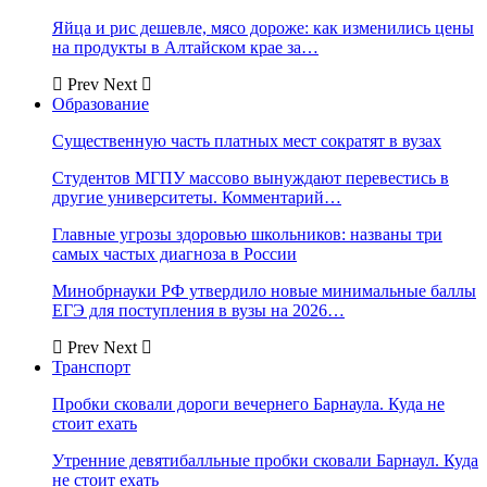
Яйца и рис дешевле, мясо дороже: как изменились цены
на продукты в Алтайском крае за…
Prev
Next
Образование
Существенную часть платных мест сократят в вузах
Студентов МГПУ массово вынуждают перевестись в
другие университеты. Комментарий…
Главные угрозы здоровью школьников: названы три
самых частых диагноза в России
Минобрнауки РФ утвердило новые минимальные баллы
ЕГЭ для поступления в вузы на 2026…
Prev
Next
Транспорт
Пробки сковали дороги вечернего Барнаула. Куда не
стоит ехать
Утренние девятибалльные пробки сковали Барнаул. Куда
не стоит ехать