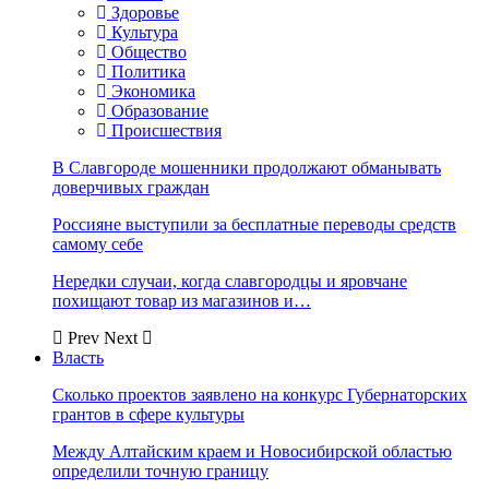
Здоровье
Культура
Общество
Политика
Экономика
Образование
Происшествия
В Славгороде мошенники продолжают обманывать
доверчивых граждан
Россияне выступили за бесплатные переводы средств
самому себе
Нередки случаи, когда славгородцы и яровчане
похищают товар из магазинов и…
Prev
Next
Власть
Сколько проектов заявлено на конкурс Губернаторских
грантов в сфере культуры
Между Алтайским краем и Новосибирской областью
определили точную границу