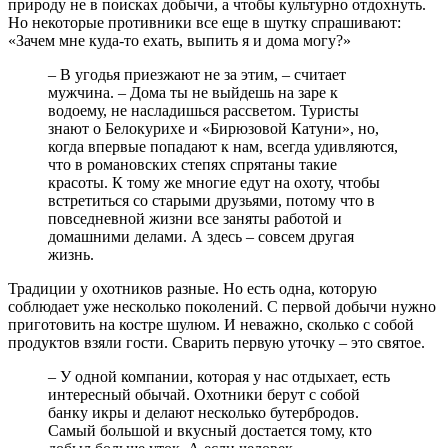
природу не в поисках добычи, а чтобы культурно отдохнуть.
Но некоторые противники все еще в шутку спрашивают:
«Зачем мне куда-то ехать, выпить я и дома могу?»
– В угодья приезжают не за этим, – считает
мужчина. – Дома ты не выйдешь на заре к
водоему, не насладишься рассветом. Туристы
знают о Белокурихе и «Бирюзовой Катуни», но,
когда впервые попадают к нам, всегда удивляются,
что в романовских степях спрятаны такие
красоты. К тому же многие едут на охоту, чтобы
встретиться со старыми друзьями, потому что в
повседневной жизни все заняты работой и
домашними делами. А здесь – совсем другая
жизнь.
Традиции у охотников разные. Но есть одна, которую
соблюдает уже несколько поколений. С первой добычи нужно
приготовить на костре шулюм. И неважно, сколько с собой
продуктов взяли гости. Сварить первую уточку – это святое.
– У одной компании, которая у нас отдыхает, есть
интересный обычай. Охотники берут с собой
банку икры и делают несколько бутербродов.
Самый большой и вкусный достается тому, кто