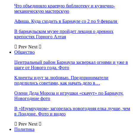
Что объединяло краевую библиотеку и кузнечно-
механическую мастерскую
Афиша. Куда сходить в Барнауле со 2 по 9 февраля
В барнаульском музее пройдет лекция о древних
крепостях Горного Алтая
Prev
Next
Общество
Центральный район Барнаула засверкал огнями и уже в
шаге от Нового года. Фото
Клиенты идут за любовью. Предприниматели
поделились советами, как начать дело в…
Олени Деда Мороза и игрушки «скачут» по Барнаулу.
Новогодние фото
В «Изумрудном» загорелась новогодняя елка лучше, чем
в Лондоне. Фото и видео
Prev
Next
Политика