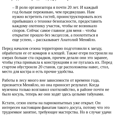
– В роли организатора я почти 20 лет. И каждый
год больше переживаю, чем предвкушаю. Нам
нужно встретить гостей, проинструктировать всех
прибывших о технике безопасности, предоставить
каждому охотнику участок, чтобы не возникало
споров. Сейчас самое главное для меня – чтобы
открытие прошло без эксцессов, а поохотиться я
еще успею, – рассказывает Анатолий Меняйло.
Перед началом сезона территорию подготовили к заезду,
обработали ее от комаров и клещей. Также егеря построили на
озерах больше ста скрадков, причем делали они это заранее,
чтобы утка привыкла к конструкциям и не пугалась их. Перед
стартом обустроили 20 станов, где расположены навес, стол,
место для костра и есть прочие удобства.
Работы в лесу много вне зависимости от времени года,
признается Меняйло, но она приносит результат. Когда
мужчина только возглавил охотхозяйство, в районе почти не
было косуль, теперь же они ходят здесь целыми табунами.
Кстати, сезон охоты на парнокопытных уже открыт. Он
интересен настоящим фанатам такого досуга, потому что это
трудоемкое занятие, требующее мастерства. Но в случае удачи