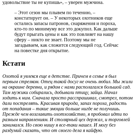
удовольствие ты не купишь», – уверен мужчина.
– Этот сезон мы плывем по течению, –
констатирует он. – У некоторых охотников еще
остались запасы патронов, снаряжения и пороха,
кто-то по минимуму все это докупил. Как дальше
будут прыгать цены и как это повлияет на нашу
сферу – никто не знает. Поэтому мы не
загадываем, как сложится следующий год. Сейчас
на повестке дня открытие.
Кстати
Охотой я увлекся еще в детстве. Причем в семье я был
первым стрелком. Отец такой досуг не очень любил. Мы жили
на окраине деревни, и рядом с нами располагался большой сад.
Там мужики собирались, добывали птицу, зайца. Начал
ходить к ним. Сначала просто расспрашивал, смотрел, потом
дали пострелять. Красивая природа, запах пороха, радость
от попадания – такие эмоции больше нигде не получишь.
Прежде чем возглавить охотхозяйство, я пробовал идти по
разным направлениям. И столярный цех держал, и торговлей
занимался. Но свою нишу я все-таки нашел. И могу без
раздумий сказать, что от своего дела я кайфую.