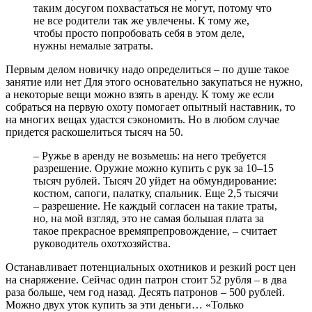
таким досугом похвастаться не могут, потому что
не все родители так же увлечены. К тому же,
чтобы просто попробовать себя в этом деле,
нужны немалые затраты.
Первым делом новичку надо определиться – по душе такое
занятие или нет Для этого основательно закупаться не нужно,
а некоторые вещи можно взять в аренду. К тому же если
собраться на первую охоту помогает опытный наставник, то
на многих вещах удастся сэкономить. Но в любом случае
придется раскошелиться тысяч на 50.
– Ружье в аренду не возьмешь: на него требуется
разрешение. Оружие можно купить с рук за 10–15
тысяч рублей. Тысяч 20 уйдет на обмундирование:
костюм, сапоги, палатку, спальник. Еще 2,5 тысячи
– разрешение. Не каждый согласен на такие траты,
но, на мой взгляд, это не самая большая плата за
такое прекрасное времяпрепровождение, – считает
руководитель охотхозяйства.
Останавливает потенциальных охотников и резкий рост цен
на снаряжение. Сейчас один патрон стоит 52 рубля – в два
раза больше, чем год назад. Десять патронов – 500 рублей.
Можно двух уток купить за эти деньги… «Только