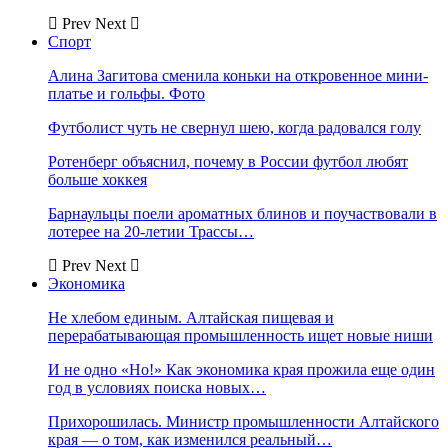
Prev
Next
Спорт
Алина Загитова сменила коньки на откровенное мини-
платье и гольфы. Фото
Футболист чуть не свернул шею, когда радовался голу
Ротенберг объяснил, почему в России футбол любят
больше хоккея
Барнаульцы поели ароматных блинов и поучаствовали в
лотерее на 20-летии Трассы…
Prev
Next
Экономика
Не хлебом единым. Алтайская пищевая и
перерабатывающая промышленность ищет новые ниши
И не одно «Но!» Как экономика края прожила еще один
год в условиях поиска новых…
Прихорошилась. Министр промышленности Алтайского
края — о том, как изменился реальный…