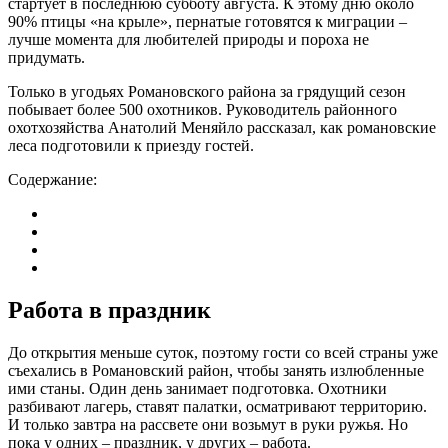
стартует в последнюю субботу августа. К этому дню около
90% птицы «на крыле», пернатые готовятся к миграции –
лучше момента для любителей природы и пороха не
придумать.
Только в угодьях Романовского района за грядущий сезон
побывает более 500 охотников. Руководитель районного
охотхозяйства Анатолий Меняйло рассказал, как романовские
леса подготовили к приезду гостей.
Содержание:
Работа в праздник
До открытия меньше суток, поэтому гости со всей страны уже
съехались в Романовский район, чтобы занять излюбленные
ими станы. Один день занимает подготовка. Охотники
разбивают лагерь, ставят палатки, осматривают территорию.
И только завтра на рассвете они возьмут в руки ружья. Но
пока у одних – праздник, у других – работа.