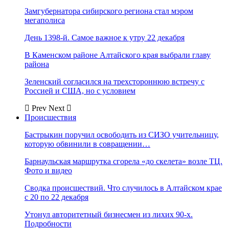
Замгубернатора сибирского региона стал мэром
мегаполиса
День 1398-й. Самое важное к утру 22 декабря
В Каменском районе Алтайского края выбрали главу
района
Зеленский согласился на трехстороннюю встречу с
Россией и США, но с условием
Prev
Next
Происшествия
Бастрыкин поручил освободить из СИЗО учительницу,
которую обвинили в совращении…
Барнаульская маршрутка сгорела «до скелета» возле ТЦ.
Фото и видео
Сводка происшествий. Что случилось в Алтайском крае
с 20 по 22 декабря
Утонул авторитетный бизнесмен из лихих 90-х.
Подробности