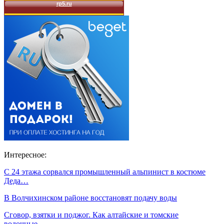
Интересное:
С 24 этажа сорвался промышленный альпинист в костюме
Деда…
В Волчихинском районе восстановят подачу воды
Сговор, взятки и поджог. Как алтайские и томские
водочные…