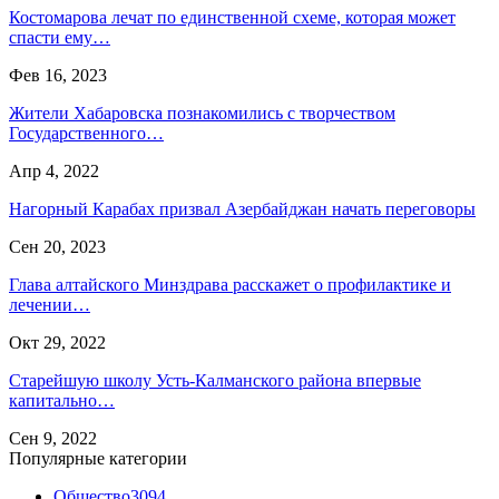
Костомарова лечат по единственной схеме, которая может
спасти ему…
Фев 16, 2023
Жители Хабаровска познакомились с творчеством
Государственного…
Апр 4, 2022
Нагорный Карабах призвал Азербайджан начать переговоры
Сен 20, 2023
Глава алтайского Минздрава расскажет о профилактике и
лечении…
Окт 29, 2022
Старейшую школу Усть-Калманского района впервые
капитально…
Сен 9, 2022
Популярные категории
Общество
3094