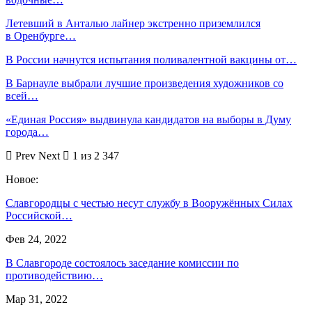
Летевший в Анталью лайнер экстренно приземлился
в Оренбурге…
В России начнутся испытания поливалентной вакцины от…
В Барнауле выбрали лучшие произведения художников со
всей…
«Единая Россия» выдвинула кандидатов на выборы в Думу
города…
Prev
Next
1 из 2 347
Новое:
Славгородцы с честью несут службу в Вооружённых Силах
Российской…
Фев 24, 2022
В Славгороде состоялось заседание комиссии по
противодействию…
Мар 31, 2022