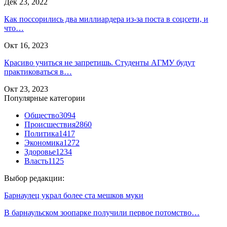
Дек 23, 2022
Как поссорились два миллиардера из-за поста в соцсети, и
что…
Окт 16, 2023
Красиво учиться не запретишь. Студенты АГМУ будут
практиковаться в…
Окт 23, 2023
Популярные категории
Общество
3094
Происшествия
2860
Политика
1417
Экономика
1272
Здоровье
1234
Власть
1125
Выбор редакции:
Барнаулец украл более ста мешков муки
В барнаульском зоопарке получили первое потомство…