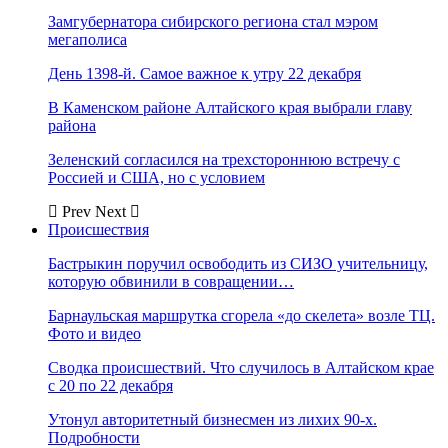
Замгубернатора сибирского региона стал мэром
мегаполиса
День 1398-й. Самое важное к утру 22 декабря
В Каменском районе Алтайского края выбрали главу
района
Зеленский согласился на трехстороннюю встречу с
Россией и США, но с условием
Prev
Next
Происшествия
Бастрыкин поручил освободить из СИЗО учительницу,
которую обвинили в совращении…
Барнаульская маршрутка сгорела «до скелета» возле ТЦ.
Фото и видео
Сводка происшествий. Что случилось в Алтайском крае
с 20 по 22 декабря
Утонул авторитетный бизнесмен из лихих 90-х.
Подробности