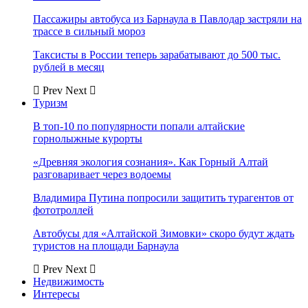
Пассажиры автобуса из Барнаула в Павлодар застряли на
трассе в сильный мороз
Таксисты в России теперь зарабатывают до 500 тыс.
рублей в месяц
Prev
Next
Туризм
В топ-10 по популярности попали алтайские
горнолыжные курорты
«Древняя экология сознания». Как Горный Алтай
разговаривает через водоемы
Владимира Путина попросили защитить турагентов от
фототроллей
Автобусы для «Алтайской Зимовки» скоро будут ждать
туристов на площади Барнаула
Prev
Next
Недвижимость
Интересы