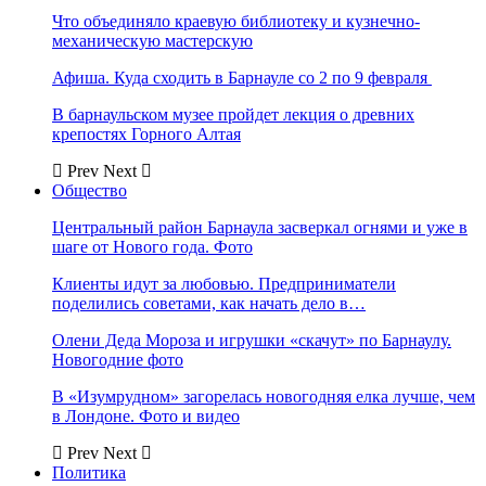
Что объединяло краевую библиотеку и кузнечно-
механическую мастерскую
Афиша. Куда сходить в Барнауле со 2 по 9 февраля
В барнаульском музее пройдет лекция о древних
крепостях Горного Алтая
Prev
Next
Общество
Центральный район Барнаула засверкал огнями и уже в
шаге от Нового года. Фото
Клиенты идут за любовью. Предприниматели
поделились советами, как начать дело в…
Олени Деда Мороза и игрушки «скачут» по Барнаулу.
Новогодние фото
В «Изумрудном» загорелась новогодняя елка лучше, чем
в Лондоне. Фото и видео
Prev
Next
Политика