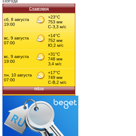
Погода
Славгород