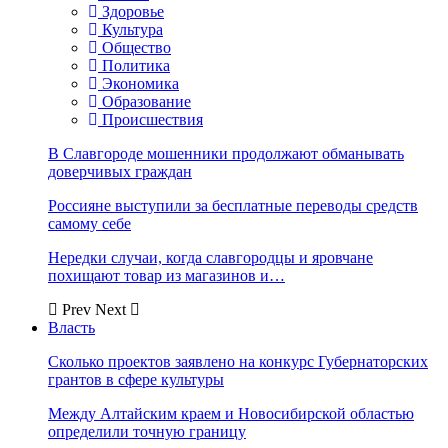
Здоровье
Культура
Общество
Политика
Экономика
Образование
Происшествия
В Славгороде мошенники продолжают обманывать
доверчивых граждан
Россияне выступили за бесплатные переводы средств
самому себе
Нередки случаи, когда славгородцы и яровчане
похищают товар из магазинов и…
Prev
Next
Власть
Сколько проектов заявлено на конкурс Губернаторских
грантов в сфере культуры
Между Алтайским краем и Новосибирской областью
определили точную границу