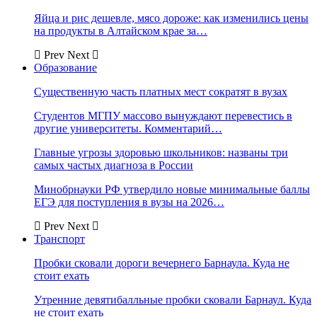
Яйца и рис дешевле, мясо дороже: как изменились цены
на продукты в Алтайском крае за…
Prev
Next
Образование
Существенную часть платных мест сократят в вузах
Студентов МГПУ массово вынуждают перевестись в
другие университеты. Комментарий…
Главные угрозы здоровью школьников: названы три
самых частых диагноза в России
Минобрнауки РФ утвердило новые минимальные баллы
ЕГЭ для поступления в вузы на 2026…
Prev
Next
Транспорт
Пробки сковали дороги вечернего Барнаула. Куда не
стоит ехать
Утренние девятибалльные пробки сковали Барнаул. Куда
не стоит ехать