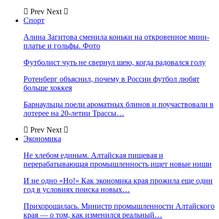
Prev
Next
Спорт
Алина Загитова сменила коньки на откровенное мини-
платье и гольфы. Фото
Футболист чуть не свернул шею, когда радовался голу
Ротенберг объяснил, почему в России футбол любят
больше хоккея
Барнаульцы поели ароматных блинов и поучаствовали в
лотерее на 20-летии Трассы…
Prev
Next
Экономика
Не хлебом единым. Алтайская пищевая и
перерабатывающая промышленность ищет новые ниши
И не одно «Но!» Как экономика края прожила еще один
год в условиях поиска новых…
Прихорошилась. Министр промышленности Алтайского
края — о том, как изменился реальный…