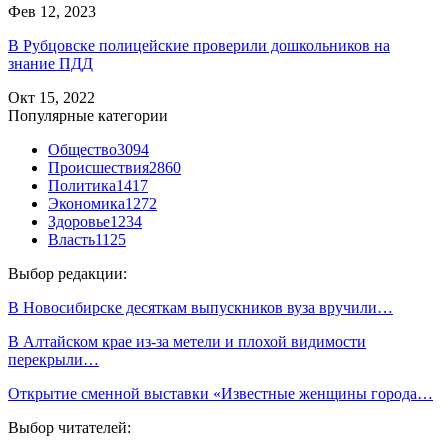
Фев 12, 2023
В Рубцовске полицейские проверили дошкольников на
знание ПДД
Окт 15, 2022
Популярные категории
Общество
3094
Происшествия
2860
Политика
1417
Экономика
1272
Здоровье
1234
Власть
1125
Выбор редакции:
В Новосибирске десяткам выпускников вуза вручили…
В Алтайском крае из-за метели и плохой видимости
перекрыли…
Открытие сменной выставки «Известные женщины города…
Выбор читателей: