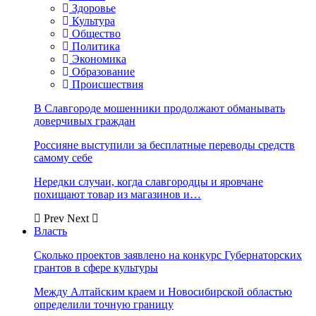
Здоровье
Культура
Общество
Политика
Экономика
Образование
Происшествия
В Славгороде мошенники продолжают обманывать
доверчивых граждан
Россияне выступили за бесплатные переводы средств
самому себе
Нередки случаи, когда славгородцы и яровчане
похищают товар из магазинов и…
Prev
Next
Власть
Сколько проектов заявлено на конкурс Губернаторских
грантов в сфере культуры
Между Алтайским краем и Новосибирской областью
определили точную границу