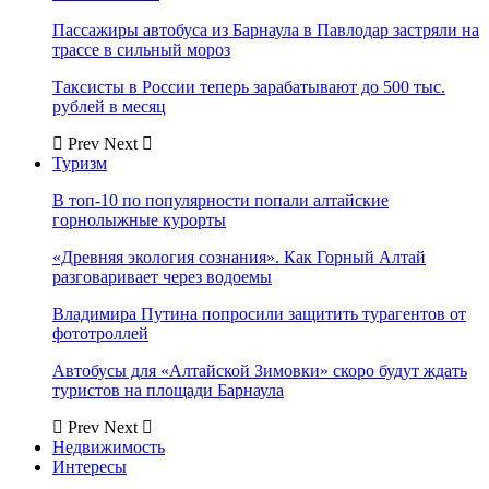
Пассажиры автобуса из Барнаула в Павлодар застряли на
трассе в сильный мороз
Таксисты в России теперь зарабатывают до 500 тыс.
рублей в месяц
Prev
Next
Туризм
В топ-10 по популярности попали алтайские
горнолыжные курорты
«Древняя экология сознания». Как Горный Алтай
разговаривает через водоемы
Владимира Путина попросили защитить турагентов от
фототроллей
Автобусы для «Алтайской Зимовки» скоро будут ждать
туристов на площади Барнаула
Prev
Next
Недвижимость
Интересы