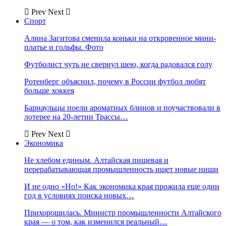
Prev
Next
Спорт
Алина Загитова сменила коньки на откровенное мини-
платье и гольфы. Фото
Футболист чуть не свернул шею, когда радовался голу
Ротенберг объяснил, почему в России футбол любят
больше хоккея
Барнаульцы поели ароматных блинов и поучаствовали в
лотерее на 20-летии Трассы…
Prev
Next
Экономика
Не хлебом единым. Алтайская пищевая и
перерабатывающая промышленность ищет новые ниши
И не одно «Но!» Как экономика края прожила еще один
год в условиях поиска новых…
Прихорошилась. Министр промышленности Алтайского
края — о том, как изменился реальный…