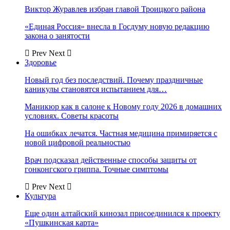
Виктор Журавлев избран главой Троицкого района
«Единая Россия» внесла в Госдуму новую редакцию
закона о занятости
Prev
Next
Здоровье
Новый год без последствий. Почему праздничные
каникулы становятся испытанием для…
Маникюр как в салоне к Новому году 2026 в домашних
условиях. Советы красоты
На ошибках лечатся. Частная медицина примиряется с
новой цифровой реальностью
Врач подсказал действенные способы защиты от
гонконгского гриппа. Точные симптомы
Prev
Next
Культура
Еще один алтайский кинозал присоединился к проекту
«Пушкинская карта»