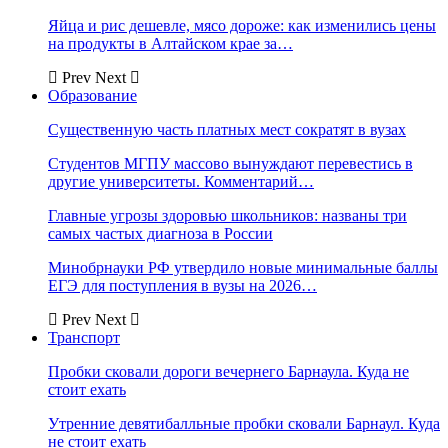
Яйца и рис дешевле, мясо дороже: как изменились цены
на продукты в Алтайском крае за…
Prev
Next
Образование
Существенную часть платных мест сократят в вузах
Студентов МГПУ массово вынуждают перевестись в
другие университеты. Комментарий…
Главные угрозы здоровью школьников: названы три
самых частых диагноза в России
Минобрнауки РФ утвердило новые минимальные баллы
ЕГЭ для поступления в вузы на 2026…
Prev
Next
Транспорт
Пробки сковали дороги вечернего Барнаула. Куда не
стоит ехать
Утренние девятибалльные пробки сковали Барнаул. Куда
не стоит ехать