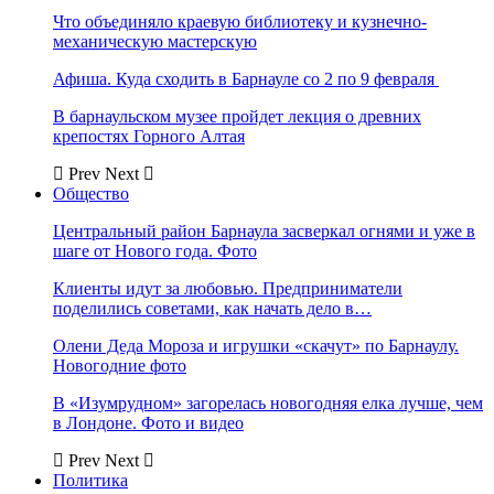
Что объединяло краевую библиотеку и кузнечно-
механическую мастерскую
Афиша. Куда сходить в Барнауле со 2 по 9 февраля
В барнаульском музее пройдет лекция о древних
крепостях Горного Алтая
Prev
Next
Общество
Центральный район Барнаула засверкал огнями и уже в
шаге от Нового года. Фото
Клиенты идут за любовью. Предприниматели
поделились советами, как начать дело в…
Олени Деда Мороза и игрушки «скачут» по Барнаулу.
Новогодние фото
В «Изумрудном» загорелась новогодняя елка лучше, чем
в Лондоне. Фото и видео
Prev
Next
Политика