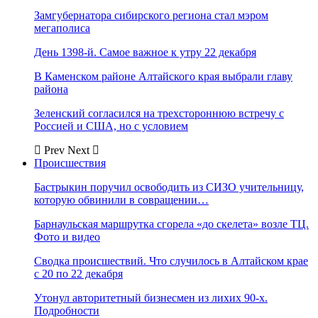
Замгубернатора сибирского региона стал мэром
мегаполиса
День 1398-й. Самое важное к утру 22 декабря
В Каменском районе Алтайского края выбрали главу
района
Зеленский согласился на трехстороннюю встречу с
Россией и США, но с условием
Prev
Next
Происшествия
Бастрыкин поручил освободить из СИЗО учительницу,
которую обвинили в совращении…
Барнаульская маршрутка сгорела «до скелета» возле ТЦ.
Фото и видео
Сводка происшествий. Что случилось в Алтайском крае
с 20 по 22 декабря
Утонул авторитетный бизнесмен из лихих 90-х.
Подробности