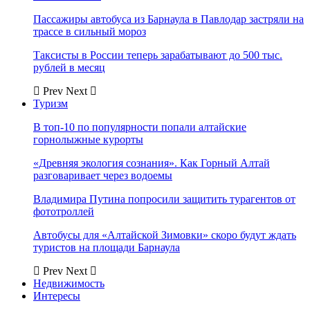
Пассажиры автобуса из Барнаула в Павлодар застряли на
трассе в сильный мороз
Таксисты в России теперь зарабатывают до 500 тыс.
рублей в месяц
Prev
Next
Туризм
В топ-10 по популярности попали алтайские
горнолыжные курорты
«Древняя экология сознания». Как Горный Алтай
разговаривает через водоемы
Владимира Путина попросили защитить турагентов от
фототроллей
Автобусы для «Алтайской Зимовки» скоро будут ждать
туристов на площади Барнаула
Prev
Next
Недвижимость
Интересы