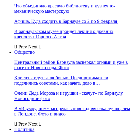
Что объединяло краевую библиотеку и кузнечно-
механическую мастерскую
Афиша. Куда сходить в Барнауле со 2 по 9 февраля
В барнаульском музее пройдет лекция о древних
крепостях Горного Алтая
Prev
Next
Общество
Центральный район Барнаула засверкал огнями и уже в
шаге от Нового года. Фото
Клиенты идут за любовью. Предприниматели
поделились советами, как начать дело в…
Олени Деда Мороза и игрушки «скачут» по Барнаулу.
Новогодние фото
В «Изумрудном» загорелась новогодняя елка лучше, чем
в Лондоне. Фото и видео
Prev
Next
Политика