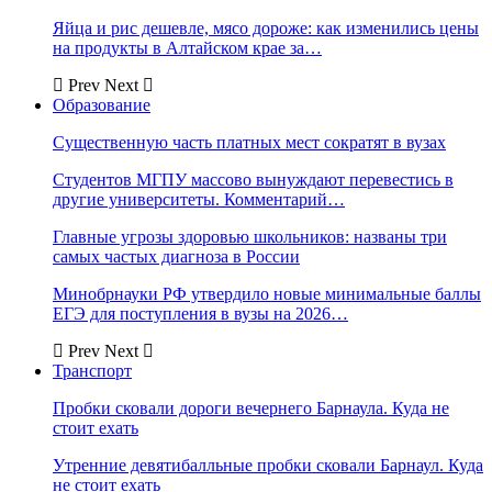
Яйца и рис дешевле, мясо дороже: как изменились цены
на продукты в Алтайском крае за…
Prev
Next
Образование
Существенную часть платных мест сократят в вузах
Студентов МГПУ массово вынуждают перевестись в
другие университеты. Комментарий…
Главные угрозы здоровью школьников: названы три
самых частых диагноза в России
Минобрнауки РФ утвердило новые минимальные баллы
ЕГЭ для поступления в вузы на 2026…
Prev
Next
Транспорт
Пробки сковали дороги вечернего Барнаула. Куда не
стоит ехать
Утренние девятибалльные пробки сковали Барнаул. Куда
не стоит ехать