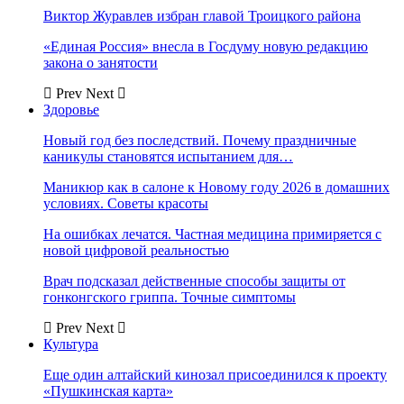
Виктор Журавлев избран главой Троицкого района
«Единая Россия» внесла в Госдуму новую редакцию
закона о занятости
Prev
Next
Здоровье
Новый год без последствий. Почему праздничные
каникулы становятся испытанием для…
Маникюр как в салоне к Новому году 2026 в домашних
условиях. Советы красоты
На ошибках лечатся. Частная медицина примиряется с
новой цифровой реальностью
Врач подсказал действенные способы защиты от
гонконгского гриппа. Точные симптомы
Prev
Next
Культура
Еще один алтайский кинозал присоединился к проекту
«Пушкинская карта»