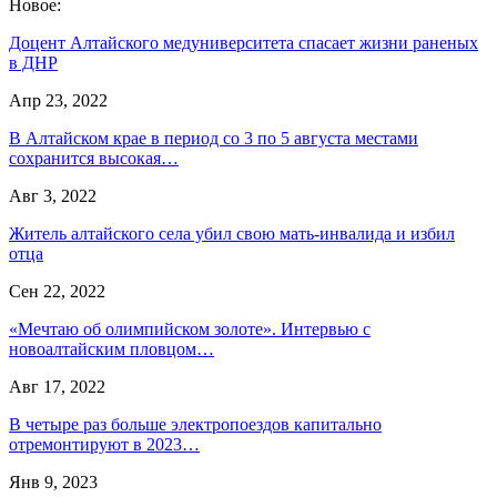
Новое:
Доцент Алтайского медуниверситета спасает жизни раненых
в ДНР
Апр 23, 2022
В Алтайском крае в период со 3 по 5 августа местами
сохранится высокая…
Авг 3, 2022
Житель алтайского села убил свою мать-инвалида и избил
отца
Сен 22, 2022
«Мечтаю об олимпийском золоте». Интервью с
новоалтайским пловцом…
Авг 17, 2022
В четыре раз больше электропоездов капитально
отремонтируют в 2023…
Янв 9, 2023