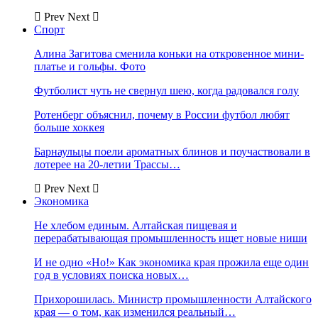
Prev
Next
Спорт
Алина Загитова сменила коньки на откровенное мини-
платье и гольфы. Фото
Футболист чуть не свернул шею, когда радовался голу
Ротенберг объяснил, почему в России футбол любят
больше хоккея
Барнаульцы поели ароматных блинов и поучаствовали в
лотерее на 20-летии Трассы…
Prev
Next
Экономика
Не хлебом единым. Алтайская пищевая и
перерабатывающая промышленность ищет новые ниши
И не одно «Но!» Как экономика края прожила еще один
год в условиях поиска новых…
Прихорошилась. Министр промышленности Алтайского
края — о том, как изменился реальный…