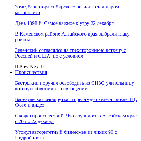
Замгубернатора сибирского региона стал мэром
мегаполиса
День 1398-й. Самое важное к утру 22 декабря
В Каменском районе Алтайского края выбрали главу
района
Зеленский согласился на трехстороннюю встречу с
Россией и США, но с условием
Prev
Next
Происшествия
Бастрыкин поручил освободить из СИЗО учительницу,
которую обвинили в совращении…
Барнаульская маршрутка сгорела «до скелета» возле ТЦ.
Фото и видео
Сводка происшествий. Что случилось в Алтайском крае
с 20 по 22 декабря
Утонул авторитетный бизнесмен из лихих 90-х.
Подробности