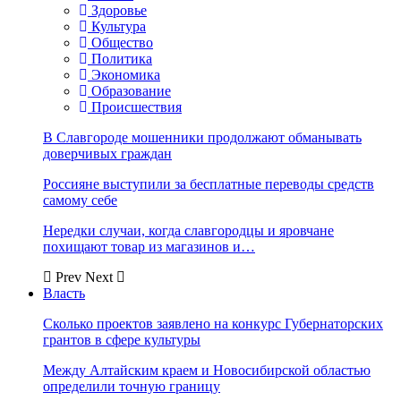
Здоровье
Культура
Общество
Политика
Экономика
Образование
Происшествия
В Славгороде мошенники продолжают обманывать
доверчивых граждан
Россияне выступили за бесплатные переводы средств
самому себе
Нередки случаи, когда славгородцы и яровчане
похищают товар из магазинов и…
Prev
Next
Власть
Сколько проектов заявлено на конкурс Губернаторских
грантов в сфере культуры
Между Алтайским краем и Новосибирской областью
определили точную границу