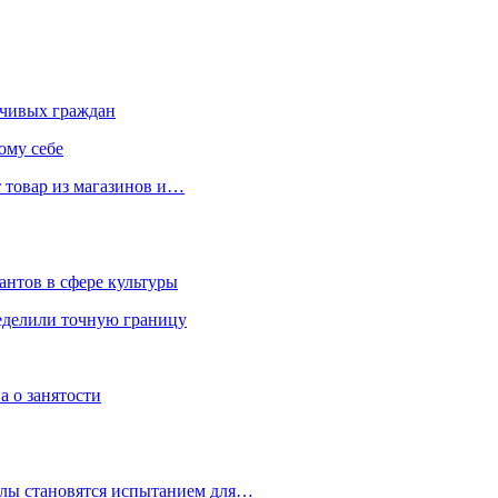
чивых граждан
ому себе
 товар из магазинов и…
антов в сфере культуры
еделили точную границу
а о занятости
улы становятся испытанием для…