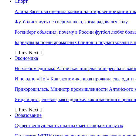
Спорт
Алина Загитова сменила коньки на откровенное мини-пл
Футболист чуть не свернул шею, когда радовался голу
Ротенберг объяснил, почему в России футбол любят боль
Барнаульцы поели ароматных блинов и поучаствовали в 
Prev
Next
Экономика
Не хлебом единым. Алтайская пищевая и перерабатыва
И не одно «Но!» Как экономика края прожила еще один 
Прихорошилась. Министр промышленности Алтайского к
Яйца и рис дешевле, мясо дороже: как изменились цены 
Prev
Next
Образование
Существенную часть платных мест сократят в вузах
Студентов МГПУ массово вынуждают перевестись в дру