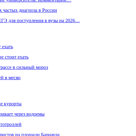
 частых диагноза в России
ГЭ для поступления в вузы на 2026…
 ехать
е стоит ехать
трассе в сильный мороз
ей в месяц
ые курорты
ривает через водоемы
ототроллей
ристов на площади Барнаула