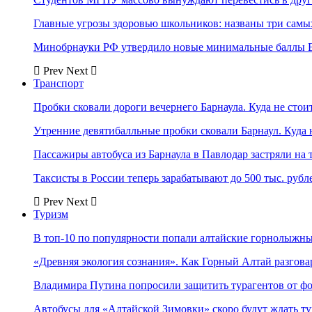
Главные угрозы здоровью школьников: названы три самых
Минобрнауки РФ утвердило новые минимальные баллы Е
Prev
Next
Транспорт
Пробки сковали дороги вечернего Барнаула. Куда не стоит
Утренние девятибалльные пробки сковали Барнаул. Куда н
Пассажиры автобуса из Барнаула в Павлодар застряли на 
Таксисты в России теперь зарабатывают до 500 тыс. рубл
Prev
Next
Туризм
В топ-10 по популярности попали алтайские горнолыжн
«Древняя экология сознания». Как Горный Алтай разгова
Владимира Путина попросили защитить турагентов от ф
Автобусы для «Алтайской Зимовки» скоро будут ждать ту