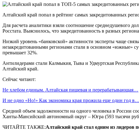
Алтайский край попал в рейтинг самых закредитованных реги
Для расчета аналитики взяли соотношение среднедушевого дол
Росстата. Выяснилось, что закредитованность в разных региона
Низкий уровень «банковской» активности эксперты чаще связыв
незакредитованными регионами стали в основном «южные» суб
превышает 32%.
Антилидерами стали Калмыкия, Тыва и Удмуртская Республика. 
Алтайский край.
Сейчас читают:
Не хлебом единым. Алтайская пищевая и перерабатывающая…
И не одно «Но!» Как экономика края прожила еще один год в
Средний объем задолженности на одного человека в России сос
Ханты-Мансийский автономный округ – Югра (593 тысячи рубел
ЧИТАЙТЕ ТАКЖЕ:
Алтайский край стал одним из лидеров 