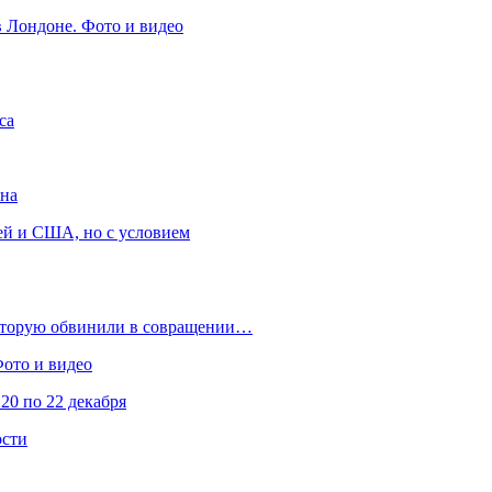
в Лондоне. Фото и видео
са
она
ей и США, но с условием
которую обвинили в совращении…
Фото и видео
20 по 22 декабря
ости