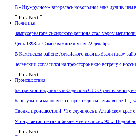
В «Изумрудном» загорелась новогодняя елка лучше, чем 
Prev
Next
Политика
Замгубернатора сибирского региона стал мэром мегаполи
День 1398-й. Самое важное к утру 22 декабря
В Каменском районе Алтайского края выбрали главу рай
Зеленский согласился на трехстороннюю встречу с Росси
Prev
Next
Происшествия
Бастрыкин поручил освободить из СИЗО учительницу, 
Барнаульская маршрутка сгорела «до скелета» возле ТЦ. 
Сводка происшествий. Что случилось в Алтайском крае с 
Утонул авторитетный бизнесмен из лихих 90-х. Подробн
Prev
Next