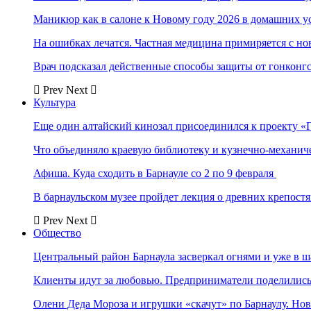
Маникюр как в салоне к Новому году 2026 в домашних у
На ошибках лечатся. Частная медицина примиряется с н
Врач подсказал действенные способы защиты от гонконг
Prev
Next
Культура
Еще один алтайский кинозал присоединился к проекту «
Что объединяло краевую библиотеку и кузнечно-механи
Афиша. Куда сходить в Барнауле со 2 по 9 февраля
В барнаульском музее пройдет лекция о древних крепост
Prev
Next
Общество
Центральный район Барнаула засверкал огнями и уже в ш
Клиенты идут за любовью. Предприниматели поделились 
Олени Деда Мороза и игрушки «скачут» по Барнаулу. Но