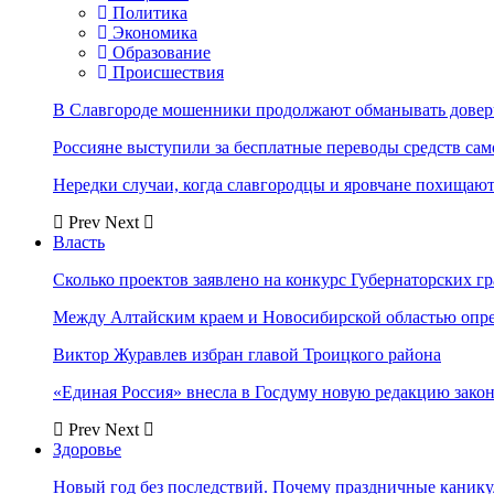
Политика
Экономика
Образование
Происшествия
В Славгороде мошенники продолжают обманывать довер
Россияне выступили за бесплатные переводы средств сам
Нередки случаи, когда славгородцы и яровчане похищают
Prev
Next
Власть
Сколько проектов заявлено на конкурс Губернаторских гр
Между Алтайским краем и Новосибирской областью опр
Виктор Журавлев избран главой Троицкого района
«Единая Россия» внесла в Госдуму новую редакцию закон
Prev
Next
Здоровье
Новый год без последствий. Почему праздничные каник