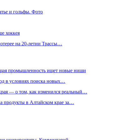
атье и гольфы. Фото
ше хоккея
лотерее на 20-летии Трассы…
ющая промышленность ищет новые ниши
год в условиях поиска новых…
рая — о том, как изменился реальный…
на продукты в Алтайском крае за…
гие университеты. Комментарий…