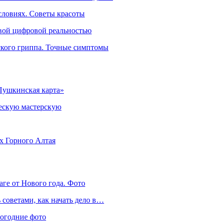
словиях. Советы красоты
овой цифровой реальностью
ского гриппа. Точные симптомы
Пушкинская карта»
ческую мастерскую
ях Горного Алтая
аге от Нового года. Фото
советами, как начать дело в…
вогодние фото