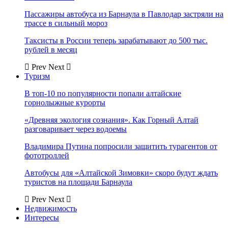
Пассажиры автобуса из Барнаула в Павлодар застряли на
трассе в сильный мороз
Таксисты в России теперь зарабатывают до 500 тыс.
рублей в месяц
Prev
Next
Туризм
В топ-10 по популярности попали алтайские
горнолыжные курорты
«Древняя экология сознания». Как Горный Алтай
разговаривает через водоемы
Владимира Путина попросили защитить турагентов от
фототроллей
Автобусы для «Алтайской Зимовки» скоро будут ждать
туристов на площади Барнаула
Prev
Next
Недвижимость
Интересы