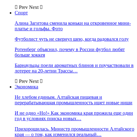
Prev
Next
Спорт
Алина Загитова сменила коньки на откровенное мини-
платье и гольфы. Фото
Футболист чуть не свернул шею, когда радовался голу
Ротенберг объяснил, почему в России футбол любят
больше хоккея
Барнаульцы поели ароматных блинов и поучаствовали в
лотерее на 20-летии Трассы…
Prev
Next
Экономика
Не хлебом единым. Алтайская пищевая и
перерабатывающая промышленность ищет новые ниши
И не одно «Но!» Как экономика края прожила еще один
год в условиях поиска новых…
Прихорошилась. Министр промышленности Алтайского
края — о том, как изменился реальный…