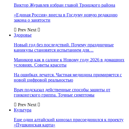
Виктор Журавлев избран главой Троицкого района
«Единая Россия» внесла в Госдуму новую редакцию
закона о занятости
Prev
Next
Здоровье
Новый год без последствий. Почему праздничные
каникулы становятся испытанием для…
Маникюр как в салоне к Новому году 2026 в домашних
условиях. Советы красоты
На ошибках лечатся. Частная медицина примиряется с
новой цифровой реальностью
Врач подсказал действенные способы защиты от
гонконгского гриппа. Точные симптомы
Prev
Next
Культура
Еще один алтайский кинозал присоединился к проекту
«Пушкинская карта»