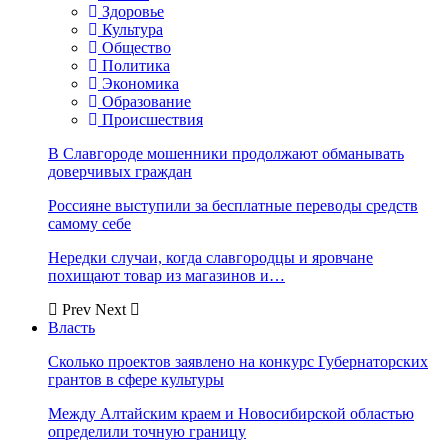
Здоровье
Культура
Общество
Политика
Экономика
Образование
Происшествия
В Славгороде мошенники продолжают обманывать
доверчивых граждан
Россияне выступили за бесплатные переводы средств
самому себе
Нередки случаи, когда славгородцы и яровчане
похищают товар из магазинов и…
Prev
Next
Власть
Сколько проектов заявлено на конкурс Губернаторских
грантов в сфере культуры
Между Алтайским краем и Новосибирской областью
определили точную границу