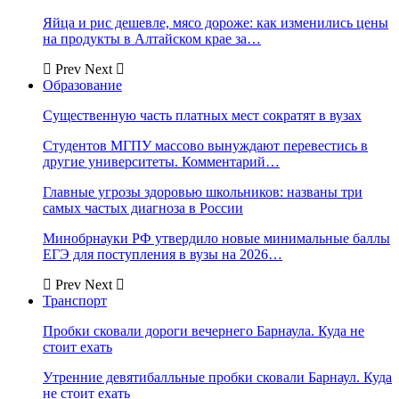
Яйца и рис дешевле, мясо дороже: как изменились цены
на продукты в Алтайском крае за…
Prev
Next
Образование
Существенную часть платных мест сократят в вузах
Студентов МГПУ массово вынуждают перевестись в
другие университеты. Комментарий…
Главные угрозы здоровью школьников: названы три
самых частых диагноза в России
Минобрнауки РФ утвердило новые минимальные баллы
ЕГЭ для поступления в вузы на 2026…
Prev
Next
Транспорт
Пробки сковали дороги вечернего Барнаула. Куда не
стоит ехать
Утренние девятибалльные пробки сковали Барнаул. Куда
не стоит ехать