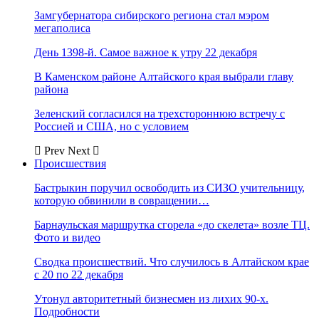
Замгубернатора сибирского региона стал мэром
мегаполиса
День 1398-й. Самое важное к утру 22 декабря
В Каменском районе Алтайского края выбрали главу
района
Зеленский согласился на трехстороннюю встречу с
Россией и США, но с условием
Prev
Next
Происшествия
Бастрыкин поручил освободить из СИЗО учительницу,
которую обвинили в совращении…
Барнаульская маршрутка сгорела «до скелета» возле ТЦ.
Фото и видео
Сводка происшествий. Что случилось в Алтайском крае
с 20 по 22 декабря
Утонул авторитетный бизнесмен из лихих 90-х.
Подробности