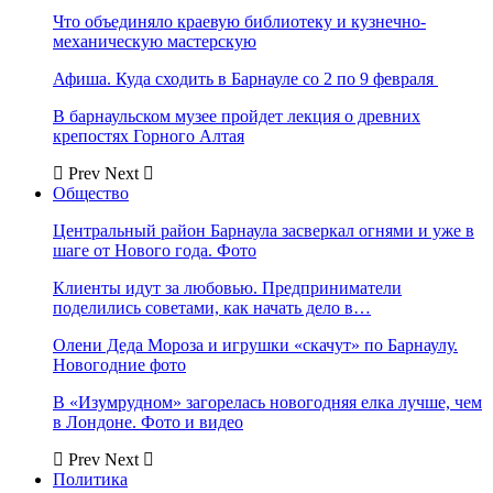
Что объединяло краевую библиотеку и кузнечно-
механическую мастерскую
Афиша. Куда сходить в Барнауле со 2 по 9 февраля
В барнаульском музее пройдет лекция о древних
крепостях Горного Алтая
Prev
Next
Общество
Центральный район Барнаула засверкал огнями и уже в
шаге от Нового года. Фото
Клиенты идут за любовью. Предприниматели
поделились советами, как начать дело в…
Олени Деда Мороза и игрушки «скачут» по Барнаулу.
Новогодние фото
В «Изумрудном» загорелась новогодняя елка лучше, чем
в Лондоне. Фото и видео
Prev
Next
Политика