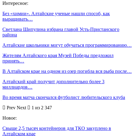
Интересное:
Без «химии». Алтайские ученые нашли способ, как
выращивать…
Светлана Шипулина избрана главой Усть-Пристанского
района
Алтайские школьники могут обучаться программированию…
Жителям Алтайского края Музей Победы предложил
принять…
В Алтайском крае на одном из озер погибла вся рыба после…
Алтайский край получит дополнительно более 3
миллиардов…
Во время матча скончался футболист любительского клуба
Prev
Next
1 из 2 347
Новое:
Свыше 2,5 тысяч контейнеров для ТКО закуплено в
Алтайском крае