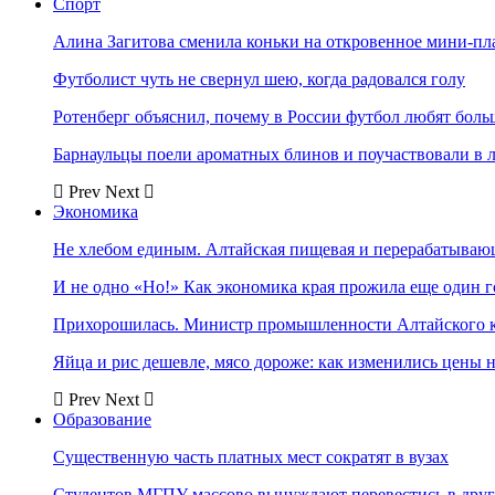
Спорт
Алина Загитова сменила коньки на откровенное мини-пл
Футболист чуть не свернул шею, когда радовался голу
Ротенберг объяснил, почему в России футбол любят боль
Барнаульцы поели ароматных блинов и поучаствовали в 
Prev
Next
Экономика
Не хлебом единым. Алтайская пищевая и перерабатыва
И не одно «Но!» Как экономика края прожила еще один 
Прихорошилась. Министр промышленности Алтайского к
Яйца и рис дешевле, мясо дороже: как изменились цены 
Prev
Next
Образование
Существенную часть платных мест сократят в вузах
Студентов МГПУ массово вынуждают перевестись в дру