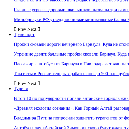
Главные угрозы здоровью школьников: названы три самых
Минобрнауки РФ утвердило новые минимальные баллы Е
Prev
Next
Транспорт
Пробки сковали дороги вечернего Барнаула. Куда не стоит
Утренние девятибалльные пробки сковали Барнаул. Куда н
Пассажиры автобуса из Барнаула в Павлодар застряли на 
Таксисты в России теперь зарабатывают до 500 тыс. рубл
Prev
Next
Туризм
В топ-10 по популярности попали алтайские горнолыжн
«Древняя экология сознания». Как Горный Алтай разгова
Владимира Путина попросили защитить турагентов от ф
Автобусы для «Алтайской Зимовки» скоро будут ждать ту