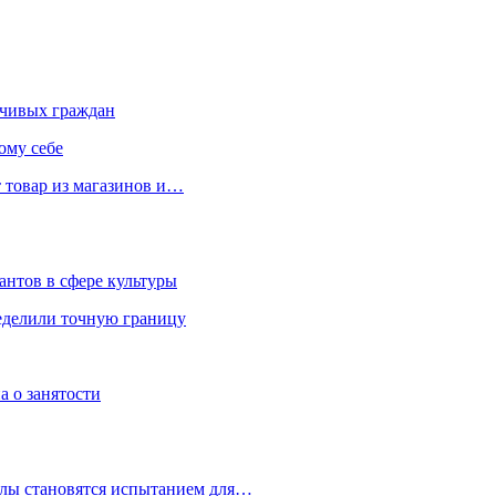
чивых граждан
ому себе
 товар из магазинов и…
антов в сфере культуры
еделили точную границу
а о занятости
улы становятся испытанием для…