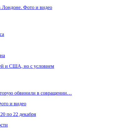
в Лондоне. Фото и видео
са
она
ей и США, но с условием
которую обвинили в совращении…
Фото и видео
20 по 22 декабря
ости