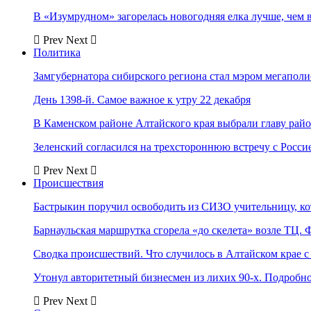
В «Изумрудном» загорелась новогодняя елка лучше, чем 
Prev
Next
Политика
Замгубернатора сибирского региона стал мэром мегаполи
День 1398-й. Самое важное к утру 22 декабря
В Каменском районе Алтайского края выбрали главу рай
Зеленский согласился на трехстороннюю встречу с Росси
Prev
Next
Происшествия
Бастрыкин поручил освободить из СИЗО учительницу, 
Барнаульская маршрутка сгорела «до скелета» возле ТЦ. 
Сводка происшествий. Что случилось в Алтайском крае с 
Утонул авторитетный бизнесмен из лихих 90-х. Подробн
Prev
Next