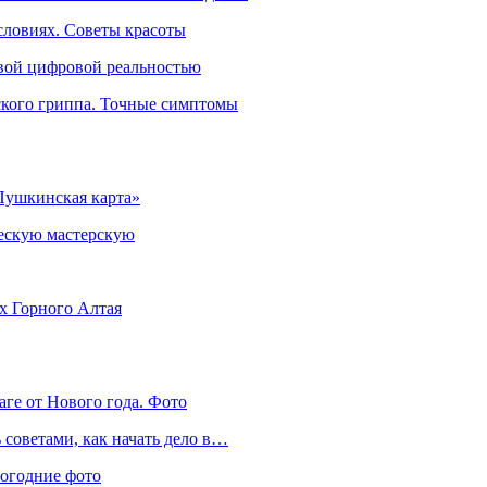
словиях. Советы красоты
овой цифровой реальностью
ского гриппа. Точные симптомы
Пушкинская карта»
ческую мастерскую
ях Горного Алтая
аге от Нового года. Фото
советами, как начать дело в…
вогодние фото