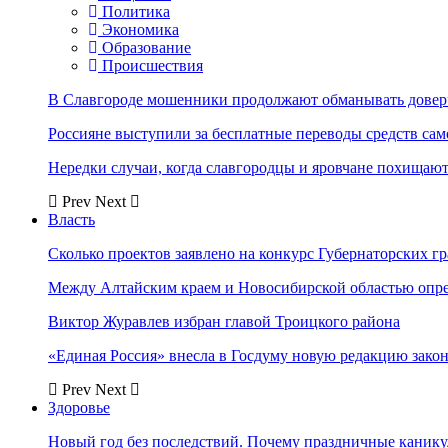
Политика
Экономика
Образование
Происшествия
В Славгороде мошенники продолжают обманывать довер
Россияне выступили за бесплатные переводы средств сам
Нередки случаи, когда славгородцы и яровчане похищают
Prev
Next
Власть
Сколько проектов заявлено на конкурс Губернаторских гр
Между Алтайским краем и Новосибирской областью опр
Виктор Журавлев избран главой Троицкого района
«Единая Россия» внесла в Госдуму новую редакцию закон
Prev
Next
Здоровье
Новый год без последствий. Почему праздничные каник