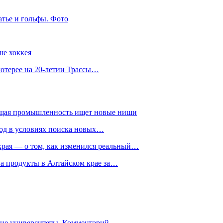
атье и гольфы. Фото
ше хоккея
лотерее на 20-летии Трассы…
ющая промышленность ищет новые ниши
год в условиях поиска новых…
рая — о том, как изменился реальный…
на продукты в Алтайском крае за…
гие университеты. Комментарий…