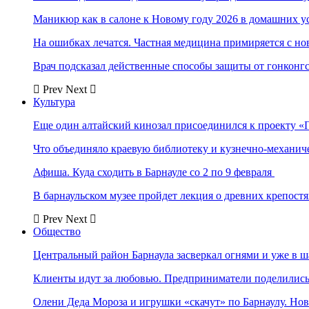
Маникюр как в салоне к Новому году 2026 в домашних у
На ошибках лечатся. Частная медицина примиряется с н
Врач подсказал действенные способы защиты от гонконг
Prev
Next
Культура
Еще один алтайский кинозал присоединился к проекту «
Что объединяло краевую библиотеку и кузнечно-механи
Афиша. Куда сходить в Барнауле со 2 по 9 февраля
В барнаульском музее пройдет лекция о древних крепост
Prev
Next
Общество
Центральный район Барнаула засверкал огнями и уже в ш
Клиенты идут за любовью. Предприниматели поделились 
Олени Деда Мороза и игрушки «скачут» по Барнаулу. Но