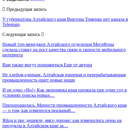
Предыдущая запись
У губернатора Алтайского края Виктора Томенко нет канала в
Telegram
Следующая запись
Новый топ-менеджер Алтайского отделения МегаФона
сделала ставку на рост качества связи и скорости мобильного
интернета
Вам также могут понравиться
Еще от автора
Не хлебом единым. Алтайская пищевая и перерабатывающая
промышленность ищет новые ниши
И не одно «Но!» Как экономика края прожила еще один год в
условиях поиска новых…
Прихорошилась. Министр промышленности Алтайского края
— о том, как изменился реальный…
Яйца и рис дешевле, мясо дороже: как изменились цены на
продукты в Алтайском крае за…