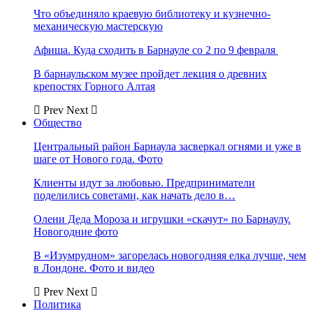
Что объединяло краевую библиотеку и кузнечно-
механическую мастерскую
Афиша. Куда сходить в Барнауле со 2 по 9 февраля
В барнаульском музее пройдет лекция о древних
крепостях Горного Алтая
Prev
Next
Общество
Центральный район Барнаула засверкал огнями и уже в
шаге от Нового года. Фото
Клиенты идут за любовью. Предприниматели
поделились советами, как начать дело в…
Олени Деда Мороза и игрушки «скачут» по Барнаулу.
Новогодние фото
В «Изумрудном» загорелась новогодняя елка лучше, чем
в Лондоне. Фото и видео
Prev
Next
Политика