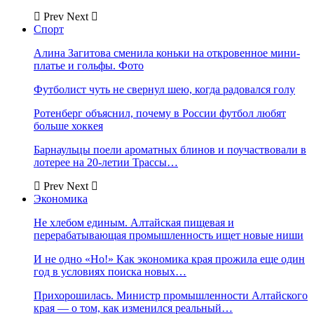
Prev
Next
Спорт
Алина Загитова сменила коньки на откровенное мини-
платье и гольфы. Фото
Футболист чуть не свернул шею, когда радовался голу
Ротенберг объяснил, почему в России футбол любят
больше хоккея
Барнаульцы поели ароматных блинов и поучаствовали в
лотерее на 20-летии Трассы…
Prev
Next
Экономика
Не хлебом единым. Алтайская пищевая и
перерабатывающая промышленность ищет новые ниши
И не одно «Но!» Как экономика края прожила еще один
год в условиях поиска новых…
Прихорошилась. Министр промышленности Алтайского
края — о том, как изменился реальный…