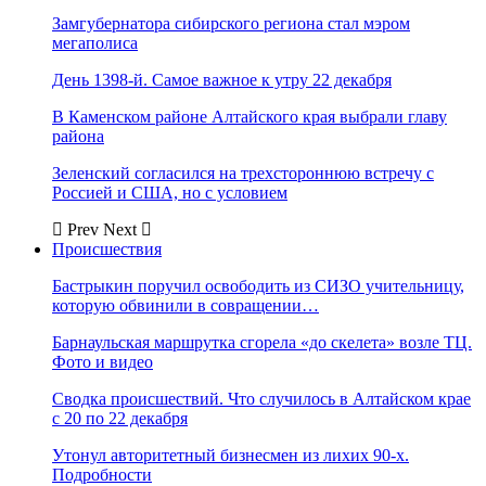
Замгубернатора сибирского региона стал мэром
мегаполиса
День 1398-й. Самое важное к утру 22 декабря
В Каменском районе Алтайского края выбрали главу
района
Зеленский согласился на трехстороннюю встречу с
Россией и США, но с условием
Prev
Next
Происшествия
Бастрыкин поручил освободить из СИЗО учительницу,
которую обвинили в совращении…
Барнаульская маршрутка сгорела «до скелета» возле ТЦ.
Фото и видео
Сводка происшествий. Что случилось в Алтайском крае
с 20 по 22 декабря
Утонул авторитетный бизнесмен из лихих 90-х.
Подробности