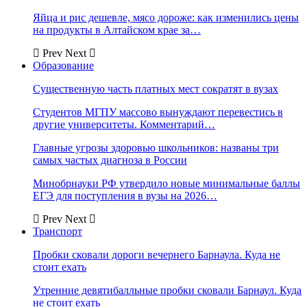
Яйца и рис дешевле, мясо дороже: как изменились цены
на продукты в Алтайском крае за…
Prev
Next
Образование
Существенную часть платных мест сократят в вузах
Студентов МГПУ массово вынуждают перевестись в
другие университеты. Комментарий…
Главные угрозы здоровью школьников: названы три
самых частых диагноза в России
Минобрнауки РФ утвердило новые минимальные баллы
ЕГЭ для поступления в вузы на 2026…
Prev
Next
Транспорт
Пробки сковали дороги вечернего Барнаула. Куда не
стоит ехать
Утренние девятибалльные пробки сковали Барнаул. Куда
не стоит ехать