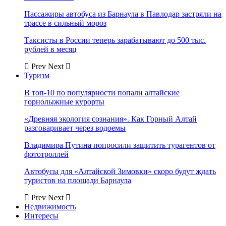
Пассажиры автобуса из Барнаула в Павлодар застряли на
трассе в сильный мороз
Таксисты в России теперь зарабатывают до 500 тыс.
рублей в месяц
Prev
Next
Туризм
В топ-10 по популярности попали алтайские
горнолыжные курорты
«Древняя экология сознания». Как Горный Алтай
разговаривает через водоемы
Владимира Путина попросили защитить турагентов от
фототроллей
Автобусы для «Алтайской Зимовки» скоро будут ждать
туристов на площади Барнаула
Prev
Next
Недвижимость
Интересы