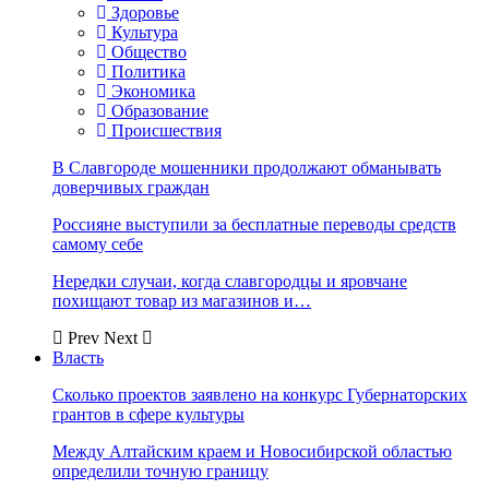
Здоровье
Культура
Общество
Политика
Экономика
Образование
Происшествия
В Славгороде мошенники продолжают обманывать
доверчивых граждан
Россияне выступили за бесплатные переводы средств
самому себе
Нередки случаи, когда славгородцы и яровчане
похищают товар из магазинов и…
Prev
Next
Власть
Сколько проектов заявлено на конкурс Губернаторских
грантов в сфере культуры
Между Алтайским краем и Новосибирской областью
определили точную границу