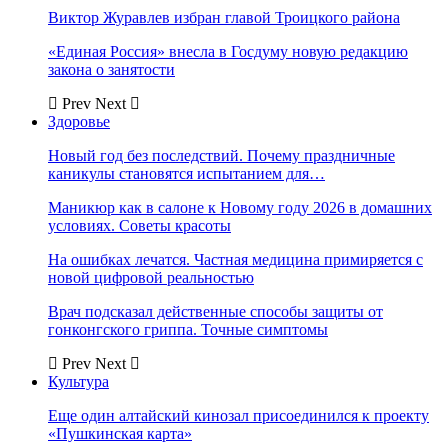
Виктор Журавлев избран главой Троицкого района
«Единая Россия» внесла в Госдуму новую редакцию
закона о занятости
Prev
Next
Здоровье
Новый год без последствий. Почему праздничные
каникулы становятся испытанием для…
Маникюр как в салоне к Новому году 2026 в домашних
условиях. Советы красоты
На ошибках лечатся. Частная медицина примиряется с
новой цифровой реальностью
Врач подсказал действенные способы защиты от
гонконгского гриппа. Точные симптомы
Prev
Next
Культура
Еще один алтайский кинозал присоединился к проекту
«Пушкинская карта»