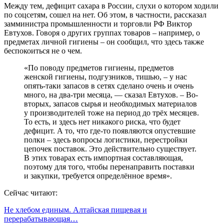
Между тем, дефицит сахара в России, слухи о котором ходили
по соцсетям, сошел на нет. Об этом, в частности, рассказал
замминистра промышленности и торговли РФ Виктор
Евтухов. Говоря о других группах товаров – например, о
предметах личной гигиены – он сообщил, что здесь также
беспокоиться не о чем.
«По поводу предметов гигиены, предметов
женской гигиены, подгузников, тишью, – у нас
опять-таки запасов в сетях сделано очень и очень
много, на два-три месяца, — сказал Евтухов. – Во-
вторых, запасов сырья и необходимых материалов
у производителей тоже на период до трёх месяцев.
То есть, и здесь нет никакого риска, что будет
дефицит. А то, что где-то появляются опустевшие
полки – здесь вопросы логистики, перестройки
цепочек поставок. Это действительно существует.
В этих товарах есть импортная составляющая,
поэтому для того, чтобы перенаправить поставки
и закупки, требуется определённое время».
Сейчас читают:
Не хлебом единым. Алтайская пищевая и
перерабатывающая…