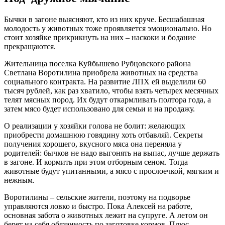
Бычки в загоне выясняют, кто из них круче. Бесшабашная
молодость у животных тоже проявляется эмоционально. Но
стоит хозяйке прикрикнуть на них – наскоки и бодание
прекращаются.
Жительница поселка Куйбышево Рубцовского района
Светлана Воротилина приобрела животных на средства
социального контракта. На развитие ЛПХ ей выделили 60
тысяч рублей, как раз хватило, чтобы взять четырех месячных
телят мясных пород. Их будут откармливать полтора года, а
затем мясо будет использовано для семьи и на продажу.
О реализации у хозяйки голова не болит: желающих
приобрести домашнюю говядину хоть отбавляй. Секреты
получения хорошего, вкусного мяса она переняла у
родителей: бычков не надо выгонять на выпас, лучше держать
в загоне. И кормить при этом отборным сеном. Тогда
животные будут упитанными, а мясо с прослоечкой, мягким и
нежным.
Воротилины – сельские жители, поэтому на подворье
управляются ловко и быстро. Пока Алексей на работе,
основная забота о животных лежит на супруге. А летом он
берет на себя обязанность по заготовке кормов. Плюс