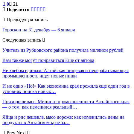
0
21
Поделится
Предыдущая запись
Гороскоп на 31 декабря — 6 января
Следующая запись
Учитель из Рубцовского района получила миллион рублей
Вам также могут понравиться
Еще от автора
Не хлебом единым. Алтайская пищевая и перерабатывающая
промышленность ищет новые ниши
И не одно «Но!» Как экономика края прожила еще один год в
условиях поиска новых…
Прихорошилась. Министр промышленности Алтайского края
— о том, как изменился реальный…
Яйца и рис дешевле, мясо дороже: как изменились цены на
продукты в Алтайском крае за…
Prev
Next