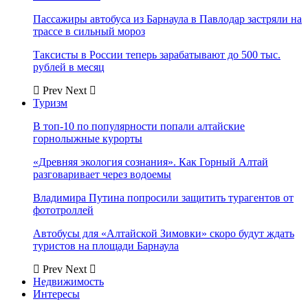
Пассажиры автобуса из Барнаула в Павлодар застряли на
трассе в сильный мороз
Таксисты в России теперь зарабатывают до 500 тыс.
рублей в месяц
Prev
Next
Туризм
В топ-10 по популярности попали алтайские
горнолыжные курорты
«Древняя экология сознания». Как Горный Алтай
разговаривает через водоемы
Владимира Путина попросили защитить турагентов от
фототроллей
Автобусы для «Алтайской Зимовки» скоро будут ждать
туристов на площади Барнаула
Prev
Next
Недвижимость
Интересы