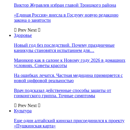
Виктор Журавлев избран главой Троицкого района
«Единая Россия» внесла в Госдуму новую редакцию
закона о занятости
Prev
Next
Здоровье
Новый год без последствий. Почему праздничные
каникулы становятся испытанием для…
Маникюр как в салоне к Новому году 2026 в домашних
условиях. Советы красоты
На ошибках лечатся. Частная медицина примиряется с
новой цифровой реальностью
Врач подсказал действенные способы защиты от
гонконгского гриппа. Точные симптомы
Prev
Next
Культура
Еще один алтайский кинозал присоединился к проекту
«Пушкинская карта»