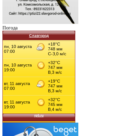
Погода
Славгород