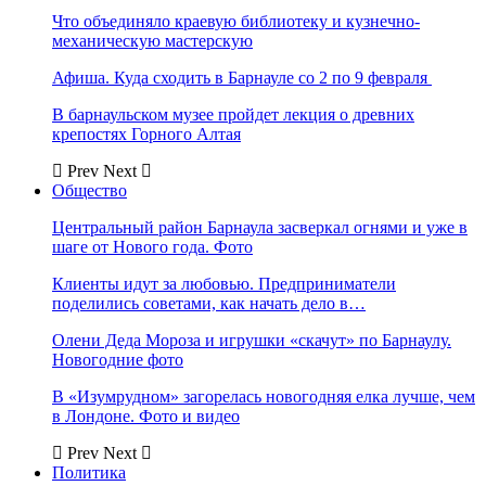
Что объединяло краевую библиотеку и кузнечно-
механическую мастерскую
Афиша. Куда сходить в Барнауле со 2 по 9 февраля
В барнаульском музее пройдет лекция о древних
крепостях Горного Алтая
Prev
Next
Общество
Центральный район Барнаула засверкал огнями и уже в
шаге от Нового года. Фото
Клиенты идут за любовью. Предприниматели
поделились советами, как начать дело в…
Олени Деда Мороза и игрушки «скачут» по Барнаулу.
Новогодние фото
В «Изумрудном» загорелась новогодняя елка лучше, чем
в Лондоне. Фото и видео
Prev
Next
Политика