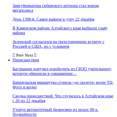
Замгубернатора сибирского региона стал мэром
мегаполиса
День 1398-й. Самое важное к утру 22 декабря
В Каменском районе Алтайского края выбрали главу
района
Зеленский согласился на трехстороннюю встречу с
Россией и США, но с условием
Prev
Next
Происшествия
Бастрыкин поручил освободить из СИЗО учительницу,
которую обвинили в совращении…
Барнаульская маршрутка сгорела «до скелета» возле ТЦ.
Фото и видео
Сводка происшествий. Что случилось в Алтайском крае
с 20 по 22 декабря
Утонул авторитетный бизнесмен из лихих 90-х.
Подробности