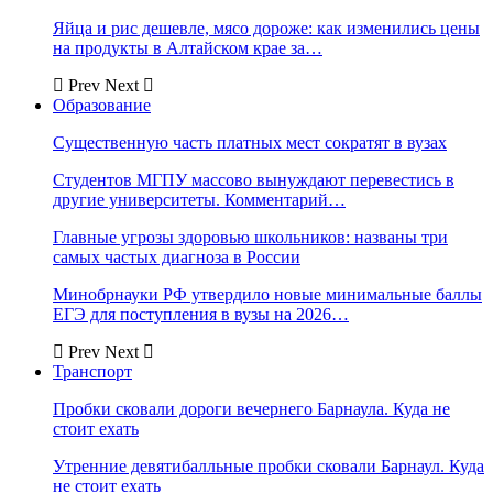
Яйца и рис дешевле, мясо дороже: как изменились цены
на продукты в Алтайском крае за…
Prev
Next
Образование
Существенную часть платных мест сократят в вузах
Студентов МГПУ массово вынуждают перевестись в
другие университеты. Комментарий…
Главные угрозы здоровью школьников: названы три
самых частых диагноза в России
Минобрнауки РФ утвердило новые минимальные баллы
ЕГЭ для поступления в вузы на 2026…
Prev
Next
Транспорт
Пробки сковали дороги вечернего Барнаула. Куда не
стоит ехать
Утренние девятибалльные пробки сковали Барнаул. Куда
не стоит ехать