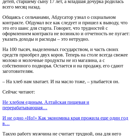
детей, старшему сыну 17 лет, а младшая дочурка родилась
всего месяц назад.
Общаясь с сельчанами, Абдусатор узнал о социальном
контракте. Обдумал все как следует и пришел к выводу, что
это его шанс для старта. Говорит, что трудностей с
оформлением контракта не возникло и отчетность не пугает:
указать доходы и расходы – это нетрудно.
На 100 тысяч, выделенных государством, и часть своих
средств приобрел двух коров. Теперь на столе всегда свежее
молоко и молочные продукты не из магазина, а с
собственного подворья. Остается и на продажу, его сдают
заготовителям.
– На хлеб нам хватает. И на масло тоже, – улыбается он.
Сейчас читают:
Не хлебом единым. Алтайская пищевая и
перерабатывающая…
И не одно «Но!» Как экономика края прожила еще один год
в…
Такую работу мужчина не считает трудной, она для него