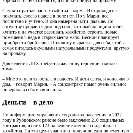
корова и телочка отелятся, излишки пойдут на продажу.
Самая затратная часть хозяйства – корма. Их приходится
покупать, своего надела в поле нет. Но у Марии все
посчитано и учтено. И она намерена идти дальше. По
соседству продается дом под снос, который женщина хочет
купить и на участке развивать хозяйство, строить новые
помещения, ведь в старых места мало. Весной планирует
приобрести бройлеров. Половину вырастит для себя, чтобы
семья питалась вкусными натуральными продуктами, другую
на продажу.
Для ведения ЛПХ требуется желание, терпение и много
труда.
– Мне это не в тягость, а в радость. И дети сыты, и копеечка в
дом, – говорит Мария. – А соцконтракт помог очень сильно:
поверила в себя и свои силы.
Деньги – в дело
По информации управления соцзащиты населения, в 2022
году в Рубцовском районе было заключено 210 социальных
контрактов, из них 123 на ведение личного подсобного
хозяйства. На эти цели участники получили единовременную