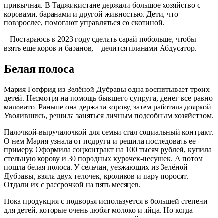
привычная. В Таджикистане держали большое хозяйство с
коровами, баранами и другой живностью. Дети, что
повзрослее, помогают управляться со скотиной.
– Постараюсь в 2023 году сделать сарай побольше, чтобы
взять еще коров и баранов, – делится планами Абдусатор.
Белая полоса
Мария Готфрид из Зелёной Дубравы одна воспитывает троих
детей. Несмотря на помощь бывшего супруга, денег все равно
маловато. Раньше она держала корову, затем работала дояркой.
Уволившись, решила заняться личным подсобным хозяйством.
Палочкой-выручалочкой для семьи стал социальный контракт.
О нем Мария узнала от подруги и решила последовать ее
примеру. Оформила соцконтракт на 100 тысяч рублей, купила
стельную корову и 30 породных курочек-несушек. А потом
пошла белая полоса. У сельчан, уезжающих из Зелёной
Дубравы, взяла двух телочек, кроликов и пару поросят.
Отдали их с рассрочкой на пять месяцев.
Пока продукция с подворья используется в большей степени
для детей, которые очень любят молоко и яйца. Но когда