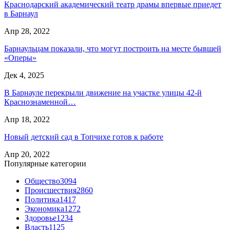
Краснодарский академический театр драмы впервые приедет
в Барнаул
Апр 28, 2022
Барнаульцам показали, что могут построить на месте бывшей
«Оперы»
Дек 4, 2025
В Барнауле перекрыли движение на участке улицы 42-й
Краснознаменной…
Апр 18, 2022
Новый детский сад в Топчихе готов к работе
Апр 20, 2022
Популярные категории
Общество
3094
Происшествия
2860
Политика
1417
Экономика
1272
Здоровье
1234
Власть
1125