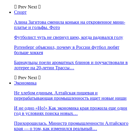
Prev
Next
Спорт
Алина Загитова сменила коньки на откровенное мини-
платье и гольфы. Фото
Футболист чуть не свернул шею, когда радовался голу
Ротенберг объяснил, почему в России футбол любят
больше хоккея
Барнаульцы поели ароматных блинов и поучаствовали в
лотерее на 20-летии Трассы…
Prev
Next
Экономика
Не хлебом единым. Алтайская пищевая и
перерабатывающая промышленность ищет новые ниши
И не одно «Но!» Как экономика края прожила еще один
год в условиях поиска новых…
Прихорошилась. Министр промышленности Алтайского
края — о том, как изменился реальный…