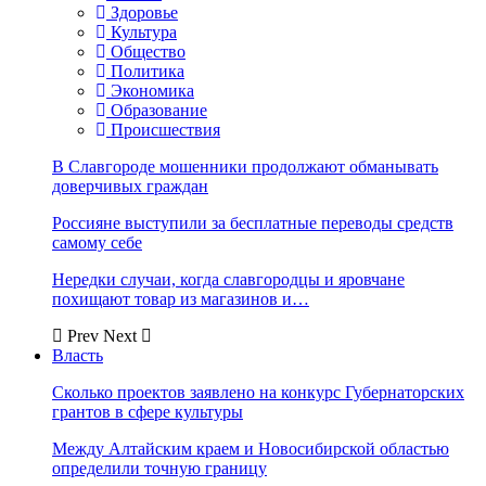
Здоровье
Культура
Общество
Политика
Экономика
Образование
Происшествия
В Славгороде мошенники продолжают обманывать
доверчивых граждан
Россияне выступили за бесплатные переводы средств
самому себе
Нередки случаи, когда славгородцы и яровчане
похищают товар из магазинов и…
Prev
Next
Власть
Сколько проектов заявлено на конкурс Губернаторских
грантов в сфере культуры
Между Алтайским краем и Новосибирской областью
определили точную границу