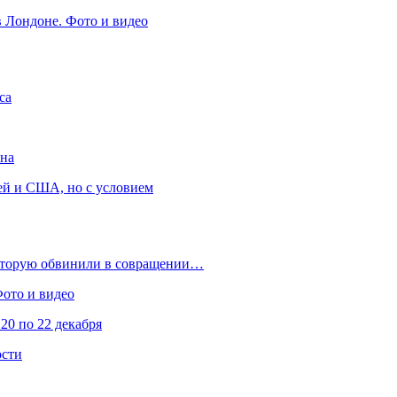
в Лондоне. Фото и видео
са
она
ей и США, но с условием
которую обвинили в совращении…
Фото и видео
20 по 22 декабря
ости