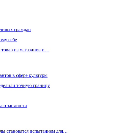
чивых граждан
ому себе
 товар из магазинов и…
антов в сфере культуры
еделили точную границу
а о занятости
улы становятся испытанием для…