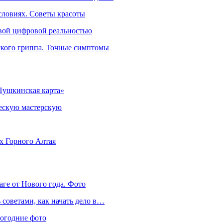
словиях. Советы красоты
овой цифровой реальностью
ского гриппа. Точные симптомы
Пушкинская карта»
ческую мастерскую
ях Горного Алтая
аге от Нового года. Фото
советами, как начать дело в…
вогодние фото