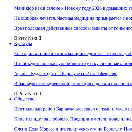
Маникюр как в салоне к Новому году 2026 в домашних у
На ошибках лечатся. Частная медицина примиряется с н
Врач подсказал действенные способы защиты от гонконг
Prev
Next
Культура
Еще один алтайский кинозал присоединился к проекту «
Что объединяло краевую библиотеку и кузнечно-механи
Афиша. Куда сходить в Барнауле со 2 по 9 февраля
В барнаульском музее пройдет лекция о древних крепост
Prev
Next
Общество
Центральный район Барнаула засверкал огнями и уже в ш
Клиенты идут за любовью. Предприниматели поделились 
Олени Деда Мороза и игрушки «скачут» по Барнаулу. Но