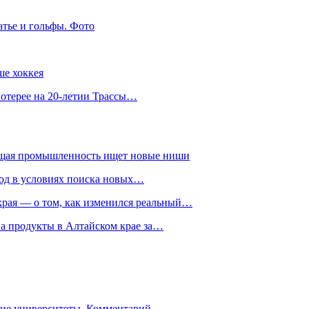
атье и гольфы. Фото
ше хоккея
лотерее на 20-летии Трассы…
ющая промышленность ищет новые ниши
год в условиях поиска новых…
рая — о том, как изменился реальный…
на продукты в Алтайском крае за…
гие университеты. Комментарий…