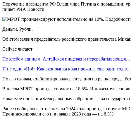
Поручение президента РФ Владимира Путина о повышении уро
пишет РИА Новости.
Деньги. Рубли.
Об этом заявил председатель российского правительства Мих
Сейчас читают:
Не хлебом единым. Алтайская пищевая и перерабатывающая…
И не одно «Но!» Как экономика края прожила еще один год в
По его словам, стабилизировалась ситуация на рынке труда, б
В целом МРОТ проиндексируют на 18,5%. И показатель составит
Накануне послания Федеральному собранию глава государства 
Ранее сообщалось, что с начала 2024 года проиндексируют МР
Проиндексировали его и в начала 2023 года — на 6,3%.