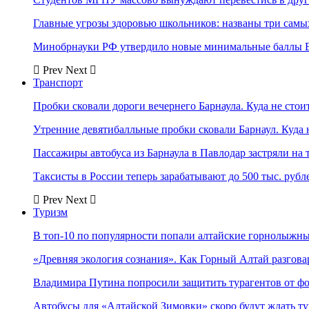
Главные угрозы здоровью школьников: названы три самых
Минобрнауки РФ утвердило новые минимальные баллы Е
Prev
Next
Транспорт
Пробки сковали дороги вечернего Барнаула. Куда не стоит
Утренние девятибалльные пробки сковали Барнаул. Куда н
Пассажиры автобуса из Барнаула в Павлодар застряли на 
Таксисты в России теперь зарабатывают до 500 тыс. рубл
Prev
Next
Туризм
В топ-10 по популярности попали алтайские горнолыжн
«Древняя экология сознания». Как Горный Алтай разгова
Владимира Путина попросили защитить турагентов от ф
Автобусы для «Алтайской Зимовки» скоро будут ждать ту