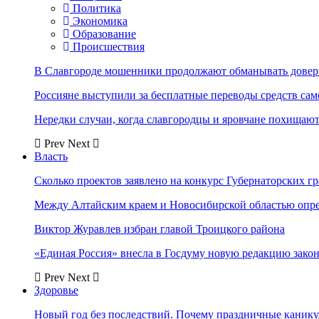
Политика
Экономика
Образование
Происшествия
В Славгороде мошенники продолжают обманывать довер
Россияне выступили за бесплатные переводы средств сам
Нередки случаи, когда славгородцы и яровчане похищают
Prev
Next
Власть
Сколько проектов заявлено на конкурс Губернаторских гр
Между Алтайским краем и Новосибирской областью опр
Виктор Журавлев избран главой Троицкого района
«Единая Россия» внесла в Госдуму новую редакцию закон
Prev
Next
Здоровье
Новый год без последствий. Почему праздничные каник