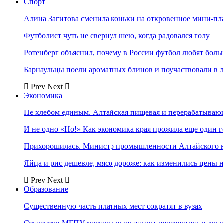
Спорт
Алина Загитова сменила коньки на откровенное мини-пл
Футболист чуть не свернул шею, когда радовался голу
Ротенберг объяснил, почему в России футбол любят боль
Барнаульцы поели ароматных блинов и поучаствовали в 
Prev
Next
Экономика
Не хлебом единым. Алтайская пищевая и перерабатыва
И не одно «Но!» Как экономика края прожила еще один 
Прихорошилась. Министр промышленности Алтайского к
Яйца и рис дешевле, мясо дороже: как изменились цены 
Prev
Next
Образование
Существенную часть платных мест сократят в вузах
Студентов МГПУ массово вынуждают перевестись в дру