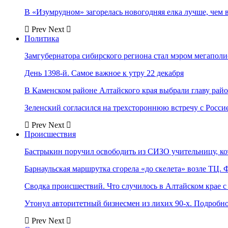
В «Изумрудном» загорелась новогодняя елка лучше, чем 
Prev
Next
Политика
Замгубернатора сибирского региона стал мэром мегаполи
День 1398-й. Самое важное к утру 22 декабря
В Каменском районе Алтайского края выбрали главу рай
Зеленский согласился на трехстороннюю встречу с Росси
Prev
Next
Происшествия
Бастрыкин поручил освободить из СИЗО учительницу, 
Барнаульская маршрутка сгорела «до скелета» возле ТЦ. 
Сводка происшествий. Что случилось в Алтайском крае с 
Утонул авторитетный бизнесмен из лихих 90-х. Подробн
Prev
Next