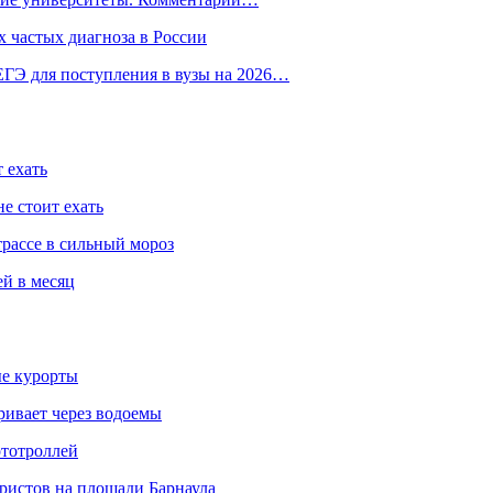
 частых диагноза в России
ГЭ для поступления в вузы на 2026…
 ехать
е стоит ехать
трассе в сильный мороз
ей в месяц
ые курорты
ривает через водоемы
ототроллей
ристов на площади Барнаула