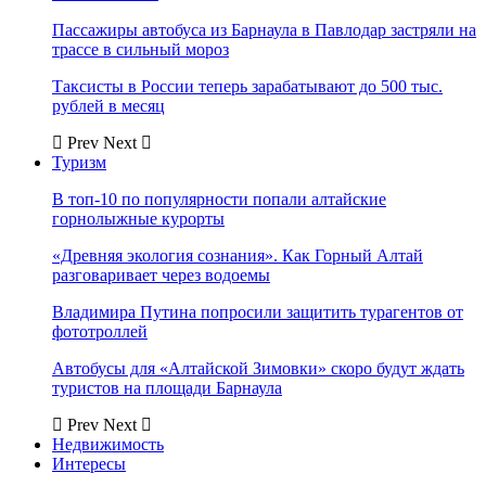
Пассажиры автобуса из Барнаула в Павлодар застряли на
трассе в сильный мороз
Таксисты в России теперь зарабатывают до 500 тыс.
рублей в месяц
Prev
Next
Туризм
В топ-10 по популярности попали алтайские
горнолыжные курорты
«Древняя экология сознания». Как Горный Алтай
разговаривает через водоемы
Владимира Путина попросили защитить турагентов от
фототроллей
Автобусы для «Алтайской Зимовки» скоро будут ждать
туристов на площади Барнаула
Prev
Next
Недвижимость
Интересы