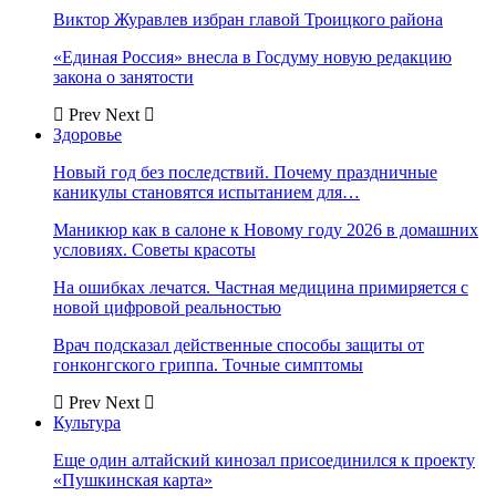
Виктор Журавлев избран главой Троицкого района
«Единая Россия» внесла в Госдуму новую редакцию
закона о занятости
Prev
Next
Здоровье
Новый год без последствий. Почему праздничные
каникулы становятся испытанием для…
Маникюр как в салоне к Новому году 2026 в домашних
условиях. Советы красоты
На ошибках лечатся. Частная медицина примиряется с
новой цифровой реальностью
Врач подсказал действенные способы защиты от
гонконгского гриппа. Точные симптомы
Prev
Next
Культура
Еще один алтайский кинозал присоединился к проекту
«Пушкинская карта»