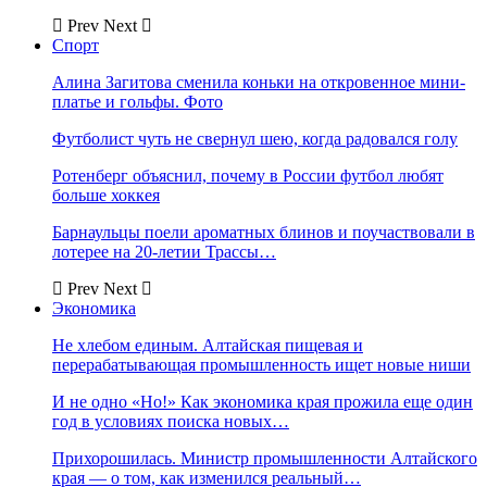
Prev
Next
Спорт
Алина Загитова сменила коньки на откровенное мини-
платье и гольфы. Фото
Футболист чуть не свернул шею, когда радовался голу
Ротенберг объяснил, почему в России футбол любят
больше хоккея
Барнаульцы поели ароматных блинов и поучаствовали в
лотерее на 20-летии Трассы…
Prev
Next
Экономика
Не хлебом единым. Алтайская пищевая и
перерабатывающая промышленность ищет новые ниши
И не одно «Но!» Как экономика края прожила еще один
год в условиях поиска новых…
Прихорошилась. Министр промышленности Алтайского
края — о том, как изменился реальный…