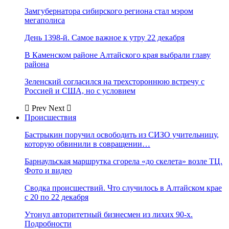
Замгубернатора сибирского региона стал мэром
мегаполиса
День 1398-й. Самое важное к утру 22 декабря
В Каменском районе Алтайского края выбрали главу
района
Зеленский согласился на трехстороннюю встречу с
Россией и США, но с условием
Prev
Next
Происшествия
Бастрыкин поручил освободить из СИЗО учительницу,
которую обвинили в совращении…
Барнаульская маршрутка сгорела «до скелета» возле ТЦ.
Фото и видео
Сводка происшествий. Что случилось в Алтайском крае
с 20 по 22 декабря
Утонул авторитетный бизнесмен из лихих 90-х.
Подробности