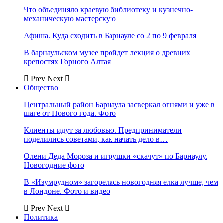
Что объединяло краевую библиотеку и кузнечно-
механическую мастерскую
Афиша. Куда сходить в Барнауле со 2 по 9 февраля
В барнаульском музее пройдет лекция о древних
крепостях Горного Алтая
Prev
Next
Общество
Центральный район Барнаула засверкал огнями и уже в
шаге от Нового года. Фото
Клиенты идут за любовью. Предприниматели
поделились советами, как начать дело в…
Олени Деда Мороза и игрушки «скачут» по Барнаулу.
Новогодние фото
В «Изумрудном» загорелась новогодняя елка лучше, чем
в Лондоне. Фото и видео
Prev
Next
Политика