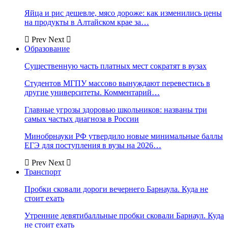
Яйца и рис дешевле, мясо дороже: как изменились цены
на продукты в Алтайском крае за…
Prev
Next
Образование
Существенную часть платных мест сократят в вузах
Студентов МГПУ массово вынуждают перевестись в
другие университеты. Комментарий…
Главные угрозы здоровью школьников: названы три
самых частых диагноза в России
Минобрнауки РФ утвердило новые минимальные баллы
ЕГЭ для поступления в вузы на 2026…
Prev
Next
Транспорт
Пробки сковали дороги вечернего Барнаула. Куда не
стоит ехать
Утренние девятибалльные пробки сковали Барнаул. Куда
не стоит ехать