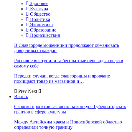
Здоровье
Культура
Общество
Политика
Экономика
Образование
Происшествия
В Славгороде мошенники продолжают обманывать
доверчивых граждан
Россияне выступили за бесплатные переводы средств
самому себе
Нередки случаи, когда славгородцы и яровчане
похищают товар из магазинов и…
Prev
Next
Власть
Сколько проектов заявлено на конкурс Губернаторских
грантов в сфере культуры
Между Алтайским краем и Новосибирской областью
определили точную границу