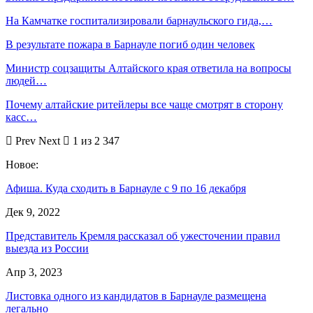
На Камчатке госпитализировали барнаульского гида,…
В результате пожара в Барнауле погиб один человек
Министр соцзащиты Алтайского края ответила на вопросы
людей…
Почему алтайские ритейлеры все чаще смотрят в сторону
касс…
Prev
Next
1 из 2 347
Новое:
Афиша. Куда сходить в Барнауле с 9 по 16 декабря
Дек 9, 2022
Представитель Кремля рассказал об ужесточении правил
выезда из России
Апр 3, 2023
Листовка одного из кандидатов в Барнауле размещена
легально