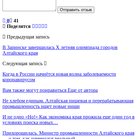
Отправить отзыв
0
41
Поделится
Предыдущая запись
В Заринске завершилась X летняя олимпиада городов
Алтайского края
Следующая запись
Когда в России начнётся новая волна заболеваемости
коронавирусом
Вам также могут понравиться
Еще от автора
Не хлебом единым. Алтайская пищевая и перерабатывающая
промышленность ищет новые ниши
И не одно «Но!» Как экономика края прожила еще один год в
условиях поиска новых…
Прихорошилась. Министр промышленности Алтайского края
— о том, как изменился реальный…