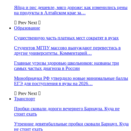
Яйца и рис дешевле, мясо дороже: как изменились цены
на продукты в Алтайском крае за…
Prev
Next
Образование
Существенную часть платных мест сократят в вузах
Студентов МГПУ массово вынуждают перевестись в
другие университеты. Комментарий…
Главные угрозы здоровью школьников: названы три
самых частых диагноза в России
Минобрнауки РФ утвердило новые минимальные баллы
ЕГЭ для поступления в вузы на 2026…
Prev
Next
Транспорт
Пробки сковали дороги вечернего Барнаула. Куда не
стоит ехать
Утренние девятибалльные пробки сковали Барнаул. Куда
не стоит ехать