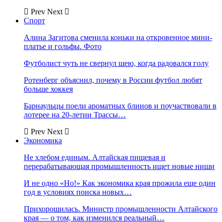
Prev
Next
Спорт
Алина Загитова сменила коньки на откровенное мини-
платье и гольфы. Фото
Футболист чуть не свернул шею, когда радовался голу
Ротенберг объяснил, почему в России футбол любят
больше хоккея
Барнаульцы поели ароматных блинов и поучаствовали в
лотерее на 20-летии Трассы…
Prev
Next
Экономика
Не хлебом единым. Алтайская пищевая и
перерабатывающая промышленность ищет новые ниши
И не одно «Но!» Как экономика края прожила еще один
год в условиях поиска новых…
Прихорошилась. Министр промышленности Алтайского
края — о том, как изменился реальный…