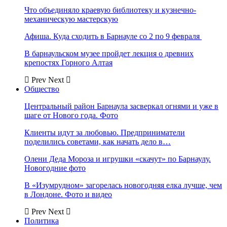
Что объединяло краевую библиотеку и кузнечно-
механическую мастерскую
Афиша. Куда сходить в Барнауле со 2 по 9 февраля
В барнаульском музее пройдет лекция о древних
крепостях Горного Алтая
Prev
Next
Общество
Центральный район Барнаула засверкал огнями и уже в
шаге от Нового года. Фото
Клиенты идут за любовью. Предприниматели
поделились советами, как начать дело в…
Олени Деда Мороза и игрушки «скачут» по Барнаулу.
Новогодние фото
В «Изумрудном» загорелась новогодняя елка лучше, чем
в Лондоне. Фото и видео
Prev
Next
Политика