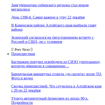
Замгубернатора сибирского региона стал мэром
мегаполиса
День 1398-й. Самое важное к утру 22 декабря
В Каменском районе Алтайского края выбрали главу
района
Зеленский согласился на трехстороннюю встречу с
Россией и США, но с условием
Prev
Next
Происшествия
Бастрыкин поручил освободить из СИЗО учительницу,
которую обвинили в совращении…
Барнаульская маршрутка сгорела «до скелета» возле ТЦ.
Фото и видео
Сводка происшествий. Что случилось в Алтайском крае
с 20 по 22 декабря
Утонул авторитетный бизнесмен из лихих 90-х.
Подробности