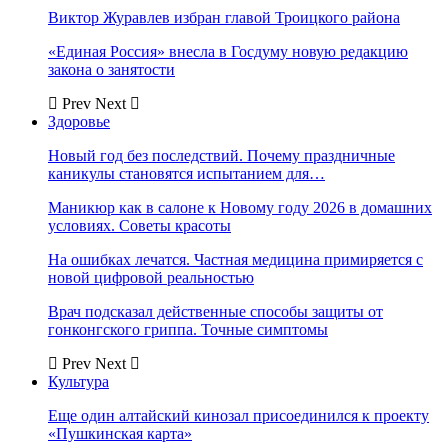
Виктор Журавлев избран главой Троицкого района
«Единая Россия» внесла в Госдуму новую редакцию
закона о занятости
Prev
Next
Здоровье
Новый год без последствий. Почему праздничные
каникулы становятся испытанием для…
Маникюр как в салоне к Новому году 2026 в домашних
условиях. Советы красоты
На ошибках лечатся. Частная медицина примиряется с
новой цифровой реальностью
Врач подсказал действенные способы защиты от
гонконгского гриппа. Точные симптомы
Prev
Next
Культура
Еще один алтайский кинозал присоединился к проекту
«Пушкинская карта»