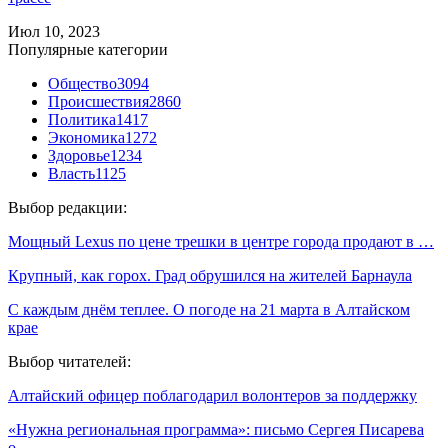
Июл 10, 2023
Популярные категории
Общество
3094
Происшествия
2860
Политика
1417
Экономика
1272
Здоровье
1234
Власть
1125
Выбор редакции:
Мощный Lexus по цене трешки в центре города продают в …
Крупный, как горох. Град обрушился на жителей Барнаула
С каждым днём теплее. О погоде на 21 марта в Алтайском
крае
Выбор читателей:
Алтайский офицер поблагодарил волонтеров за поддержку
«Нужна региональная программа»: письмо Сергея Писарева
о…