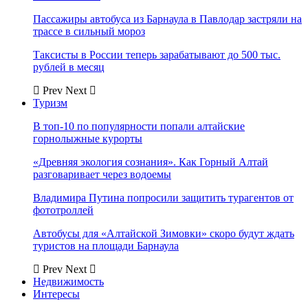
Пассажиры автобуса из Барнаула в Павлодар застряли на
трассе в сильный мороз
Таксисты в России теперь зарабатывают до 500 тыс.
рублей в месяц
Prev
Next
Туризм
В топ-10 по популярности попали алтайские
горнолыжные курорты
«Древняя экология сознания». Как Горный Алтай
разговаривает через водоемы
Владимира Путина попросили защитить турагентов от
фототроллей
Автобусы для «Алтайской Зимовки» скоро будут ждать
туристов на площади Барнаула
Prev
Next
Недвижимость
Интересы