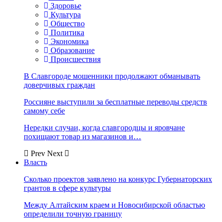
Здоровье
Культура
Общество
Политика
Экономика
Образование
Происшествия
В Славгороде мошенники продолжают обманывать
доверчивых граждан
Россияне выступили за бесплатные переводы средств
самому себе
Нередки случаи, когда славгородцы и яровчане
похищают товар из магазинов и…
Prev
Next
Власть
Сколько проектов заявлено на конкурс Губернаторских
грантов в сфере культуры
Между Алтайским краем и Новосибирской областью
определили точную границу