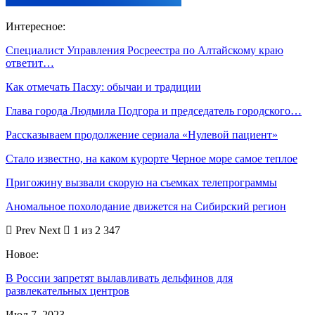
Интересное:
Специалист Управления Росреестра по Алтайскому краю
ответит…
Как отмечать Пасху: обычаи и традиции
Глава города Людмила Подгора и председатель городского…
Рассказываем продолжение сериала «Нулевой пациент»
Стало известно, на каком курорте Черное море самое теплое
Пригожину вызвали скорую на съемках телепрограммы
Аномальное похолодание движется на Сибирский регион
Prev
Next
1 из 2 347
Новое:
В России запретят вылавливать дельфинов для
развлекательных центров
Июл 7, 2023