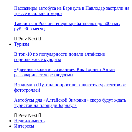
Пассажиры автобуса из Барнаула в Павлодар застряли на
трассе в сильный мороз
Таксисты в России теперь зарабатывают до 500 тыс.
рублей в месяц
Prev
Next
Туризм
В топ-10 по популярности попали алтайские
горнолыжные курорты
«Древняя экология сознания». Как Горный Алтай
разговаривает через водоемы
Владимира Путина попросили защитить турагентов от
фототроллей
Автобусы для «Алтайской Зимовки» скоро будут ждать
туристов на площади Барнаула
Prev
Next
Недвижимость
Интересы