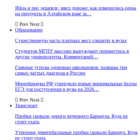
Яйца и рис дешевле, мясо дороже: как изменились цены
на продукты в Алтайском крае за…
Prev
Next
Образование
Существенную часть платных мест сократят в вузах
Студентов МГПУ массово вынуждают перевестись в
другие университеты. Комментарий…
Главные угрозы здоровью школьников: названы три
самых частых диагноза в России
Минобрнауки РФ утвердило новые минимальные баллы
ЕГЭ для поступления в вузы на 2026…
Prev
Next
Транспорт
Пробки сковали дороги вечернего Барнаула. Куда не
стоит ехать
Утренние девятибалльные пробки сковали Барнаул. Куда
не стоит ехать