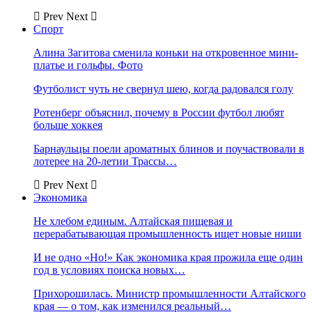
Prev
Next
Спорт
Алина Загитова сменила коньки на откровенное мини-
платье и гольфы. Фото
Футболист чуть не свернул шею, когда радовался голу
Ротенберг объяснил, почему в России футбол любят
больше хоккея
Барнаульцы поели ароматных блинов и поучаствовали в
лотерее на 20-летии Трассы…
Prev
Next
Экономика
Не хлебом единым. Алтайская пищевая и
перерабатывающая промышленность ищет новые ниши
И не одно «Но!» Как экономика края прожила еще один
год в условиях поиска новых…
Прихорошилась. Министр промышленности Алтайского
края — о том, как изменился реальный…