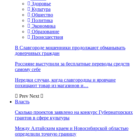
Здоровье
Культура
Общество
Политика
Экономика
Образование
Происшествия
В Славгороде мошенники продолжают обманывать
доверчивых граждан
Россияне выступили за бесплатные переводы средств
самому себе
Нередки случаи, когда славгородцы и яровчане
похищают товар из магазинов и…
Prev
Next
Власть
Сколько проектов заявлено на конкурс Губернаторских
грантов в сфере культуры
Между Алтайским краем и Новосибирской областью
определили точную границу