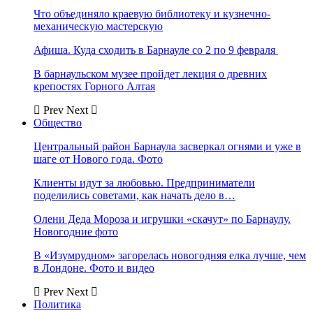
Что объединяло краевую библиотеку и кузнечно-
механическую мастерскую
Афиша. Куда сходить в Барнауле со 2 по 9 февраля
В барнаульском музее пройдет лекция о древних
крепостях Горного Алтая
Prev
Next
Общество
Центральный район Барнаула засверкал огнями и уже в
шаге от Нового года. Фото
Клиенты идут за любовью. Предприниматели
поделились советами, как начать дело в…
Олени Деда Мороза и игрушки «скачут» по Барнаулу.
Новогодние фото
В «Изумрудном» загорелась новогодняя елка лучше, чем
в Лондоне. Фото и видео
Prev
Next
Политика