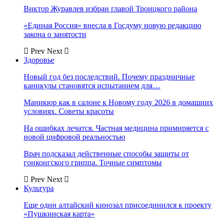
Виктор Журавлев избран главой Троицкого района
«Единая Россия» внесла в Госдуму новую редакцию
закона о занятости
Prev
Next
Здоровье
Новый год без последствий. Почему праздничные
каникулы становятся испытанием для…
Маникюр как в салоне к Новому году 2026 в домашних
условиях. Советы красоты
На ошибках лечатся. Частная медицина примиряется с
новой цифровой реальностью
Врач подсказал действенные способы защиты от
гонконгского гриппа. Точные симптомы
Prev
Next
Культура
Еще один алтайский кинозал присоединился к проекту
«Пушкинская карта»