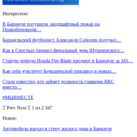
Интересное:
В Барнауле потушили ландшафтный пожар на
Правобережном…
Барнаульский футболист Александр Соболев получил…
Как в Сростках прошел финальный день Шукшинского…
Старую добрую Honda Fire Blade продают в Барнауле за 345…
Как себя чувствует Бочкаревский пивзавод в новых…
Стало известно, кто займет должность главкома ВКС
вместо…
#МЫВМЕСТЕ
Prev
Next
1 из 2 347
Новое:
Автомобиль въехал в стену жилого дома в Барнауле