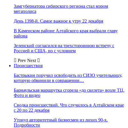
Замгубернатора сибирского региона стал мэром
мегаполиса
День 1398-й. Самое важное к утру 22 декабря
В Каменском районе Алтайского края выбрали главу
района
Зеленский согласился на трехстороннюю встречу с
Россией и США, но с условием
Prev
Next
Происшествия
Бастрыкин поручил освободить из СИЗО учительницу,
которую обвинили в совращении…
Барнаульская маршрутка сгорела «до скелета» возле ТЦ.
Фото и видео
Сводка происшествий. Что случилось в Алтайском крае
с 20 по 22 декабря
Утонул авторитетный бизнесмен из лихих 90-х.
Подробности