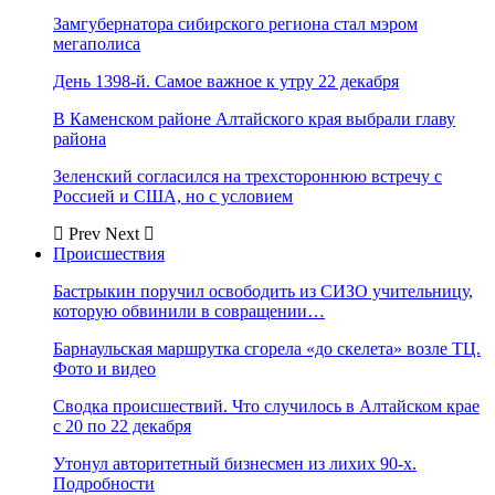
Замгубернатора сибирского региона стал мэром
мегаполиса
День 1398-й. Самое важное к утру 22 декабря
В Каменском районе Алтайского края выбрали главу
района
Зеленский согласился на трехстороннюю встречу с
Россией и США, но с условием
Prev
Next
Происшествия
Бастрыкин поручил освободить из СИЗО учительницу,
которую обвинили в совращении…
Барнаульская маршрутка сгорела «до скелета» возле ТЦ.
Фото и видео
Сводка происшествий. Что случилось в Алтайском крае
с 20 по 22 декабря
Утонул авторитетный бизнесмен из лихих 90-х.
Подробности