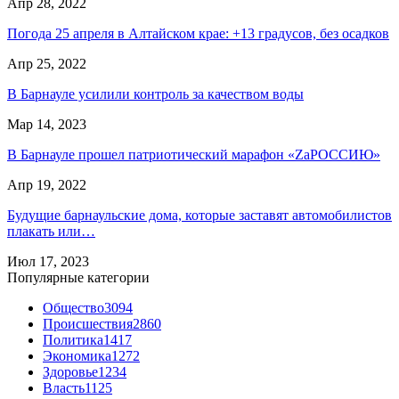
Апр 28, 2022
Погода 25 апреля в Алтайском крае: +13 градусов, без осадков
Апр 25, 2022
В Барнауле усилили контроль за качеством воды
Мар 14, 2023
В Барнауле прошел патриотический марафон «ZaРОССИЮ»
Апр 19, 2022
Будущие барнаульские дома, которые заставят автомобилистов
плакать или…
Июл 17, 2023
Популярные категории
Общество
3094
Происшествия
2860
Политика
1417
Экономика
1272
Здоровье
1234
Власть
1125