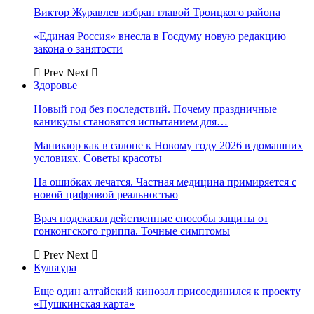
Виктор Журавлев избран главой Троицкого района
«Единая Россия» внесла в Госдуму новую редакцию
закона о занятости
Prev
Next
Здоровье
Новый год без последствий. Почему праздничные
каникулы становятся испытанием для…
Маникюр как в салоне к Новому году 2026 в домашних
условиях. Советы красоты
На ошибках лечатся. Частная медицина примиряется с
новой цифровой реальностью
Врач подсказал действенные способы защиты от
гонконгского гриппа. Точные симптомы
Prev
Next
Культура
Еще один алтайский кинозал присоединился к проекту
«Пушкинская карта»