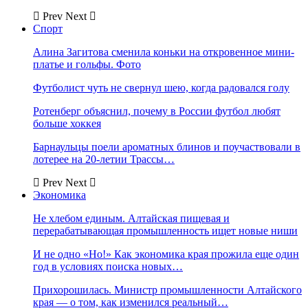
Prev
Next
Спорт
Алина Загитова сменила коньки на откровенное мини-
платье и гольфы. Фото
Футболист чуть не свернул шею, когда радовался голу
Ротенберг объяснил, почему в России футбол любят
больше хоккея
Барнаульцы поели ароматных блинов и поучаствовали в
лотерее на 20-летии Трассы…
Prev
Next
Экономика
Не хлебом единым. Алтайская пищевая и
перерабатывающая промышленность ищет новые ниши
И не одно «Но!» Как экономика края прожила еще один
год в условиях поиска новых…
Прихорошилась. Министр промышленности Алтайского
края — о том, как изменился реальный…