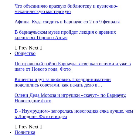
Что объединяло краевую библиотеку и кузнечно-
механическую мастерскую
Афиша. Куда сходить в Барнауле со 2 по 9 февраля
В барнаульском музее пройдет лекция о древних
крепостях Горного Алтая
Prev
Next
Общество
Центральный район Барнаула засверкал огнями и уже в
шаге от Нового года. Фото
Клиенты идут за любовью. Предприниматели
поделились советами, как начать дело в…
Олени Деда Мороза и игрушки «скачут» по Барнаулу.
Новогодние фото
В «Изумрудном» загорелась новогодняя елка лучше, чем
в Лондоне. Фото и видео
Prev
Next
Политика