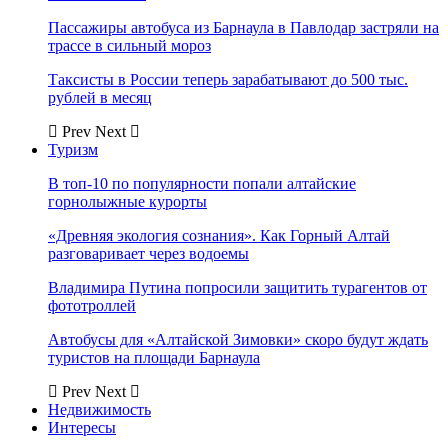
Пассажиры автобуса из Барнаула в Павлодар застряли на
трассе в сильный мороз
Таксисты в России теперь зарабатывают до 500 тыс.
рублей в месяц
Prev
Next
Туризм
В топ-10 по популярности попали алтайские
горнолыжные курорты
«Древняя экология сознания». Как Горный Алтай
разговаривает через водоемы
Владимира Путина попросили защитить турагентов от
фототроллей
Автобусы для «Алтайской Зимовки» скоро будут ждать
туристов на площади Барнаула
Prev
Next
Недвижимость
Интересы