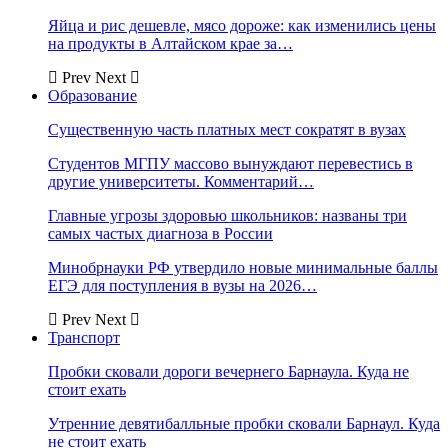
Яйца и рис дешевле, мясо дороже: как изменились цены
на продукты в Алтайском крае за…
Prev
Next
Образование
Существенную часть платных мест сократят в вузах
Студентов МГПУ массово вынуждают перевестись в
другие университеты. Комментарий…
Главные угрозы здоровью школьников: названы три
самых частых диагноза в России
Минобрнауки РФ утвердило новые минимальные баллы
ЕГЭ для поступления в вузы на 2026…
Prev
Next
Транспорт
Пробки сковали дороги вечернего Барнаула. Куда не
стоит ехать
Утренние девятибалльные пробки сковали Барнаул. Куда
не стоит ехать