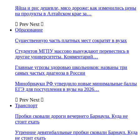
Яйца и рис дешевле, мясо дороже: как изменились цены
на продукты в Алтайском крае за…
Prev
Next
Образование
Существенную часть платных мест сократят в вузах
Студентов МГПУ массово вынуждают перевестись в
другие университеты. Комментарий…
Главные угрозы здоровью школьников: названы три
самых частых диагноза в России
Минобрнауки РФ утвердило новые минимальные баллы
ЕГЭ для поступления в вузы на 2026…
Prev
Next
Транспорт
Пробки сковали дороги вечернего Барнаула. Куда не
стоит ехать
Утренние девятибалльные пробки сковали Барнаул. Куда
не стоит ехать