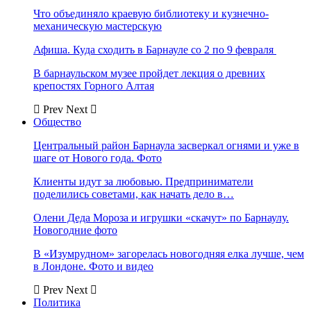
Что объединяло краевую библиотеку и кузнечно-
механическую мастерскую
Афиша. Куда сходить в Барнауле со 2 по 9 февраля
В барнаульском музее пройдет лекция о древних
крепостях Горного Алтая
Prev
Next
Общество
Центральный район Барнаула засверкал огнями и уже в
шаге от Нового года. Фото
Клиенты идут за любовью. Предприниматели
поделились советами, как начать дело в…
Олени Деда Мороза и игрушки «скачут» по Барнаулу.
Новогодние фото
В «Изумрудном» загорелась новогодняя елка лучше, чем
в Лондоне. Фото и видео
Prev
Next
Политика