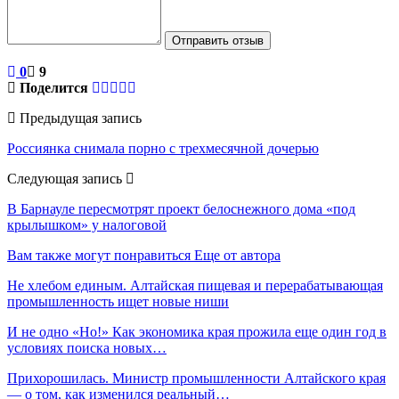
Отправить отзыв
0
9
Поделится
Предыдущая запись
Россиянка снимала порно с трехмесячной дочерью
Следующая запись
В Барнауле пересмотрят проект белоснежного дома «под
крылышком» у налоговой
Вам также могут понравиться
Еще от автора
Не хлебом единым. Алтайская пищевая и перерабатывающая
промышленность ищет новые ниши
И не одно «Но!» Как экономика края прожила еще один год в
условиях поиска новых…
Прихорошилась. Министр промышленности Алтайского края
— о том, как изменился реальный…