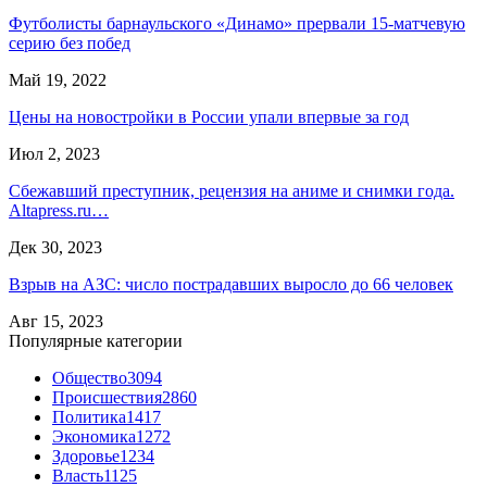
Футболисты барнаульского «Динамо» прервали 15-матчевую
серию без побед
Май 19, 2022
Цены на новостройки в России упали впервые за год
Июл 2, 2023
Сбежавший преступник, рецензия на аниме и снимки года.
Altapress.ru…
Дек 30, 2023
Взрыв на АЗС: число пострадавших выросло до 66 человек
Авг 15, 2023
Популярные категории
Общество
3094
Происшествия
2860
Политика
1417
Экономика
1272
Здоровье
1234
Власть
1125