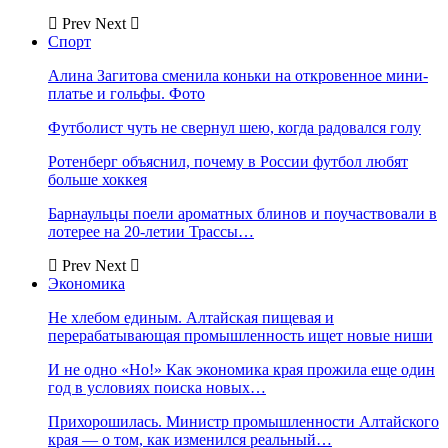
Prev
Next
Спорт
Алина Загитова сменила коньки на откровенное мини-
платье и гольфы. Фото
Футболист чуть не свернул шею, когда радовался голу
Ротенберг объяснил, почему в России футбол любят
больше хоккея
Барнаульцы поели ароматных блинов и поучаствовали в
лотерее на 20-летии Трассы…
Prev
Next
Экономика
Не хлебом единым. Алтайская пищевая и
перерабатывающая промышленность ищет новые ниши
И не одно «Но!» Как экономика края прожила еще один
год в условиях поиска новых…
Прихорошилась. Министр промышленности Алтайского
края — о том, как изменился реальный…