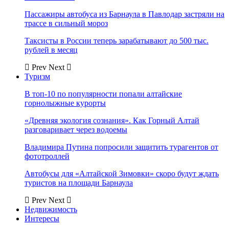
Пассажиры автобуса из Барнаула в Павлодар застряли на
трассе в сильный мороз
Таксисты в России теперь зарабатывают до 500 тыс.
рублей в месяц
Prev
Next
Туризм
В топ-10 по популярности попали алтайские
горнолыжные курорты
«Древняя экология сознания». Как Горный Алтай
разговаривает через водоемы
Владимира Путина попросили защитить турагентов от
фототроллей
Автобусы для «Алтайской Зимовки» скоро будут ждать
туристов на площади Барнаула
Prev
Next
Недвижимость
Интересы