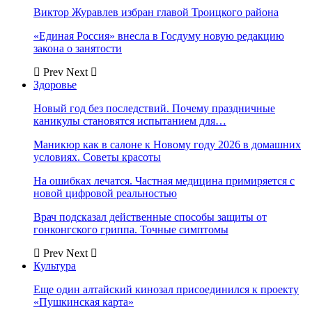
Виктор Журавлев избран главой Троицкого района
«Единая Россия» внесла в Госдуму новую редакцию
закона о занятости
Prev
Next
Здоровье
Новый год без последствий. Почему праздничные
каникулы становятся испытанием для…
Маникюр как в салоне к Новому году 2026 в домашних
условиях. Советы красоты
На ошибках лечатся. Частная медицина примиряется с
новой цифровой реальностью
Врач подсказал действенные способы защиты от
гонконгского гриппа. Точные симптомы
Prev
Next
Культура
Еще один алтайский кинозал присоединился к проекту
«Пушкинская карта»