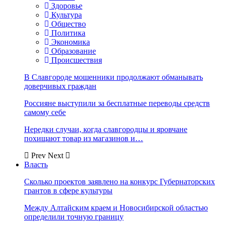
Здоровье
Культура
Общество
Политика
Экономика
Образование
Происшествия
В Славгороде мошенники продолжают обманывать
доверчивых граждан
Россияне выступили за бесплатные переводы средств
самому себе
Нередки случаи, когда славгородцы и яровчане
похищают товар из магазинов и…
Prev
Next
Власть
Сколько проектов заявлено на конкурс Губернаторских
грантов в сфере культуры
Между Алтайским краем и Новосибирской областью
определили точную границу