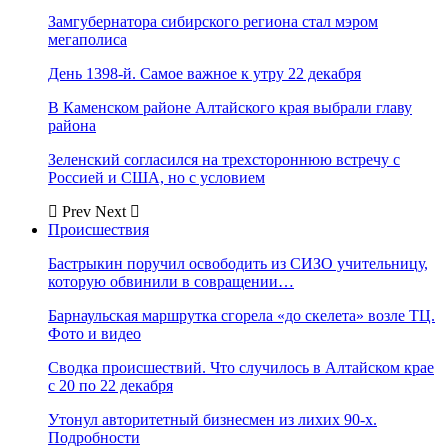
Замгубернатора сибирского региона стал мэром
мегаполиса
День 1398-й. Самое важное к утру 22 декабря
В Каменском районе Алтайского края выбрали главу
района
Зеленский согласился на трехстороннюю встречу с
Россией и США, но с условием
Prev
Next
Происшествия
Бастрыкин поручил освободить из СИЗО учительницу,
которую обвинили в совращении…
Барнаульская маршрутка сгорела «до скелета» возле ТЦ.
Фото и видео
Сводка происшествий. Что случилось в Алтайском крае
с 20 по 22 декабря
Утонул авторитетный бизнесмен из лихих 90-х.
Подробности