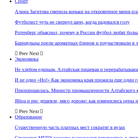
Спорт
Алина Загитова сменила коньки на откровенное мини-пл
Футболист чуть не свернул шею, когда радовался голу
Ротенберг объяснил, почему в России футбол любят боль
Барнаульцы поели ароматных блинов и поучаствовали в 
Prev
Next
Экономика
Не хлебом единым. Алтайская пищевая и перерабатыва
И не одно «Но!» Как экономика края прожила еще один 
Прихорошилась. Министр промышленности Алтайского к
Яйца и рис дешевле, мясо дороже: как изменились цены 
Prev
Next
Образование
Существенную часть платных мест сократят в вузах
Студентов МГПУ массово вынуждают перевестись в дру