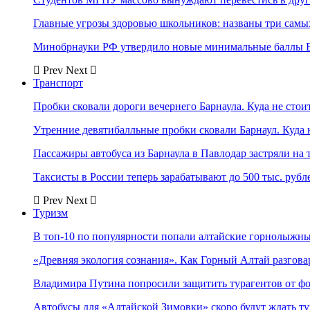
Главные угрозы здоровью школьников: названы три самых
Минобрнауки РФ утвердило новые минимальные баллы Е
Prev
Next
Транспорт
Пробки сковали дороги вечернего Барнаула. Куда не стоит
Утренние девятибалльные пробки сковали Барнаул. Куда н
Пассажиры автобуса из Барнаула в Павлодар застряли на 
Таксисты в России теперь зарабатывают до 500 тыс. рубл
Prev
Next
Туризм
В топ-10 по популярности попали алтайские горнолыжн
«Древняя экология сознания». Как Горный Алтай разгова
Владимира Путина попросили защитить турагентов от ф
Автобусы для «Алтайской Зимовки» скоро будут ждать ту