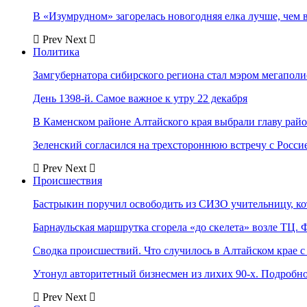
В «Изумрудном» загорелась новогодняя елка лучше, чем 
Prev
Next
Политика
Замгубернатора сибирского региона стал мэром мегаполи
День 1398-й. Самое важное к утру 22 декабря
В Каменском районе Алтайского края выбрали главу рай
Зеленский согласился на трехстороннюю встречу с Росси
Prev
Next
Происшествия
Бастрыкин поручил освободить из СИЗО учительницу, 
Барнаульская маршрутка сгорела «до скелета» возле ТЦ. 
Сводка происшествий. Что случилось в Алтайском крае с 
Утонул авторитетный бизнесмен из лихих 90-х. Подробн
Prev
Next