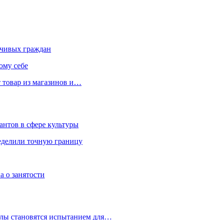
чивых граждан
ому себе
 товар из магазинов и…
антов в сфере культуры
еделили точную границу
а о занятости
улы становятся испытанием для…