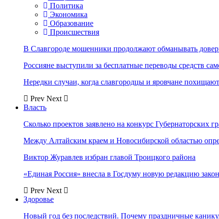
Политика
Экономика
Образование
Происшествия
В Славгороде мошенники продолжают обманывать довер
Россияне выступили за бесплатные переводы средств сам
Нередки случаи, когда славгородцы и яровчане похищают
Prev
Next
Власть
Сколько проектов заявлено на конкурс Губернаторских гр
Между Алтайским краем и Новосибирской областью опр
Виктор Журавлев избран главой Троицкого района
«Единая Россия» внесла в Госдуму новую редакцию закон
Prev
Next
Здоровье
Новый год без последствий. Почему праздничные каник