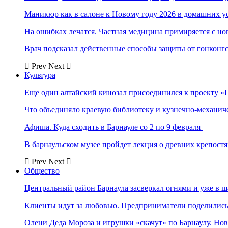
Маникюр как в салоне к Новому году 2026 в домашних у
На ошибках лечатся. Частная медицина примиряется с н
Врач подсказал действенные способы защиты от гонконг
Prev
Next
Культура
Еще один алтайский кинозал присоединился к проекту «
Что объединяло краевую библиотеку и кузнечно-механи
Афиша. Куда сходить в Барнауле со 2 по 9 февраля
В барнаульском музее пройдет лекция о древних крепост
Prev
Next
Общество
Центральный район Барнаула засверкал огнями и уже в ш
Клиенты идут за любовью. Предприниматели поделились 
Олени Деда Мороза и игрушки «скачут» по Барнаулу. Но