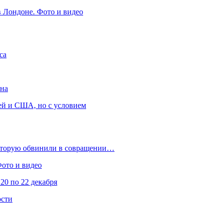
в Лондоне. Фото и видео
са
она
ей и США, но с условием
которую обвинили в совращении…
Фото и видео
20 по 22 декабря
ости