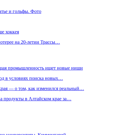
атье и гольфы. Фото
ше хоккея
лотерее на 20-летии Трассы…
ющая промышленность ищет новые ниши
год в условиях поиска новых…
рая — о том, как изменился реальный…
на продукты в Алтайском крае за…
гие университеты. Комментарий…