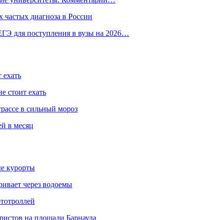
 частых диагноза в России
ГЭ для поступления в вузы на 2026…
 ехать
е стоит ехать
трассе в сильный мороз
ей в месяц
ые курорты
ривает через водоемы
ототроллей
ристов на площади Барнаула