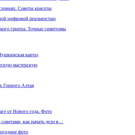
словиях. Советы красоты
овой цифровой реальностью
ского гриппа. Точные симптомы
Пушкинская карта»
ческую мастерскую
ях Горного Алтая
аге от Нового года. Фото
советами, как начать дело в…
вогодние фото