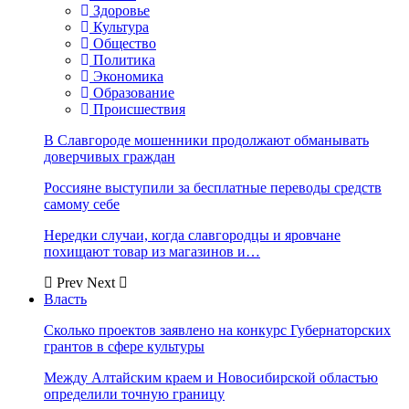
Здоровье
Культура
Общество
Политика
Экономика
Образование
Происшествия
В Славгороде мошенники продолжают обманывать
доверчивых граждан
Россияне выступили за бесплатные переводы средств
самому себе
Нередки случаи, когда славгородцы и яровчане
похищают товар из магазинов и…
Prev
Next
Власть
Сколько проектов заявлено на конкурс Губернаторских
грантов в сфере культуры
Между Алтайским краем и Новосибирской областью
определили точную границу