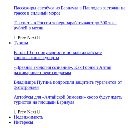
Пассажиры автобуса из Барнаула в Павлодар застряли на
трассе в сильный мороз
Таксисты в России теперь зарабатывают до 500 тыс.
рублей в месяц
Prev
Next
Туризм
В топ-10 по популярности попали алтайские
горнолыжные курорты
«Древняя экология сознания». Как Горный Алтай
разговаривает через водоемы
Владимира Путина попросили защитить турагентов от
фототроллей
Автобусы для «Алтайской Зимовки» скоро будут ждать
туристов на площади Барнаула
Prev
Next
Недвижимость
Интересы