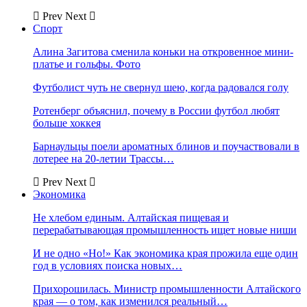
Prev
Next
Спорт
Алина Загитова сменила коньки на откровенное мини-
платье и гольфы. Фото
Футболист чуть не свернул шею, когда радовался голу
Ротенберг объяснил, почему в России футбол любят
больше хоккея
Барнаульцы поели ароматных блинов и поучаствовали в
лотерее на 20-летии Трассы…
Prev
Next
Экономика
Не хлебом единым. Алтайская пищевая и
перерабатывающая промышленность ищет новые ниши
И не одно «Но!» Как экономика края прожила еще один
год в условиях поиска новых…
Прихорошилась. Министр промышленности Алтайского
края — о том, как изменился реальный…