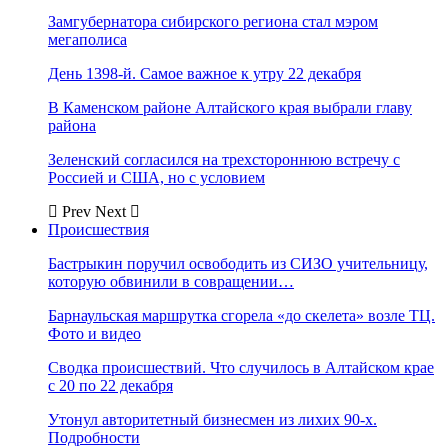
Замгубернатора сибирского региона стал мэром
мегаполиса
День 1398-й. Самое важное к утру 22 декабря
В Каменском районе Алтайского края выбрали главу
района
Зеленский согласился на трехстороннюю встречу с
Россией и США, но с условием
Prev
Next
Происшествия
Бастрыкин поручил освободить из СИЗО учительницу,
которую обвинили в совращении…
Барнаульская маршрутка сгорела «до скелета» возле ТЦ.
Фото и видео
Сводка происшествий. Что случилось в Алтайском крае
с 20 по 22 декабря
Утонул авторитетный бизнесмен из лихих 90-х.
Подробности