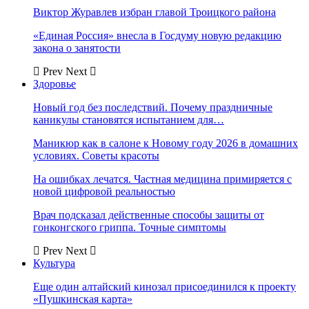
Виктор Журавлев избран главой Троицкого района
«Единая Россия» внесла в Госдуму новую редакцию
закона о занятости
Prev
Next
Здоровье
Новый год без последствий. Почему праздничные
каникулы становятся испытанием для…
Маникюр как в салоне к Новому году 2026 в домашних
условиях. Советы красоты
На ошибках лечатся. Частная медицина примиряется с
новой цифровой реальностью
Врач подсказал действенные способы защиты от
гонконгского гриппа. Точные симптомы
Prev
Next
Культура
Еще один алтайский кинозал присоединился к проекту
«Пушкинская карта»