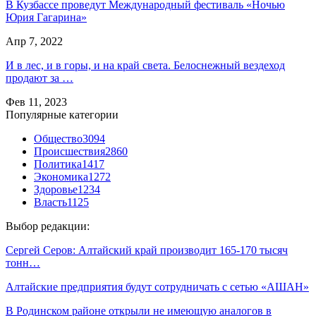
В Кузбассе проведут Международный фестиваль «Ночью
Юрия Гагарина»
Апр 7, 2022
И в лес, и в горы, и на край света. Белоснежный вездеход
продают за …
Фев 11, 2023
Популярные категории
Общество
3094
Происшествия
2860
Политика
1417
Экономика
1272
Здоровье
1234
Власть
1125
Выбор редакции:
Сергей Серов: Алтайский край производит 165-170 тысяч
тонн…
Алтайские предприятия будут сотрудничать с сетью «АШАН»
В Родинском районе открыли не имеющую аналогов в