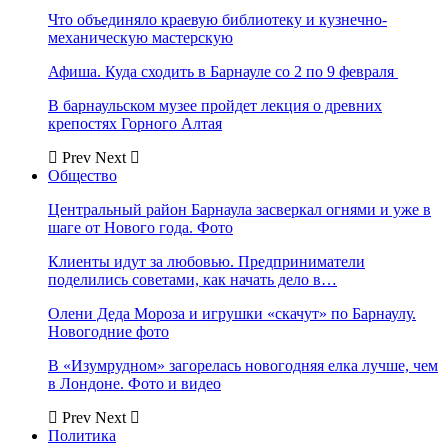
Что объединяло краевую библиотеку и кузнечно-
механическую мастерскую
Афиша. Куда сходить в Барнауле со 2 по 9 февраля
В барнаульском музее пройдет лекция о древних
крепостях Горного Алтая
Prev
Next
Общество
Центральный район Барнаула засверкал огнями и уже в
шаге от Нового года. Фото
Клиенты идут за любовью. Предприниматели
поделились советами, как начать дело в…
Олени Деда Мороза и игрушки «скачут» по Барнаулу.
Новогодние фото
В «Изумрудном» загорелась новогодняя елка лучше, чем
в Лондоне. Фото и видео
Prev
Next
Политика