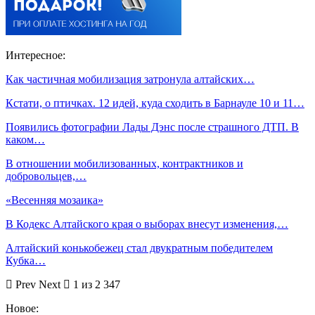
Интересное:
Как частичная мобилизация затронула алтайских…
Кстати, о птичках. 12 идей, куда сходить в Барнауле 10 и 11…
Появились фотографии Лады Дэнс после страшного ДТП. В
каком…
В отношении мобилизованных, контрактников и
добровольцев,…
«Весенняя мозаика»
В Кодекс Алтайского края о выборах внесут изменения,…
Алтайский конькобежец стал двукратным победителем
Кубка…
Prev
Next
1 из 2 347
Новое: