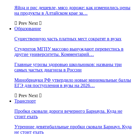
Яйца и рис дешевле, мясо дороже: как изменились цены
на продукты в Алтайском крае за…
Prev
Next
Образование
Существенную часть платных мест сократят в вузах
Студентов МГПУ массово вынуждают перевестись в
другие университеты. Комментарий…
Главные угрозы здоровью школьников: названы три
самых частых диагноза в России
Минобрнауки РФ утвердило новые минимальные баллы
ЕГЭ для поступления в вузы на 2026…
Prev
Next
Транспорт
Пробки сковали дороги вечернего Барнаула. Куда не
стоит ехать
Утренние девятибалльные пробки сковали Барнаул. Куда
не стоит ехать