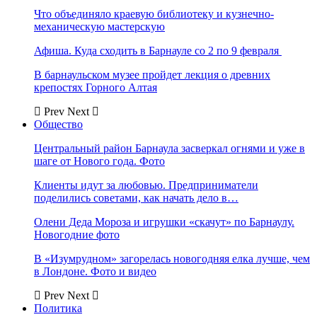
Что объединяло краевую библиотеку и кузнечно-
механическую мастерскую
Афиша. Куда сходить в Барнауле со 2 по 9 февраля
В барнаульском музее пройдет лекция о древних
крепостях Горного Алтая
Prev
Next
Общество
Центральный район Барнаула засверкал огнями и уже в
шаге от Нового года. Фото
Клиенты идут за любовью. Предприниматели
поделились советами, как начать дело в…
Олени Деда Мороза и игрушки «скачут» по Барнаулу.
Новогодние фото
В «Изумрудном» загорелась новогодняя елка лучше, чем
в Лондоне. Фото и видео
Prev
Next
Политика