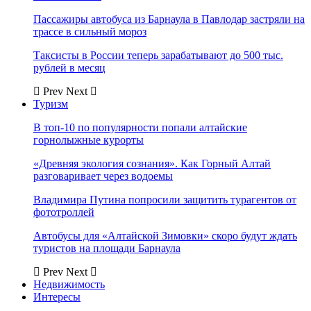
Пассажиры автобуса из Барнаула в Павлодар застряли на
трассе в сильный мороз
Таксисты в России теперь зарабатывают до 500 тыс.
рублей в месяц
Prev
Next
Туризм
В топ-10 по популярности попали алтайские
горнолыжные курорты
«Древняя экология сознания». Как Горный Алтай
разговаривает через водоемы
Владимира Путина попросили защитить турагентов от
фототроллей
Автобусы для «Алтайской Зимовки» скоро будут ждать
туристов на площади Барнаула
Prev
Next
Недвижимость
Интересы