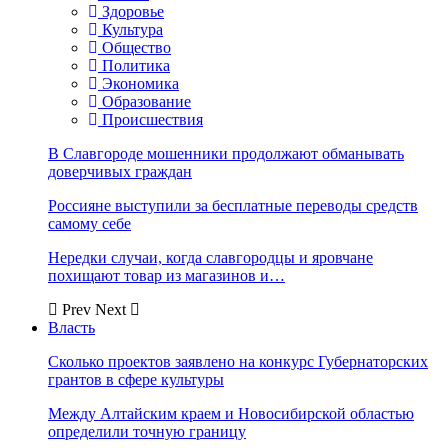
Здоровье
Культура
Общество
Политика
Экономика
Образование
Происшествия
В Славгороде мошенники продолжают обманывать
доверчивых граждан
Россияне выступили за бесплатные переводы средств
самому себе
Нередки случаи, когда славгородцы и яровчане
похищают товар из магазинов и…
Prev
Next
Власть
Сколько проектов заявлено на конкурс Губернаторских
грантов в сфере культуры
Между Алтайским краем и Новосибирской областью
определили точную границу