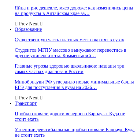
Яйца и рис дешевле, мясо дороже: как изменились цены
на продукты в Алтайском крае за…
Prev
Next
Образование
Существенную часть платных мест сократят в вузах
Студентов МГПУ массово вынуждают перевестись в
другие университеты. Комментарий…
Главные угрозы здоровью школьников: названы три
самых частых диагноза в России
Минобрнауки РФ утвердило новые минимальные баллы
ЕГЭ для поступления в вузы на 2026…
Prev
Next
Транспорт
Пробки сковали дороги вечернего Барнаула. Куда не
стоит ехать
Утренние девятибалльные пробки сковали Барнаул. Куда
не стоит ехать