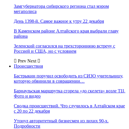
Замгубернатора сибирского региона стал мэром
мегаполиса
День 1398-й. Самое важное к утру 22 декабря
В Каменском районе Алтайского края выбрали главу
района
Зеленский согласился на трехстороннюю встречу с
Россией и США, но с условием
Prev
Next
Происшествия
Бастрыкин поручил освободить из СИЗО учительницу,
которую обвинили в совращении…
Барнаульская маршрутка сгорела «до скелета» возле ТЦ.
Фото и видео
Сводка происшествий. Что случилось в Алтайском крае
с 20 по 22 декабря
Утонул авторитетный бизнесмен из лихих 90-х.
Подробности