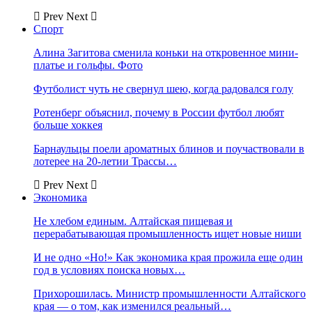
Prev
Next
Спорт
Алина Загитова сменила коньки на откровенное мини-
платье и гольфы. Фото
Футболист чуть не свернул шею, когда радовался голу
Ротенберг объяснил, почему в России футбол любят
больше хоккея
Барнаульцы поели ароматных блинов и поучаствовали в
лотерее на 20-летии Трассы…
Prev
Next
Экономика
Не хлебом единым. Алтайская пищевая и
перерабатывающая промышленность ищет новые ниши
И не одно «Но!» Как экономика края прожила еще один
год в условиях поиска новых…
Прихорошилась. Министр промышленности Алтайского
края — о том, как изменился реальный…