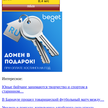
Интересное:
Юные бийчане занимаются творчество и спортом в
старинном…
В Барнауле прошел товарищеский футбольный матч между…
Увидела и поехала: жительница алтайского села угнала…