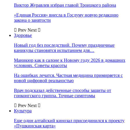
Виктор Журавлев избран главой Троицкого района
«Единая Россия» внесла в Госдуму новую редакцию
закона о занятости
Prev
Next
Здоровье
Новый год без последствий. Почему праздничные
каникулы становятся испытанием для…
Маникюр как в салоне к Новому году 2026 в домашних
условиях. Советы красоты
На ошибках лечатся. Частная медицина примиряется с
новой цифровой реальностью
Врач подсказал действенные способы защиты от
гонконгского гриппа. Точные симптомы
Prev
Next
Культура
Еще один алтайский кинозал присоединился к проекту
«Пушкинская карта»