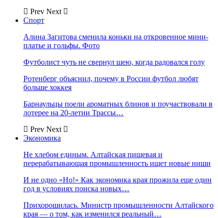
Prev
Next
Спорт
Алина Загитова сменила коньки на откровенное мини-
платье и гольфы. Фото
Футболист чуть не свернул шею, когда радовался голу
Ротенберг объяснил, почему в России футбол любят
больше хоккея
Барнаульцы поели ароматных блинов и поучаствовали в
лотерее на 20-летии Трассы…
Prev
Next
Экономика
Не хлебом единым. Алтайская пищевая и
перерабатывающая промышленность ищет новые ниши
И не одно «Но!» Как экономика края прожила еще один
год в условиях поиска новых…
Прихорошилась. Министр промышленности Алтайского
края — о том, как изменился реальный…