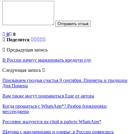
Отправить отзыв
0
8
Поделится
Предыдущая запись
В России начнут маркировать вредную еду
Следующая запись
Призываем гроздья счастья 9 сентября. Приметы и традиции
Дня Пимена
Вам также могут понравиться
Еще от автора
Когда прощаться с WhatsApp*? Разбор блокировки
мессенджера
Россияне жалуются на сбой в работе WhatsApp*
Шаурма с мандаринами и оливье: в России появились