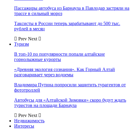
Пассажиры автобуса из Барнаула в Павлодар застряли на
трассе в сильный мороз
Таксисты в России теперь зарабатывают до 500 тыс.
рублей в месяц
Prev
Next
Туризм
В топ-10 по популярности попали алтайские
горнолыжные курорты
«Древняя экология сознания». Как Горный Алтай
разговаривает через водоемы
Владимира Путина попросили защитить турагентов от
фототроллей
Автобусы для «Алтайской Зимовки» скоро будут ждать
туристов на площади Барнаула
Prev
Next
Недвижимость
Интересы