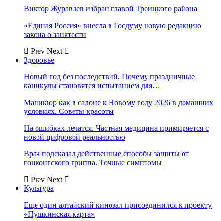
Виктор Журавлев избран главой Троицкого района
«Единая Россия» внесла в Госдуму новую редакцию
закона о занятости
Prev
Next
Здоровье
Новый год без последствий. Почему праздничные
каникулы становятся испытанием для…
Маникюр как в салоне к Новому году 2026 в домашних
условиях. Советы красоты
На ошибках лечатся. Частная медицина примиряется с
новой цифровой реальностью
Врач подсказал действенные способы защиты от
гонконгского гриппа. Точные симптомы
Prev
Next
Культура
Еще один алтайский кинозал присоединился к проекту
«Пушкинская карта»