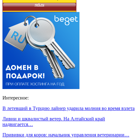
Интересное:
В летевший в Турцию лайнер ударила молния во время взлета
Ливни и шквалистый ветер. На Алтайский край
надвигается…
Прививки для коров: начальник управления ветеринарии…