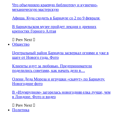
Что объединяло краевую библиотеку и кузнечно-
механическую мастерскую
Афиша. Куда сходить в Барнауле со 2 по 9 февраля
В барнаульском музее пройдет лекция о древних
крепостях Горного Алтая
Prev
Next
Общество
Центральный район Барнаула засверкал огнями и уже в
шаге от Нового года. Фото
Клиенты идут за любовью. Предприниматели
поделились советами, как начать дело в…
Олени Деда Мороза и игрушки «скачут» по Барнаулу.
Новогодние фото
В «Изумрудном» загорелась новогодняя елка лучше, чем
в Лондоне. Фото и видео
Prev
Next
Политика