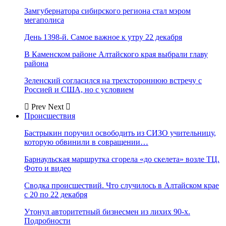
Замгубернатора сибирского региона стал мэром
мегаполиса
День 1398-й. Самое важное к утру 22 декабря
В Каменском районе Алтайского края выбрали главу
района
Зеленский согласился на трехстороннюю встречу с
Россией и США, но с условием
Prev
Next
Происшествия
Бастрыкин поручил освободить из СИЗО учительницу,
которую обвинили в совращении…
Барнаульская маршрутка сгорела «до скелета» возле ТЦ.
Фото и видео
Сводка происшествий. Что случилось в Алтайском крае
с 20 по 22 декабря
Утонул авторитетный бизнесмен из лихих 90-х.
Подробности