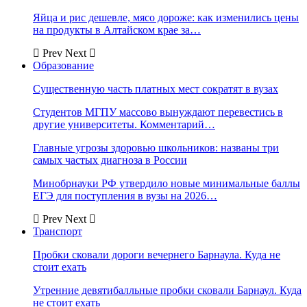
Яйца и рис дешевле, мясо дороже: как изменились цены
на продукты в Алтайском крае за…
Prev
Next
Образование
Существенную часть платных мест сократят в вузах
Студентов МГПУ массово вынуждают перевестись в
другие университеты. Комментарий…
Главные угрозы здоровью школьников: названы три
самых частых диагноза в России
Минобрнауки РФ утвердило новые минимальные баллы
ЕГЭ для поступления в вузы на 2026…
Prev
Next
Транспорт
Пробки сковали дороги вечернего Барнаула. Куда не
стоит ехать
Утренние девятибалльные пробки сковали Барнаул. Куда
не стоит ехать