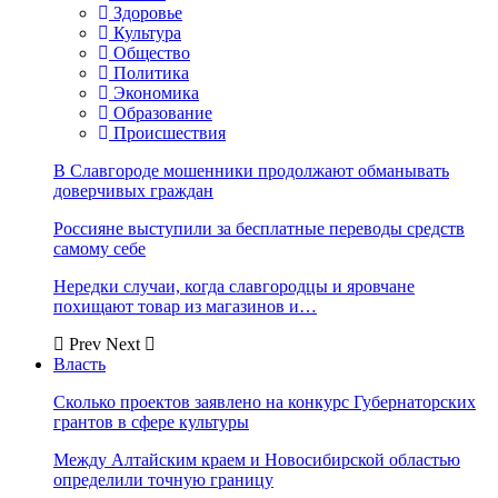
Здоровье
Культура
Общество
Политика
Экономика
Образование
Происшествия
В Славгороде мошенники продолжают обманывать
доверчивых граждан
Россияне выступили за бесплатные переводы средств
самому себе
Нередки случаи, когда славгородцы и яровчане
похищают товар из магазинов и…
Prev
Next
Власть
Сколько проектов заявлено на конкурс Губернаторских
грантов в сфере культуры
Между Алтайским краем и Новосибирской областью
определили точную границу