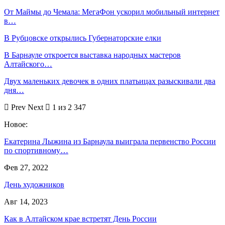
От Маймы до Чемала: МегаФон ускорил мобильный интернет
в…
В Рубцовске открылись Губернаторские елки
В Барнауле откроется выставка народных мастеров
Алтайского…
Двух маленьких девочек в одних платьицах разыскивали два
дня…
Prev
Next
1 из 2 347
Новое:
Екатерина Лыжина из Барнаула выиграла первенство России
по спортивному…
Фев 27, 2022
День художников
Авг 14, 2023
Как в Алтайском крае встретят День России