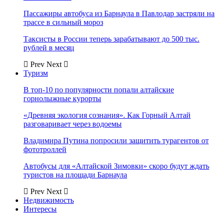
Пассажиры автобуса из Барнаула в Павлодар застряли на
трассе в сильный мороз
Таксисты в России теперь зарабатывают до 500 тыс.
рублей в месяц
Prev
Next
Туризм
В топ-10 по популярности попали алтайские
горнолыжные курорты
«Древняя экология сознания». Как Горный Алтай
разговаривает через водоемы
Владимира Путина попросили защитить турагентов от
фототроллей
Автобусы для «Алтайской Зимовки» скоро будут ждать
туристов на площади Барнаула
Prev
Next
Недвижимость
Интересы