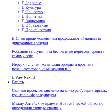
Здоровье
Культура
Общество
Политика
Экономика
Образование
Происшествия
В Славгороде мошенники продолжают обманывать
доверчивых граждан
Россияне выступили за бесплатные переводы средств
самому себе
Нередки случаи, когда славгородцы и яровчане
похищают товар из магазинов и…
Prev
Next
Власть
Сколько проектов заявлено на конкурс Губернаторских
грантов в сфере культуры
Между Алтайским краем и Новосибирской областью
определили точную границу