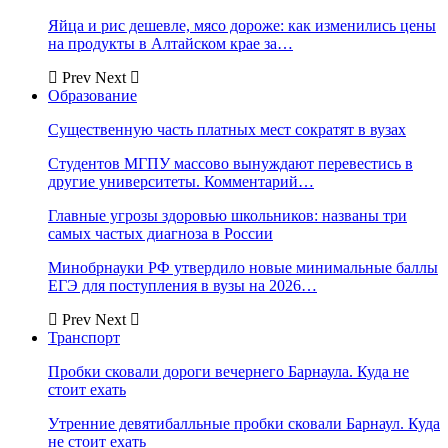
Яйца и рис дешевле, мясо дороже: как изменились цены
на продукты в Алтайском крае за…
Prev
Next
Образование
Существенную часть платных мест сократят в вузах
Студентов МГПУ массово вынуждают перевестись в
другие университеты. Комментарий…
Главные угрозы здоровью школьников: названы три
самых частых диагноза в России
Минобрнауки РФ утвердило новые минимальные баллы
ЕГЭ для поступления в вузы на 2026…
Prev
Next
Транспорт
Пробки сковали дороги вечернего Барнаула. Куда не
стоит ехать
Утренние девятибалльные пробки сковали Барнаул. Куда
не стоит ехать