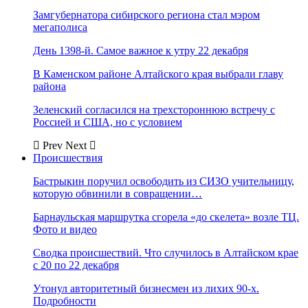
Замгубернатора сибирского региона стал мэром
мегаполиса
День 1398-й. Самое важное к утру 22 декабря
В Каменском районе Алтайского края выбрали главу
района
Зеленский согласился на трехстороннюю встречу с
Россией и США, но с условием
Prev
Next
Происшествия
Бастрыкин поручил освободить из СИЗО учительницу,
которую обвинили в совращении…
Барнаульская маршрутка сгорела «до скелета» возле ТЦ.
Фото и видео
Сводка происшествий. Что случилось в Алтайском крае
с 20 по 22 декабря
Утонул авторитетный бизнесмен из лихих 90-х.
Подробности