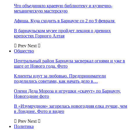
Что объединяло краевую библиотеку и кузнечно-
механическую мастерскую
Афиша. Куда сходить в Барнауле со 2 по 9 февраля
В барнаульском музее пройдет лекция о древних
крепостях Горного Алтая
Prev
Next
Общество
Центральный район Барнаула засверкал огнями и уже в
шаге от Нового года. Фото
Клиенты идут за любовью. Предприниматели
поделились советами, как начать дело в…
Олени Деда Мороза и игрушки «скачут» по Барнаулу.
Новогодние фото
В «Изумрудном» загорелась новогодняя елка лучше, чем
в Лондоне. Фото и видео
Prev
Next
Политика