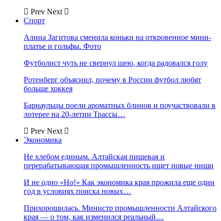
Prev
Next
Спорт
Алина Загитова сменила коньки на откровенное мини-
платье и гольфы. Фото
Футболист чуть не свернул шею, когда радовался голу
Ротенберг объяснил, почему в России футбол любят
больше хоккея
Барнаульцы поели ароматных блинов и поучаствовали в
лотерее на 20-летии Трассы…
Prev
Next
Экономика
Не хлебом единым. Алтайская пищевая и
перерабатывающая промышленность ищет новые ниши
И не одно «Но!» Как экономика края прожила еще один
год в условиях поиска новых…
Прихорошилась. Министр промышленности Алтайского
края — о том, как изменился реальный…