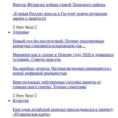
Виктор Журавлев избран главой Троицкого района
«Единая Россия» внесла в Госдуму новую редакцию
закона о занятости
Prev
Next
Здоровье
Новый год без последствий. Почему праздничные
каникулы становятся испытанием для…
Маникюр как в салоне к Новому году 2026 в домашних
условиях. Советы красоты
На ошибках лечатся. Частная медицина примиряется с
новой цифровой реальностью
Врач подсказал действенные способы защиты от
гонконгского гриппа. Точные симптомы
Prev
Next
Культура
Еще один алтайский кинозал присоединился к проекту
«Пушкинская карта»