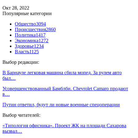
Окт 28, 2022
Популярные категории
Общество
3094
Происшествия
2860
Политика
1417
Экономика
1272
Здоровье
1234
Власть
1125
Выбор редакции:
В Барнауле легковая машина сбила мопед. За рулем авто
был…
Усовершенствованный Бамблби. Chevrolet Camaro продают
в…
Путин ответил, будут ли новые военные спецоперации
Выбор читателей:
«Типология офисника». Проект ЖК на площади Сахарова
вызвал…