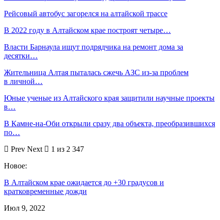
Рейсовый автобус загорелся на алтайской трассе
В 2022 году в Алтайском крае построят четыре…
Власти Барнаула ищут подрядчика на ремонт дома за
десятки…
Жительница Алтая пыталась сжечь АЗС из-за проблем
в личной…
Юные ученые из Алтайского края защитили научные проекты
в…
В Камне-на-Оби открыли сразу два объекта, преобразившихся
по…
Prev
Next
1 из 2 347
Новое:
В Алтайском крае ожидается до +30 градусов и
кратковременные дожди
Июл 9, 2022