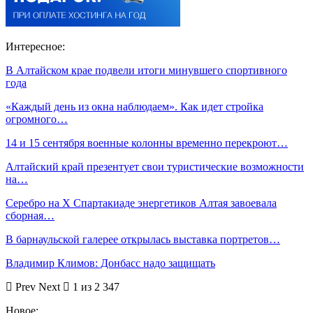
Интересное:
В Алтайском крае подвели итоги минувшего спортивного
года
«Каждый день из окна наблюдаем». Как идет стройка
огромного…
14 и 15 сентября военные колонны временно перекроют…
Алтайский край презентует свои туристические возможности
на…
Серебро на X Спартакиаде энергетиков Алтая завоевала
сборная…
В барнаульской галерее открылась выставка портретов…
Владимир Климов: Донбасс надо защищать
Prev
Next
1 из 2 347
Новое: