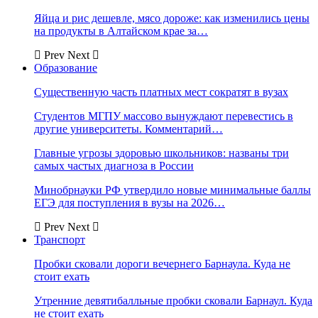
Яйца и рис дешевле, мясо дороже: как изменились цены
на продукты в Алтайском крае за…
Prev
Next
Образование
Существенную часть платных мест сократят в вузах
Студентов МГПУ массово вынуждают перевестись в
другие университеты. Комментарий…
Главные угрозы здоровью школьников: названы три
самых частых диагноза в России
Минобрнауки РФ утвердило новые минимальные баллы
ЕГЭ для поступления в вузы на 2026…
Prev
Next
Транспорт
Пробки сковали дороги вечернего Барнаула. Куда не
стоит ехать
Утренние девятибалльные пробки сковали Барнаул. Куда
не стоит ехать