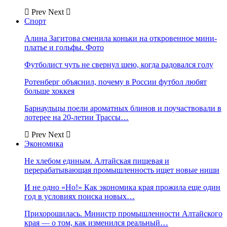
Prev
Next
Спорт
Алина Загитова сменила коньки на откровенное мини-
платье и гольфы. Фото
Футболист чуть не свернул шею, когда радовался голу
Ротенберг объяснил, почему в России футбол любят
больше хоккея
Барнаульцы поели ароматных блинов и поучаствовали в
лотерее на 20-летии Трассы…
Prev
Next
Экономика
Не хлебом единым. Алтайская пищевая и
перерабатывающая промышленность ищет новые ниши
И не одно «Но!» Как экономика края прожила еще один
год в условиях поиска новых…
Прихорошилась. Министр промышленности Алтайского
края — о том, как изменился реальный…