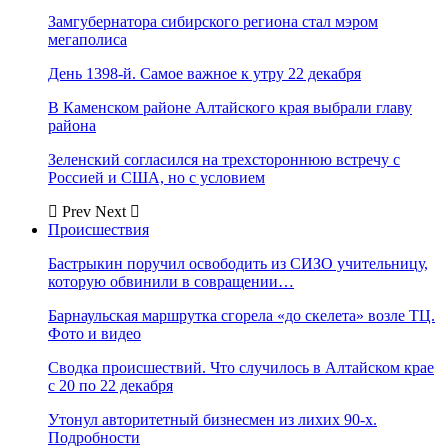
Замгубернатора сибирского региона стал мэром
мегаполиса
День 1398-й. Самое важное к утру 22 декабря
В Каменском районе Алтайского края выбрали главу
района
Зеленский согласился на трехстороннюю встречу с
Россией и США, но с условием
Prev
Next
Происшествия
Бастрыкин поручил освободить из СИЗО учительницу,
которую обвинили в совращении…
Барнаульская маршрутка сгорела «до скелета» возле ТЦ.
Фото и видео
Сводка происшествий. Что случилось в Алтайском крае
с 20 по 22 декабря
Утонул авторитетный бизнесмен из лихих 90-х.
Подробности