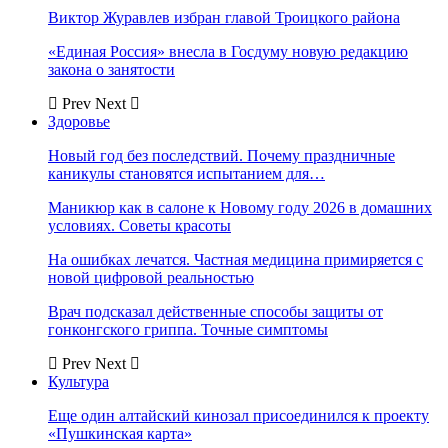
Виктор Журавлев избран главой Троицкого района
«Единая Россия» внесла в Госдуму новую редакцию
закона о занятости
Prev
Next
Здоровье
Новый год без последствий. Почему праздничные
каникулы становятся испытанием для…
Маникюр как в салоне к Новому году 2026 в домашних
условиях. Советы красоты
На ошибках лечатся. Частная медицина примиряется с
новой цифровой реальностью
Врач подсказал действенные способы защиты от
гонконгского гриппа. Точные симптомы
Prev
Next
Культура
Еще один алтайский кинозал присоединился к проекту
«Пушкинская карта»