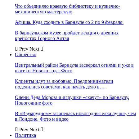
Что объединяло краевую библиотеку и кузнечно-
механическую мастерскую
Афиша. Куда сходить в Барнауле со 2 по 9 февраля
В барнаульском музее пройдет лекция о древних
крепостях Горного Алтая
Prev
Next
Общество
Центральный район Барнаула засверкал огнями и уже в
шаге от Нового года. Фото
Клиенты идут за любовью. Предприниматели
поделились советами, как начать дело в…
Олени Деда Мороза и игрушки «скачут» по Барнаулу.
Новогодние фото
В «Изумрудном» загорелась новогодняя елка лучше, чем
в Лондоне. Фото и видео
Prev
Next
Политика