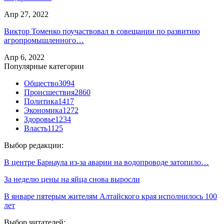
Апр 27, 2022
Виктор Томенко поучаствовал в совещании по развитию
агропромышленного…
Апр 6, 2022
Популярные категории
Общество
3094
Происшествия
2860
Политика
1417
Экономика
1272
Здоровье
1234
Власть
1125
Выбор редакции:
В центре Барнаула из-за аварии на водопроводе затопило…
За неделю цены на яйца снова выросли
В январе пятерым жителям Алтайского края исполнилось 100
лет
Выбор читателей: