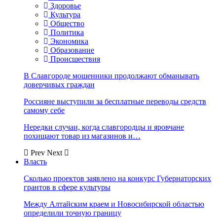
Здоровье
Культура
Общество
Политика
Экономика
Образование
Происшествия
В Славгороде мошенники продолжают обманывать
доверчивых граждан
Россияне выступили за бесплатные переводы средств
самому себе
Нередки случаи, когда славгородцы и яровчане
похищают товар из магазинов и…
Prev
Next
Власть
Сколько проектов заявлено на конкурс Губернаторских
грантов в сфере культуры
Между Алтайским краем и Новосибирской областью
определили точную границу