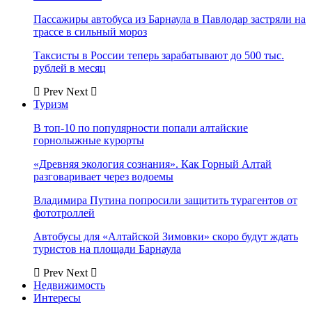
Пассажиры автобуса из Барнаула в Павлодар застряли на
трассе в сильный мороз
Таксисты в России теперь зарабатывают до 500 тыс.
рублей в месяц
Prev
Next
Туризм
В топ-10 по популярности попали алтайские
горнолыжные курорты
«Древняя экология сознания». Как Горный Алтай
разговаривает через водоемы
Владимира Путина попросили защитить турагентов от
фототроллей
Автобусы для «Алтайской Зимовки» скоро будут ждать
туристов на площади Барнаула
Prev
Next
Недвижимость
Интересы