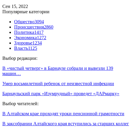
Сен 15, 2022
Популярные категории
Общество
3094
Происшествия
2860
Политика
1417
Экономика
1272
Здоровье
1234
Власть
1125
Выбор редакции:
В «чистый четверг» в Барнауле собрали и вывезли 139
машин…
Умер восьмилетний ребенок от неизвестной инфекции
Барнаульский парк «Изумрудный» проведет «ДАРмарку»
Выбор читателей:
В Алтайском крае проходят уроки пенсионной грамотности
В заксобрании Алтайского края вступились за старших коллег