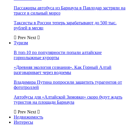
Пассажиры автобуса из Барнаула в Павлодар застряли на
трассе в сильный мороз
Таксисты в России теперь зарабатывают до 500 тыс.
рублей в месяц
Prev
Next
Туризм
В топ-10 по популярности попали алтайские
горнолыжные курорты
«Древняя экология сознания». Как Горный Алтай
разговаривает через водоемы
Владимира Путина попросили защитить турагентов от
фототроллей
Автобусы для «Алтайской Зимовки» скоро будут ждать
туристов на площади Барнаула
Prev
Next
Недвижимость
Интересы