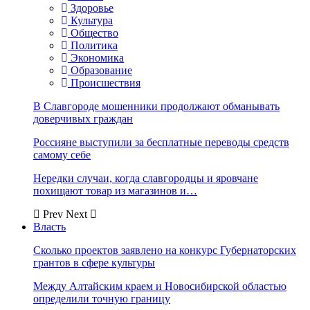
Здоровье
Культура
Общество
Политика
Экономика
Образование
Происшествия
В Славгороде мошенники продолжают обманывать
доверчивых граждан
Россияне выступили за бесплатные переводы средств
самому себе
Нередки случаи, когда славгородцы и яровчане
похищают товар из магазинов и…
Prev
Next
Власть
Сколько проектов заявлено на конкурс Губернаторских
грантов в сфере культуры
Между Алтайским краем и Новосибирской областью
определили точную границу