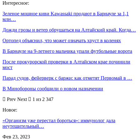
Интересное:
Зеленое мощное киви Kawassaki продают в Барнауле за 1,1
млн…
Дожди грозы и ветер обрушаться на Алтайский край. Когда…
Ортопед объяснил, что может означать хруст в коленях
В Барнауле на 9-летнего мальчика упали футбольные ворота
После прокурорской проверки в Алтайском крае починили
мост
Парад судов, фейерверк с баржи: как отметят Первомай в …
В Минобороны сообщили о новом назначении
Prev
Next
1 из 2 347
Новое:
«Организм уже перестал бороться»: иммунолог дала
неутешительный…
Фев 23, 2023