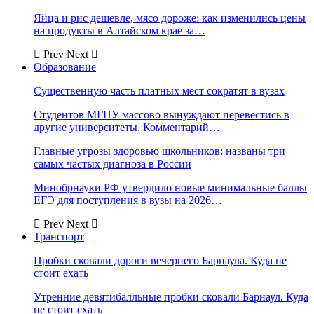
Яйца и рис дешевле, мясо дороже: как изменились цены
на продукты в Алтайском крае за…
Prev
Next
Образование
Существенную часть платных мест сократят в вузах
Студентов МГПУ массово вынуждают перевестись в
другие университеты. Комментарий…
Главные угрозы здоровью школьников: названы три
самых частых диагноза в России
Минобрнауки РФ утвердило новые минимальные баллы
ЕГЭ для поступления в вузы на 2026…
Prev
Next
Транспорт
Пробки сковали дороги вечернего Барнаула. Куда не
стоит ехать
Утренние девятибалльные пробки сковали Барнаул. Куда
не стоит ехать