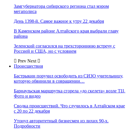
Замгубернатора сибирского региона стал мэром
мегаполиса
День 1398-й. Самое важное к утру 22 декабря
В Каменском районе Алтайского края выбрали главу
района
Зеленский согласился на трехстороннюю встречу с
Россией и США, но с условием
Prev
Next
Происшествия
Бастрыкин поручил освободить из СИЗО учительницу,
которую обвинили в совращении…
Барнаульская маршрутка сгорела «до скелета» возле ТЦ.
Фото и видео
Сводка происшествий. Что случилось в Алтайском крае
с 20 по 22 декабря
Утонул авторитетный бизнесмен из лихих 90-х.
Подробности