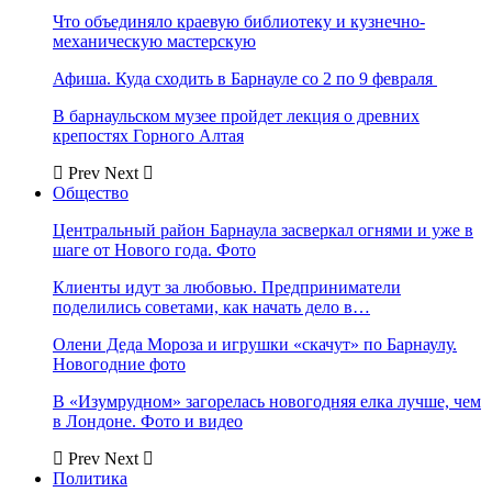
Что объединяло краевую библиотеку и кузнечно-
механическую мастерскую
Афиша. Куда сходить в Барнауле со 2 по 9 февраля
В барнаульском музее пройдет лекция о древних
крепостях Горного Алтая
Prev
Next
Общество
Центральный район Барнаула засверкал огнями и уже в
шаге от Нового года. Фото
Клиенты идут за любовью. Предприниматели
поделились советами, как начать дело в…
Олени Деда Мороза и игрушки «скачут» по Барнаулу.
Новогодние фото
В «Изумрудном» загорелась новогодняя елка лучше, чем
в Лондоне. Фото и видео
Prev
Next
Политика