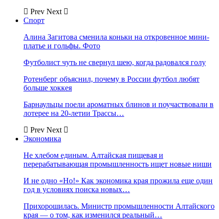
Prev
Next
Спорт
Алина Загитова сменила коньки на откровенное мини-
платье и гольфы. Фото
Футболист чуть не свернул шею, когда радовался голу
Ротенберг объяснил, почему в России футбол любят
больше хоккея
Барнаульцы поели ароматных блинов и поучаствовали в
лотерее на 20-летии Трассы…
Prev
Next
Экономика
Не хлебом единым. Алтайская пищевая и
перерабатывающая промышленность ищет новые ниши
И не одно «Но!» Как экономика края прожила еще один
год в условиях поиска новых…
Прихорошилась. Министр промышленности Алтайского
края — о том, как изменился реальный…