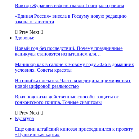
Виктор Журавлев избран главой Троицкого района
«Единая Россия» внесла в Госдуму новую редакцию
закона о занятости
Prev
Next
Здоровье
Новый год без последствий. Почему праздничные
каникулы становятся испытанием для…
Маникюр как в салоне к Новому году 2026 в домашних
условиях. Советы красоты
На ошибках лечатся. Частная медицина примиряется с
новой цифровой реальностью
Врач подсказал действенные способы защиты от
гонконгского гриппа. Точные симптомы
Prev
Next
Культура
Еще один алтайский кинозал присоединился к проекту
«Пушкинская карта»